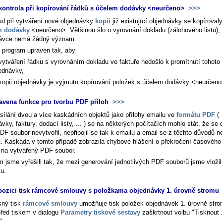
kontrola při kopírování řádků s účelem dodávky <neurčeno>
>>>
d při vytváření nové objednávky
kopií
již existující objednávky se kopírovaly
m dodávky
<neurčeno>. Většinou šlo o vyrovnání dokladu (zálohového listu), 
ávce nemá žádný význam.
e program upraven tak, aby
 vytváření řádku s vyrovnáním dokladu ve faktuře nedošlo k promítnutí tohoto
ednávky,
 kopii objednávky je vyjmuto kopírování položek s účelem dodávky <neurčeno
avena funkce pro tvorbu PDF příloh
>>>
esílání dvou a více kaskádních objektů jako přílohy emailu ve
formátu PDF
(
vky, faktury, dodací listy, ... ) se na některých počítačích mohlo stát, že se 
DF soubor nevytvořil, nepřipojil se tak k emailu a email se z těchto důvodů n
t. Kaskáda v tomto případě zobrazila chybové hlášení o překročení časového l
 na vytvářený PDF soubor.
m jsme vyřešili tak, že mezi generování jednotlivých PDF souborů jsme vložil
vu.
pozici tisk rámcové smlouvy s položkama objednávky 1. úrovně stromu
ný tisk
rámcové smlouvy
umožňuje tisk položek objednávek 1. úrovně stro
před tiskem v dialogu
Parametry tiskové sestavy
zaškrtnout volbu "Tisknout 
".