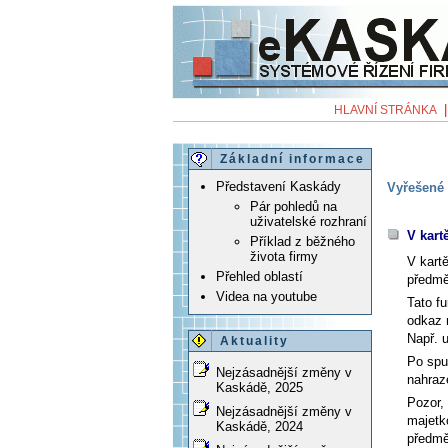
HLAVNÍ STRÁNKA
Základní informace
Představení Kaskády
Vyřešené 
Pár pohledů na
uživatelské rozhraní
V kart
Příklad z běžného
života firmy
V kart
Přehled oblastí
předmě
Videa na youtube
Tato f
odkaz
Např. 
Aktuality
Po spu
Nejzásadnější změny v
nahraz
Kaskádě, 2025
Pozor,
Nejzásadnější změny v
majetk
Kaskádě, 2024
předmě