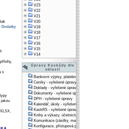
V23
V22
V21
tak
V20
ě
Dodatky
V19
V18
V17
V16
V15
ch
V14
řílohy,
Úpravy Kaskády dle
oblastí
a s
Bankovní výpisy, platební příkazy - vyřešené úpravy
Ceníky - vyřešené úpravy
Doklady - vyřešené úpravy
Dokumenty - vyřešené úpravy
typy
DPH - vyřešené úpravy
 jakou
Kalendář, úkoly - vyřešené úpravy
KaskRS - vyřešené úpravy
i XLSX,
Knihy a výkazy, účetnictví - vyřešené úpravy
Komunikace (zásilky, mail-systém, ...) - vyřešené úpravy
Konfigurace, přístupová práva, ... - vyřešené úpravy
ce a