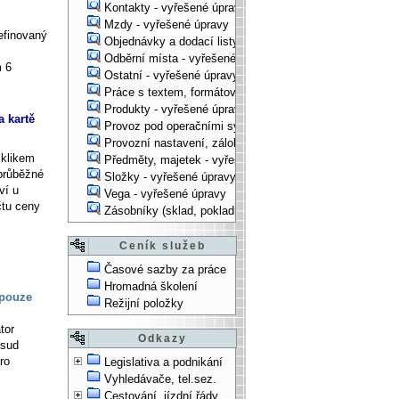
Kontakty - vyřešené úpravy
Mzdy - vyřešené úpravy
efinovaný
Objednávky a dodací listy - vyřešené úpravy
Odběrní místa - vyřešené úpravy
m 6
Ostatní - vyřešené úpravy
Práce s textem, formátování, ... - vyřešené úpravy
Produkty - vyřešené úpravy
 kartě
Provoz pod operačními systémy, technologické věci - vy
Provozní nastavení, zálohování, instalace, ... - vyřešen
klikem
Předměty, majetek - vyřešené úpravy
 průběžné
Složky - vyřešené úpravy
ví u
Vega - vyřešené úpravy
čtu ceny
Zásobníky (sklad, pokladna, bank. účet) - vyřešené úpra
Ceník služeb
Časové sazby za práce
Hromadná školení
 pouze
Režijní položky
tor
Odkazy
osud
ro
Legislativa a podnikání
Vyhledávače, tel.sez.
Cestování, jízdní řády