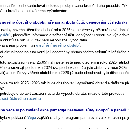
m i nadále bude kontrolovat nulovou prodejní cenu kromě druhu produktu "Vzo
y", u kterého je nulová cena vyžadována.
 nového účetního období, přenos atributu účtů, generování výsledovky
tvorby nového účetního období roku 2025 se nepřenesly některé nově dopln
ty účtů
, především informace o zařazení účtu do výpočtu obratu ve výsledov
a obratů za rok 2025 tak není ve výkaze vypočítána.
prava řeší problém při
otevírání nového období
.
í aktualizace na tuto verzi je i dodatečný přenos těchto atributů z loňského 
ho.
uto aktualizaci (verzi 25.05) nahrajete ještě před otevřením roku 2026, atribu
25 se srovnají podle roku 2024 (za předpokladu, že jste atributy v roce 2025
vili) a později vytvářené období roku 2026 již bude obsahovat tyto dříve nepř
.
ovka za rok 2025 i 2026 tak bude obsahovat i vypočtený obrat dle definice př
024.
potřebujete upravit zařazení účtů do výpočtu obratů, můžete toto provést v
uraci účtového rozvrhu
.
na Vega si po zavření okna pamatuje nastavení šířky sloupců a panelů
bylo v pokladně
Vega
zajištěno, aby si program pamatoval velikost okna po 
í.