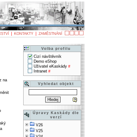
|
|
STVÍ
KONTAKTY
ZAMĚSTNÁNÍ
Volba profilu
Cizí návštěvník
Demo eShop
Uživatel eKaskády
#
Intranet
#
z na
Vyhledat objekt
měnit
o
Úpravy Kaskády dle
verzí
jaký
V26
na
V25
V24