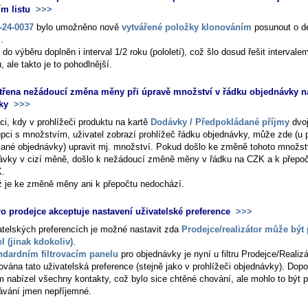
ím listu
>>>
24-0037
bylo umožněno nově
vytvářené položky klonováním
posunout o d
.
 do výběru doplněn i interval 1/2 roku (pololetí), což šlo dosud řešit intervale
 ale takto je to pohodlnější.
třena nežádoucí změna měny při úpravě množství v řádku objednávky na
ky
>>>
ci, kdy v prohlížeči produktu na kartě
Dodávky / Předpokládané příjmy
dvoj
upci s množstvím, uživatel zobrazí prohlížeč řádku objednávky, může zde (u
lané objednávky) upravit mj. množství. Pokud došlo ke změně tohoto množst
ávky v cizí měně, došlo k nežádoucí změně měny v řádku na CZK a k přepo
K.
iž je ke změně měny ani k přepočtu nedochází.
pro prodejce akceptuje nastavení uživatelské preference
>>>
atelských preferencích je možné nastavit zda
Prodejce/realizátor může být
el (jinak kdokoliv)
.
ndardním filtrovacím panelu
pro objednávky je nyní u filtru
Prodejce/Realizá
ována tato uživatelská preference (stejně jako v prohlížeči objednávky). Dop
m nabízel všechny kontakty, což bylo sice chtěné chování, ale mohlo to být p
ávání jmen nepříjemné.