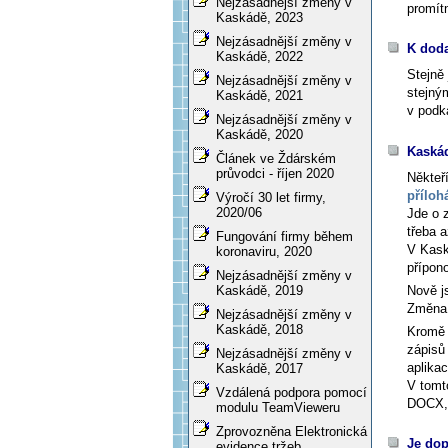
Nejzásadnější změny v
promítn
Kaskádě, 2023
Nejzásadnější změny v
K doda
Kaskádě, 2022
Stejně
Nejzásadnější změny v
stejný
Kaskádě, 2021
v podk
Nejzásadnější změny v
Kaskádě, 2020
Kaskád
Článek ve Ždárském
průvodci - říjen 2020
Někteří
příloh
Výročí 30 let firmy,
2020/06
Jde o 
třeba 
Fungování firmy během
V Kask
koronaviru, 2020
přípon
Nejzásadnější změny v
Nově j
Kaskádě, 2019
Změna, 
Nejzásadnější změny v
Kaskádě, 2018
Kromě 
zápisů 
Nejzásadnější změny v
aplikac
Kaskádě, 2017
V tomt
Vzdálená podpora pomocí
DOCX,
modulu TeamVieweru
Zprovozněna Elektronická
Je dop
evidence tržeb