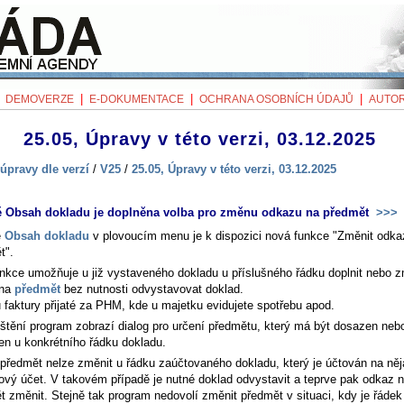
|
|
|
|
DEMOVERZE
E-DOKUMENTACE
OCHRANA OSOBNÍCH ÚDAJŮ
AUTOR
25.05, Úpravy v této verzi, 03.12.2025
úpravy dle verzí
/
V25
/
25.05, Úpravy v této verzi, 03.12.2025
ě Obsah dokladu je doplněna volba pro změnu odkazu na předmět
>>>
ě
Obsah dokladu
v plovoucím menu je k dispozici nová funkce "Změnit odka
t".
unkce umožňuje u již vystaveného dokladu u příslušného řádku doplnit nebo z
 na
předmět
bez nutnosti odvystavovat doklad.
u faktury přijaté za PHM, kde u majetku evidujete spotřebu apod.
štění program zobrazí dialog pro určení předmětu, který má být dosazen neb
en u konkrétního řádku dokladu.
 předmět nelze změnit u řádku zaúčtovaného dokladu, který je účtován na ně
ový účet. V takovém případě je nutné doklad odvystavit a teprve pak odkaz 
t změnit. Stejně tak program nedovolí změnit předmět v situaci, kdy je řádek