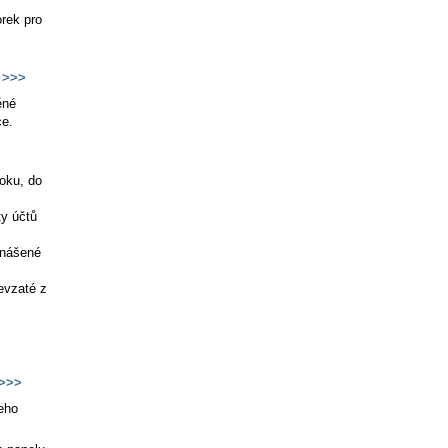
rek pro
>>>
ěné
ce.
roku, do
ty účtů
enášené
evzaté z
>>>
jeho