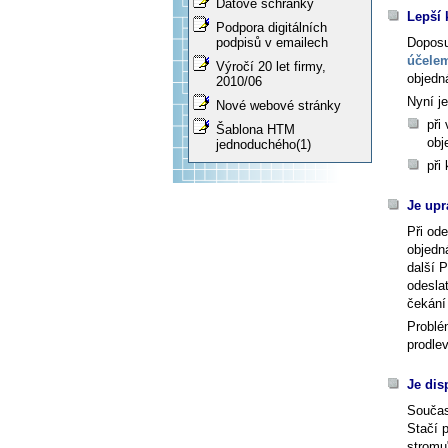
Datové schránky
Lepší 
Podpora digitálních
Doposu
podpisů v emailech
účele
Výročí 20 let firmy,
objedn
2010/06
Nyní j
Nové webové stránky
při
Šablona HTM
obj
jednoduchého(1)
při
Je upr
Při od
objedná
další P
odesla
čekání
Problé
prodle
Je dis
Součas
Stačí 
stromu