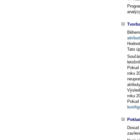
Progra
analýz
Tvorba
Během 
atribu
Hodnot
Tato ú
Součást
letošní
Pokud t
roku 20
neupra
atributy
Výsled
roku 2
Pokud 
konfig
Poklad
Dosud 
zavřen