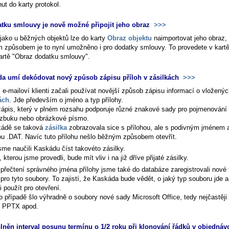
ut do karty protokol.
tku smlouvy je nově možné připojit jeho obraz
>>>
 jako u běžných objektů lze do karty
Obraz objektu
naimportovat jeho obraz, 
m způsobem je to nyní umožněno i pro dodatky smlouvy. To provedete v kart
artě "Obraz dodatku smlouvy".
a umí dekódovat nový způsob zápisu příloh v zásilkách
>>>
 e-mailoví klienti začali používat novější způsob zápisu informací o vložený
ách
. Jde především o jméno a typ přílohy.
zápis, který v plném rozsahu podporuje různé znakové sady pro pojmenování p
azbuku nebo obrázkové písmo.
ádě se taková
zásilka
zobrazovala sice s přílohou, ale s podivným jménem 
ou .DAT. Navíc tuto přílohu nešlo běžným způsobem otevřít.
sme naučili Kaskádu číst takovéto zásilky.
kterou jsme provedli, bude mít vliv i na již dříve přijaté zásilky.
přečtení správného jména přílohy jsme také do databáze zaregistrovali nové 
pro tyto soubory. To zajistí, že Kaskáda bude vědět, o jaký typ souboru jde a
i použít pro otevření.
o případě šlo výhradně o soubory nové sady Microsoft Office, tedy nejčastěj
 PPTX apod.
lněn interval posunu termínu o 1/2 roku při klonování řádků v objednáv