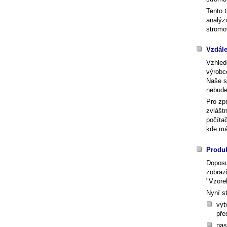
Tento 
analýz
stromo
Vzdál
Vzhled
výrobc
Naše s
nebude
Pro zp
zvlášt
počíta
kde má
Produk
Doposu
zobrazi
"Vzore
Nyní s
vyt
pře
nas