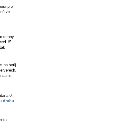
ora pro
ené ve
e strany
erzi 15.
tak
ím na svůj
serverech,
i sami.
adána 0,
u druhu
ento