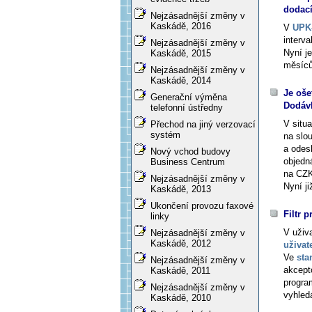
dodac
Nejzásadnější změny v
Kaskádě, 2016
V
UPK-
interval
Nejzásadnější změny v
Nyní je
Kaskádě, 2015
měsíců,
Nejzásadnější změny v
Kaskádě, 2014
Je oše
Generační výměna
Dodáv
telefonní ústředny
V situa
Přechod na jiný verzovací
systém
na slo
a odes
Nový vchod budovy
objedn
Business Centrum
na CZ
Nejzásadnější změny v
Nyní j
Kaskádě, 2013
Ukončení provozu faxové
Filtr 
linky
V uživ
Nejzásadnější změny v
Kaskádě, 2012
uživat
Ve
sta
Nejzásadnější změny v
akcept
Kaskádě, 2011
progra
Nejzásadnější změny v
vyhled
Kaskádě, 2010