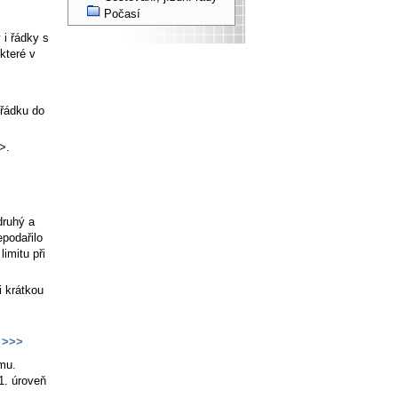
Počasí
 i řádky s
které v
 řádku do
>.
druhý a
epodařilo
imitu při
i krátkou
>>>
mu.
1. úroveň