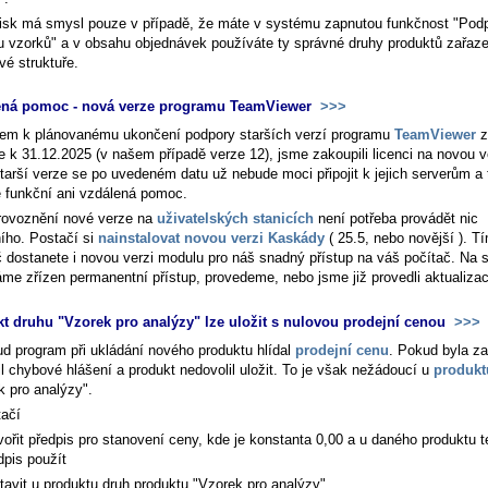
tisk má smysl pouze v případě, že máte v systému zapnutou funkčnost "Podp
u vzorků" a v obsahu objednávek používáte ty správné druhy produktů zařaz
vé struktuře.
ená pomoc - nová verze programu TeamViewer
>>>
em k plánovanému ukončení podpory starších verzí programu
TeamViewer
z
e k 31.12.2025 (v našem případě verze 12), jsme zakoupili licenci na novou v
tarší verze se po uvedeném datu už nebude moci připojit k jejich serverům a 
 funkční ani vzdálená pomoc.
rovoznění nové verze na
uživatelských stanicích
není potřeba provádět nic
ního. Postačí si
nainstalovat novou verzi Kaskády
( 25.5, nebo novější ). T
č dostanete i novou verzi modulu pro náš snadný přístup na váš počítač. Na 
me zřízen permanentní přístup, provedeme, nebo jsme již provedli aktualizac
t druhu "Vzorek pro analýzy" lze uložit s nulovou prodejní cenou
>>>
d program při ukládání nového produktu hlídal
prodejní cenu
. Pokud byla z
l chybové hlášení a produkt nedovolil uložit. To je však nežádoucí u
produkt
k pro analýzy".
tačí
vořit předpis pro stanovení ceny, kde je konstanta 0,00 a u daného produktu t
dpis použít
tavit u produktu druh produktu "Vzorek pro analýzy"