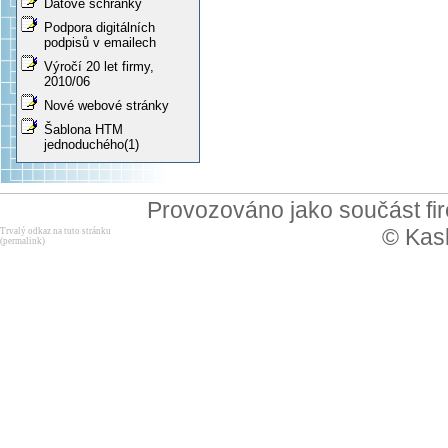
Datové schránky
Podpora digitálních
podpisů v emailech
Výročí 20 let firmy,
2010/06
Nové webové stránky
Šablona HTM
jednoduchého(1)
Provozováno jako součást f
© Kask
Trvalý odkaz na tuto stránku
(permalink)