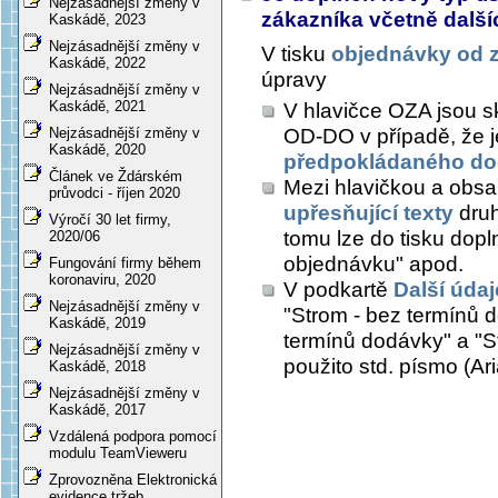
Nejzásadnější změny v
zákazníka včetně dalš
Kaskádě, 2023
Nejzásadnější změny v
V tisku
objednávky od 
Kaskádě, 2022
úpravy
Nejzásadnější změny v
Kaskádě, 2021
V hlavičce OZA jsou 
OD-DO v případě, že j
Nejzásadnější změny v
Kaskádě, 2020
předpokládaného do
Článek ve Ždárském
Mezi hlavičkou a obs
průvodci - říjen 2020
upřesňující texty
druh
Výročí 30 let firmy,
tomu lze do tisku dopl
2020/06
objednávku" apod.
Fungování firmy během
koronaviru, 2020
V podkartě
Další údaj
Nejzásadnější změny v
"Strom - bez termínů 
Kaskádě, 2019
termínů dodávky" a "St
Nejzásadnější změny v
použito std. písmo (Aria
Kaskádě, 2018
Nejzásadnější změny v
Kaskádě, 2017
Vzdálená podpora pomocí
modulu TeamVieweru
Zprovozněna Elektronická
evidence tržeb