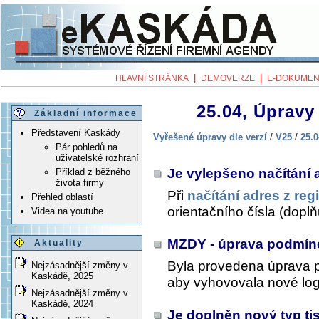
|
|
HLAVNÍ STRÁNKA
DEMOVERZE
E-DOKUMEN
25.04, Úpravy 
Základní informace
Představení Kaskády
Vyřešené úpravy dle verzí
/
V25
/
25.0
Pár pohledů na
uživatelské rozhraní
Je vylepšeno načítání 
Příklad z běžného
života firmy
Při
načítání adres z reg
Přehled oblastí
orientačního čísla (doplň
Videa na youtube
MZDY - úprava podmín
Aktuality
Byla provedena úprava p
Nejzásadnější změny v
Kaskádě, 2025
aby vyhovovala nové lo
Nejzásadnější změny v
Kaskádě, 2024
Je doplněn nový typ t