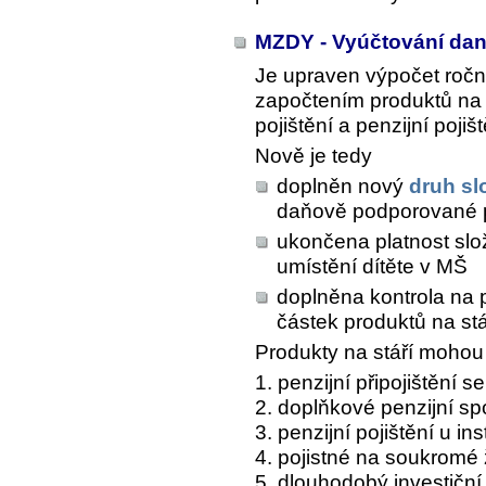
MZDY - Vyúčtování dan
Je upraven výpočet ročn
započtením produktů na s
pojištění a penzijní pojišt
Nově je tedy
doplněn nový
druh s
daňově podporované pr
ukončena platnost s
umístění dítěte v MŠ
doplněna kontrola na 
částek produktů na stá
Produkty na stáří mohou 
1. penzijní připojištění 
2. doplňkové penzijní sp
3. penzijní pojištění u in
4. pojistné na soukromé ž
5. dlouhodobý investiční