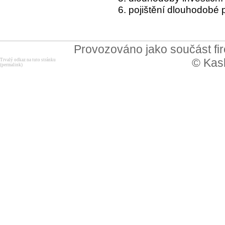
6. pojištění dlouhodobé
Provozováno jako součást f
© Kask
Trvalý odkaz na tuto stránku
(permalink)