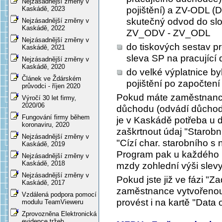
Nejzásadnější změny v
pojištění) a ZV-ODL (
Kaskádě, 2023
skutečný odvod do sl
Nejzásadnější změny v
Kaskádě, 2022
ZV_ODV - ZV_ODL
Nejzásadnější změny v
do tiskových sestav p
Kaskádě, 2021
sleva SP na pracující
Nejzásadnější změny v
Kaskádě, 2020
do velké výplatnice b
Článek ve Ždárském
pojištění po započtení
průvodci - říjen 2020
Pokud máte zaměstnance,
Výročí 30 let firmy,
2020/06
důchodu (odvádí důchodo
Fungování firmy během
je v Kaskádě potřeba u
koronaviru, 2020
zaškrtnout údaj "Starobn
Nejzásadnější změny v
"Cízí char. starobního s
Kaskádě, 2019
Program pak u každého p
Nejzásadnější změny v
Kaskádě, 2018
mzdy zohlední výši slev
Nejzásadnější změny v
Pokud jste již ve fázi "Z
Kaskádě, 2017
zaměstnance vytvořenou 
Vzdálená podpora pomocí
provést i na kartě "Data 
modulu TeamVieweru
Zprovozněna Elektronická
evidence tržeb