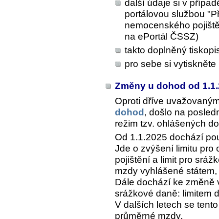
další údaje si v případ
portálovou službou "
nemocenského pojištěn
na ePortál ČSSZ)
takto doplněný tiskop
pro sebe si vytiskněte
Změny u dohod od 1.1
Oproti dříve uvažovaný
dohod
, došlo na posle
režim tzv. ohlášených do
Od 1.1.2025 dochází p
Jde o zvýšení limitu pro
pojištění a limit pro srá
mzdy vyhlášené státem, 
Dále dochází ke změně v
srážkové daně: limitem 
V dalších letech se tent
průměrné mzdy.