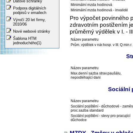
Datové schránky
Minimální mzda hodinová
Podpora digitálních
Minimální mzda hodinová - invalidé
podpisů v emailech
Pro výpočet povinného 
Výročí 20 let firmy,
zdravotním postižením je
2010/06
průměrný výdělek v I. - I
Nové webové stránky
Šablona HTM
Název parametru
jednoduchého(1)
Prům. výdělek v nár.hosp. v III. Q min.r.
St
Název parametru
Max.denní sazba strav.paušálu,
nepodléhající dani
Sociální
Název parametru
Sociální pojištění - důchodové - zaměs
proc.sazba standard
Sociální pojištění - slevy pro pracující
důchodce
MZDY - Změny v ohlaš