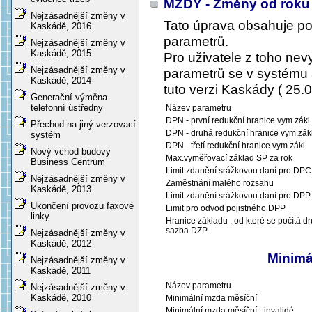
MZDY - Změny od roku
Nejzásadnější změny v
Tato úprava obsahuje p
Kaskádě, 2016
parametrů.
Nejzásadnější změny v
Kaskádě, 2015
Pro uživatele z toho ne
Nejzásadnější změny v
parametrů se v systému a
Kaskádě, 2014
tuto verzi Kaskády ( 25.0
Generační výměna
telefonní ústředny
Název parametru
DPN - první redukční hranice vym.zákl
Přechod na jiný verzovací
DPN - druhá redukční hranice vym.zák
systém
DPN - třetí redukční hranice vym.zákl
Nový vchod budovy
Max.vyměřovací základ SP za rok
Business Centrum
Limit zdanění srážkovou daní pro DPC
Nejzásadnější změny v
Zaměstnání malého rozsahu
Kaskádě, 2013
Limit zdanění srážkovou daní pro DPP
Ukončení provozu faxové
Limit pro odvod pojistného DPP
linky
Hranice základu , od které se počítá d
sazba DZP
Nejzásadnější změny v
Kaskádě, 2012
Minimá
Nejzásadnější změny v
Kaskádě, 2011
Název parametru
Nejzásadnější změny v
Kaskádě, 2010
Minimální mzda měsíční
Minimální mzda měsíční - invalidé