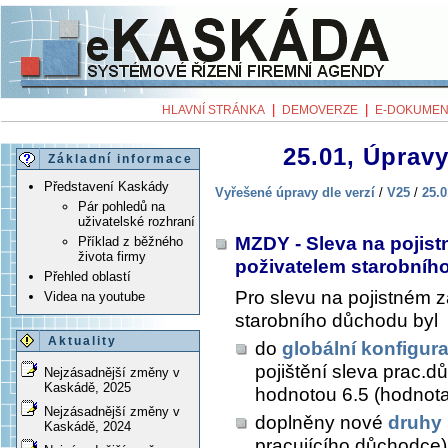
|
|
HLAVNÍ STRÁNKA
DEMOVERZE
E-DOKUMEN
25.01, Úpravy
Základní informace
Představení Kaskády
Vyřešené úpravy dle verzí
/
V25
/
25.0
Pár pohledů na
uživatelské rozhraní
MZDY - Sleva na pojist
Příklad z běžného
života firmy
poživatelem starobní
Přehled oblastí
Pro slevu na pojistném 
Videa na youtube
starobního důchodu byl
Aktuality
do
globální konfigur
pojištění sleva pra
Nejzásadnější změny v
Kaskádě, 2025
hodnotou 6.5 (hodnota
Nejzásadnější změny v
doplněny nové
druhy
Kaskádě, 2024
pracujícího důchodce