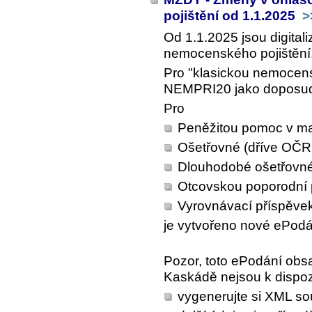
pojištění od 1.1.2025
>
Od 1.1.2025 jsou digital
nemocenského pojištění
Pro "klasickou nemocens
NEMPRI20 jako doposu
Pro
Peněžitou pomoc v ma
Ošetřovné (dříve OČR
Dlouhodobé ošetřovn
Otcovskou poporodní 
Vyrovnávací příspěvek
je vytvořeno nové ePodá
Pozor, toto ePodání obsa
Kaskádě nejsou k dispoz
vygenerujte si XML s