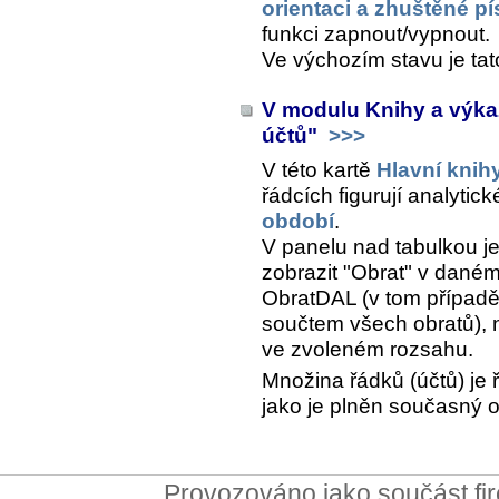
orientaci a zhuštěné p
funkci zapnout/vypnout.
Ve výchozím stavu je ta
V modulu Knihy a výka
účtů"
>>>
V této kartě
Hlavní knih
řádcích figurují analytic
období
.
V panelu nad tabulkou j
zobrazit "Obrat" v dané
ObratDAL (v tom případě 
součtem všech obratů), 
ve zvoleném rozsahu.
Množina řádků (účtů) je 
jako je plněn současný 
Provozováno jako součást f