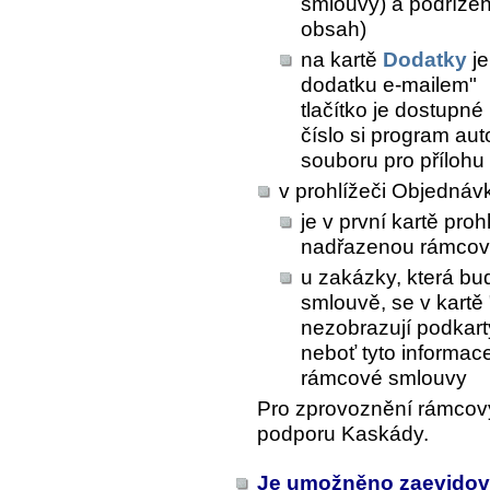
smlouvy) a podřízen
obsah)
na kartě
Dodatky
je
dodatku e-mailem"
tlačítko je dostupn
číslo si program au
souboru pro přílohu 
v prohlížeči Objednáv
je v první kartě pro
nadřazenou rámcov
u zakázky, která b
smlouvě, se v kartě 
nezobrazují podkart
neboť tyto informac
rámcové smlouvy
Pro zprovoznění rámcový
podporu Kaskády.
Je umožněno zaevidovat