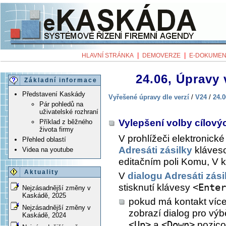
|
|
HLAVNÍ STRÁNKA
DEMOVERZE
E-DOKUMEN
24.06, Úpravy 
Základní informace
Představení Kaskády
Vyřešené úpravy dle verzí
/
V24
/
24.0
Pár pohledů na
uživatelské rozhraní
Vylepšení volby cílový
Příklad z běžného
života firmy
V prohlížeči elektronick
Přehled oblastí
Adresáti zásilky
kláves
Videa na youtube
editačním poli Komu, V k
Aktuality
V
dialogu Adresáti zási
stisknutí klávesy
<Enter
Nejzásadnější změny v
Kaskádě, 2025
pokud má kontakt více
Nejzásadnější změny v
zobrazí dialog pro vý
Kaskádě, 2024
<Up>
a
<Down>
pozicov