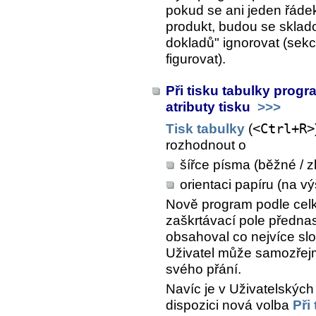
pokud se ani jeden řáde
produkt, budou se sklado
dokladů" ignorovat (sek
figurovat).
Při tisku tabulky prog
atributy tisku
>>>
Tisk tabulky
(
<Ctrl+R>
rozhodnout o
šířce písma (běžné / 
orientaci papíru (na vý
Nově program podle celk
zaškrtávací pole přednas
obsahoval co nejvíce sl
Uživatel může samozřejm
svého přání.
Navíc je v
Uživatelských
dispozici nová volba
Při