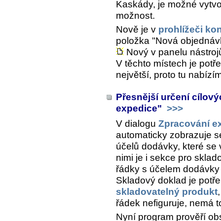
Kaskády, je možné vytvoř
možnost.
Nově je v
prohlížeči ko
položka "Nová objednáv
Nový v panelu nástroj
V těchto místech je pot
největší, proto tu nabízí
Přesnější určení cílov
expedice"
>>>
V dialogu
Zpracování e
automaticky zobrazuje se
účelů dodávky, které se
nimi je i sekce pro sklad
řádky s účelem dodávky 
Skladový doklad je potře
skladovatelný produkt
řádek nefiguruje, nemá to
Nyní program prověří obs