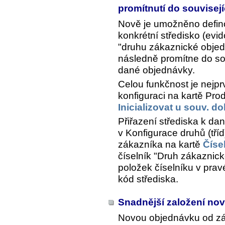
promítnutí do souvisej
Nově je umožněno defino
konkrétní středisko (evi
"druhu zákaznické objed
následně promítne do sou
dané objednávky.
Celou funkčnost je nejpr
konfiguraci na kartě Pro
Inicializovat u souv. d
Přiřazení střediska k d
v Konfigurace druhů (tří
zákazníka na kartě
Číse
číselník "Druh zákaznick
položek číselníku v prav
kód střediska.
Snadnější založení no
Novou objednávku od zák