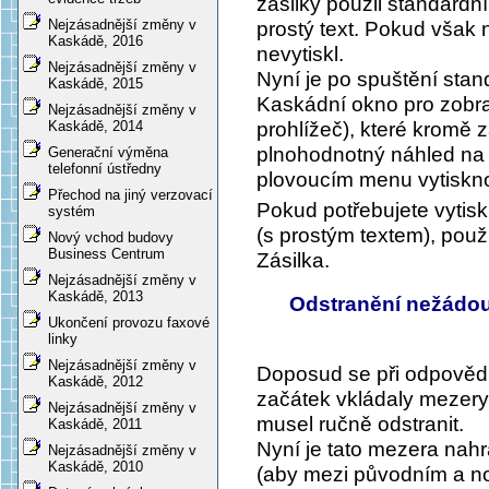
zásilky použil standardní
Nejzásadnější změny v
prostý text. Pokud však 
Kaskádě, 2016
nevytiskl.
Nejzásadnější změny v
Nyní je po spuštění sta
Kaskádě, 2015
Kaskádní okno pro zob
Nejzásadnější změny v
prohlížeč), které kromě z
Kaskádě, 2014
plnohodnotný náhled na 
Generační výměna
telefonní ústředny
plovoucím menu vytiskno
Přechod na jiný verzovací
Pokud potřebujete vytisk
systém
(s prostým textem), použ
Nový vchod budovy
Business Centrum
Zásilka
.
Nejzásadnější změny v
Kaskádě, 2013
Odstranění nežádou
Ukončení provozu faxové
linky
Nejzásadnější změny v
Doposud se při odpověd
Kaskádě, 2012
začátek vkládaly mezery. 
Nejzásadnější změny v
musel ručně odstranit.
Kaskádě, 2011
Nyní je tato mezera nah
Nejzásadnější změny v
Kaskádě, 2010
(aby mezi původním a no