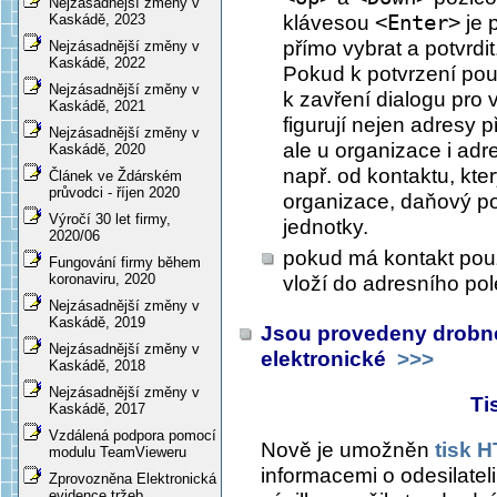
Nejzásadnější změny v
klávesou
<Enter>
je 
Kaskádě, 2023
přímo vybrat a potvrdit
Nejzásadnější změny v
Kaskádě, 2022
Pokud k potvrzení pou
Nejzásadnější změny v
k zavření dialogu pro 
Kaskádě, 2021
figurují nejen adresy 
Nejzásadnější změny v
ale u organizace i adr
Kaskádě, 2020
např. od kontaktu, kte
Článek ve Ždárském
průvodci - říjen 2020
organizace, daňový po
Výročí 30 let firmy,
jednotky.
2020/06
pokud má kontakt pou
Fungování firmy během
koronaviru, 2020
vloží do adresního pol
Nejzásadnější změny v
Kaskádě, 2019
Jsou provedeny drobné 
Nejzásadnější změny v
elektronické
>>>
Kaskádě, 2018
Nejzásadnější změny v
Ti
Kaskádě, 2017
Vzdálená podpora pomocí
Nově je umožněn
tisk 
modulu TeamVieweru
informacemi o odesilatel
Zprovozněna Elektronická
evidence tržeb