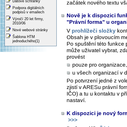
Datové schránky
začátek nového textu vš
Podpora digitálních
podpisů v emailech
Nově je k dispozici fu
Výročí 20 let firmy,
"Právní forma" u organ
2010/06
Nové webové stránky
V
prohlížeči složky
kont
Obsah
je v plovoucím me
Šablona HTM
jednoduchého(1)
Po spuštění této funkce 
může uživatel vybrat, zd
provést
pouze pro organizace,
u všech organizací v 
Po potvrzení jedné z vol
zjistí v ARESu právní f
IČO) a tu u kontaktu v p
nastaví.
K dispozici je nový for
>>>