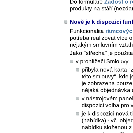
Do formuláře
Žádost o r
produkty na stáří (nezdan
Nově je k dispozici fu
Funkcionalita
rámcovýc
potřeba realizovat více
nějakým smluvním vzta
Jako "střecha" je použit
v prohlížeči Smlouvy
přibyla nová karta 
této smlouvy", kde 
je zobrazena pouze 
nějaká objednávka 
v nástrojovém pane
dispozici volba pro
je k dispozici nová
(nabídka) - vč. obj
nabídku složenou z 