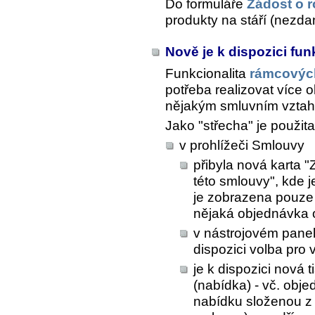
Do formuláře
Žádost o r
produkty na stáří (nezdan
Nově je k dispozici fu
Funkcionalita
rámcovýc
potřeba realizovat více
nějakým smluvním vzta
Jako "střecha" je použit
v prohlížeči Smlouvy
přibyla nová karta 
této smlouvy", kde 
je zobrazena pouze 
nějaká objednávka 
v nástrojovém pane
dispozici volba pro
je k dispozici nová
(nabídka) - vč. obj
nabídku složenou z 