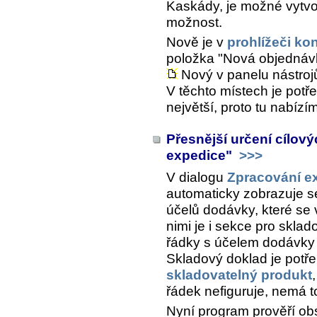
Kaskády, je možné vytvoř
možnost.
Nově je v
prohlížeči ko
položka "Nová objednáv
Nový v panelu nástroj
V těchto místech je pot
největší, proto tu nabízí
Přesnější určení cílov
expedice"
>>>
V dialogu
Zpracování e
automaticky zobrazuje se
účelů dodávky, které se
nimi je i sekce pro sklad
řádky s účelem dodávky 
Skladový doklad je potře
skladovatelný produkt
řádek nefiguruje, nemá to
Nyní program prověří obs