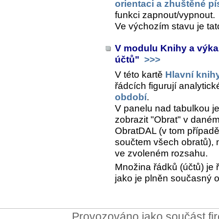
orientaci a zhuštěné p
funkci zapnout/vypnout.
Ve výchozím stavu je ta
V modulu Knihy a výka
účtů"
>>>
V této kartě
Hlavní knih
řádcích figurují analytic
období
.
V panelu nad tabulkou j
zobrazit "Obrat" v dané
ObratDAL (v tom případě 
součtem všech obratů), 
ve zvoleném rozsahu.
Množina řádků (účtů) je 
jako je plněn současný 
Provozováno jako součást f