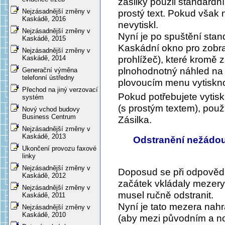
zásilky použil standardní
Nejzásadnější změny v
prostý text. Pokud však 
Kaskádě, 2016
nevytiskl.
Nejzásadnější změny v
Nyní je po spuštění sta
Kaskádě, 2015
Kaskádní okno pro zob
Nejzásadnější změny v
prohlížeč), které kromě z
Kaskádě, 2014
plnohodnotný náhled na 
Generační výměna
telefonní ústředny
plovoucím menu vytiskno
Přechod na jiný verzovací
Pokud potřebujete vytisk
systém
(s prostým textem), použ
Nový vchod budovy
Business Centrum
Zásilka
.
Nejzásadnější změny v
Kaskádě, 2013
Odstranění nežádou
Ukončení provozu faxové
linky
Nejzásadnější změny v
Doposud se při odpověd
Kaskádě, 2012
začátek vkládaly mezery. 
Nejzásadnější změny v
musel ručně odstranit.
Kaskádě, 2011
Nyní je tato mezera nah
Nejzásadnější změny v
Kaskádě, 2010
(aby mezi původním a no