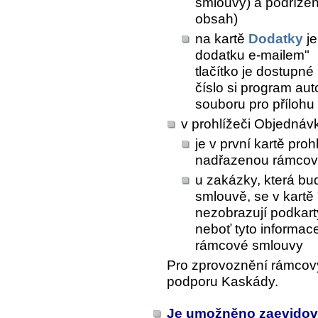
smlouvy) a podřízen
obsah)
na kartě
Dodatky
je
dodatku e-mailem"
tlačítko je dostupn
číslo si program au
souboru pro přílohu 
v prohlížeči Objednáv
je v první kartě pro
nadřazenou rámcov
u zakázky, která b
smlouvě, se v kartě 
nezobrazují podkart
neboť tyto informac
rámcové smlouvy
Pro zprovoznění rámcový
podporu Kaskády.
Je umožněno zaevidovat