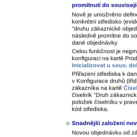
promítnutí do souvisej
Nově je umožněno defino
konkrétní středisko (evi
"druhu zákaznické objed
následně promítne do sou
dané objednávky.
Celou funkčnost je nejpr
konfiguraci na kartě Pro
Inicializovat u souv. d
Přiřazení střediska k d
v Konfigurace druhů (tří
zákazníka na kartě
Číse
číselník "Druh zákaznick
položek číselníku v prav
kód střediska.
Snadnější založení no
Novou objednávku od zák