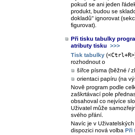
pokud se ani jeden řáde
produkt, budou se sklado
dokladů" ignorovat (sek
figurovat).
Při tisku tabulky prog
atributy tisku
>>>
Tisk tabulky
(
<Ctrl+R>
rozhodnout o
šířce písma (běžné / 
orientaci papíru (na vý
Nově program podle celk
zaškrtávací pole přednas
obsahoval co nejvíce sl
Uživatel může samozřejm
svého přání.
Navíc je v
Uživatelských
dispozici nová volba
Při