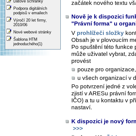
Datové schránky
začátek nového textu vš
Podpora digitálních
podpisů v emailech
Nově je k dispozici fu
Výročí 20 let firmy,
"Právní forma" u organ
2010/06
Nové webové stránky
V
prohlížeči složky
kont
Obsah
je v plovoucím me
Šablona HTM
jednoduchého(1)
Po spuštění této funkce 
může uživatel vybrat, zd
provést
pouze pro organizace,
u všech organizací v 
Po potvrzení jedné z vol
zjistí v ARESu právní f
IČO) a tu u kontaktu v p
nastaví.
K dispozici je nový for
>>>