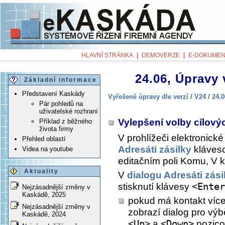
|
|
HLAVNÍ STRÁNKA
DEMOVERZE
E-DOKUMEN
24.06, Úpravy 
Základní informace
Představení Kaskády
Vyřešené úpravy dle verzí
/
V24
/
24.0
Pár pohledů na
uživatelské rozhraní
Vylepšení volby cílový
Příklad z běžného
života firmy
V prohlížeči elektronick
Přehled oblastí
Adresáti zásilky
kláves
Videa na youtube
editačním poli Komu, V k
Aktuality
V
dialogu Adresáti zási
stisknutí klávesy
<Enter
Nejzásadnější změny v
Kaskádě, 2025
pokud má kontakt více
Nejzásadnější změny v
zobrazí dialog pro vý
Kaskádě, 2024
<Up>
a
<Down>
pozicov