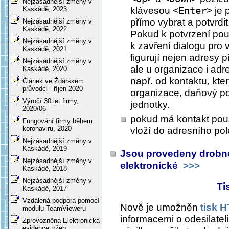
Nejzásadnější změny v
klávesou
<Enter>
je 
Kaskádě, 2023
přímo vybrat a potvrdit
Nejzásadnější změny v
Kaskádě, 2022
Pokud k potvrzení pou
Nejzásadnější změny v
k zavření dialogu pro 
Kaskádě, 2021
figurují nejen adresy 
Nejzásadnější změny v
ale u organizace i adr
Kaskádě, 2020
např. od kontaktu, kte
Článek ve Ždárském
průvodci - říjen 2020
organizace, daňový po
Výročí 30 let firmy,
jednotky.
2020/06
pokud má kontakt pou
Fungování firmy během
koronaviru, 2020
vloží do adresního pol
Nejzásadnější změny v
Kaskádě, 2019
Jsou provedeny drobné 
Nejzásadnější změny v
elektronické
>>>
Kaskádě, 2018
Nejzásadnější změny v
Ti
Kaskádě, 2017
Vzdálená podpora pomocí
Nově je umožněn
tisk 
modulu TeamVieweru
informacemi o odesilatel
Zprovozněna Elektronická
evidence tržeb