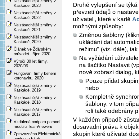
Nejzásadnější změny v
Druhé vylepšení se týká 
Kaskádě, 2023
převzetí údajů o nastave
Nejzásadnější změny v
Kaskádě, 2022
uživateli, které v kartě
Ad
Nejzásadnější změny v
možnými způsoby:
Kaskádě, 2021
Změnou šablony (klikn
Nejzásadnější změny v
ukládání dat automat
Kaskádě, 2020
režimu" (viz. dále), tak
Článek ve Ždárském
průvodci - říjen 2020
Na vyžádání uživatele
Výročí 30 let firmy,
na tlačítko
Nastavit
(vp
2020/06
nově zobrazí dialog, 
Fungování firmy během
koronaviru, 2020
Pouze přidat skupiny
Nejzásadnější změny v
nebo
Kaskádě, 2019
Kompletně synchroni
Nejzásadnější změny v
Kaskádě, 2018
šablony, v tom příp
Nejzásadnější změny v
rolí také odebrány p
Kaskádě, 2017
V každém případě zůstan
Vzdálená podpora pomocí
dosavadní práva k objek
modulu TeamVieweru
skupin které uživatel do
Zprovozněna Elektronická
evidence tržeb