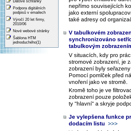
Datové schránky
nepřímo souvisejících kon
Podpora digitálních
jako externí spolupraco
podpisů v emailech
také adresy od organizač
Výročí 20 let firmy,
2010/06
Nové webové stránky
V tabulkovém zobrazen
Šablona HTM
synchronizováno setříd
jednoduchého(1)
tabulkovým zobrazen
V situacích, kdy pro prác
stromové zobrazení, je z
zobrazení byly seřazeny
Pomocí pomlček před ná
vnoření jako ve stromě.
Kromě toho je ve filtro
zobrazení pouze položek
ty "hlavní" a skryje podp
Je vylepšena funkce p
dodacím listu
>>>