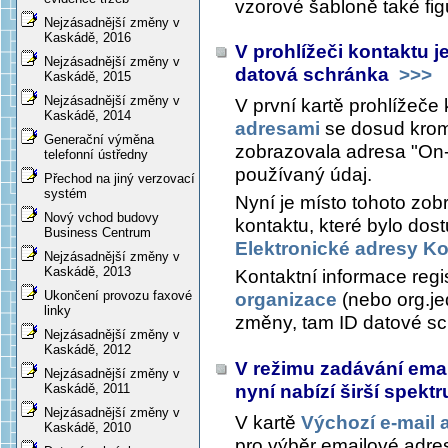
vzorové šabloně také figu
Nejzásadnější změny v
Kaskádě, 2016
V prohlížeči kontaktu je
Nejzásadnější změny v
datová schránka
>>>
Kaskádě, 2015
Nejzásadnější změny v
V první kartě prohlížeče
Kaskádě, 2014
adresami
se dosud kromě
Generační výměna
zobrazovala adresa "On-l
telefonní ústředny
používaný údaj.
Přechod na jiný verzovací
systém
Nyní je místo tohoto zo
Nový vchod budovy
kontaktu, které bylo d
Business Centrum
Elektronické adresy K
Nejzásadnější změny v
Kaskádě, 2013
Kontaktní informace reg
Ukončení provozu faxové
organizace
(nebo org.je
linky
změny, tam ID datové s
Nejzásadnější změny v
Kaskádě, 2012
V režimu zadávání emai
Nejzásadnější změny v
nyní nabízí širší spek
Kaskádě, 2011
Nejzásadnější změny v
V kartě
Výchozí e-mail 
Kaskádě, 2010
pro výběr emailové adres