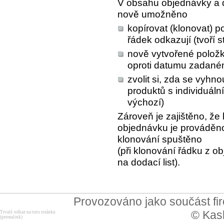
V obsahu objednávky a do
nově umožněno
kopírovat (klonovat) 
řádek odkazují (tvoří s
nově vytvořené položk
oproti datumu zadané
zvolit si, zda se vyhn
produktů s individuální
výchozí)
Zároveň je zajištěno, že 
objednávku je prováděno
klonování spuštěno
(při klonování řádku z 
na dodací list).
Provozováno jako součást f
© Kask
Trvalý odkaz na tuto stránku
(permalink)