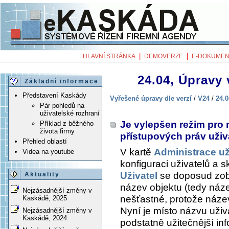
|
|
HLAVNÍ STRÁNKA
DEMOVERZE
E-DOKUMEN
24.04, Úpravy 
Základní informace
Představení Kaskády
Vyřešené úpravy dle verzí
/
V24
/
24.0
Pár pohledů na
uživatelské rozhraní
Je vylepšen režim pro 
Příklad z běžného
života firmy
přístupových práv uživ
Přehled oblastí
V kartě
Administrace uži
Videa na youtube
konfiguraci uživatelů a 
Uživatel
se doposud zo
Aktuality
název objektu (tedy náze
Nejzásadnější změny v
nešťastné, protože název
Kaskádě, 2025
Nyní je místo názvu uživ
Nejzásadnější změny v
Kaskádě, 2024
podstatně užitečnější in