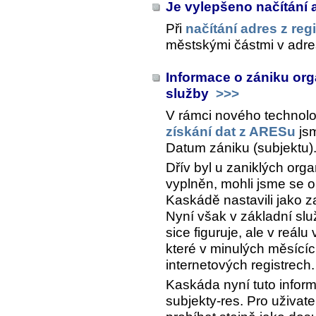
Je vylepšeno načítání 
Při
načítání adres z reg
městskými částmi v adres
Informace o zániku orga
služby
>>>
V rámci nového technol
získání dat z ARESu
jsm
Datum zániku (subjektu)
Dřív byl u zaniklých orga
vyplněn, mohli jsme se o
Kaskádě nastavili jako z
Nyní však v základní sl
sice figuruje, ale v reál
které v minulých měsících
internetových registrech.
Kaskáda nyní tuto infor
subjekty-res. Pro uživat