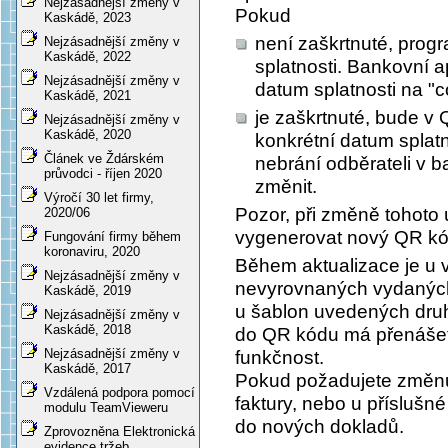
Nejzásadnější změny v
Pokud
Kaskádě, 2023
není zaškrtnuté, prog
Nejzásadnější změny v
Kaskádě, 2022
splatnosti. Bankovní 
Nejzásadnější změny v
datum splatnosti na "c
Kaskádě, 2021
je zaškrtnuté, bude v 
Nejzásadnější změny v
Kaskádě, 2020
konkrétní datum splatn
Článek ve Ždárském
nebrání odběrateli v b
průvodci - říjen 2020
změnit.
Výročí 30 let firmy,
Pozor, při změně tohoto 
2020/06
vygenerovat nový QR kód
Fungování firmy během
koronaviru, 2020
Během aktualizace je u
Nejzásadnější změny v
nevyrovnaných vydaných 
Kaskádě, 2019
u šablon uvedených druh
Nejzásadnější změny v
Kaskádě, 2018
do QR kódu má přenášet
Nejzásadnější změny v
funkčnost.
Kaskádě, 2017
Pokud požadujete změnu,
Vzdálená podpora pomocí
faktury, nebo u příslušn
modulu TeamVieweru
do nových dokladů.
Zprovozněna Elektronická
evidence tržeb