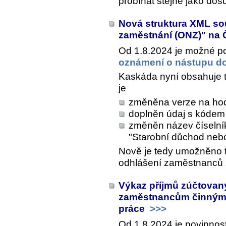
probíhat stejně jako dos
Nová struktura XML so
zaměstnání (ONZ)" na
Od 1.8.2024 je možné p
oznámení o nástupu d
Kaskáda nyní obsahuje t
je
změněna verze na hod
doplněn údaj s kódem 
změněn název číselní
"Starobní důchod ne
Nově je tedy umožněno t
odhlášení zaměstnanců 
Výkaz příjmů zúčtova
zaměstnancům činným 
práce
>>>
Od 1.8.2024 je povinnos