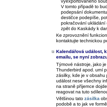
vyexportovaného soub
V tomto případě to bud
podepsání dokumentu.
destičce podepíše, po
pokračování ukládání
zpět do Kaskády k da
Ke zprovoznění funkcion
kontaktujte technickou 
Kalendářová událost, k
emailu, se nyní zobrazu
Týmové nástroje, jako j
Thunderbird apod. umí 
zásilky, kde je v obsahu
událost nese všechny inf
na straně příjemce dojde
reagovat na tuto sdílenou
Většinou tato
zásilka
obs
podobě a to jak ve formě