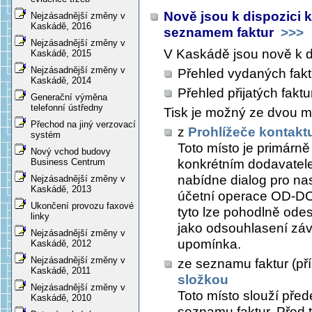
Nově jsou k dispozici k
Nejzásadnější změny v
Kaskádě, 2016
seznamem faktur
>>>
Nejzásadnější změny v
V Kaskádě jsou nově k di
Kaskádě, 2015
Nejzásadnější změny v
Přehled vydaných fakt
Kaskádě, 2014
Přehled přijatých faktu
Generační výměna
telefonní ústředny
Tisk je možný ze dvou mí
Přechod na jiný verzovací
z
Prohlížeče kontakt
systém
Toto místo je primárně
Nový vchod budovy
konkrétním dodavatel
Business Centrum
nabídne dialog pro na
Nejzásadnější změny v
Kaskádě, 2013
účetní operace OD-DO. 
Ukončení provozu faxové
tyto lze pohodlně odes
linky
jako odsouhlasení záv
Nejzásadnější změny v
upomínka.
Kaskádě, 2012
Nejzásadnější změny v
ze seznamu faktur (př
Kaskádě, 2011
složkou
Nejzásadnější změny v
Toto místo slouží přede
Kaskádě, 2010
seznamu faktur. Před ti