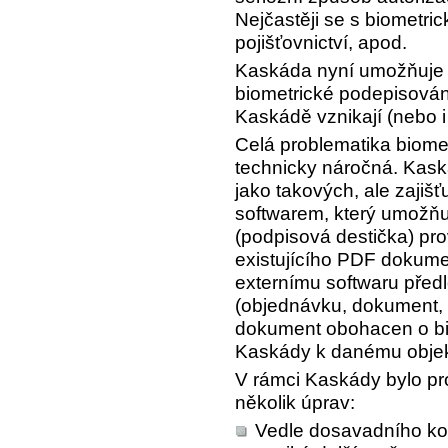
Nejčastěji se s biometri
pojišťovnictví, apod.
Kaskáda nyní umožňuje z
biometrické podepisován
Kaskádě vznikají (nebo i 
Celá problematika biome
technicky náročná. Kask
jako takových, ale zajišť
softwarem, který umožňu
(podpisová destička) prov
existujícího PDF dokum
externímu softwaru před
(objednávku, dokument, 
dokument obohacen o bio
Kaskády k danému objekt
V rámci Kaskády bylo pr
několik úprav:
Vedle dosavadního ko