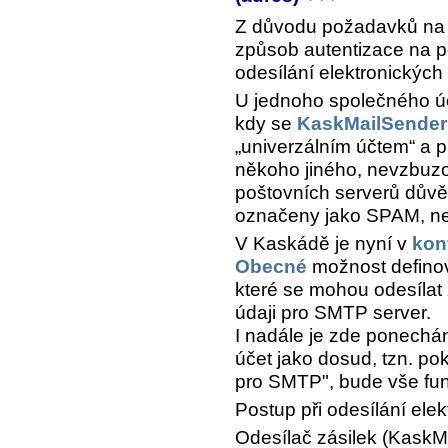
Z důvodu požadavků na 
způsob autentizace na p
odesílání elektronických
U jednoho společného úč
kdy se
KaskMailSender
„univerzálním účtem“ a p
někoho jiného, nevzbuzov
poštovních serverů důvě
označeny jako SPAM, neb
V Kaskádě je nyní v
kon
Obecné
možnost definov
které se mohou odesílat z
údaji pro SMTP server.
I nadále je zde ponechá
účet jako dosud, tzn. pok
pro SMTP", bude vše fun
Postup při odesílání elek
Odesílač zásilek (KaskMa