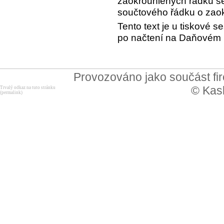
zaokrouhlených řádku se
součtového řádku o zaok
Tento text je u tiskové 
po načtení na Daňovém po
Provozováno jako součást f
© Kask
Trvalý odkaz na tuto stránku
(permalink)