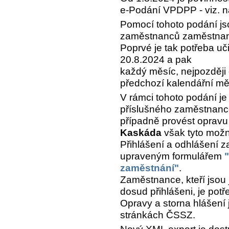
e-Podání VPDPP - viz. n
Pomocí tohoto podání j
zaměstnanců zaměstnan
Poprvé je tak potřeba uči
20.8.2024 a pak
každý měsíc, nejpozději
předchozí kalendářní mě
V rámci tohoto podání je 
příslušného zaměstnance
případně provést opravu 
Kaskáda
však tyto mož
Přihlášení a odhlášení 
upraveným formulářem
zaměstnání"
.
Zaměstnance, kteří jsou 
dosud přihlášeni, je potř
Opravy a storna hlášení
stránkách ČSSZ.