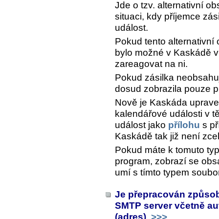
Jde o tzv. alternativní o
situaci, kdy příjemce zá
událost.
Pokud tento alternativní 
bylo možné v Kaskádě vi
zareagovat na ni.
Pokud zásilka neobsahuj
dosud zobrazila pouze 
Nově je Kaskáda upraven
kalendářové události v tě
událost jako
přílohu
s př
Kaskádě tak již není zce
Pokud máte k tomuto typu
program, zobrazí se obsa
umí s tímto typem soubo
Je přepracován způsob 
SMTP server včetně aut
(adres)
>>>