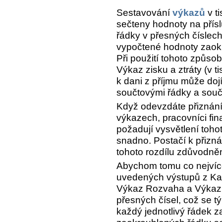
Sestavování
výkazů
v ti
sečteny hodnoty na přís
řádky v přesných číslech
vypočtené hodnoty zaokr
Při použití tohoto způso
Výkaz zisku a ztráty (v t
k dani z příjmu může doj
součtovými řádky a sou
Když odevzdáte přiznání 
výkazech, pracovníci fi
požadují vysvětlení tohot
snadno. Postačí k přiznán
tohoto rozdílu zdůvodně
Abychom tomu co nejvíc
uvedených výstupů z Kask
Výkaz Rozvaha a Výkaz z
přesných čísel, což se t
každý jednotlivý řádek z