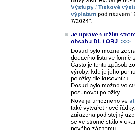
Nový XML export je dos
Výstupy / Tiskové výst
výplatám
pod názvem "X
7/2024".
Je upraven režim stro
obsahu DL / OBJ
>>>
Dosud bylo možné zobra
dodacího listu ve formě
Často je tento způsob z
výroby, kde je jeho pomo
položky dle kusovníku.
Dosud bylo možné ve str
posunovat položky.
Nově je umožněno ve
s
také vytvářet nové řádky
zařazena pod stejný uzel
se ve stromě stálo v okam
nového záznamu.