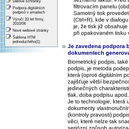
Datové schránky
filtrovacím panelu (obd
Podpora digitálních
Samotný tisk provedet
podpisů v emailech
(Ctrl+R), kde v dialog
Výročí 20 let firmy,
2010/06
je, že tisk již obsahu
Nové webové stránky
při opakovaném tisku 
Šablona HTM
jednoduchého(1)
Je zavedena podpora b
dokumentech generov
Biometrický podpis, také s
podpis, je metoda podep
která (oproti digitálním p
zajišťuje větší bezpečno
jedinečných charakteristi
tlak, doba podpisu apod.
Je to technologie, která
dokumenty vlastnoručním
(kontroly pravosti) podpi
věci, které nelze tak sn
seriózní způsob autoriz