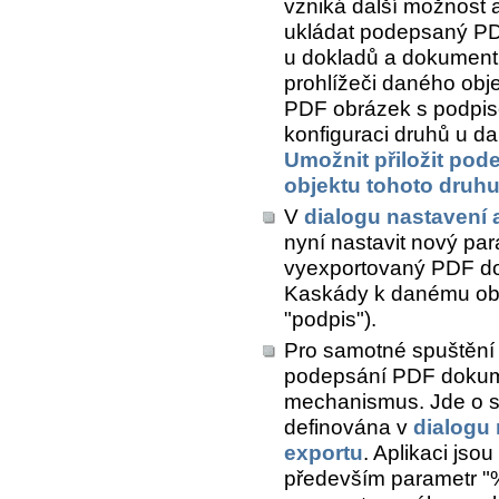
vzniká další možnost a
ukládat podepsaný P
u dokladů a dokumentů
prohlížeči daného objek
PDF obrázek s podpise
konfiguraci druhů u d
Umožnit přiložit po
objektu tohoto druh
V
dialogu nastavení 
nyní nastavit nový par
vyexportovaný PDF do
Kaskády k danému obj
"podpis").
Pro samotné spuštění 
podepsání PDF dokumen
mechanismus. Jde o spu
definována v
dialogu
exportu
. Aplikaci jso
především parametr "