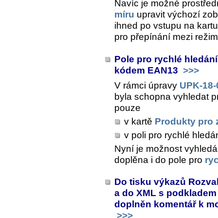
Navíc je možné prostřed
míru
upravit výchozí zo
ihned po vstupu na kartu 
pro přepínání mezi režim
Pole pro rychlé hledání
kódem EAN13
>>>
V rámci úpravy
UPK-18-
byla schopna vyhledat p
pouze
v kartě
Produkty pro 
v poli pro rychlé hledá
Nyní je možnost vyhledá
doplěna i do pole pro
ry
Do tisku výkazů Rozvaha
a do XML s podkladem p
doplněn komentář k m
>>>