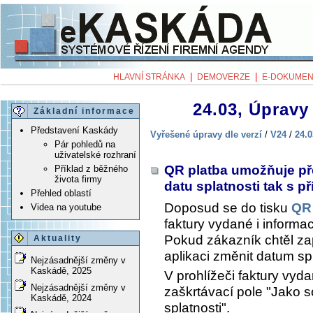
|
|
HLAVNÍ STRÁNKA
DEMOVERZE
E-DOKUMEN
24.03, Úpravy 
Základní informace
Představení Kaskády
Vyřešené úpravy dle verzí
/
V24
/
24.0
Pár pohledů na
uživatelské rozhraní
QR platba umožňuje pře
Příklad z běžného
života firmy
datu splatnosti tak s 
Přehled oblastí
Doposud se do tisku
QR 
Videa na youtube
faktury vydané i informa
Pokud zákazník chtěl za
Aktuality
aplikaci změnit datum spl
Nejzásadnější změny v
Kaskádě, 2025
V prohlížeči faktury vyd
Nejzásadnější změny v
zaškrtávací pole "Jako 
Kaskádě, 2024
splatnosti".