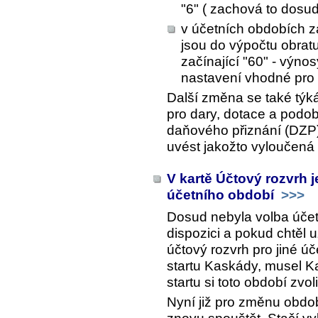
"6" ( zachová to dosud
v účetních obdobích za
jsou do výpočtu obra
začínající "60" - výno
nastavení vhodné pro v
Další změna se také týká
pro dary, dotace a podob
daňového přiznání (DZP)
uvést jakožto vyloučená
V kartě Účtový rozvrh 
účetního období
>>>
Dosud nebyla volba účet
dispozici a pokud chtěl u
účtový rozvrh pro jiné úč
startu Kaskády, musel Ka
startu si toto období zvol
Nyní již pro změnu obdo