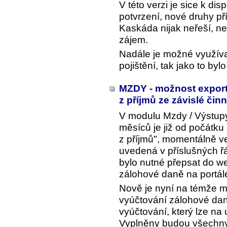
V této verzi je sice k dis
potvrzení, nové druhy př
Kaskáda nijak neřeší, neb
zájem.
Nadále je možné využívat
pojištění, tak jako to by
MZDY - možnost export
z příjmů ze závislé čin
V modulu Mzdy / Výstupy
měsíců je již od počátku
z příjmů", momentálně ve
uvedená v příslušných řá
bylo nutné přepsat do w
zálohové daně na portá
Nově je nyní na témže mí
vyúčtování zálohové dan
vyúčtování, který lze na
Vyplněny budou všechny