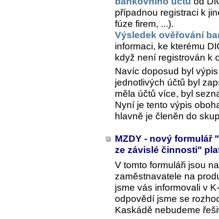
bankovního účtu
od DIČ
případnou registraci k 
fúze firem, ...).
Výsledek ověřování ba
informaci, ke kterému DIČ
když není registrován k
Navíc doposud byl výpi
jednotlivých účtů byl zap
měla účtů více, byl sez
Nyní je tento výpis oboh
hlavně je členěn do skup
MZDY - nový formulář "
ze závislé činnosti" pl
V tomto formuláři jsou n
zaměstnavatele na produk
jsme vás informovali v 
odpovědí jsme se rozhodl
Kaskádě nebudeme řešit 