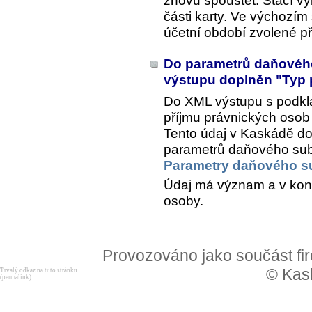
znovu spouštět. Stačí vy
části karty. Ve výchozím
účetní období zvolené př
Do parametrů daňového
výstupu doplněn "Typ 
Do XML výstupu s podkl
příjmu právnických osob 
Tento údaj v Kaskádě do
parametrů daňového subje
Parametry daňového s
Údaj má význam a v konf
osoby.
Provozováno jako součást f
© Kask
Trvalý odkaz na tuto stránku
(permalink)