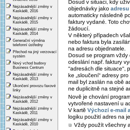
Dosud v situaci, kdy uži
Nejzásadnější změny v
objednávky jako
adresu 
Kaskádě, 2016
automaticky následně pou
Nejzásadnější změny v
faktury vydané. Toto cho
Kaskádě, 2015
žádoucí.
Nejzásadnější změny v
Kaskádě, 2014
V některý případech však
Generační výměna
nebo faktura byla zasíl
telefonní ústředny
na adresu objednatele.
Přechod na jiný verzovací
Dosud se program vždy c
systém
odeslání např. faktury v
Nový vchod budovy
Business Centrum
"adresách dle situace", 
ke „sloučení“ adresy pro 
Nejzásadnější změny v
Kaskádě, 2013
mail byl zaslán na obě a
Ukončení provozu faxové
ne duplicitně na stejné a
linky
Nově je chování progra
Nejzásadnější změny v
Kaskádě, 2012
vytvořené nastavení u ad
Nejzásadnější změny v
V kartě
Výchozí e-mail 
Kaskádě, 2011
logiku použití adres na j
Nejzásadnější změny v
Vždy použít všechny ad
Kaskádě, 2010