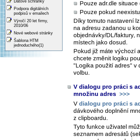
Datové schránky
Pouze adr.dle situace (
Podpora digitálních
Pouze pokud neexistuj
podpisů v emailech
Díky tomuto nastavení lz
Výročí 20 let firmy,
2010/06
na adresu zadanou u kon
Nové webové stránky
objednávky/DL/faktury,
Šablona HTM
místech jako dosud.
jednoduchého(1)
Pokud již máte výchozí 
chcete změnit logiku použ
"Logika použití adres" v
volbu.
V dialogu pro práci s 
množinu adres
>>>
V
dialogu pro práci s a
dávkového doplnění mno
z clipboardu.
Tyto funkce uživatel mů
seznamem adresátů (sekc