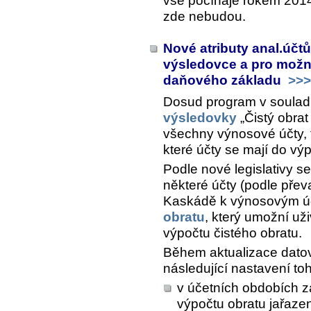
vše počínaje rokem 2014
zde nebudou.
Nové atributy anal.účt
výsledovce a pro možn
daňového základu
>>>
Dosud program v souladu
výsledovky
„Čistý obrat
všechny výnosové účty, t
které účty se mají do vý
Podle nové legislativy s
některé účty (podle převa
Kaskádě k výnosovým úč
obratu
, který umožní uži
výpočtu čistého obratu.
Během aktualizace datov
následující nastavení toh
v účetních obdobích z
výpočtu obratu jařaze