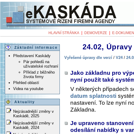
|
|
HLAVNÍ STRÁNKA
DEMOVERZE
E-DOKUMEN
24.02, Úpravy 
Základní informace
Představení Kaskády
Vyřešené úpravy dle verzí
/
V24
/
24.0
Pár pohledů na
uživatelské rozhraní
Jako základnu pro výpo
Příklad z běžného
života firmy
nyní použít také syst
Přehled oblastí
V některých případech s
Videa na youtube
datum splatnosti
systém
nastavení. To lze nyní n
Aktuality
Základna
.
Nejzásadnější změny v
Kaskádě, 2025
Je upraveno stanovení 
Nejzásadnější změny v
Kaskádě, 2024
odesílání nabídky s va