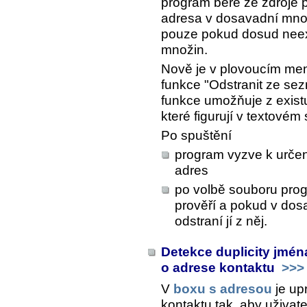
program bere ze zdroje 
adresa v dosavadní množin
pouze pokud dosud neexi
množin.
Nově je v plovoucím me
funkce "Odstranit ze se
funkce umožňuje z exist
které figurují v textovém
Po spuštění
program vyzve k urče
adres
po volbě souboru pro
prověří a pokud v do
odstraní jí z něj.
Detekce duplicity jmé
o adrese kontaktu
>>>
V
boxu s adresou
je up
kontaktu tak, aby uživate