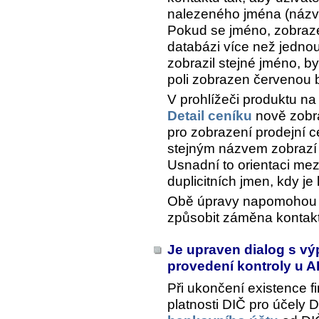
nalezeného jména (názvu
Pokud se jméno, zobraze
databázi více než jednou
zobrazil stejné jméno, by
poli zobrazen červenou 
V prohlížeči produktu na
Detail ceníku
nově zobra
pro zobrazení prodejní c
stejným názvem zobrazí
Usnadní to orientaci mez
duplicitních jmen, kdy je l
Obě úpravy napomohou e
způsobit záměna kontakt
Je upraven dialog s v
provedení kontroly u 
Při ukončení existence f
platnosti DIČ pro účely