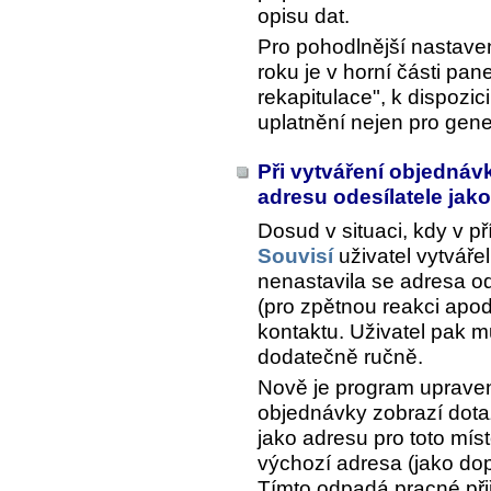
opisu dat.
Pro pohodlnější nastave
roku je v horní části pa
rekapitulace", k dispozici
uplatnění nejen pro gen
Při vytváření objednáv
adresu odesílatele jak
Dosud v situaci, kdy v př
Souvisí
uživatel vytvář
nenastavila se adresa od
(pro zpětnou reakci apod
kontaktu. Uživatel pak m
dodatečně ručně.
Nově je program upraven 
objednávky zobrazí dotaz
jako adresu pro toto mís
výchozí adresa (jako do
Tímto odpadá pracné přiř