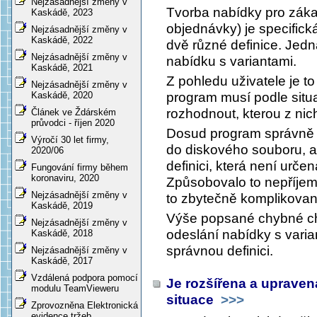
Nejzásadnější změny v
Tvorba nabídky pro záka
Kaskádě, 2023
objednávky) je specifická 
Nejzásadnější změny v
Kaskádě, 2022
dvě různé definice. Jedn
Nejzásadnější změny v
nabídku s variantami.
Kaskádě, 2021
Z pohledu uživatele je to
Nejzásadnější změny v
program musí podle situac
Kaskádě, 2020
rozhodnout, kterou z nich
Článek ve Ždárském
průvodci - říjen 2020
Dosud program správně sit
Výročí 30 let firmy,
do diskového souboru, al
2020/06
definici, která není urče
Fungování firmy během
koronaviru, 2020
Způsobovalo to nepříjemno
Nejzásadnější změny v
to zbytečně komplikovan
Kaskádě, 2019
Výše popsané chybné ch
Nejzásadnější změny v
odeslání nabídky s varia
Kaskádě, 2018
správnou definici.
Nejzásadnější změny v
Kaskádě, 2017
Vzdálená podpora pomocí
Je rozšířena a upraven
modulu TeamVieweru
situace
>>>
Zprovozněna Elektronická
evidence tržeb