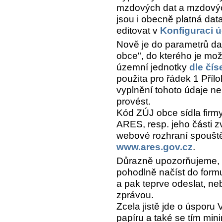
mzdových dat a mzdových
jsou i obecně platná dat
editovat v
Konfiguraci ú
Nově je do parametrů d
obce", do kterého je mo
územní jednotky
dle čís
použita pro řádek 1 Příl
vyplnění tohoto údaje n
provést.
Kód ZÚJ obce sídla firm
ARES, resp. jeho části 
webové rozhraní spoušt
www.ares.gov.cz
.
Důrazně upozorňujeme, ž
pohodlně načíst do formul
a pak teprve odeslat, ne
zprávou.
Zcela jistě jde o úsporu
papíru a také se tím min