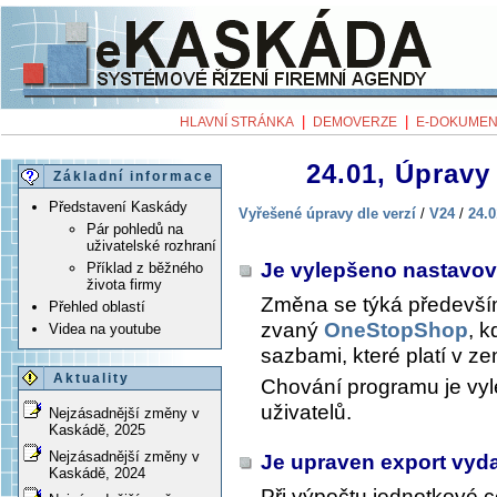
|
|
HLAVNÍ STRÁNKA
DEMOVERZE
E-DOKUMEN
24.01, Úpravy 
Základní informace
Představení Kaskády
Vyřešené úpravy dle verzí
/
V24
/
24.0
Pár pohledů na
uživatelské rozhraní
Je vylepšeno nastavo
Příklad z běžného
života firmy
Změna se týká předevší
Přehled oblastí
zvaný
OneStopShop
, 
Videa na youtube
sazbami, které platí v ze
Aktuality
Chování programu je vyl
uživatelů.
Nejzásadnější změny v
Kaskádě, 2025
Nejzásadnější změny v
Je upraven export vyd
Kaskádě, 2024
Při výpočtu jednotkové c