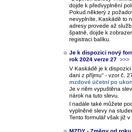
dojde k předvyplnění po
Pokud některý z požado
nevyplníte, Kaskádě to 
adresy provede až služ
špatně, dojde k zobraze
registraci balíku.
Je k dispozici nový for
rok 2024 verze 27
>>>
V Kaskádě je k dispozici
dani z příjmu" - vzor č. 
mzdové účetní po ukon
Je v něm vypuštěna sleva
nárok na tuto slevu.
I nadále také můžete pod
vyplněné slevy na stude
Tento formulář však již 
MZDY - Změny od roku