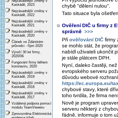
Nejzásadnější změny v
Kaskádě, 2023
chybě "dělení nulou".
Nejzásadnější změny v
Tato situace byla ošetře
Kaskádě, 2022
Nejzásadnější změny v
Ověření DIČ u firmy z 
Kaskádě, 2021
správně
>>>
Nejzásadnější změny v
Kaskádě, 2020
Při
ověřování DIČ
firmy 
Článek ve Ždárském
se mohlo stát, že progra
průvodci - říjen 2020
nabídl uživateli ukončit 
Výročí 30 let firmy,
2020/06
je stále plátcem DPH.
Fungování firmy během
Nyní, daleko častěji, než
koronaviru, 2020
evropského serveru poža
Nejzásadnější změny v
důvodu webové rozhraní 
Kaskádě, 2019
https://ec.europa.eu/t
Nejzásadnější změny v
Kaskádě, 2018
chybové stavy, které dř
Nejzásadnější změny v
toho tvrdila, že firma ne
Kaskádě, 2017
Nově je program upraven
Vzdálená podpora pomocí
modulu TeamVieweru
serveru některý z chybo
Zprovozněna Elektronická
řádně, informuje o tom u
evidence tržeb