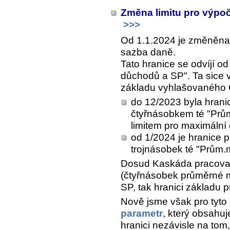
Změna limitu pro výpo
>>>
Od 1.1.2024 je změněna 
sazba daně.
Tato hranice se odvíjí o
důchodů a SP". Ta sice
základu vyhlašovaného Č
do 12/2023 byla hran
čtyřnásobkem té "Prům
limitem pro maximální
od 1/2024 je hranice
trojnásobek té "Prům
Dosud Kaskáda pracova
(čtyřnásobek průměrné mz
SP, tak hranici základu 
Nově jsme však pro tyto
parametr
, který obsahu
hranici nezávisle na tom,