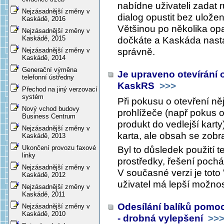
nabídne uživateli zadat 
Nejzásadnější změny v
dialog opustit bez uložen
Kaskádě, 2016
Většinou po několika op
Nejzásadnější změny v
Kaskádě, 2015
dočkáte a Kaskáda nasta
správně.
Nejzásadnější změny v
Kaskádě, 2014
Generační výměna
Je upraveno otevírání
telefonní ústředny
KaskRS
>>>
Přechod na jiný verzovací
systém
Při pokusu o otevření n
Nový vchod budovy
prohlížeče (např pokus 
Business Centrum
produkt do vedlejší karty
Nejzásadnější změny v
karta, ale obsah se zobra
Kaskádě, 2013
Ukončení provozu faxové
Byl to důsledek použití t
linky
prostředky, řešení poch
Nejzásadnější změny v
V současné verzi je toto 
Kaskádě, 2012
uživatel má lepší možnost
Nejzásadnější změny v
Kaskádě, 2011
Odesílání balíků pomoc
Nejzásadnější změny v
Kaskádě, 2010
- drobná vylepšení
>>