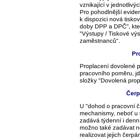
vznikající v jednotlivý
Pro pohodlnější evide
k dispozici nová tisko
doby DPP a DPČ", kter
"Výstupy /
Tiskové vý
zaměstnanců".
Pr
Proplacení dovolené 
pracovního poměru, jd
složky "Dovolená prop
Čerp
U "dohod o pracovní čin
mechanismy, neboť u 
zadává týdenní i denn
možno také zadávat ne
realizovat jejich čerpán