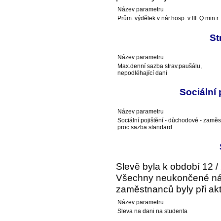
Název parametru
Prům. výdělek v nár.hosp. v III. Q min.r.
St
Název parametru
Max.denní sazba strav.paušálu,
nepodléhající dani
Sociální
Název parametru
Sociální pojištění - důchodové - zaměs
proc.sazba standard
Slevě byla k období 12 /
Všechny neukončené ná
zaměstnanců byly při akt
Název parametru
Sleva na dani na studenta