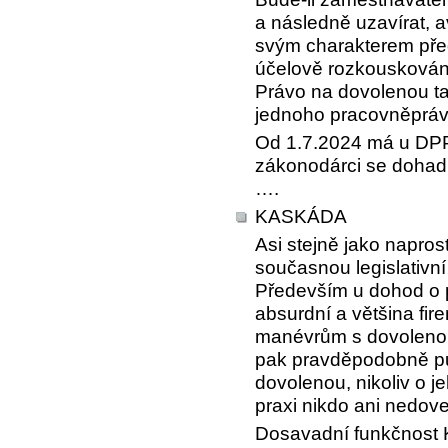
a následně uzavírat, 
svým charakterem před
účelově rozkouskován
Právo na dovolenou ta
jednoho pracovněpráv
Od 1.7.2024 má u DPP
zákonodárci se dohadu
….
KASKÁDA
Asi stejně jako napros
současnou legislativn
Především u dohod o p
absurdní a většina fir
manévrům s dovolenou
pak pravděpodobně pů
dovolenou, nikoliv o je
praxi nikdo ani nedov
Dosavadní funkčnost K