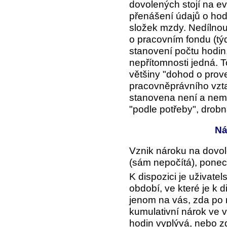
dovolených stojí na e
přenášení údajů o hod
složek mzdy. Nedílnou
o pracovním fondu (tý
stanovení počtu hodin,
nepřítomnosti jedná. T
většiny "dohod o prove
pracovněprávního vzt
stanovena není a nem
"podle potřeby", drobná
Ná
Vznik nároku na dovole
(sám nepočítá), ponech
K dispozici je uživatel
období
, ve které je k 
jenom na vás, zda po
kumulativní nárok ve 
hodin vyplývá, nebo z