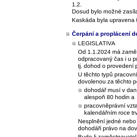
1.2.
Dosud bylo možné zasílat 
Kaskáda byla upravena t
Čerpání a proplácení 
LEGISLATIVA
Od 1.1.2024 má zamě
odpracovaný čas i u 
tj. dohod o provedení 
U těchto typů pracovn
dovolenou za těchto 
dohodář musí v dan
alespoň 80 hodin a
pracovněprávní vzt
kalendářním roce tr
Nesplnění jedné nebo
dohodáři právo na dov
Bude-li zaměstnavate