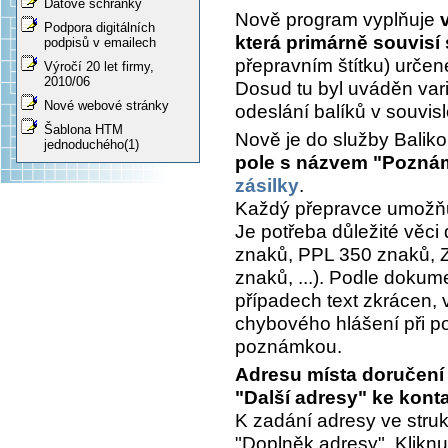
Datové schránky
Nově program vyplňuje
Podpora digitálních
která primárně souvisí
podpisů v emailech
přepravním štítku) určen
Výročí 20 let firmy,
2010/06
Dosud tu byl uváděn var
Nové webové stránky
odeslání balíků v souvisl
Šablona HTM
Nově je do služby Balik
jednoduchého(1)
pole s názvem "Poznám
zásilky
.
Každý přepravce umožňu
Je potřeba důležité věci
znaků, PPL 350 znaků, 
znaků, ...). Podle dokum
případech text zkrácen, 
chybového hlášení při pok
poznámkou.
Adresu místa doručení 
"Další adresy" ke kont
K zadání adresy ve stru
"Doplněk adresy". Kliknu