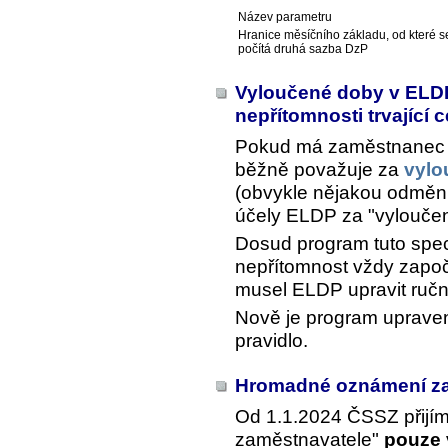
Název parametru
Hranice měsíčního základu, od které s
počítá druhá sazba DzP
Vyloučené doby v ELDP
nepřítomnosti trvající 
Pokud má zaměstnanec 
běžně považuje za
vylo
(obvykle nějakou odměnu, 
účely ELDP za "vylouče
Dosud program tuto speci
nepřítomnost vždy započí
musel ELDP upravit ručn
Nově je program upraven
pravidlo.
Hromadné oznámení z
Od 1.1.2024 ČSSZ přij
zaměstnavatele"
pouze