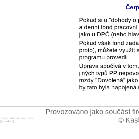
Čerp
Pokud si u "dohody o 
a denní fond pracovní 
jako u DPČ (nebo hlav
Pokud však fond zadá
proto), můžete využít 
programu provedli.
Úprava spočívá v tom,
jiných typů PP nepovol
mzdy "Dovolená" jako 
by tato byla napojená
Provozováno jako součást f
© Kask
Trvalý odkaz na tuto stránku
(permalink)