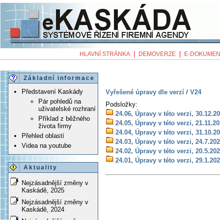
|
|
HLAVNÍ STRÁNKA
DEMOVERZE
E-DOKUMEN
Základní informace
Představení Kaskády
Vyřešené úpravy dle verzí
/
V24
Pár pohledů na
Podsložky:
uživatelské rozhraní
24.06, Úpravy v této verzi, 30.12.2
Příklad z běžného
24.05, Úpravy v této verzi, 21.11.2
života firmy
24.04, Úpravy v této verzi, 31.10.2
Přehled oblastí
24.03, Úpravy v této verzi, 24.7.20
Videa na youtube
24.02, Úpravy v této verzi, 20.5.20
24.01, Úpravy v této verzi, 29.1.20
Aktuality
Nejzásadnější změny v
Kaskádě, 2025
Nejzásadnější změny v
Kaskádě, 2024