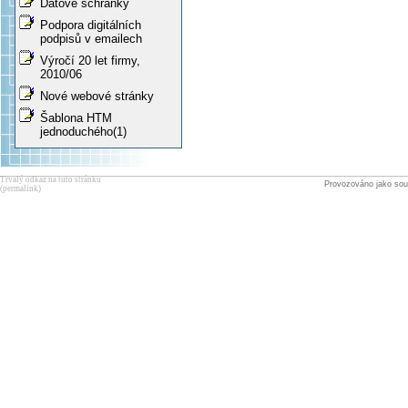
Datové schránky
Podpora digitálních
podpisů v emailech
Výročí 20 let firmy,
2010/06
Nové webové stránky
Šablona HTM
jednoduchého(1)
Trvalý odkaz na tuto stránku
Provozováno jako sou
(permalink)