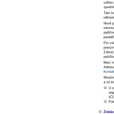
volbou
spodní
Tato t
někter
Nově j
inform
patřič
parádě
Pro vo
pravým
Zobraz
položk
Mezi m
Adresu
Kontak
Množin
a ze kt
U o
reg
IČO
Pol
Získáv