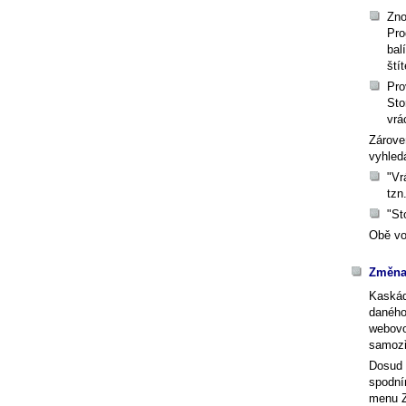
Zno
Pro
bal
ští
Pro
Sto
vrá
Zárove
vyhled
"Vr
tzn
"St
Obě vo
Změna 
Kaskád
daného
webovo
samozř
Dosud 
spodní
menu Z