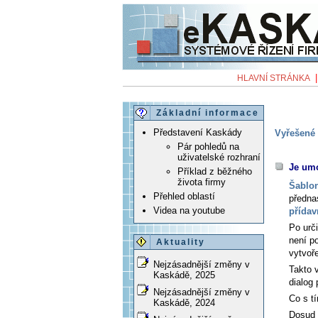
HLAVNÍ STRÁNKA
Základní informace
Představení Kaskády
Vyřešené 
Pár pohledů na
uživatelské rozhraní
Je umo
Příklad z běžného
života firmy
Šablo
Přehled oblastí
předna
Videa na youtube
přídav
Po urč
není po
Aktuality
vytvoř
Nejzásadnější změny v
Takto 
Kaskádě, 2025
dialog
Nejzásadnější změny v
Co s t
Kaskádě, 2024
Dosud 