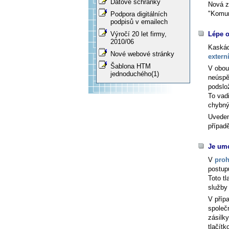
Datové schránky
Nová z
"Komun
Podpora digitálních
podpisů v emailech
Lépe o
Výročí 20 let firmy,
2010/06
Kaskád
Nové webové stránky
extern
Šablona HTM
V obou
jednoduchého(1)
neúspě
podslo
To vadi
chybný
Uveden
případ
Je umo
V
proh
postupu
Toto tl
služby 
V příp
společn
zásilky
tlačít