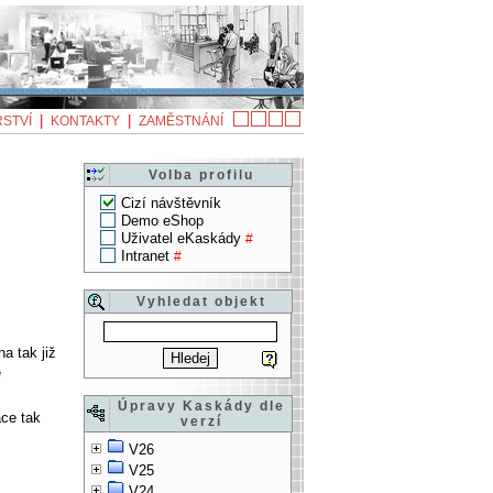
|
|
STVÍ
KONTAKTY
ZAMĚSTNÁNÍ
Volba profilu
Cizí návštěvník
Demo eShop
Uživatel eKaskády
#
Intranet
#
Vyhledat objekt
a tak již
e
Úpravy Kaskády dle
ace tak
verzí
V26
V25
V24