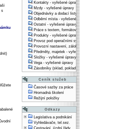
Kontakty - vyřešené úpravy
aši
Mzdy - vyřešené úpravy
 s
Objednávky a dodací listy - vyřešené úpravy
Odběrní místa - vyřešené úpravy
Ostatní - vyřešené úpravy
známku
Práce s textem, formátování, ... - vyřešené úpravy
Produkty - vyřešené úpravy
Provoz pod operačními systémy, technologické věci - vy
Provozní nastavení, zálohování, instalace, ... - vyřešen
Předměty, majetek - vyřešené úpravy
dnit)
Složky - vyřešené úpravy
Vega - vyřešené úpravy
Zásobníky (sklad, pokladna, bank. účet) - vyřešené úpra
Ceník služeb
Můžete
Časové sazby za práce
Hromadná školení
Režijní položky
abalené
Odkazy
Legislativa a podnikání
ůvodní
Vyhledávače, tel.sez.
Cestování, jízdní řády