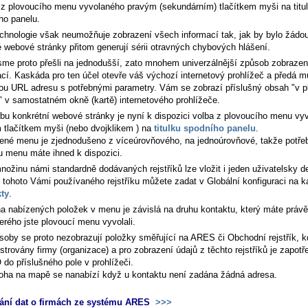
 z plovoucího menu vyvolaného pravým (sekundárním) tlačítkem myši na titu
ho panelu.
echnologie však neumožňuje zobrazení všech informací tak, jak by bylo žádou
é webové stránky přitom generují sérii otravných chybových hlášení.
sme proto přešli na jednodušší, zato mnohem univerzálnější způsob zobrazen
ací. Kaskáda pro ten účel otevře váš výchozí internetový prohlížeč a předá m
nou URL adresu s potřebnými parametry. Vám se zobrazí příslušný obsah "v p
" v samostatném okně (kartě) internetového prohlížeče.
lbu konkrétní webové stránky je nyní k dispozici volba z plovoucího menu vy
 tlačítkem myši (nebo dvojklikem ) na
titulku spodního panelu
.
ené menu je zjednodušeno z víceúrovňového, na jednoúrovňové, takže potře
u menu máte ihned k dispozici.
nožinu námi standardně dodávaných rejstříků lze vložit i jeden uživatelsky d
 tohoto Vámi používaného rejstříku můžete zadat v Globální konfiguraci na k
ty
.
a nabízených položek v menu je závislá na druhu kontaktu, který máte právě
erého jste plovoucí menu vyvolali.
soby se proto nezobrazují položky směřující na ARES či Obchodní rejstřík, k
istrovány firmy (organizace) a pro zobrazení údajů z těchto rejstříků je zapotř
 do příslušného pole v prohlížeči.
oha na mapě se nanabízí když u kontaktu není zadána žádná adresa.
ání dat o firmách ze systému ARES
>>>