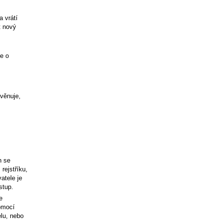
a vrátí
t nový
e o
ověnuje,
h se
rejstříku,
atele je
stup.
e
pomocí
lu, nebo