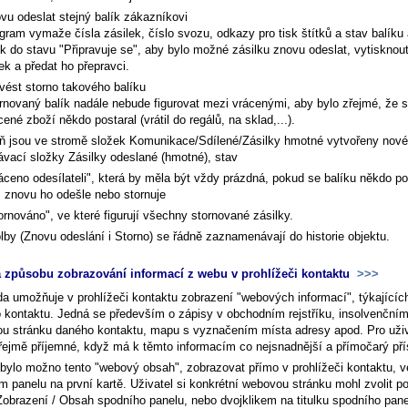
vu odeslat stejný balík zákazníkovi
gram vymaže čísla zásilek, číslo svozu, odkazy pro tisk štítků a stav balíku 
ík do stavu "Připravuje se", aby bylo možné zásilku znovu odeslat, vytisknou
tek a předat ho přepravci.
vést storno takového balíku
rnovaný balík nadále nebude figurovat mezi vrácenými, aby bylo zřejmé, že s
cené zboží někdo postaral (vrátil do regálů, na sklad,...).
ň jsou ve stromě složek
Komunikace/Sdílené/Zásilky hmotné
vytvořeny nové
ávací složky
Zásilky odeslané (hmotné), stav
áceno odesílateli", která by měla být vždy prázdná, pokud se balíku někdo p
. znovu ho odešle nebo stornuje
ornováno", ve které figurují všechny stornované zásilky.
lby (Znovu odeslání i Storno) se řádně zaznamenávají do historie objektu.
způsobu zobrazování informací z webu v prohlížeči kontaktu
>>>
a umožňuje v prohlížeči kontaktu zobrazení "webových informací", týkajícíc
 kontaktu. Jedná se především o zápisy v obchodním rejstříku, insolvenčním 
u stránku daného kontaktu, mapu s vyznačením místa adresy apod. Pro uživ
ejmě příjemné, když má k těmto informacím co nejsnadnější a přímočarý pří
bylo možno tento "webový obsah", zobrazovat přímo v prohlížeči kontaktu, v
m panelu na první kartě. Uživatel si konkrétní webovou stránku mohl zvolit 
obrazení / Obsah spodního panelu, nebo dvojklikem na titulku spodního pane