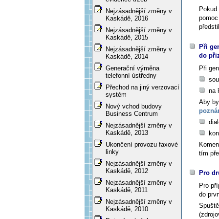
Pokud 
Nejzásadnější změny v
pomoc 
Kaskádě, 2016
předst
Nejzásadnější změny v
Kaskádě, 2015
Při ge
Nejzásadnější změny v
do př
Kaskádě, 2014
Při ge
Generační výměna
telefonní ústředny
sou
Přechod na jiný verzovací
na 
systém
Aby by
Nový vchod budovy
pozná
Business Centrum
dia
Nejzásadnější změny v
Kaskádě, 2013
kon
Koment
Ukončení provozu faxové
linky
tím př
Nejzásadnější změny v
Kaskádě, 2012
Pro dr
Nejzásadnější změny v
Pro pří
Kaskádě, 2011
do prvn
Nejzásadnější změny v
Spuště
Kaskádě, 2010
(zdrojo