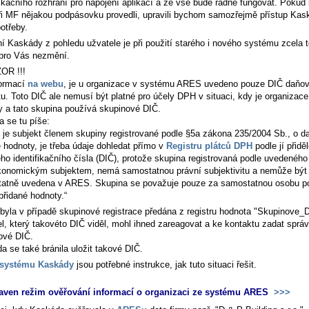
kačního rozhraní pro napojení aplikací a že vše bude řádně fungovat. Pokud
ři MF nějakou podpásovku provedli, upravili bychom samozřejmě přístup Kas
otřeby.
í Kaskády z pohledu užvatele je při použití starého i nového systému zcela 
 pro Vás nezmění.
ZOR !!!
formací
na webu
, je u organizace v systému ARES uvedeno pouze DIČ daňo
tu. Toto DIČ ale nemusí být platné pro účely DPH v situaci, kdy je organizac
y a tato skupina používá skupinové DIČ.
a se tu píše:
je subjekt členem skupiny registrované podle §5a zákona 235/2004 Sb., o da
é hodnoty, je třeba údaje dohledat přímo v
Registru plátců DPH
podle jí přidě
ho identifikačního čísla (DIČ), protože skupina registrovaná podle uvedeného
konomickým subjektem, nemá samostatnou právní subjektivitu a nemůže být 
atně uvedena v ARES. Skupina se považuje pouze za samostatnou osobu p
přidané hodnoty.
byla v případě skupinové registrace předána z registru hodnota "Skupinove_
el, který takovéto DIČ viděl, mohl ihned zareagovat a ke kontaktu zadat sprá
ové DIČ.
a se také bránila uložit takové DIČ.
psystému Kaskády
jsou potřebné instrukce, jak tuto situaci řešit.
aven režim ověřování informací o organizaci ze systému ARES
>>>