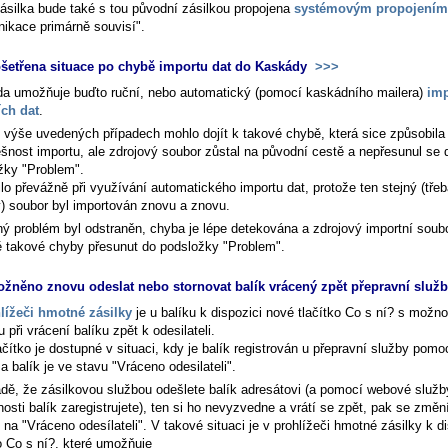
ásilka bude také s tou původní zásilkou propojena
systémovým propojením
ikace primárně souvisí".
šetřena situace po chybě importu dat do Kaskády
>>>
a umožňuje buďto ruční, nebo automatický (pomocí kaskádního mailera)
imp
ích dat
.
 výše uvedených případech mohlo dojít k takové chybě, která sice způsobila
šnost importu, ale zdrojový soubor zůstal na původní cestě a nepřesunul se 
žky "Problem".
lo převážně při využívání automatického importu dat, protože ten stejný (třeb
) soubor byl importován znovu a znovu.
ý problém byl odstraněn, chyba je lépe detekována a zdrojový importní soubo
ě takové chyby přesunut do podsložky "Problem".
žněno znovu odeslat nebo stornovat balík vrácený zpět přepravní slu
lížeči hmotné zásilky
je u balíku k dispozici nové tlačítko
Co s ní?
s možnos
 při vrácení balíku zpět k odesilateli.
ačítko je dostupné v situaci, kdy je balík registrován u přepravní služby pom
a balík je ve stavu "Vráceno odesilateli".
adě, že zásilkovou službou odešlete balík adresátovi (a pomocí webové služb
osti balík zaregistrujete), ten si ho nevyzvedne a vrátí se zpět, pak se změn
 na "Vráceno odesílateli". V takové situaci je v prohlížeči hmotné zásilky k d
ko
Co s ní?
, které umožňuje