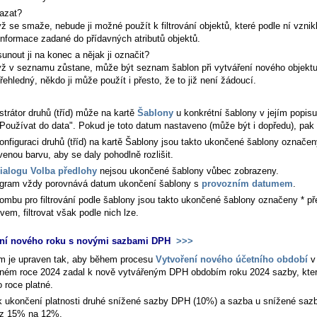
azat?
ž se smaže, nebude ji možné použít k filtrování objektů, které podle ní vznikl
informace zadané do přídavných atributů objektů.
unout ji na konec a nějak ji označit?
ž v seznamu zůstane, může být seznam šablon při vytváření nového objekt
řehledný, někdo ji může použít i přesto, že to již není žádoucí.
strátor druhů (tříd) může na kartě
Šablony
u konkrétní šablony v jejím popisu
"Používat do data". Pokud je toto datum nastaveno (může být i dopředu), pak
onfiguraci druhů (tříd) na kartě Šablony jsou takto ukončené šablony označe
venou barvu, aby se daly pohodlně rozlišit.
ialogu Volba předlohy
nejsou ukončené šablony vůbec zobrazeny.
gram vždy porovnává datum ukončení šablony s
provozním datumem
.
ombu pro filtrování podle šablony jsou takto ukončené šablony označeny * př
vem, filtrovat však podle nich lze.
ení nového roku s novými sazbami DPH
>>>
m je upraven tak, aby během procesu
Vytvoření nového účetního období
v
aném roce 2024 zadal k nově vytvářeným DPH obdobím roku 2024 sazby, kte
 roce platné.
k ukončení platnosti druhé snížené sazby DPH (10%) a sazba u snížené saz
z 15% na 12%.