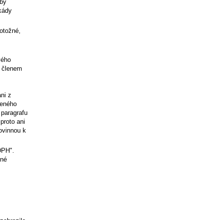
 by
kády
totožné,
vého
e členem
ni z
leného
 paragrafu
proto ani
ovinnou k
DPH".
vné