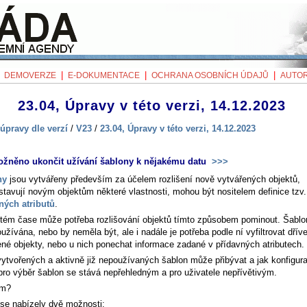
|
|
|
|
DEMOVERZE
E-DOKUMENTACE
OCHRANA OSOBNÍCH ÚDAJŮ
AUTOR
23.04, Úpravy v této verzi, 14.12.2023
úpravy dle verzí
/
V23
/
23.04, Úpravy v této verzi, 14.12.2023
žněno ukončit užívání šablony k nějakému datu
>>>
ny
jsou vytvářeny především za účelem rozlišení nově vytvářených objektů,
stavují novým objektům některé vlastnosti, mohou být nositelem definice tzv.
ných atributů
.
itém čase může potřeba rozlišování objektů tímto způsobem pominout. Šablon
užívána, nebo by neměla být, ale i nadále je potřeba podle ní vyfiltrovat dřív
ené objekty, nebo u nich ponechat informace zadané v přídavných atributech.
vytvořených a aktivně již nepoužívaných šablon může přibývat a jak konfigur
 pro výběr šablon se stává nepřehledným a pro uživatele nepřívětivým.
ím?
se nabízely dvě možnosti: