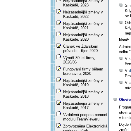
Nejzásadnější změny v
Kaskádě, 2023
Sm
Kdy
Nejzásadnější změny v
se 
Kaskádě, 2022
Ods
Nejzásadnější změny v
Kdy
Kaskádě, 2021
nep
Nejzásadnější změny v
Kaskádě, 2020
Nově:
Článek ve Ždárském
Admini
průvodci - říjen 2020
volbu 
Výročí 30 let firmy,
V k
2020/06
čer
Fungování firmy během
V
d
koronaviru, 2020
Pro
Nejzásadnější změny v
V c
Kaskádě, 2019
náz
Nejzásadnější změny v
Kaskádě, 2018
Otevř
Nejzásadnější změny v
Progra
Kaskádě, 2017
otevír
Vzdálená podpora pomocí
v tomto
modulu TeamVieweru
Dojde 
Zprovozněna Elektronická
změní 
evidence tržeb