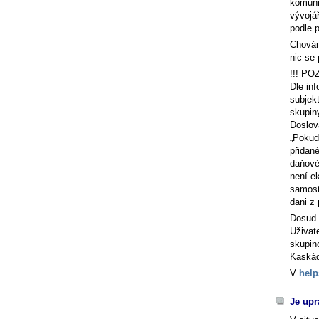
komuni
vývojá
podle p
Chován
nic se
!!! PO
Dle in
subjek
skupin
Doslov
Pokud 
přidan
daňové
není e
samost
dani z 
Dosud 
Uživat
skupin
Kaskád
V
hel
Je upr