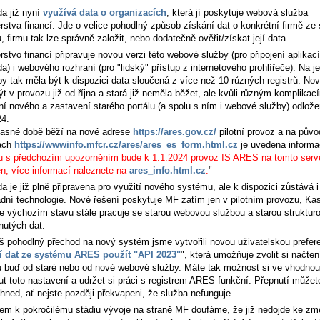
a již nyní
využívá data o organizacích
, která jí poskytuje webová služba
rstva financí. Jde o velice pohodlný způsob získání dat o konkrétní firmě ze 
u, firmu tak lze správně založit, nebo dodatečně ověřit/získat její data.
rstvo financí připravuje novou verzi této webové služby (pro připojení aplikací
) i webového rozhraní (pro "lidský" přístup z internetového prohlířeče). Na 
by tak měla být k dispozici data sloučená z více než 10 různých registrů. No
t v provozu již od října a stará již neměla běžet, ale kvůli různým komplikac
ní nového a zastavení starého portálu (a spolu s ním i webové služby) odlož
24.
asné době běží na nové adrese
https://ares.gov.cz/
pilotní provoz a na půvo
ách
https://wwwinfo.mfcr.cz/ares/ares_es_form.html.cz
je uvedena informa
u s předchozím upozorněním bude k 1.1.2024 provoz IS ARES na tomto serv
n, více informací naleznete na
ares_info.html.cz
.
"
 je již plně připravena pro využití nového systému, ale k dispozici zůstává i
dní technologie. Nové řešení poskytuje MF zatím jen v pilotním provozu, Ka
ve výchozím stavu stále pracuje se starou webovou službou a starou struktur
nutých dat.
š pohodlný přechod na nový systém jsme vytvořili novou uživatelskou prefere
í dat ze systému ARES použít "API 2023"
", která umožňuje zvolit si načten
ru buď od staré nebo od nové webové služby. Máte tak možnost si ve vhodnou 
ut toto nastavení a udržet si práci s registrem ARES funkční. Přepnutí můžet
ihned, ať nejste později překvapeni, že služba nefunguje.
em k pokročilému stádiu vývoje na straně MF doufáme, že již nedojde ke z