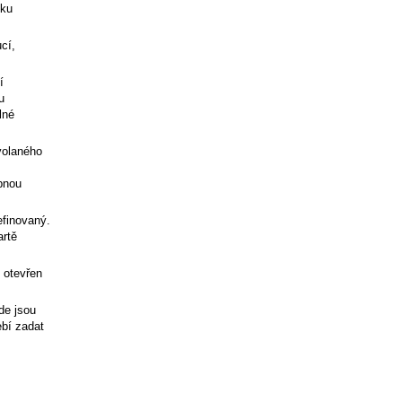
lku
cí,
í
u
lné
volaného
bnou
efinovaný.
artě
 otevřen
de jsou
ebí zadat