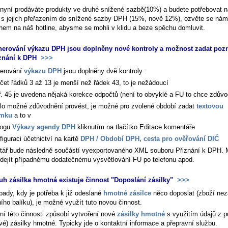
nyní prodáváte produkty ve druhé snížené sazbě(10%) a budete potřebovat n
s jejich přeřazením do snížené sazby DPH (15%, nově 12%), ozvěte se nám
ihem na náš hotline, abysme se mohli v klidu a beze spěchu domluvit.
nerování výkazu DPH jsou doplněny nové kontroly a možnost zadat po
iznání k DPH
>>>
nerování
výkazu DPH
jsou doplněny dvě kontroly :
čet řádků 3 až 13 je menší než řádek 43, to je nežádoucí
ř. 45 je uvedena nějaká korekce odpočtů (není to obvyklé a FU to chce zdůvo
lo možné zdůvodnění provést, je možné pro zvolené období zadat
textovou
mku
a to v
logu
Výkazy agendy DPH
kliknutím na tlačítko
Editace komentáře
figuraci účetnictví na kartě
DPH / Období DPH, cesta pro ověřování DIČ
ář bude následně součástí vyexportovaného XML souboru Přiznání k DPH. 
edejít případnému dodatečnému vysvětlování FU po telefonu apod.
uh zásilka hmotná existuje činnost "Doposlání zásilky"
>>>
pady, kdy je potřeba k již odeslané
hmotné zásilce
něco doposlat (zboží nez
ího balíku), je možné využít tuto novou činnost.
ní této činnosti způsobí vytvoření nové
zásilky hmotné
s využitím údajů z p
vé) zásilky hmotné. Typicky jde o kontaktní informace a přepravní službu.