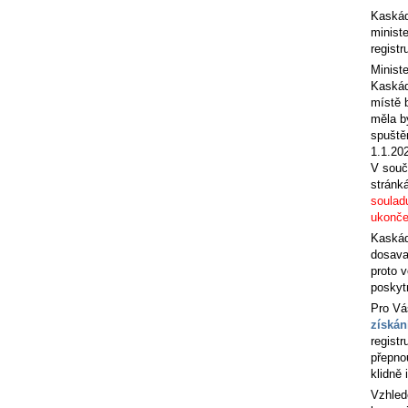
Kaskád
ministe
registr
Ministe
Kaskáda
místě 
měla bý
spuště
1.1.20
V souč
stránk
soulad
ukonče
Kaskáda
dosava
proto 
poskyt
Pro Vá
získán
regist
přepno
klidně 
Vzhled