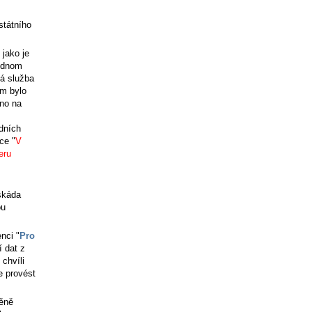
státního
 jako je
jednom
vá služba
ím bylo
eno na
dních
ce "
V
eru
skáda
ou
nci "
Pro
í dat z
chvíli
e provést
měně