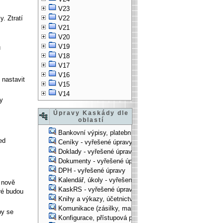
V23
y. Ztratí
V22
V21
V20
V19
u
V18
V17
V16
 nastavit
V15
V14
ny
Úpravy Kaskády dle
oblastí
Bankovní výpisy, platební příkazy - vyřešené úpravy
ed
Ceníky - vyřešené úpravy
Doklady - vyřešené úpravy
Dokumenty - vyřešené úpravy
DPH - vyřešené úpravy
Kalendář, úkoly - vyřešené úpravy
 nově
KaskRS - vyřešené úpravy
ré budou
Knihy a výkazy, účetnictví - vyřešené úpravy
Komunikace (zásilky, mail-systém, ...) - vyřešené úpravy
by se
Konfigurace, přístupová práva, ... - vyřešené úpravy