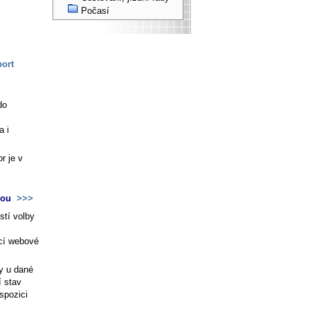
Počasí
ort
do
a i
r je v
žbou
>>>
tí volby
ocí webové
y u dané
í stav
ispozici