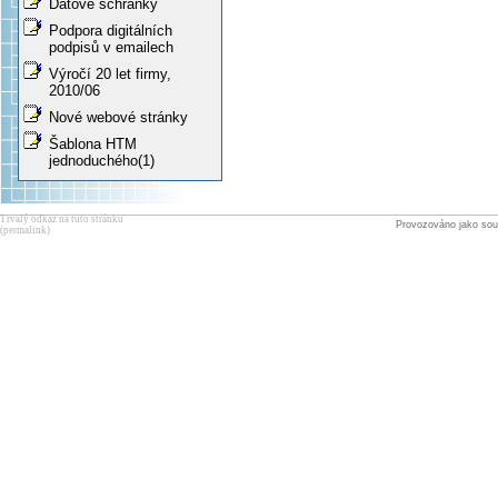
Datové schránky
Podpora digitálních
podpisů v emailech
Výročí 20 let firmy,
2010/06
Nové webové stránky
Šablona HTM
jednoduchého(1)
Trvalý odkaz na tuto stránku
Provozováno jako sou
(permalink)