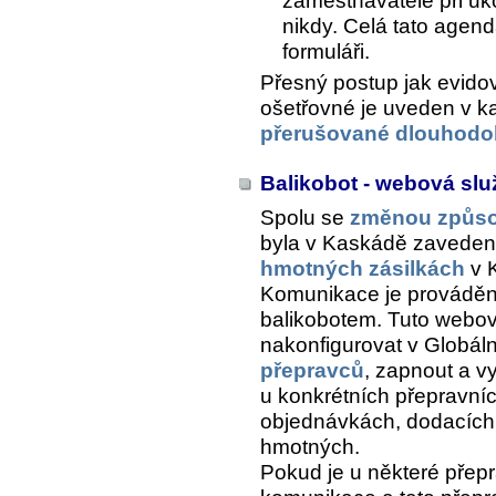
zaměstnavatele při uk
nikdy. Celá tato agen
formuláři.
Přesný postup jak evid
ošetřovné je uveden v k
přerušované dlouhodo
Balikobot - webová slu
Spolu se
změnou způso
byla v Kaskádě zaveden
hmotných zásilkách
v K
Komunikace je provádě
balikobotem. Tuto webo
nakonfigurovat v Globáln
přepravců
, zapnout a v
u konkrétních přepravníc
objednávkách, dodacích l
hmotných.
Pokud je u některé přepr