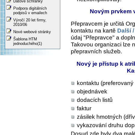
Datové schránky
Podpora digitálních
Novým prvkem v
podpisů v emailech
Výročí 20 let firmy,
Přepravcem je určitá Orga
2010/06
kontaktu na kartě
Další 
Nové webové stránky
údaj "Přepravce" a dopln
Šablona HTM
Takovou organizaci lze n
jednoduchého(1)
přepravních služeb.
Nový je přístup k at
Ka
kontaktu (preferovaný
objednávek
dodacích listů
faktur
zásilek hmotných (dří
vykazování druhu do
Dosud zde byly dva malé 