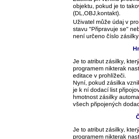
objektu, pokud je to tak
(DL,OBJ,kontakt).
Uživatel může údaj v proh
stavu "Připravuje se" ne
není určeno číslo zásilk
Hm
Je to atribut zásilky, kte
programem nikterak nasta
editace v prohlížeči.
Nyní, pokud zásilka vzni
je k ní dodací list připo
hmotnost zásilky automat
všech připojených dodací
Č
Je to atribut zásilky, kte
programem nikterak nasta