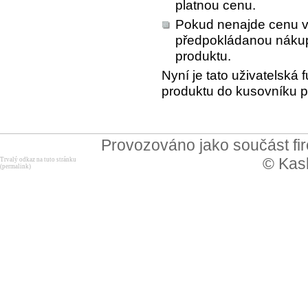
platnou cenu.
Pokud nenajde cenu v
předpokládanou nákupn
produktu.
Nyní je tato uživatelská 
produktu do kusovníku p
Provozováno jako součást f
© Kask
Trvalý odkaz na tuto stránku
(permalink)