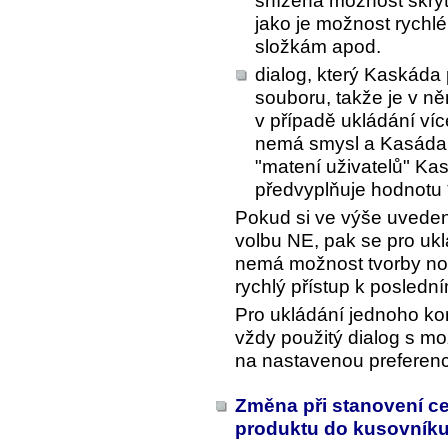
snížena možnost skrytí
jako je možnost rychl
složkám apod.
dialog, který Kaskáda 
souboru, takže je v ně
v případě ukládání víc
nemá smysl a Kasáda 
"matení uživatelů" Ka
předvyplňuje hodnotu 
Pokud si ve výše uvedené
volbu NE, pak se pro ukl
nemá možnost tvorby no
rychlý přístup k posled
Pro ukládání jednoho k
vždy použitý dialog s mo
na nastavenou preferenc
Změna při stanovení ce
produktu do kusovník