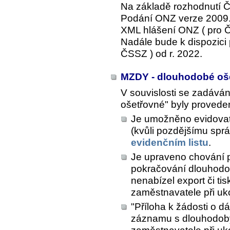
Na základě rozhodnutí Č
Podání ONZ verze 2009.
XML hlášení ONZ ( pro 
Nadále bude k dispozici
ČSSZ ) od r. 2022.
MZDY - dlouhodobé oš
V souvislosti se zadává
ošetřovné" byly proveden
Je umožněno evidovat
(kvůli pozdějšímu sp
evidenčním listu
.
Je upraveno chování p
pokračování dlouhodo
nenabízel export či tis
zaměstnavatele při uk
"Příloha k žádosti o d
záznamu s dlouhodob