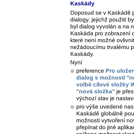
Kaskády
Doposud se v Kaskádě p
dialogy, jejichž použití b
byl dialog vyvolán a na 
Kaskáda pro zobrazení d
které není možné ovlivni
nežádoucímu trvalému př
Kaskády.
Nyní
preference
Pro uložen
dialog s možností "n
volbě cílové složky 
"nová složka"
je přes
výchozí stav je nast
pro výše uvedené nast
Kaskádě globálně použ
možností vytvoření no
přepínat do jiné aplika