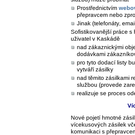
Prostřednictvím
webov
přepravcem nebo zpro
Jinak (telefonáty, emaily
Sofistikovanější práce s
uživatel v Kaskádě
nad zákaznickými obje
dodávkami zákazníko
pro tyto dodací listy 
vytváří zásilky
nad těmito zásilkami r
službou (provede zare
realizuje se proces ode
Ví
Nové pojetí hmotné zási
vícekusových zásilek vče
komunikaci s přepravce