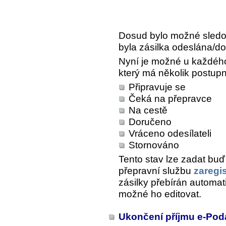
Dosud bylo možné sledov
byla zásilka odeslána/d
Nyní je možné u každého
který má několik postup
Připravuje se
Čeká na přepravce
Na cestě
Doručeno
Vráceno odesílateli
Stornováno
Tento stav lze zadat buď
přepravní službu
zaregi
zásilky přebírán automa
možné ho editovat.
Ukončení příjmu e-Po