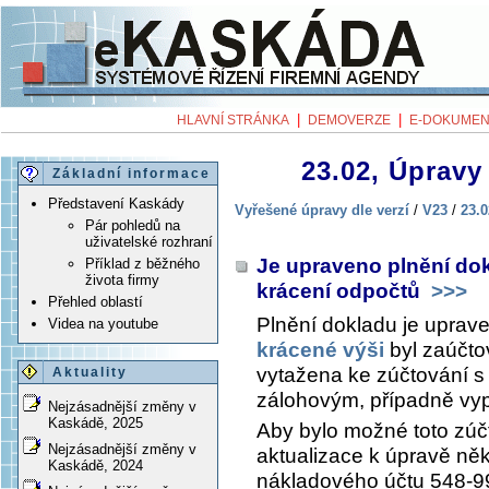
|
|
HLAVNÍ STRÁNKA
DEMOVERZE
E-DOKUMEN
23.02, Úpravy 
Základní informace
Představení Kaskády
Vyřešené úpravy dle verzí
/
V23
/
23.0
Pár pohledů na
uživatelské rozhraní
Je upraveno plnění do
Příklad z běžného
života firmy
krácení odpočtů
>>>
Přehled oblastí
Plnění dokladu je uprave
Videa na youtube
krácené výši
byl zaúčto
vytažena ke zúčtování 
Aktuality
zálohovým, případně vy
Nejzásadnější změny v
Kaskádě, 2025
Aby bylo možné toto zúč
Nejzásadnější změny v
aktualizace k úpravě ně
Kaskádě, 2024
nákladového účtu 548-9