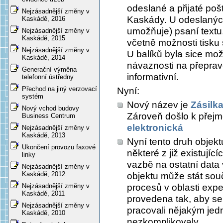
odeslané a přijaté poš
Nejzásadnější změny v
Kaskády. U odeslanýc
Kaskádě, 2016
umožňuje) psaní textu,
Nejzásadnější změny v
Kaskádě, 2015
včetně možnosti tisku 
Nejzásadnější změny v
U balíků byla sice možn
Kaskádě, 2014
návaznosti na přeprav
Generační výměna
informativní.
telefonní ústředny
Přechod na jiný verzovací
Nyní:
systém
Nový název je
Zásilk
Nový vchod budovy
Zároveň došlo k přejm
Business Centrum
elektronická
Nejzásadnější změny v
Kaskádě, 2013
Nyní tento druh objekt
Ukončení provozu faxové
některé z již existují
linky
vazbě na ostatní data
Nejzásadnější změny v
Kaskádě, 2012
objektu může stát souč
procesů v oblasti expe
Nejzásadnější změny v
Kaskádě, 2011
provedena tak, aby se
Nejzásadnější změny v
pracovali nějakým je
Kaskádě, 2010
nezkomplikovaly.