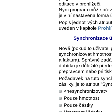
editace v prohlížeči.
Nyní program může převzí
je v ní nastavena forma 
Popis jednotlivých atribu
uveden v kapitole
Prohl
Synchronizace ú
Nově (pokud to uživatel
synchronizovat hmotnost
a faktura). Správné zadá
dobírku je důležité před
přepravcem nebo při tisk
Požadavek na tuto synchr
zásilky, je to atribut "S
<nesynchronizovat>
Pouze hmotnost
Pouze částky