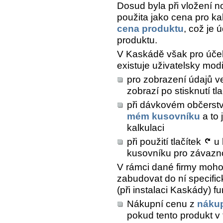
Dosud byla při vložení 
použita jako cena pro ka
cena produktu
, což je 
produktu.
V Kaskádě však pro účel
existuje uživatelsky mod
pro zobrazení údajů v
zobrazí po stisknutí tl
při dávkovém občerstv
mém kusovníku
a to 
kalkulaci
při použití tlačítek
u 
kusovníku pro závazno
V rámci dané firmy mohou
zabudovat do ní specific
(při instalaci Kaskády) f
Nákupní cenu z
nákup
pokud tento produkt v