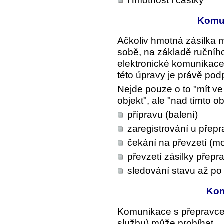
Hmotnost i částky
Komun
Ačkoliv hmotná zásilka 
sobě, na základě ručního
elektronické komunikac
této úpravy je právě po
Nejde pouze o to "mít v
objekt", ale "nad tímto o
přípravu (balení)
zaregistrování u přepr
čekání na převzetí (m
převzetí zásilky přep
sledování stavu až po
Kom
Komunikace s přepravcem 
službu) může probíhat