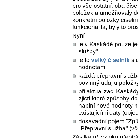
pro vše ostatní, oba čís
položek a umožňovaly do
konkrétní položky čísel
funkcionalita, byly to pr
Nyní
je v Kaskádě pouze je
služby"
je to
velký číselník
s u
hodnotami
každá přepravní služb
povinný údaj u položky
při aktualizaci Kaská
zjistí které způsoby d
naplní nové hodnoty n
existujícími daty (obje
dosavadní pojem "Způ
"Přepravní služba" (vč
Zásilka při vzniku přebír