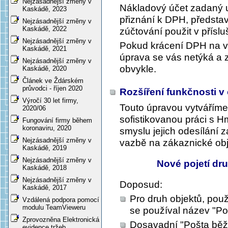
Nejzásadnější změny v
Nákladový účet zadaný u
Kaskádě, 2023
přiznání k DPH, představ
Nejzásadnější změny v
Kaskádě, 2022
zúčtování použit v přísl
Nejzásadnější změny v
Pokud krácení DPH na vs
Kaskádě, 2021
úprava se vás netýká a
Nejzásadnější změny v
obvykle.
Kaskádě, 2020
Článek ve Ždárském
průvodci - říjen 2020
Rozšíření funkčnosti v
Výročí 30 let firmy,
Touto úpravou vytvářím
2020/06
sofistikovanou práci s 
Fungování firmy během
koronaviru, 2020
smyslu jejich odesílání
Nejzásadnější změny v
vazbě na zákaznické obj
Kaskádě, 2019
Nejzásadnější změny v
Nové pojetí dr
Kaskádě, 2018
Nejzásadnější změny v
Doposud:
Kaskádě, 2017
Pro druh objektů, použ
Vzdálená podpora pomocí
modulu TeamVieweru
se používal název "Po
Zprovozněna Elektronická
Dosavadní "Pošta běžn
evidence tržeb