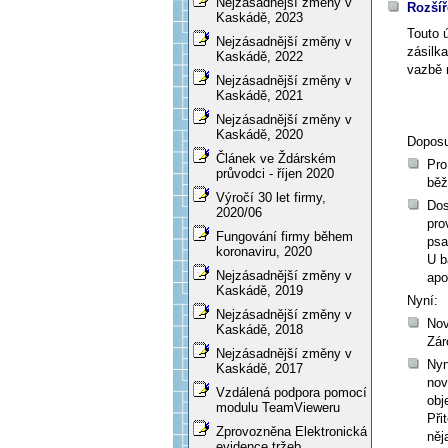
Nejzásadnější změny v
Rozšíř
Kaskádě, 2023
Touto 
Nejzásadnější změny v
zásilk
Kaskádě, 2022
vazbě 
Nejzásadnější změny v
Kaskádě, 2021
Nejzásadnější změny v
Kaskádě, 2020
Dopos
Článek ve Ždárském
Pro
průvodci - říjen 2020
běž
Výročí 30 let firmy,
Dos
2020/06
pro
Fungování firmy během
psa
koronaviru, 2020
U b
Nejzásadnější změny v
apo
Kaskádě, 2019
Nyní:
Nejzásadnější změny v
Nov
Kaskádě, 2018
Zár
Nejzásadnější změny v
Nyn
Kaskádě, 2017
nov
Vzdálená podpora pomocí
obj
modulu TeamVieweru
Při
Zprovozněna Elektronická
něj
evidence tržeb