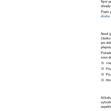
Nyní p
úhrady
Popis j
druhu 
Nově (
částku
pro dob
přeprav
Požadav
souv.d
<ne
Pou
Pou
Hmo
Ačkoli
vytvoř
aspekt