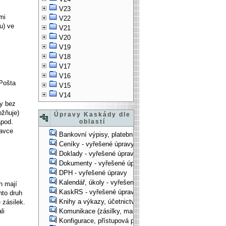
V23
mi
V22
u) ve
V21
V20
V19
V18
V17
V16
"Pošta
V15
V14
ty bez
ožňuje)
Úpravy Kaskády dle
apod.
oblastí
ravce
Bankovní výpisy, platební příkazy - vyřešené úpravy
Ceníky - vyřešené úpravy
Doklady - vyřešené úpravy
Dokumenty - vyřešené úpravy
DPH - vyřešené úpravy
Kalendář, úkoly - vyřešené úpravy
h mají
KaskRS - vyřešené úpravy
nto druh
Knihy a výkazy, účetnictví - vyřešené úpravy
 zásilek.
li
Komunikace (zásilky, mail-systém, ...) - vyřešené úpravy
Konfigurace, přístupová práva, ... - vyřešené úpravy