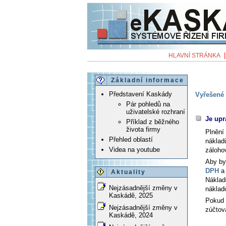
HLAVNÍ STRÁNKA
Základní informace
Představení Kaskády
Vyřešené 
Pár pohledů na
uživatelské rozhraní
Je upr
Příklad z běžného
života firmy
Plnění
Přehled oblastí
náklad
Videa na youtube
záloho
Aby by
DPH
a 
Aktuality
Náklad
Nejzásadnější změny v
náklado
Kaskádě, 2025
Pokud 
Nejzásadnější změny v
zúčtov
Kaskádě, 2024