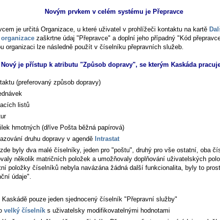
Novým prvkem v celém systému je Přepravce
cem je určitá Organizace, u které uživatel v prohlížeči kontaktu na kartě
Dal
 organizace
zaškrtne údaj "Přepravce" a doplní jeho případný "Kód přepravce
u organizaci lze následně použít v číselníku přepravních služeb.
Nový je přístup k atributu "Způsob dopravy", se kterým Kaskáda pracuj
taktu (preferovaný způsob dopravy)
ednávek
acích listů
tur
ilek hmotných (dříve Pošta běžná papírová)
azování druhu dopravy v agendě
Intrastat
de byly dva malé číselníky, jeden pro "poštu", druhý pro vše ostatní, oba čí
valy několik matričních položek a umožňovaly doplňování uživatelských pol
ní položky číselníků nebyla navázána žádná další funkcionalita, byly to pros
ční údaje".
v Kaskádě pouze jeden sjednocený číselník "Přepravní služby"
to
velký číselník
s uživatelsky modifikovatelnými hodnotami