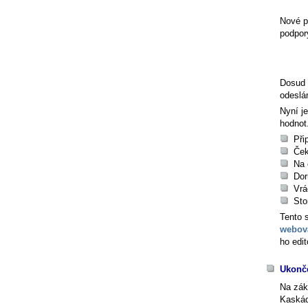
Nové p
podpor
Dosud 
odeslá
Nyní j
hodnot
Při
Ček
Na 
Dor
Vrá
Sto
Tento 
webov
ho edit
Ukonč
Na zák
Kaskád