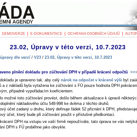
|
|
|
|
DEMOVERZE
E-DOKUMENTACE
OCHRANA OSOBNÍCH ÚDAJŮ
AUTOR
23.02, Úpravy v této verzi, 10.7.2023
úpravy dle verzí
/
V23
/
23.02, Úpravy v této verzi, 10.7.2023
aveno plnění dokladu pro zúčtování DPH v případě krácení odpočtů
>>
 dokladu je upraveno tak, aby celý
nárok na odpočet v krácené výši
byl zaú
ů a z nákladů byla vytažena ke zúčtování s FÚ pouze hodnota DPH pokráce
vým, případně vypořádacím koeficientem.
lo možné toto zúčtování provést, došlo během aktualizace k úpravě některý
doplnění nákladového účtu 548-998 ke dvěma z těchto druhů.
ový účet zadaný u druhu, který definuje řádek 52 přiznání k DPH, představuj
vý účet, který bude při zúčtování použit v příslušné předkontaci.
krácení DPH na vstupu ve vaší firmě nepoužíváte, tato úprava se vás netýká
ání DPH s FÚ proběhne jako obvykle.