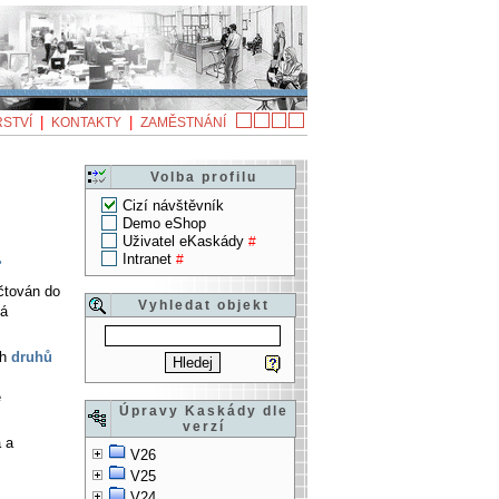
|
|
STVÍ
KONTAKTY
ZAMĚSTNÁNÍ
Volba profilu
Cizí návštěvník
Demo eShop
Uživatel eKaskády
#
Intranet
#
>
čtován do
Vyhledat objekt
ná
ch
druhů
e
Úpravy Kaskády dle
verzí
 a
V26
V25
V24