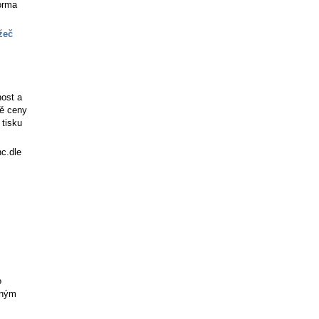
forma
žeč
nost a
ně ceny
 tisku
nc.dle
o
tným