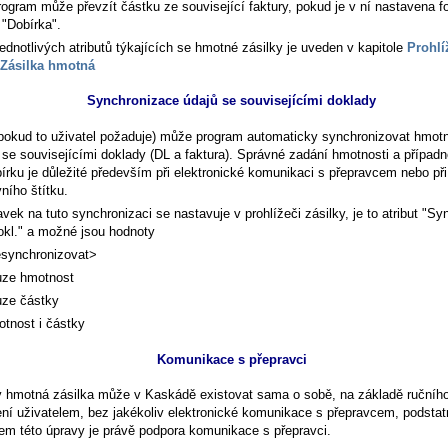
rogram může převzít částku ze související faktury, pokud je v ní nastavena 
 "Dobírka".
ednotlivých atributů týkajících se hmotné zásilky je uveden v kapitole
Prohlí
Zásilka hmotná
Synchronizace údajů se souvisejícími doklady
pokud to uživatel požaduje) může program automaticky synchronizovat hmot
 se souvisejícími doklady (DL a faktura). Správné zadání hmotnosti a případ
írku je důležité především při elektronické komunikaci s přepravcem nebo při
ního štítku.
ek na tuto synchronizaci se nastavuje v prohlížeči zásilky, je to atribut "Sy
okl." a možné jsou hodnoty
synchronizovat>
ze hmotnost
ze částky
tnost i částky
Komunikace s přepravci
v hmotná zásilka může v Kaskádě existovat sama o sobě, na základě ručníh
ení uživatelem, bez jakékoliv elektronické komunikace s přepravcem, podsta
em této úpravy je právě podpora komunikace s přepravci.