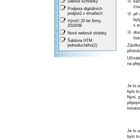
kaž
Datové schránky
čís
Podpora digitálních
podpisů v emailech
při
byl
Výročí 20 let firmy,
s e
2010/06
dos
Nové webové stránky
tis
Šablona HTM
Zásilka
jednoduchého(1)
příslu
Uživat
na přep
Je to a
bylo to
Nyní, p
připoj
hmotno
Je to a
bylo to