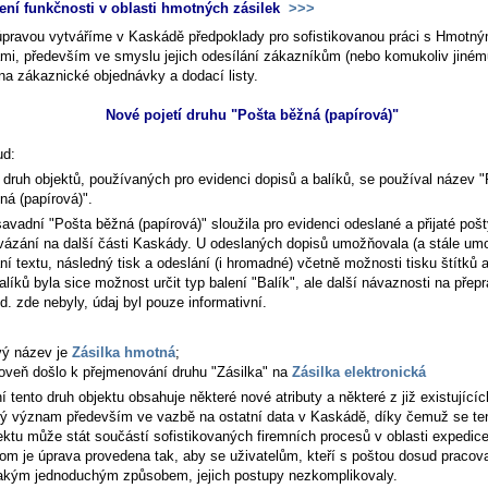
ení funkčnosti v oblasti hmotných zásilek
>>>
úpravou vytváříme v Kaskádě předpoklady pro sofistikovanou práci s Hmotný
ami, především ve smyslu jejich odesílání zákazníkům (nebo komukoliv jiném
na zákaznické objednávky a dodací listy.
Nové pojetí druhu "Pošta běžná (papírová)"
ud:
 druh objektů, používaných pro evidenci dopisů a balíků, se používal název 
ná (papírová)".
avadní "Pošta běžná (papírová)" sloužila pro evidenci odeslané a přijaté poš
vázání na další části Kaskády. U odeslaných dopisů umožňovala (a stále um
ní textu, následný tisk a odeslání (i hromadné) včetně možnosti tisku štítků 
alíků byla sice možnost určit typ balení "Balík", ale další návaznosti na přep
d. zde nebyly, údaj byl pouze informativní.
ý název je
Zásilka hmotná
;
oveň došlo k přejmenování druhu "Zásilka" na
Zásilka elektronická
í tento druh objektu obsahuje některé nové atributy a některé z již existujícíc
ý význam především ve vazbě na ostatní data v Kaskádě, díky čemuž se te
ektu může stát součástí sofistikovaných firemních procesů v oblasti expedice
tom je úprava provedena tak, aby se uživatelům, kteří s poštou dosud pracova
akým jednoduchým způsobem, jejich postupy nezkomplikovaly.