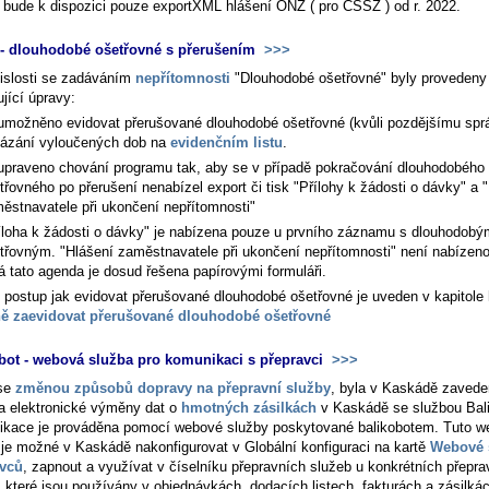
 bude k dispozici pouze exportXML hlášení ONZ ( pro ČSSZ ) od r. 2022.
- dlouhodobé ošetřovné s přerušením
>>>
islosti se zadáváním
nepřítomnosti
"Dlouhodobé ošetřovné" byly provedeny
jící úpravy:
umožněno evidovat přerušované dlouhodobé ošetřovné (kvůli pozdějšímu sp
ázání vyloučených dob na
evidenčním listu
.
upraveno chování programu tak, aby se v případě pokračování dlouhodobého
třovného po přerušení nenabízel export či tisk "Přílohy k žádosti o dávky" a 
ěstnavatele při ukončení nepřítomnosti"
íloha k žádosti o dávky" je nabízena pouze u prvního záznamu s dlouhodobý
třovným. "Hlášení zaměstnavatele při ukončení nepřítomnosti" není nabízeno
á tato agenda je dosud řešena papírovými formuláři.
 postup jak evidovat přerušované dlouhodobé ošetřovné je uveden v kapitole
ě zaevidovat přerušované dlouhodobé ošetřovné
bot - webová služba pro komunikaci s přepravci
>>>
 se
změnou způsobů dopravy na přepravní služby
, byla v Kaskádě zaved
a elektronické výměny dat o
hmotných zásilkách
v Kaskádě se službou Bali
kace je prováděna pomocí webové služby poskytované balikobotem. Tuto 
 je možné v Kaskádě nakonfigurovat v Globální konfiguraci na kartě
Webové 
avců
, zapnout a využívat v číselníku přepravních služeb u konkrétních přepra
, které jsou používány v objednávkách, dodacích listech, fakturách a zásilká