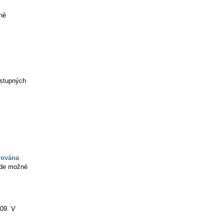
ně
ostupných
rována
bude možné
09. V