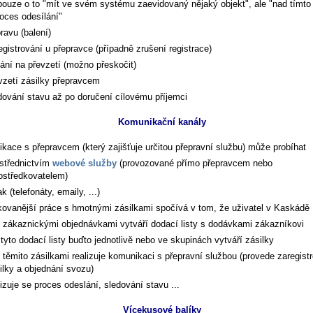
pouze o to "mít ve svém systému zaevidovaný nějaký objekt", ale "nad tímto
roces odesílání"
pravu (balení)
egistrování u přepravce (případně zrušení registrace)
ání na převzetí (možno přeskočit)
vzetí zásilky přepravcem
dování stavu až po doručení cílovému příjemci
Komunikační kanály
kace s přepravcem (který zajišťuje určitou přepravní službu) může probíhat
střednictvím
webové služby
(provozované přímo přepravcem nebo
ostředkovatelem)
ak (telefonáty, emaily, ...)
ikovanější práce s hmotnými zásilkami spočívá v tom, že uživatel v Kaskádě
 zákaznickými objednávkami vytváří dodací listy s dodávkami zákazníkovi
 tyto dodací listy buďto jednotlivě nebo ve skupinách vytváří zásilky
 těmito zásilkami realizuje komunikaci s přepravní službou (provede zaregist
ilky a objednání svozu)
lizuje se proces odeslání, sledování stavu ...
Vícekusové balíky