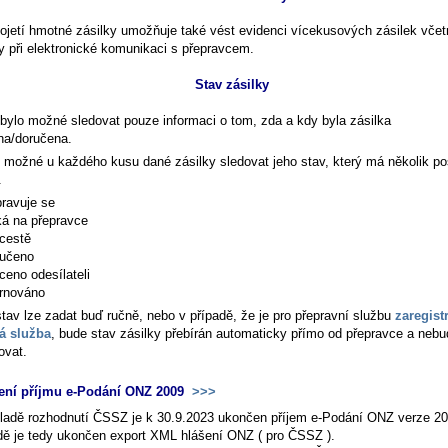
ojetí hmotné zásilky umožňuje také vést evidenci vícekusových zásilek včet
y při elektronické komunikaci s přepravcem.
Stav zásilky
bylo možné sledovat pouze informaci o tom, zda a kdy byla zásilka
na/doručena.
e možné u každého kusu dané zásilky sledovat jeho stav, který má několik p
.
pravuje se
á na přepravce
cestě
učeno
ceno odesílateli
rnováno
stav lze zadat buď ručně, nebo v případě, že je pro přepravní službu
zaregist
á služba
, bude stav zásilky přebírán automaticky přímo od přepravce a ne
ovat.
ení příjmu e-Podání ONZ 2009
>>>
ladě rozhodnutí ČSSZ je k 30.9.2023 ukončen příjem e-Podání ONZ verze 20
ě je tedy ukončen export XML hlášení ONZ ( pro ČSSZ ).