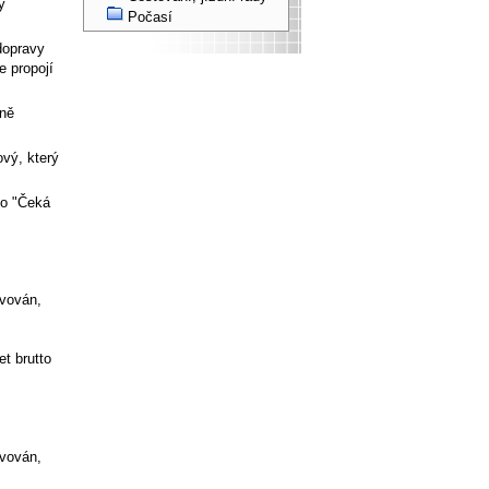
y
Počasí
dopravy
e propojí
tně
ový, který
bo "Čeká
avován,
t brutto
avován,