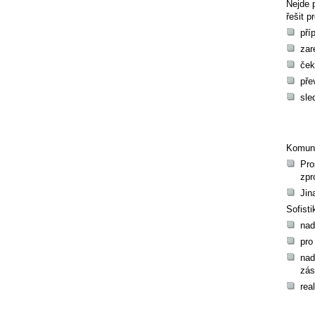
Nejde 
řešit p
pří
zar
ček
pře
sle
Komuni
Pro
zpr
Jin
Sofist
nad
pro
nad
zás
rea