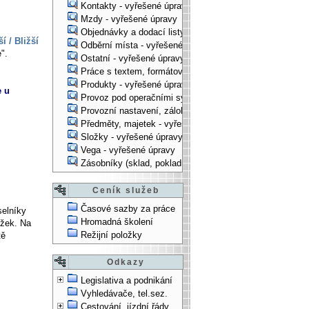
Kontakty - vyřešené úpravy
Mzdy - vyřešené úpravy
Objednávky a dodací listy - vyřešené úpravy
ší / Bližší
Odběrní místa - vyřešené úpravy
".
Ostatní - vyřešené úpravy
Práce s textem, formátování, ... - vyřešené úpravy
Produkty - vyřešené úpravy
e u
Provoz pod operačními systémy, technologické věci - vy
Provozní nastavení, zálohování, instalace, ... - vyřešen
Předměty, majetek - vyřešené úpravy
Složky - vyřešené úpravy
Vega - vyřešené úpravy
Zásobníky (sklad, pokladna, bank. účet) - vyřešené úpra
Ceník služeb
Časové sazby za práce
selníky
Hromadná školení
ožek. Na
Režijní položky
tě
Odkazy
Legislativa a podnikání
Vyhledávače, tel.sez.
Cestování, jízdní řády