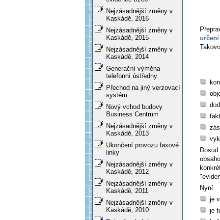
Nejzásadnější změny v
Kaskádě, 2016
Přeprav
Nejzásadnější změny v
Kaskádě, 2015
určení
Takovo
Nejzásadnější změny v
Kaskádě, 2014
Generační výměna
telefonní ústředny
kon
Přechod na jiný verzovací
obj
systém
dod
Nový vchod budovy
Business Centrum
fak
Nejzásadnější změny v
zás
Kaskádě, 2013
vyk
Ukončení provozu faxové
Dosud z
linky
obsaho
Nejzásadnější změny v
konkrét
Kaskádě, 2012
"eviden
Nejzásadnější změny v
Nyní
Kaskádě, 2011
je 
Nejzásadnější změny v
Kaskádě, 2010
je 