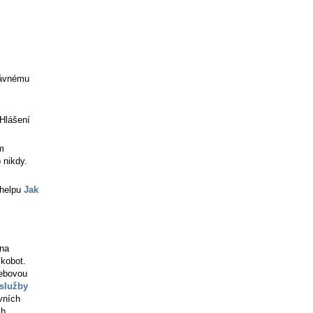
rávnému
"Hlášení
m
 nikdy.
 helpu
Jak
ena
kobot.
webovou
služby
vních
ch