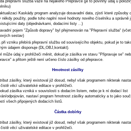
dá přepravní služba váže na nějakého Přepravce (je to povinný údaj u položk
elníku)
 aktualizaci Kaskády program analyzuje dosavadní data, zjistí které způsoby 
y někdy použity, podle toho naplní nové hodnoty nového číselníku a správně j
xistujícími daty (objednávkami, dodacími listy ...)
avadní pojem "Způsob dopravy" byl přejmenován na "Přepravní služba" (vče
kových sestav)
 při vzniku přebírá přepravní službu od souvisejícího objektu, pokud je to tak
šným údajem disponuje (DL,OBJ,kontakt).
el může údaj v prohlížeči měnit, dokud je zásilka ve stavu "Připravuje se" ne
ravce" a přitom ještě není určeno číslo zásilky od přepravce.
Hmotnost zásilky
tribut zásilky, který existoval již dosud, nebyl však programem nikterak nast
 čistě věcí uživatelské editace v prohlížeči.
okud zásilka vzniká v souvislosti s dodacím listem, nebo je k ní dodací list
ován/odpojován, nastaví program hmotnost zásilky automaticky a to jako souče
stí všech připojených dodacích listů.
Částka dobírky
tribut zásilky, který existoval již dosud, nebyl však programem nikterak nast
 čistě věcí uživatelské editace v prohlížeči.