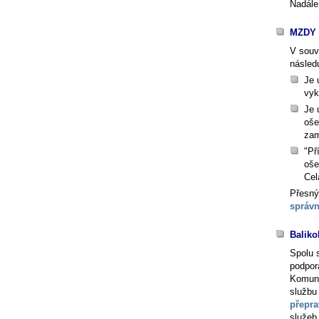
Nadále
MZDY 
V souv
následu
Je 
vyk
Je 
oše
zam
"Př
oše
Cel
Přesný
správn
Baliko
Spolu
podpor
Komuni
službu
přepr
služeb