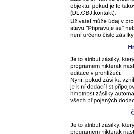
objektu, pokud je to tak
(DL,OBJ,kontakt).
Uživatel může údaj v proh
stavu "Připravuje se" ne
není určeno číslo zásilk
Hm
Je to atribut zásilky, kte
programem nikterak nasta
editace v prohlížeči.
Nyní, pokud zásilka vzni
je k ní dodací list připo
hmotnost zásilky automat
všech připojených dodací
Č
Je to atribut zásilky, kte
programem nikterak nasta