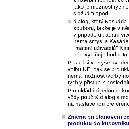
snížena možnost skrytí
jako je možnost rychl
složkám apod.
dialog, který Kaskáda 
souboru, takže je v ně
v případě ukládání víc
nemá smysl a Kasáda 
"matení uživatelů" Ka
předvyplňuje hodnotu 
Pokud si ve výše uvedené
volbu NE, pak se pro ukl
nemá možnost tvorby no
rychlý přístup k posled
Pro ukládání jednoho k
vždy použitý dialog s mo
na nastavenou preferenc
Změna při stanovení ce
produktu do kusovník