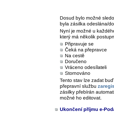
Dosud bylo možné sledov
byla zásilka odeslána/d
Nyní je možné u každého
který má několik postup
Připravuje se
Čeká na přepravce
Na cestě
Doručeno
Vráceno odesílateli
Stornováno
Tento stav lze zadat buď
přepravní službu
zaregi
zásilky přebírán automa
možné ho editovat.
Ukončení příjmu e-Po