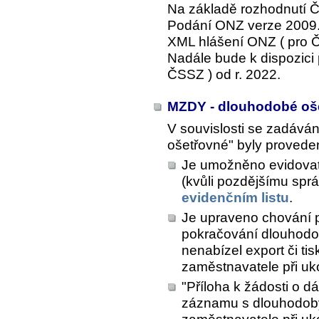
Na základě rozhodnutí Č
Podání ONZ verze 2009.
XML hlášení ONZ ( pro 
Nadále bude k dispozici
ČSSZ ) od r. 2022.
MZDY - dlouhodobé oš
V souvislosti se zadává
ošetřovné" byly proveden
Je umožněno evidovat
(kvůli pozdějšímu sp
evidenčním listu
.
Je upraveno chování p
pokračování dlouhodo
nenabízel export či tis
zaměstnavatele při uk
"Příloha k žádosti o d
záznamu s dlouhodob