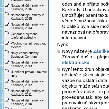
odeslané a přijaté poš
Nejzásadnější změny v
Kaskády. U odeslanýc
Kaskádě, 2016
umožňuje) psaní textu,
Nejzásadnější změny v
Kaskádě, 2015
včetně možnosti tisku 
Nejzásadnější změny v
U balíků byla sice možn
Kaskádě, 2014
návaznosti na přeprav
Generační výměna
informativní.
telefonní ústředny
Přechod na jiný verzovací
Nyní:
systém
Nový název je
Zásilk
Nový vchod budovy
Zároveň došlo k přejm
Business Centrum
elektronická
Nejzásadnější změny v
Kaskádě, 2013
Nyní tento druh objekt
Ukončení provozu faxové
některé z již existují
linky
vazbě na ostatní data
Nejzásadnější změny v
Kaskádě, 2012
objektu může stát souč
procesů v oblasti expe
Nejzásadnější změny v
Kaskádě, 2011
provedena tak, aby se
Nejzásadnější změny v
pracovali nějakým je
Kaskádě, 2010
nezkomplikovaly.