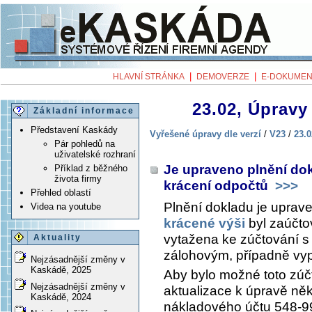
|
|
HLAVNÍ STRÁNKA
DEMOVERZE
E-DOKUMEN
23.02, Úpravy 
Základní informace
Představení Kaskády
Vyřešené úpravy dle verzí
/
V23
/
23.0
Pár pohledů na
uživatelské rozhraní
Je upraveno plnění do
Příklad z běžného
života firmy
krácení odpočtů
>>>
Přehled oblastí
Plnění dokladu je uprave
Videa na youtube
krácené výši
byl zaúčto
vytažena ke zúčtování 
Aktuality
zálohovým, případně vy
Nejzásadnější změny v
Kaskádě, 2025
Aby bylo možné toto zúč
Nejzásadnější změny v
aktualizace k úpravě ně
Kaskádě, 2024
nákladového účtu 548-9