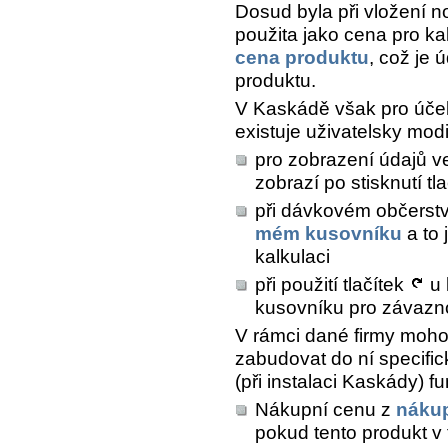
Dosud byla při vložení 
použita jako cena pro ka
cena produktu
, což je 
produktu.
V Kaskádě však pro účel
existuje uživatelsky mod
pro zobrazení údajů v
zobrazí po stisknutí tl
při dávkovém občerstv
mém kusovníku
a to 
kalkulaci
při použití tlačítek
u 
kusovníku pro závazno
V rámci dané firmy mohou
zabudovat do ní specific
(při instalaci Kaskády) f
Nákupní cenu z
nákup
pokud tento produkt v