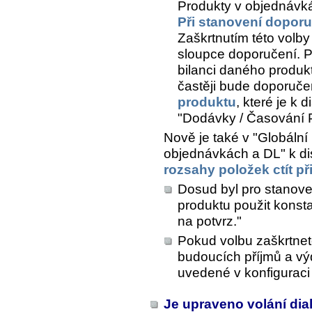
Produkty v objednávká
Při stanovení doporuč
Zaškrtnutím této vol
sloupce doporučení. 
bilanci daného produ
častěji bude doporuče
produktu
, které je k 
"Dodávky / Časování 
Nově je také v "Globální 
objednávkách a DL" k di
rozsahy položek ctít p
Dosud byl pro stanove
produktu použit konst
na potvrz."
Pokud volbu zaškrtnet
budoucích příjmů a vý
uvedené v konfiguraci
Je upraveno volání dia