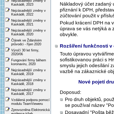
Nejzásadnější změny v
Nákladový účet zadaný u
Kaskádě, 2023
přiznání k DPH, představ
Nejzásadnější změny v
Kaskádě, 2022
zúčtování použit v přísl
Nejzásadnější změny v
Pokud krácení DPH na vs
Kaskádě, 2021
úprava se vás netýká a
Nejzásadnější změny v
obvykle.
Kaskádě, 2020
Článek ve Ždárském
průvodci - říjen 2020
Rozšíření funkčnosti v
Výročí 30 let firmy,
Touto úpravou vytvářím
2020/06
sofistikovanou práci s 
Fungování firmy během
koronaviru, 2020
smyslu jejich odesílání
Nejzásadnější změny v
vazbě na zákaznické obj
Kaskádě, 2019
Nejzásadnější změny v
Nové pojetí dr
Kaskádě, 2018
Nejzásadnější změny v
Doposud:
Kaskádě, 2017
Pro druh objektů, použ
Vzdálená podpora pomocí
modulu TeamVieweru
se používal název "Po
Zprovozněna Elektronická
Dosavadní "Pošta běžn
evidence tržeb