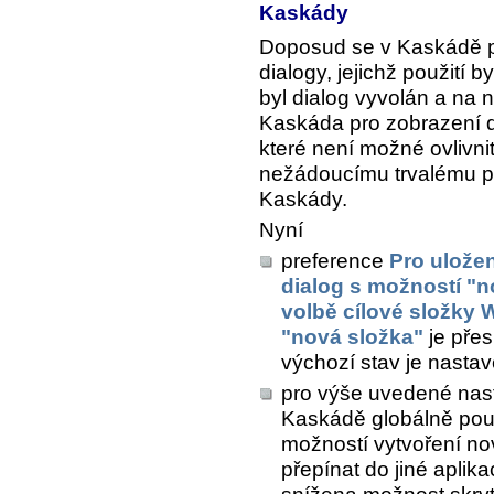
Kaskády
Doposud se v Kaskádě p
dialogy, jejichž použití b
byl dialog vyvolán a na 
Kaskáda pro zobrazení d
které není možné ovlivni
nežádoucímu trvalému př
Kaskády.
Nyní
preference
Pro uložen
dialog s možností "n
volbě cílové složky 
"nová složka"
je přes
výchozí stav je nast
pro výše uvedené nast
Kaskádě globálně použ
možností vytvoření no
přepínat do jiné aplika