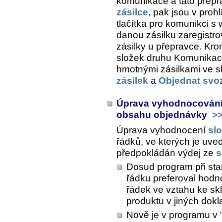
komunikace a tato přepra
zásilce
, pak jsou v prohl
tlačítka pro komunikci s
danou zásilku zaregistrov
zásilky u přepravce. Kr
složek druhu Komunikac
hmotnými zásilkami ve 
zásilek
a
Objednat svoz
Úprava vyhodnocování 
obsahu objednávky
>
Úprava vyhodnocení
sl
řádků, ve kterých je uv
předpokládán výdej ze
s
Dosud program při st
řádku preferoval hodn
řádek ve vztahu ke skl
produktu v jiných dok
Nově je v programu v "