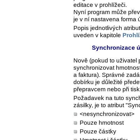
editace v prohlížeči.
Nyní program může převzí
je v ní nastavena forma 
Popis jednotlivých atribu
uveden v kapitole
Prohl
Synchronizace ú
Nově (pokud to uživatel
synchronizovat hmotnost
a faktura). Správné zadá
dobírku je důležité před
přepravcem nebo při tisk
Požadavek na tuto synchr
zásilky, je to atribut "S
<nesynchronizovat>
Pouze hmotnost
Pouze částky