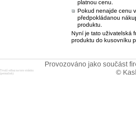
platnou cenu.
Pokud nenajde cenu v
předpokládanou nákupn
produktu.
Nyní je tato uživatelská 
produktu do kusovníku p
Provozováno jako součást f
© Kask
Trvalý odkaz na tuto stránku
(permalink)