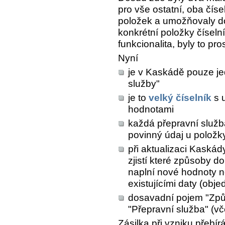
pro vše ostatní, oba čís
položek a umožňovaly do
konkrétní položky čísel
funkcionalita, byly to pr
Nyní
je v Kaskádě pouze je
služby"
je to
velký číselník
s u
hodnotami
každá přepravní služb
povinný údaj u položky
při aktualizaci Kaská
zjistí které způsoby d
naplní nové hodnoty n
existujícími daty (obje
dosavadní pojem "Způ
"Přepravní služba" (vč
Zásilka při vzniku přebír