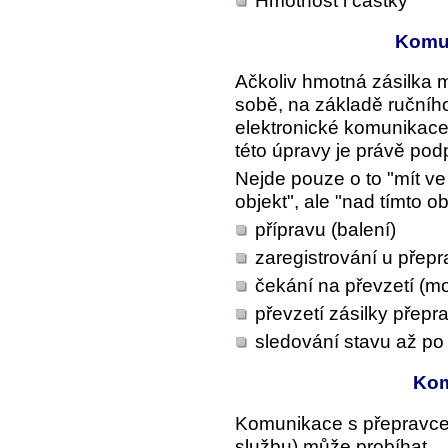
Hmotnost i částky
Komun
Ačkoliv hmotná zásilka 
sobě, na základě ručního
elektronické komunikac
této úpravy je právě po
Nejde pouze o to "mít v
objekt", ale "nad tímto o
přípravu (balení)
zaregistrování u přepr
čekání na převzetí (m
převzetí zásilky přep
sledování stavu až po
Kom
Komunikace s přepravcem 
službu) může probíhat