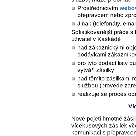
Prostřednictvím
webov
přepravcem nebo zpro
Jinak (telefonáty, emaily
Sofistikovanější práce s
uživatel v Kaskádě
nad zákaznickými obje
dodávkami zákazníko
pro tyto dodací listy 
vytváří zásilky
nad těmito zásilkami r
službou (provede zare
realizuje se proces ode
Ví
Nové pojetí hmotné zási
vícekusových zásilek vče
komunikaci s přepravce