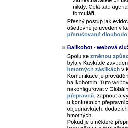
zaměstnavatele při uk
nikdy. Celá tato agen
formuláři.
Přesný postup jak evid
ošetřovné je uveden v k
přerušované dlouhodo
Balikobot - webová slu
Spolu se
změnou způso
byla v Kaskádě zaveden
hmotných zásilkách
v K
Komunikace je provádě
balikobotem. Tuto webo
nakonfigurovat v Globáln
přepravců
, zapnout a v
u konkrétních přepravníc
objednávkách, dodacích l
hmotných.
Pokud je u některé přepr