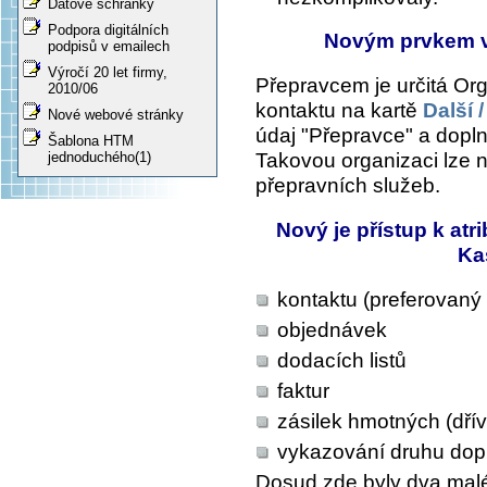
Datové schránky
Podpora digitálních
Novým prvkem v
podpisů v emailech
Výročí 20 let firmy,
Přepravcem je určitá Orga
2010/06
kontaktu na kartě
Další 
Nové webové stránky
údaj "Přepravce" a dopln
Šablona HTM
Takovou organizaci lze n
jednoduchého(1)
přepravních služeb.
Nový je přístup k at
Ka
kontaktu (preferovaný
objednávek
dodacích listů
faktur
zásilek hmotných (dří
vykazování druhu do
Dosud zde byly dva malé 