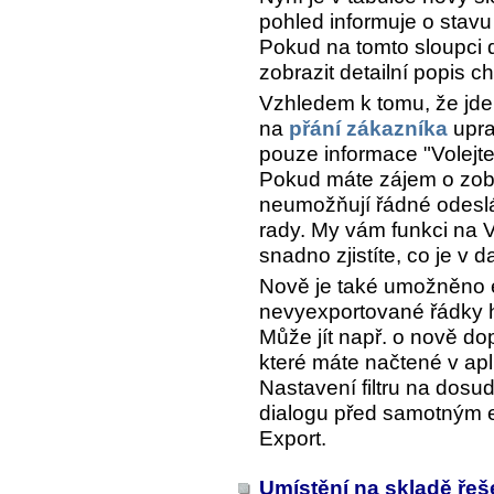
pohled informuje o stavu
Pokud na tomto sloupci 
zobrazit detailní popis c
Vzhledem k tomu, že jde
na
přání zákazníka
upra
pouze informace "Volej
Pokud máte zájem o zobr
neumožňují řádné odeslá
rady. My vám funkci na 
snadno zjistíte, co je v
Nově je také umožněno 
nevyexportované řádky h
Může jít např. o nově dop
které máte načtené v apl
Nastavení filtru na dos
dialogu před samotným
Export
.
Umístění na skladě řeš