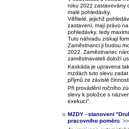
roku 2022 zastavovány 
malé pohledávky.
Věřitelé, jejichž pohle
zastavení, mají právo n
pohledávky, tedy maxim
Tuto náhradu získají for
Zaměstnanci ji budou moc
2022. Zaměstnanec náro
zaměstnavateli doloží u
Kaskáda je upravena ta
mzdách tuto slevu zadat 
příjmů ze závislé činnost
Při provádění ročního z
slevy k položce s názve
exekucí".
MZDY - stanovení "Druh
pracovního poměru
>>