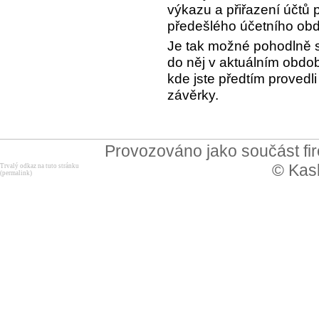
výkazu a přiřazení účtů 
předešlého účetního obd
Je tak možné pohodlně sr
do něj v aktuálním obdo
kde jste předtím provedl
závěrky.
Provozováno jako součást f
© Kask
Trvalý odkaz na tuto stránku
(permalink)