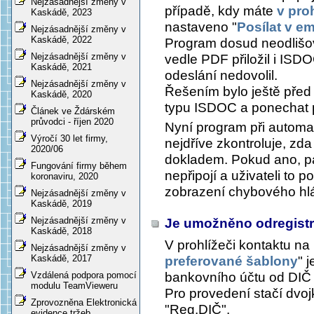
Nejzásadnější změny v
případě, kdy máte
v pro
Kaskádě, 2023
nastaveno "
Posílat v e
Nejzásadnější změny v
Kaskádě, 2022
Program dosud neodlišov
Nejzásadnější změny v
vedle PDF přiložil i ISD
Kaskádě, 2021
odeslání nedovolil.
Nejzásadnější změny v
Řešením bylo ještě pře
Kaskádě, 2020
typu ISDOC a ponechat
Článek ve Ždárském
průvodci - říjen 2020
Nyní program při automa
Výročí 30 let firmy,
nejdříve zkontroluje, zd
2020/06
dokladem. Pokud ano, pa
Fungování firmy během
nepřipojí a uživateli to 
koronaviru, 2020
zobrazení chybového hl
Nejzásadnější změny v
Kaskádě, 2019
Nejzásadnější změny v
Je umožněno odregistr
Kaskádě, 2018
V prohlížeči kontaktu na
Nejzásadnější změny v
Kaskádě, 2017
preferované šablony
"
j
bankovního účtu od DIČ 
Vzdálená podpora pomocí
modulu TeamVieweru
Pro provedení stačí dvoj
Zprovozněna Elektronická
"Reg.DIČ".
evidence tržeb