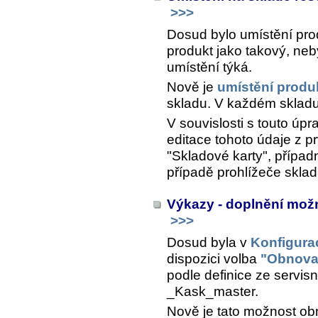
>>>
Dosud bylo umístění pro
produkt jako takový, neby
umístění týká.
Nově je
umístění produ
skladu. V každém skladu 
V souvislosti s touto úp
editace tohoto údaje z pr
"Skladové karty", případ
případě prohlížeče sklad
Výkazy - doplnění mož
>>>
Dosud byla v
Konfigurac
dispozici volba
"Obnova
podle definice ze servisn
_Kask_master.
Nově je tato možnost ob