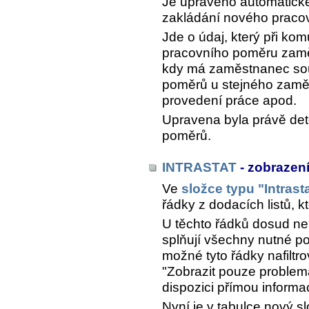
Je upraveno automatické
zakládání nového praco
Jde o údaj, který při ko
pracovního poměru zaměs
kdy má zaměstnanec sou
poměrů u stejného zamě
provedení práce apod.
Upravena byla právě de
poměrů.
INTRASTAT
- zobrazen
Ve
složce typu "Intrast
řádky z dodacích listů, k
U těchto řádků dosud ne
splňují všechny nutné p
možné tyto řádky nafiltr
"Zobrazit pouze problema
dispozici přímou informac
Nyní je v tabulce nový s