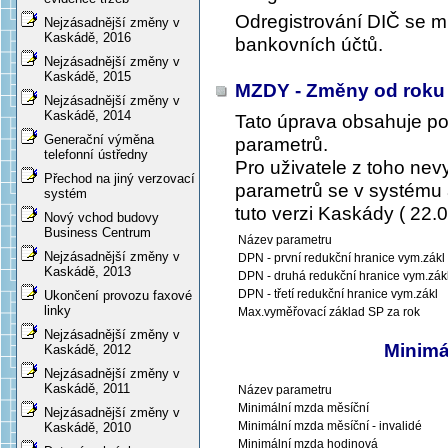
Odregistrování DIČ se mů
Nejzásadnější změny v
Kaskádě, 2016
bankovních účtů.
Nejzásadnější změny v
Kaskádě, 2015
MZDY - Změny od roku
Nejzásadnější změny v
Kaskádě, 2014
Tato úprava obsahuje p
Generační výměna
parametrů.
telefonní ústředny
Pro uživatele z toho ne
Přechod na jiný verzovací
parametrů se v systému a
systém
tuto verzi Kaskády ( 22.0
Nový vchod budovy
Business Centrum
Název parametru
Nejzásadnější změny v
DPN - první redukční hranice vym.zákl
Kaskádě, 2013
DPN - druhá redukční hranice vym.zák
DPN - třetí redukční hranice vym.zákl
Ukončení provozu faxové
linky
Max.vyměřovací základ SP za rok
Nejzásadnější změny v
Minimá
Kaskádě, 2012
Nejzásadnější změny v
Kaskádě, 2011
Název parametru
Minimální mzda měsíční
Nejzásadnější změny v
Minimální mzda měsíční - invalidé
Kaskádě, 2010
Minimální mzda hodinová