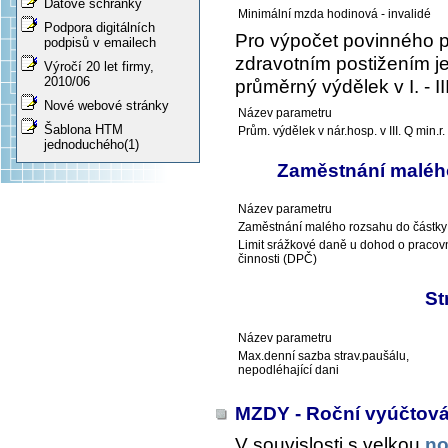
Datové schránky
Minimální mzda hodinová - invalidé
Podpora digitálních
Pro výpočet povinného 
podpisů v emailech
zdravotním postižením je
Výročí 20 let firmy,
2010/06
průměrný výdělek v I. - I
Nové webové stránky
Název parametru
Šablona HTM
Prům. výdělek v nár.hosp. v III. Q min.r.
jednoduchého(1)
Zaměstnání malého
Název parametru
Zaměstnání malého rozsahu do částky
Limit srážkové daně u dohod o pracov
činnosti (DPČ)
St
Název parametru
Max.denní sazba strav.paušálu,
nepodléhající dani
MZDY - Roční vyúčtová
V souvislosti s velkou
no