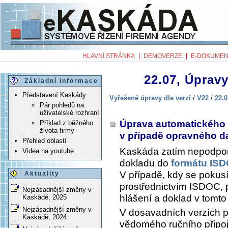
|
|
HLAVNÍ STRÁNKA
DEMOVERZE
E-DOKUMEN
22.07, Úpravy
Základní informace
Představení Kaskády
Vyřešené úpravy dle verzí
/
V22
/
22.0
Pár pohledů na
uživatelské rozhraní
Úprava automatického 
Příklad z běžného
života firmy
v případě opravného d
Přehled oblastí
Kaskáda zatím nepodpor
Videa na youtube
dokladu do
formátu IS
V případě, kdy se pokusí
Aktuality
prostřednictvím ISDOC, p
Nejzásadnější změny v
hlášení a doklad v tomto
Kaskádě, 2025
Nejzásadnější změny v
V dosavadních verzích p
Kaskádě, 2024
vědomého ručního připoje