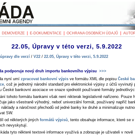
|
|
|
|
DEMOVERZE
E-DOKUMENTACE
OCHRANA OSOBNÍCH ÚDAJŮ
AUTOR
22.05, Úpravy v této verzi, 5.9.2022
úpravy dle verzí
/
V22
/
22.05, Úpravy v této verzi, 5.9.2022
da podporuje nový druh importu bankovního výpisu
>>>
da nyní umí
zpracovat bankovní výpis
ve formátu XML dle popisu
České ba
ce
, což je jednotný národní standard pro elektronické výpisy z účtů vyvinutý
ou České bankovní asociace ve snaze sjednotit používané formáty jednotlivýc
ání tohoto formátu bankami však není nikterak legislativně nařízeno. Pouze
čuje jako všestraně výhodný, neboť univerzální formát, používaný napříč ban
e náklady a náročnost přechodů od jedné banky ke druhé a minimalizuje nutno
vat SW.
díl od některých jiných
formátů výpisů
, tento obsahuje informace, které se v
ech nevyskytují.
káda tyto některé textové informace využívá a zobrazuje je uživateli v nově