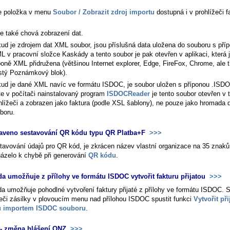
e položka v menu
Soubor / Zobrazit zdroj importu
dostupná i v prohlížeči f
e také chová zobrazení dat.
ud je zdrojem dat XML soubor, jsou příslušná data uložena do souboru s pří
L v pracovní složce Kaskády a tento soubor je pak otevřen v aplikaci, která 
poně XML přidružena (většinou Internet explorer, Edge, FireFox, Chrome, ale t
stý Poznámkový blok).
ud je dané XML navíc ve formátu ISDOC, je soubor uložen s příponou .ISD
e v počítači nainstalovaný program
ISDOCReader
je tento soubor otevřen v 
hlížeči a zobrazen jako faktura (podle XSL šablony), ne pouze jako hromada
boru.
aveno sestavování QR kódu typu QR Platba+F
>>>
stavování údajů pro QR kód, je zkrácen název vlastní organizace na 35 znaků
ázelo k chybě při generování
QR kódu
.
a umožňuje z přílohy ve formátu ISDOC vytvořit fakturu přijatou
>>>
a umožňuje pohodlné vytvoření faktury přijaté z přílohy ve formátu ISDOC. S
žeči zásilky v plovoucím menu nad přílohou ISDOC spustit funkci
Vytvořit při
ru importem ISDOC souboru
.
- změna hlášení ONZ
>>>