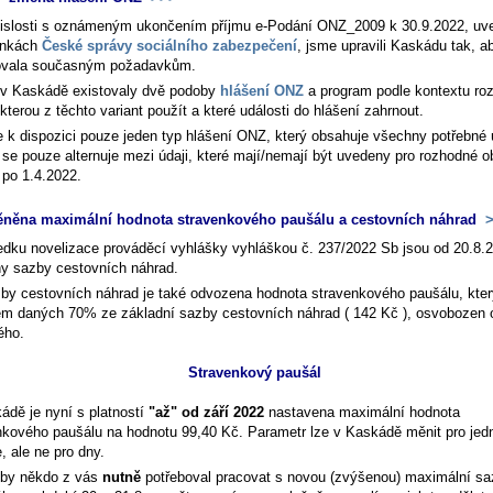
islosti s oznámeným ukončením příjmu e-Podání ONZ_2009 k 30.9.2022, u
ánkách
České správy sociálního zabezpečení
, jsme upravili Kaskádu tak, a
ovala současným požadavkům.
v Kaskádě existovaly dvě podoby
hlášení ONZ
a program podle kontextu ro
kterou z těchto variant použít a které události do hlášení zahrnout.
e k dispozici pouze jeden typ hlášení ONZ, který obsahuje všechny potřebné 
ě se pouze alternuje mezi údaji, které mají/nemají být uvedeny pro rozhodné o
 po 1.4.2022.
něna maximální hodnota stravenkového paušálu a cestovních náhrad
>
edku novelizace prováděcí vyhlášky vyhláškou č. 237/2022 Sb jsou od 20.8.
y sazby cestovních náhrad.
by cestovních náhrad je také odvozena hodnota stravenkového paušálu, kter
m daných 70% ze základní sazby cestovních náhrad ( 142 Kč ), osvobozen 
ého.
Stravenkový paušál
ádě je nyní s platností
"až" od září 2022
nastavena maximální hodnota
nkového paušálu na hodnotu 99,40 Kč. Parametr lze v Kaskádě měnit pro jedn
, ale ne pro dny.
by někdo z vás
nutně
potřeboval pracovat s novou (zvýšenou) maximální s