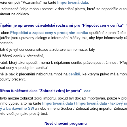
vořeném poli "Poznámka" na kartě
Importovaná data
.
 zobrazené údaje mohou pomoci v dohledání plateb, které se nepodařilo aut
árovat na doklady.
řijatém je upraveno uživatelské rozhranní pro "Přepočet cen v ceníku"
 akce
Přepočítat a zapsat ceny v prodejním ceníku
spuštěné z prohlížeče
řijatého jsou upraveny dialogy a informační hlášky tak, aby lépe informovaly u
nostech.
atně je vyhodnocena situace a zobrazena informace, kdy
í žádný ceník k přecenění,
vatel, který akci spouští, nemá k nějakému ceníku právo spustit činnost "Pře
sat ceny v prodejním ceníku"
ně je pak k přecenění nabídnuta množina
ceníků
, ke kterým právo má a moh
odukty přecenit.
šířena funkčnost akce "Zobrazit zdroj importu"
>>>
bylo možné zobrazit zdroj importu, pokud byl doklad importován, pouze v pro
ního výpisu a to na kartě
Importovaná data / Importovaná data - textový 
ný z bankovního SW
a nebo v menu
Soubor / Zobrazit zdroj importu
. Zobraz
víc vidět jen jako prostý text.
Nové chování programu