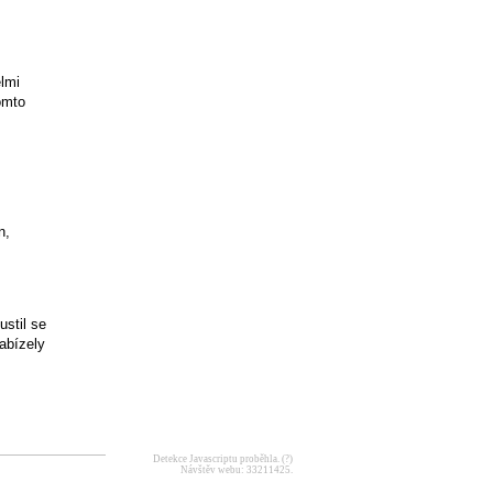
lmi
omto
n,
ustil se
abízely
Detekce Javascriptu proběhla.
(?)
Návštěv webu: 33211425.