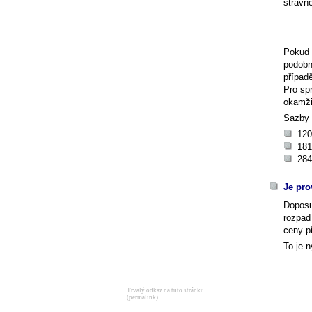
stravn
Pokud 
podobn
případ
Pro sp
okamži
Sazby 
120
181
284
Je pro
Doposu
rozpad
ceny p
To je 
Trvalý odkaz na tuto stránku
(permalink)