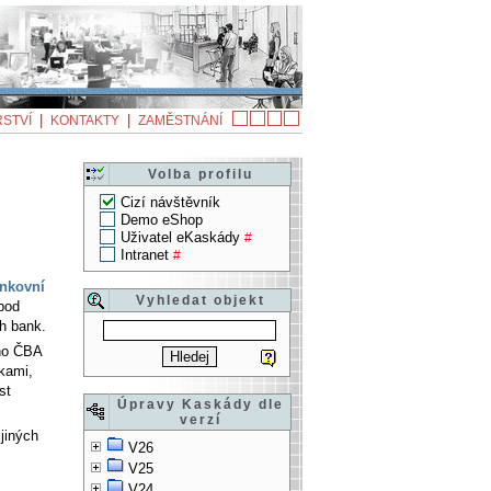
|
|
STVÍ
KONTAKTY
ZAMĚSTNÁNÍ
Volba profilu
Cizí návštěvník
Demo eShop
Uživatel eKaskády
#
Intranet
#
nkovní
Vyhledat objekt
 pod
h bank.
 ho ČBA
kami,
st
Úpravy Kaskády dle
verzí
 jiných
V26
V25
V24