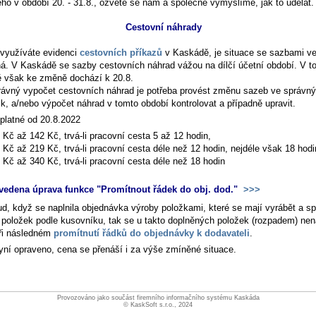
ého v období 20. - 31.8., ozvěte se nám a společně vymyslíme, jak to udělat.
Cestovní náhrady
využíváte evidenci
cestovních příkazů
v Kaskádě, je situace se sazbami ve
á. V Kaskádě se sazby cestovních náhrad vážou na dílčí účetní období. V t
ě však ke změně dochází k 20.8.
rávný vypočet cestovních náhrad je potřeba provést změnu sazeb ve správný
k, a/nebo výpočet náhrad v tomto období kontrolovat a případně upravit.
platné od 20.8.2022
 Kč až 142 Kč, trvá-li pracovní cesta 5 až 12 hodin,
 Kč až 219 Kč, trvá-li pracovní cesta déle než 12 hodin, nejdéle však 18 hodi
 Kč až 340 Kč, trvá-li pracovní cesta déle než 18 hodin
vedena úprava funkce "Promítnout řádek do obj. dod."
>>>
d, když se naplnila objednávka výroby položkami, které se mají vyrábět a sp
 položek podle kusovníku, tak se u takto doplněných položek (rozpadem) nen
ři následném
promítnutí řádků do objednávky k dodavateli
.
nyní opraveno, cena se přenáší i za výše zmíněné situace.
Provozováno jako součást firemního informačního systému Kaskáda
© KaskSoft s.r.o., 2024