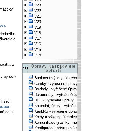
V23
omaticky
V22
V21
V20
>>>
V19
V18
 dodacího
V17
živatele o
V16
V15
V14
počítat a
Úpravy Kaskády dle
oblastí
ly by se v
Bankovní výpisy, platební příkazy - vyřešené úpravy
Ceníky - vyřešené úpravy
Doklady - vyřešené úpravy
Dokumenty - vyřešené úpravy
DPH - vyřešené úpravy
hlížeči
Kalendář, úkoly - vyřešené úpravy
soubor
KaskRS - vyřešené úpravy
ená data
Knihy a výkazy, účetnictví - vyřešené úpravy
Komunikace (zásilky, mail-systém, ...) - vyřešené úpravy
Konfigurace, přístupová práva, ... - vyřešené úpravy