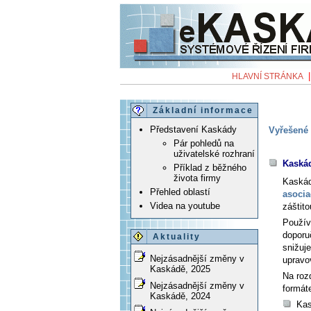
HLAVNÍ STRÁNKA
Základní informace
Představení Kaskády
Vyřešené 
Pár pohledů na
uživatelské rozhraní
Kaská
Příklad z běžného
života firmy
Kaská
Přehled oblastí
asocia
Videa na youtube
záštit
Použív
doporu
Aktuality
snižuj
Nejzásadnější změny v
upravo
Kaskádě, 2025
Na roz
Nejzásadnější změny v
formát
Kaskádě, 2024
Kas