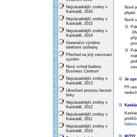
Nejzásadnější změny v
Nově j
Kaskádě, 2016
přijaté.
Nejzásadnější změny v
Nově s
Kaskádě, 2015
Pok
Nejzásadnější změny v
.XM
Kaskádě, 2014
pří
Generační výměna
pro
telefonní ústředny
Pok
Přechod na jiný verzovací
mát
systém
pro
Nový vchod budovy
sou
Business Centrum
Nejzásadnější změny v
Je upr
Kaskádě, 2013
Při se
Ukončení provozu faxové
nedoch
linky
Nejzásadnější změny v
Kaskád
Kaskádě, 2012
Kaskád
Nejzásadnější změny v
prohlí
Kaskádě, 2011
faktu
Nejzásadnější změny v
Kaskádě, 2010
MZDY 