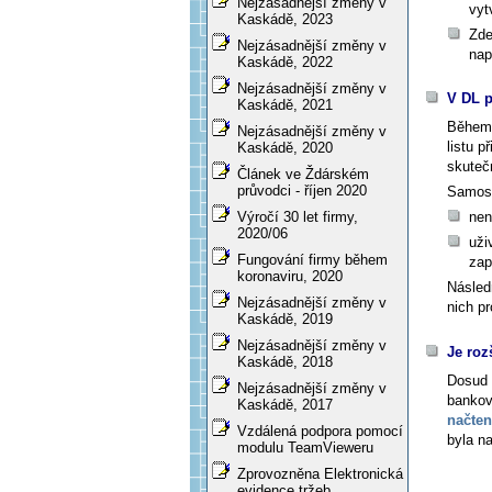
Nejzásadnější změny v
vyt
Kaskádě, 2023
Zde
Nejzásadnější změny v
nap
Kaskádě, 2022
Nejzásadnější změny v
V DL p
Kaskádě, 2021
Během
Nejzásadnější změny v
listu p
Kaskádě, 2020
skuteč
Článek ve Ždárském
průvodci - říjen 2020
Samost
nen
Výročí 30 let firmy,
2020/06
uži
Fungování firmy během
zap
koronaviru, 2020
Násled
Nejzásadnější změny v
nich pr
Kaskádě, 2019
Nejzásadnější změny v
Je roz
Kaskádě, 2018
Dosud 
Nejzásadnější změny v
bankov
Kaskádě, 2017
načte
Vzdálená podpora pomocí
byla na
modulu TeamVieweru
Zprovozněna Elektronická
evidence tržeb