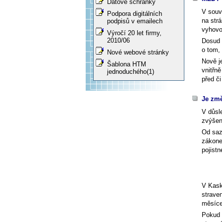
Datové schránky
V souv
Podpora digitálních
na str
podpisů v emailech
vyhov
Výročí 20 let firmy,
2010/06
Dosud 
o tom, 
Nové webové stránky
Nově j
Šablona HTM
vnitřn
jednoduchého(1)
před či
Je změ
V důsl
zvýšen
Od saz
zákone
pojistn
V Kask
strave
měsíce
Pokud 