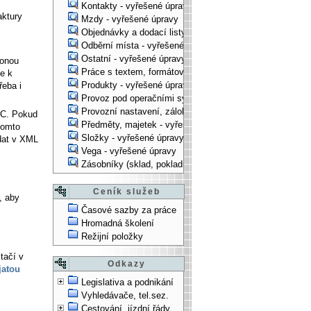
Kontakty - vyřešené úpravy
aktury
Mzdy - vyřešené úpravy
Objednávky a dodací listy - vyřešené úpravy
Odběrní místa - vyřešené úpravy
Ostatní - vyřešené úpravy
ponou
Práce s textem, formátování, ... - vyřešené úpravy
je k
Produkty - vyřešené úpravy
řeba i
Provoz pod operačními systémy, technologické věci - vy
Provozní nastavení, zálohování, instalace, ... - vyřešen
OC. Pokud
Předměty, majetek - vyřešené úpravy
tomto
Složky - vyřešené úpravy
 dat v XML
Vega - vyřešené úpravy
Zásobníky (sklad, pokladna, bank. účet) - vyřešené úpra
Ceník služeb
, aby
Časové sazby za práce
Hromadná školení
Režijní položky
tačí v
Odkazy
jatou
Legislativa a podnikání
Vyhledávače, tel.sez.
Cestování, jízdní řády