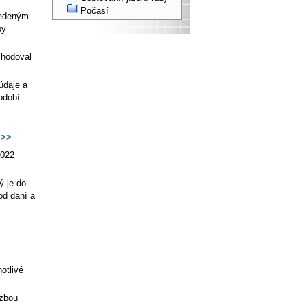
Počasí
vedeným
by
zhodoval
údaje a
bdobí
>>
2022
ý je do
od daní a
otlivé
azbou