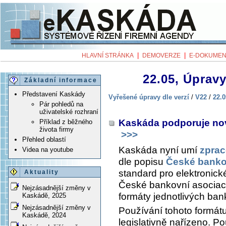
|
|
HLAVNÍ STRÁNKA
DEMOVERZE
E-DOKUMEN
22.05, Úpravy
Základní informace
Představení Kaskády
Vyřešené úpravy dle verzí
/
V22
/
22.0
Pár pohledů na
uživatelské rozhraní
Kaskáda podporuje no
Příklad z běžného
života firmy
>>>
Přehled oblastí
Kaskáda nyní umí
zprac
Videa na youtube
dle popisu
České banko
standard pro elektronick
Aktuality
České bankovní asociace
Nejzásadnější změny v
formáty jednotlivých ban
Kaskádě, 2025
Nejzásadnější změny v
Používání tohoto formát
Kaskádě, 2024
legislativně nařízeno. 