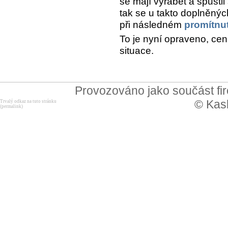
se mají vyrábět a spusti
tak se u takto doplněný
při následném
promítnu
To je nyní opraveno, ce
situace.
Provozováno jako součást f
© Kask
Trvalý odkaz na tuto stránku
(permalink)