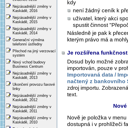
kdy
Nejzásadnější změny v
není žádný ceník k př
Kaskádě, 2016
uživatel, který akci s
Nejzásadnější změny v
Kaskádě, 2015
spustit činnost "Přepo
Nejzásadnější změny v
Následně je pak k přec
Kaskádě, 2014
kterým právo má a mohly 
Generační výměna
telefonní ústředny
Přechod na jiný verzovací
Je rozšířena funkčnost
systém
Dosud bylo možné zobraz
Nový vchod budovy
Business Centrum
importován, pouze v proh
Nejzásadnější změny v
Importovaná data / Imp
Kaskádě, 2013
načtený z bankovního
Ukončení provozu faxové
zdroj importu
. Zobrazená 
linky
text.
Nejzásadnější změny v
Kaskádě, 2012
Nové
Nejzásadnější změny v
Kaskádě, 2011
Nově je položka v menu
Nejzásadnější změny v
Kaskádě, 2010
dostupná i v prohlížeči fa