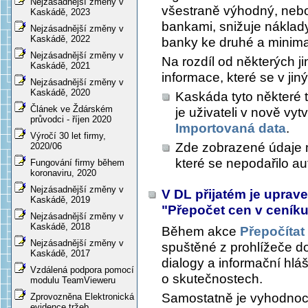
Nejzásadnější změny v
všestraně výhodný, nebo
Kaskádě, 2023
bankami, snižuje náklad
Nejzásadnější změny v
Kaskádě, 2022
banky ke druhé a minima
Nejzásadnější změny v
Na rozdíl od některých j
Kaskádě, 2021
informace, které se v jin
Nejzásadnější změny v
Kaskádě, 2020
Kaskáda tyto některé 
Článek ve Ždárském
je uživateli v nově vy
průvodci - říjen 2020
Importovaná data
.
Výročí 30 let firmy,
Zde zobrazené údaje 
2020/06
které se nepodařilo a
Fungování firmy během
koronaviru, 2020
Nejzásadnější změny v
V DL přijatém je uprav
Kaskádě, 2019
"Přepočet cen v ceník
Nejzásadnější změny v
Kaskádě, 2018
Během akce
Přepočítat
Nejzásadnější změny v
spuštěné z prohlížeče do
Kaskádě, 2017
dialogy a informační hláš
Vzdálená podpora pomocí
o skutečnostech.
modulu TeamVieweru
Samostatně je vyhodnoc
Zprovozněna Elektronická
evidence tržeb