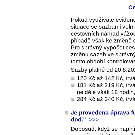
Ce
Pokud využíváte eviden
situace se sazbami vel
cestovních náhrad vážou 
případě však ke změně d
Pro správný vypočet ces
změnu sazeb ve správný
tomto období kontrolovat
Sazby platné od 20.8.2
120 Kč až 142 Kč, trvá
181 Kč až 219 Kč, trvá
nejdéle však 18 hodin
284 Kč až 340 Kč, trvá
Je provedena úprava f
dod."
>>>
Doposud, když se naplni