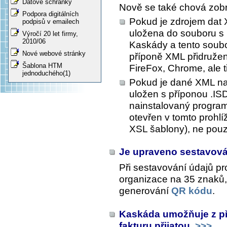
Datové schránky
Nově se také chová zobr
Podpora digitálních
Pokud je zdrojem dat 
podpisů v emailech
uložena do souboru s 
Výročí 20 let firmy,
2010/06
Kaskády a tento soubor
Nové webové stránky
příponě XML přidružena
Šablona HTM
FireFox, Chrome, ale 
jednoduchého(1)
Pokud je dané XML na
uložen s příponou .IS
nainstalovaný progra
otevřen v tomto prohlí
XSL šablony), ne pou
Je upraveno sestavov
Při sestavování údajů pr
organizace na 35 znaků,
generování
QR kódu
.
Kaskáda umožňuje z př
fakturu přijatou
>>>