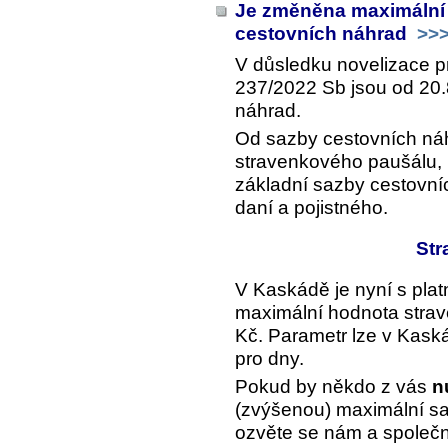
Je změněna maximální
cestovních náhrad
>>
V důsledku novelizace p
237/2022 Sb jsou od 20
náhrad.
Od sazby cestovních ná
stravenkového paušálu,
základní sazby cestovní
daní a pojistného.
Str
V Kaskádě je nyní s plat
maximální hodnota stra
Kč. Parametr lze v Kaská
pro dny.
Pokud by někdo z vás
n
(zvýšenou) maximální sa
ozvěte se nám a společně