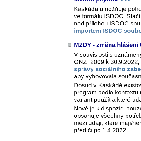
Kaskáda umožňuje pohodln
ve formátu ISDOC. Stačí 
nad přílohou ISDOC spus
importem ISDOC soub
MZDY - změna hlášení
V souvislosti s oznáme
ONZ_2009 k 30.9.2022,
správy sociálního zab
aby vyhovovala součas
Dosud v Kaskádě existo
program podle kontextu r
variant použít a které ud
Nově je k dispozici pouz
obsahuje všechny potřeb
mezi údaji, které mají/n
před či po 1.4.2022.