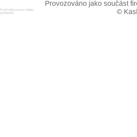
Provozováno jako součást f
© Kask
Trvalý odkaz na tuto stránku
(permalink)