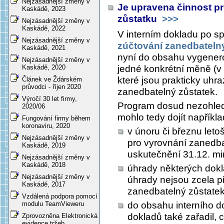
Nejzásadnější změny v
Je upravena činnost p
Kaskádě, 2023
zůstatku
>>>
Nejzásadnější změny v
Kaskádě, 2022
V interním dokladu po sp
Nejzásadnější změny v
zúčtování zanedbateln
Kaskádě, 2021
nyní do obsahu vygener
Nejzásadnější změny v
jedné konkrétní měně (v
Kaskádě, 2020
které jsou prakticky uhr
Článek ve Ždárském
průvodci - říjen 2020
zanedbatelný zůstatek.
Výročí 30 let firmy,
Program dosud nezohled
2020/06
mohlo tedy dojít napříkla
Fungování firmy během
koronaviru, 2020
v únoru či březnu letoš
Nejzásadnější změny v
pro vyrovnání zanedb
Kaskádě, 2019
uskutečnění 31.12. mi
Nejzásadnější změny v
Kaskádě, 2018
úhrady některých dokl
Nejzásadnější změny v
úhrady nejsou zcela 
Kaskádě, 2017
zanedbatelný zůstatek
Vzdálená podpora pomocí
do obsahu interního d
modulu TeamVieweru
dokladů také zařadil, 
Zprovozněna Elektronická
evidence tržeb