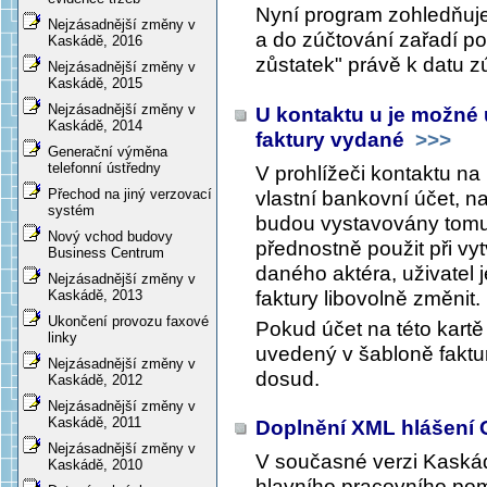
Nyní program zohledňuj
Nejzásadnější změny v
a do zúčtování zařadí po
Kaskádě, 2016
zůstatek" právě k datu z
Nejzásadnější změny v
Kaskádě, 2015
Nejzásadnější změny v
U kontaktu u je možné u
Kaskádě, 2014
faktury vydané
>>>
Generační výměna
telefonní ústředny
V prohlížeči kontaktu na
Přechod na jiný verzovací
vlastní bankovní účet, na
systém
budou vystavovány tomut
Nový vchod budovy
přednostně použit při vy
Business Centrum
daného aktéra, uživatel 
Nejzásadnější změny v
faktury libovolně změnit.
Kaskádě, 2013
Ukončení provozu faxové
Pokud účet na této kartě 
linky
uvedený v šabloně faktur
Nejzásadnější změny v
dosud.
Kaskádě, 2012
Nejzásadnější změny v
Kaskádě, 2011
Doplnění XML hlášení
Nejzásadnější změny v
V současné verzi Kask
Kaskádě, 2010
hlavního pracovního po