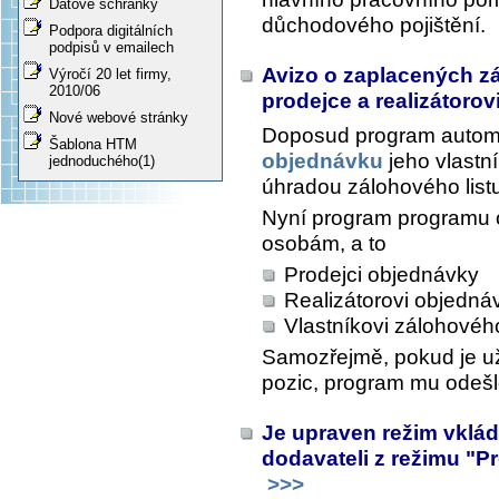
Datové schránky
důchodového pojištění.
Podpora digitálních
podpisů v emailech
Avizo o zaplacených zá
Výročí 20 let firmy,
2010/06
prodejce a realizátorov
Nové webové stránky
Doposud program automa
Šablona HTM
objednávku
jeho vlastní
jednoduchého(1)
úhradou zálohového list
Nyní program programu o
osobám, a to
Prodejci objednávky
Realizátorovi objedná
Vlastníkovi zálohového
Samozřejmě, pokud je už
pozic, program mu odešl
Je upraven režim vklá
dodavateli z režimu "P
>>>