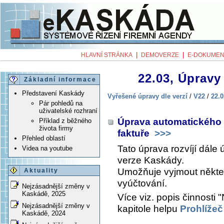
|
|
HLAVNÍ STRÁNKA
DEMOVERZE
E-DOKUMEN
22.03, Úpravy 
Základní informace
Představení Kaskády
Vyřešené úpravy dle verzí
/
V22
/
22.0
Pár pohledů na
uživatelské rozhraní
Úprava automatického 
Příklad z běžného
života firmy
faktuře
>>>
Přehled oblastí
Tato úprava rozvíjí dále
Videa na youtube
verze Kaskády.
Umožňuje vyjmout někt
Aktuality
vyúčtování.
Nejzásadnější změny v
Kaskádě, 2025
Více viz. popis činnosti
Nejzásadnější změny v
kapitole helpu
Prohlížeč
Kaskádě, 2024