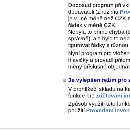
Doposud program při vkl
dodavateli (z režimu
Pro
je v jiné měně než CZK n
řádek v měně CZK.
Nebyla to přímo chyba (
správně), ale bylo to ne
figurovat řádky s různo
Nyní program pro vložen
hlavičky a provádí přit
měny příslušné objedná
Je vylepšen režim pro 
V prohlížeči skladu na k
funkce pro
zúčtování in
Způsob využití této funk
použití
Provedení inven