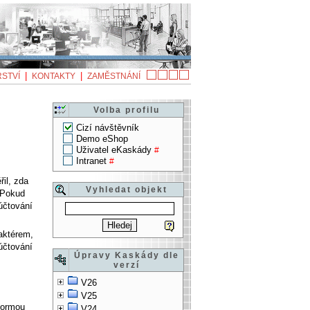
|
|
STVÍ
KONTAKTY
ZAMĚSTNÁNÍ
Volba profilu
Cizí návštěvník
Demo eShop
Uživatel eKaskády
#
Intranet
#
il, zda
Vyhledat objekt
 Pokud
účtování
aktérem,
účtování
Úpravy Kaskády dle
verzí
V26
V25
formou
V24