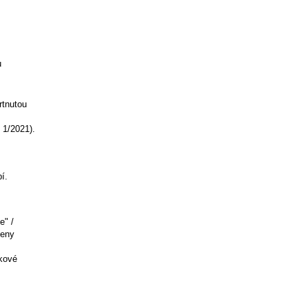
u
rtnutou
 1/2021).
í.
e" /
ceny
kové