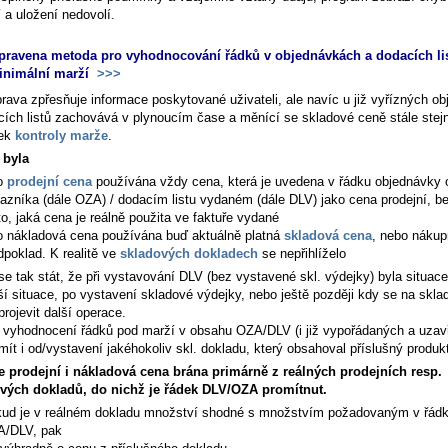
 a uložení nedovolí.
pravena metoda pro vyhodnocování řádků v objednávkách a dodacích li
inimální marží
>>>
prava zpřesňuje informace poskytované uživateli, ale navíc u již vyřízných o
cích listů zachovává v plynoucím čase a měnící se skladové ceně stále stej
dek
kontroly marže
.
 byla
o
prodejní cena
používána vždy cena, která je uvedena v řádku objednávky 
azníka (dále OZA) / dodacím listu vydaném (dále DLV) jako cena prodejní, b
to, jaká cena je reálně použita ve faktuře vydané
o nákladová cena používána buď aktuálně platná
skladová cena
, nebo nákup
dpoklad. K realitě ve
skladových dokladech
se nepřihlíželo
e tak stát, že při vystavování DLV (bez vystavené skl. výdejky) byla situace
ší situace, po vystavení skladové výdejky, nebo ještě později kdy se na skla
rojevit další operace.
a vyhodnocení řádků pod marží v obsahu OZA/DLV (i již vypořádaných a uzav
ít i od/vystavení jakéhokoliv skl. dokladu, který obsahoval příslušný produk
e prodejní i nákladová cena brána primárně z reálných prodejních resp.
vých dokladů, do nichž je řádek DLV/OZA promítnut.
ud je v reálném dokladu množství shodné s množstvím požadovaným v řád
/DLV, pak