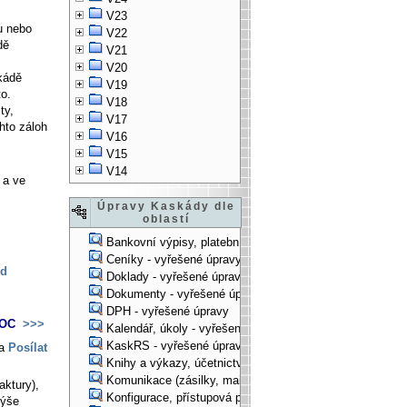
V23
u nebo
V22
dě
V21
V20
skádě
V19
to.
V18
ty,
V17
hto záloh
V16
V15
V14
 a ve
Úpravy Kaskády dle
oblastí
Bankovní výpisy, platební příkazy - vyřešené úpravy
Ceníky - vyřešené úpravy
od
Doklady - vyřešené úpravy
Dokumenty - vyřešené úpravy
DPH - vyřešené úpravy
SDOC
>>>
Kalendář, úkoly - vyřešené úpravy
KaskRS - vyřešené úpravy
ba
Posílat
Knihy a výkazy, účetnictví - vyřešené úpravy
Komunikace (zásilky, mail-systém, ...) - vyřešené úpravy
aktury),
Konfigurace, přístupová práva, ... - vyřešené úpravy
výše