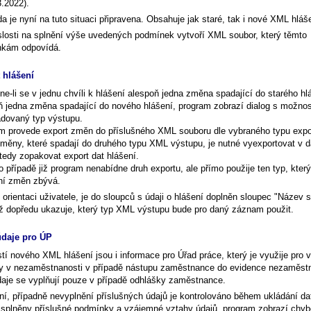
3.2022).
 je nyní na tuto situaci připravena. Obsahuje jak staré, tak i nové XML hláš
slosti na splnění výše uvedených podmínek vytvoří XML soubor, který těmto
kám odpovídá.
 hlášení
e-li se v jednu chvíli k hlášení alespoň jedna změna spadající do starého hl
ň jedna změna spadající do nového hlášení, program zobrazí dialog s možnos
adovaný typ výstupu.
m provede export změn do příslušného XML souboru dle vybraného typu expo
změny, které spadají do druhého typu XML výstupu, je nutné vyexportovat v 
 tedy zopakovat export dat hlášení.
 případě již program nenabídne druh exportu, ale přímo použije ten typ, který
ní změn zbývá.
 orientaci uživatele, je do sloupců s údaji o hlášení doplněn sloupec "Název 
již dopředu ukazuje, který typ XML výstupu bude pro daný záznam použit.
daje pro ÚP
tí nového XML hlášení jsou i informace pro Úřad práce, který je využije pro 
y v nezaměstnanosti v případě nástupu zaměstnance do evidence nezaměst
daje se vyplňují pouze v případě odhlášky zaměstnance.
ní, případně nevyplnění příslušných údajů je kontrolováno během ukládání da
 splněny příslušné podmínky a vzájemné vztahy údajů, program zobrazí chy