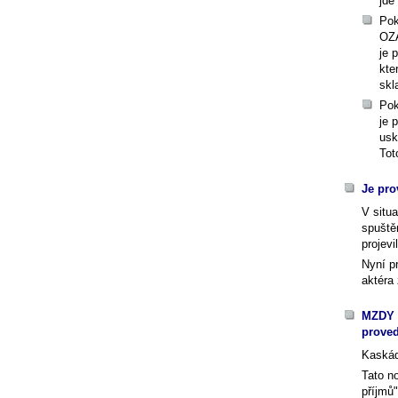
jde
Pok
OZA
je 
kte
skl
Pok
je 
usk
Tot
Je pro
V situ
spuště
projev
Nyní p
aktéra
MZDY -
proved
Kaskád
Tato n
příjmů