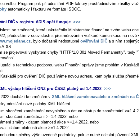
ou volbu. Program pak při odesílání PDF faktury prostřednictvím zásilky vlož
lohy
automaticky i fakturu ve formátu ISDOC.
ání DIČ v registru ADIS opět funguje
>>>
islosti se změnami, které uskutečnilo Ministerstvo financí na svém webu dne
022, především v souvislosti s přesměrováním veškeré komunikace na nově 
ww.mojedane.cz
, bylo dočasně nedostupné
ověřování DIČ
a s ním spojenýc
u ADIS.
m se projevoval výskytem chyby "HTTP/1.0 301 Moved Permanently", tedy "
rováno".
lupráci s technickou podporou webu Finanční správy jsme problém v Kaskád
li.
 Kaskádě pro ověření DIČ používáme novou adresu, kam byla služba přesmě
ML výstup hlášení ONZ pro ČSSZ platný od 1.4.2022
>>>
.2022 dochází ke změnám v
XML hlášení zaměstnavatele o změnách na 
ky odeslání nové podoby XML hlášení
um skončení zaměstnání nevyplněno a datum nástup do zaměstnání >=1.4.2
um skončení zaměstnání >=1.4.2022, nebo
ámení změny - datum platnosti akce >=1.4.2022, nebo
ava - datum platnosti akce >=1.4.2022
nebudou splněny výše uvedené podmínky, pak je nutné odeslat původní XML