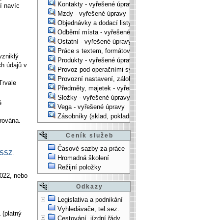
Kontakty - vyřešené úpravy
í navíc
Mzdy - vyřešené úpravy
Objednávky a dodací listy - vyřešené úpravy
Odběrní místa - vyřešené úpravy
Ostatní - vyřešené úpravy
Práce s textem, formátování, ... - vyřešené úpravy
vzniklý
Produkty - vyřešené úpravy
h údajů v
Provoz pod operačními systémy, technologické věci - vy
Provozní nastavení, zálohování, instalace, ... - vyřešen
Trvale
Předměty, majetek - vyřešené úpravy
Složky - vyřešené úpravy
ě
Vega - vyřešené úpravy
Zásobníky (sklad, pokladna, bank. účet) - vyřešené úpra
rována.
Ceník služeb
Časové sazby za práce
ČSSZ
.
Hromadná školení
Režijní položky
022, nebo
Odkazy
Legislativa a podnikání
Vyhledávače, tel.sez.
 (platný
Cestování, jízdní řády