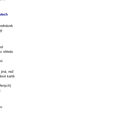
stech
bjednávek
ný
od
ez ohledu
ní
 jiná, než
dové kartě
řených)
t.
ku