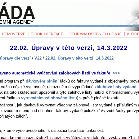
|
|
|
|
DEMOVERZE
E-DOKUMENTACE
OCHRANA OSOBNÍCH ÚDAJŮ
AUTOR
22.02, Úpravy v této verzi, 14.3.2022
úpravy dle verzí
/
V22
/
22.02, Úpravy v této verzi, 14.3.2022
aveno automatické vyúčtování zálohových listů ve faktuře
>>>
d program při
dávkovém plnění
řádků do faktury vydané z objednávky prověř
í vážou nějaké vystavené, uhrazené a nevypořádané
zálohové listy vydané
.
ak na tuto skutečnost upozornil a tyto zálohové listy nabídl k hromadnému vy
ření řádku s
vyrovnáním zálohového listu
) v právě plněné faktuře.
možností, jak dávkově vyrovnat všechny zálohové listy vydané s příslušným 
 plovoucím menu nad obsahem faktury vydané položka "Vytvořit řádky pro vy
řijatých záloh".
e, kromě výše uvedeného, k dispozici také tato funkčnost:
gram kromě uhrazených ZL nabízí k vyúčtování ve faktuře i vystavené ZL s 