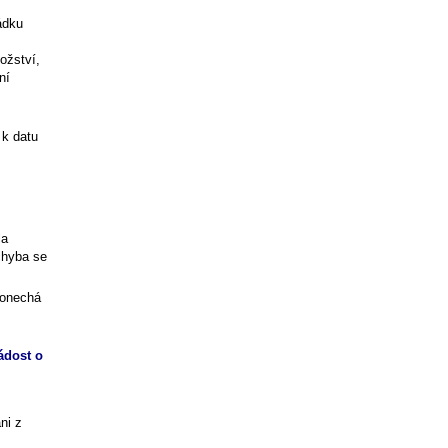
ádku
ožství,
ní
 k datu
la
chyba se
ponechá
ádost o
ni z