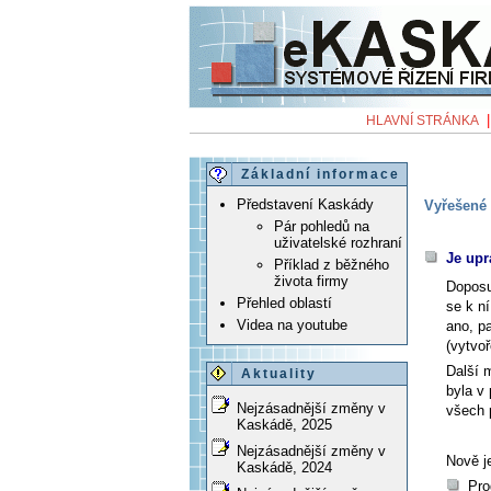
HLAVNÍ STRÁNKA
Základní informace
Představení Kaskády
Vyřešené 
Pár pohledů na
uživatelské rozhraní
Je upr
Příklad z běžného
života firmy
Doposu
Přehled oblastí
se k n
Videa na youtube
ano, p
(vytvo
Další 
Aktuality
byla v
Nejzásadnější změny v
všech p
Kaskádě, 2025
Nejzásadnější změny v
Nově j
Kaskádě, 2024
Pro