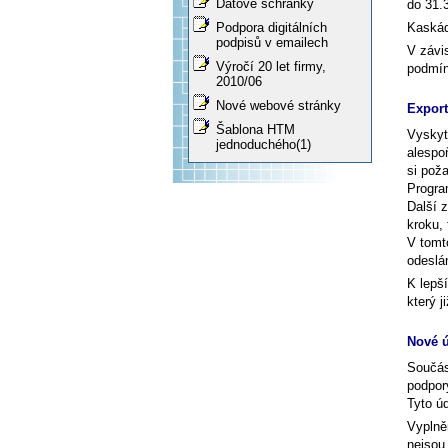
Datové schránky
do 31.
Kaskáda
Podpora digitálních
podpisů v emailech
V závi
Výročí 20 let firmy,
podmín
2010/06
Nové webové stránky
Export
Šablona HTM
Vyskytn
jednoduchého(1)
alespo
si pož
Progra
Další 
kroku,
V tomto
odeslá
K lepší
který 
Nové ú
Součás
podpor
Tyto ú
Vyplně
nejsou