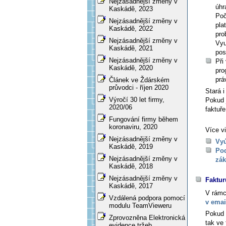
Nejzásadnější změny v
úh
Kaskádě, 2023
Poč
Nejzásadnější změny v
pla
Kaskádě, 2022
pro
Nejzásadnější změny v
Vyu
Kaskádě, 2021
pos
Nejzásadnější změny v
Při
Kaskádě, 2020
pro
prá
Článek ve Ždárském
průvodci - říjen 2020
Stará 
Výročí 30 let firmy,
Pokud 
2020/06
faktuř
Fungování firmy během
koronaviru, 2020
Více vi
Nejzásadnější změny v
Vyú
Kaskádě, 2019
Pod
Nejzásadnější změny v
zák
Kaskádě, 2018
Nejzásadnější změny v
Faktur
Kaskádě, 2017
V rámc
Vzdálená podpora pomocí
v emai
modulu TeamVieweru
Pokud 
Zprovozněna Elektronická
tak ve
evidence tržeb