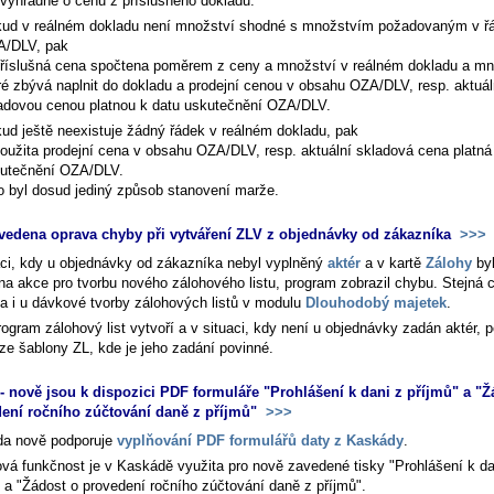
 výhradně o cenu z příslušného dokladu.
ud v reálném dokladu není množství shodné s množstvím požadovaným v ř
/DLV, pak
příslušná cena spočtena poměrem z ceny a množství v reálném dokladu a mn
ré zbývá naplnit do dokladu a prodejní cenou v obsahu OZA/DLV, resp. aktuál
adovou cenou platnou k datu uskutečnění OZA/DLV.
ud ještě neexistuje žádný řádek v reálném dokladu, pak
použita prodejní cena v obsahu OZA/DLV, resp. aktuální skladová cena platná
utečnění OZA/DLV.
o byl dosud jediný způsob stanovení marže.
vedena oprava chyby při vytváření ZLV z objednávky od zákazníka
>>>
aci, kdy u objednávky od zákazníka nebyl vyplněný
aktér
a v kartě
Zálohy
by
na akce pro tvorbu nového zálohového listu, program zobrazil chybu. Stejná 
ila i u dávkové tvorby zálohových listů v modulu
Dlouhodobý majetek
.
rogram zálohový list vytvoří a v situaci, kdy není u objednávky zadán aktér, 
 ze šablony ZL, kde je jeho zadání povinné.
 nově jsou k dispozici PDF formuláře "Prohlášení k dani z příjmů" a "Ž
ení ročního zúčtování daně z příjmů"
>>>
a nově podporuje
vyplňování PDF formulářů daty z Kaskády
.
ová funkčnost je v Kaskádě využita pro nově zavedené tisky "Prohlášení k da
" a "Žádost o provedení ročního zúčtování daně z příjmů".