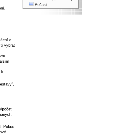
Počasí
ení.
ášení a
tí vybrat
rtu.
dalším
 k
sestavy",
výpočet
naných.
t. Pokud
bové