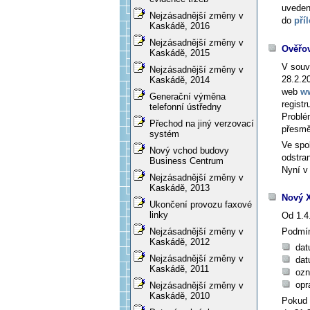
uveden
Nejzásadnější změny v
do
pří
Kaskádě, 2016
Nejzásadnější změny v
Ověřov
Kaskádě, 2015
V souv
Nejzásadnější změny v
28.2.2
Kaskádě, 2014
web
w
Generační výměna
registr
telefonní ústředny
Problé
Přechod na jiný verzovací
přesmě
systém
Ve spo
Nový vchod budovy
odstrani
Business Centrum
Nyní v
Nejzásadnější změny v
Kaskádě, 2013
Nový X
Ukončení provozu faxové
linky
Od 1.4
Podmín
Nejzásadnější změny v
Kaskádě, 2012
dat
Nejzásadnější změny v
dat
Kaskádě, 2011
ozn
opr
Nejzásadnější změny v
Kaskádě, 2010
Pokud 