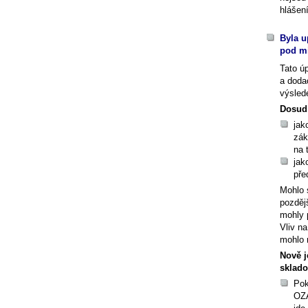
hlášení
Byla u
pod m
Tato ú
a doda
výsle
Dosud
jak
zák
na 
jak
pře
Mohlo s
pozděj
mohly p
Vliv n
mohlo m
Nově j
sklado
Pok
OZA