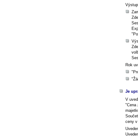
Výstup
Zam
Zde
Ses
Exp
"Po
Výs
Zde
vol
Ses
Rok uv
"Pr
"Žá
Je upr
V uve
"Cena 
majetk
Součet
ceny v
Uveden
Uveden