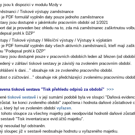
y jsou k dispozici v modulu Mzdy v
ěstnanci / Tiskové výstupy zaměstnance
 je PDF formulář vyplněn daty pouze jednoho zaměstnance
tavy jsou dostupné v jakémkoliv pracovním období od 1/2021
ort dat je proveden bez ohledu na to, zda má zaměstnanec zaškrtnutou volb
depsal prohl.k DZP"
tupy / Tiskové výstupy / Měsíční výstupy / Výstupy k výplatám
 je PDF formulář vyplněn daty všech aktivních zaměstnanců, kteří mají zašk
bu "Podepsal prohl.k DZP"
tavy jsou dostupné pouze v pracovních obdobích leden až březen (od období
edený v záhlaví tiskové sestavy je závislý na zvoleném pracovním období.
ohlášení k dani..." obsahuje rok ze zvoleného pracovního období.
dost o zúčtování..." obsahuje rok předcházející zvolenému pracovnímu obdob
avena tisková sestava "Tisk přehledu odpisů za období"
>>>
dené
tiskové sestavě
i v její sumární podobě byla ve sloupci "Daňová evidenc
zůstat. ke konci zvoleného období" započtena i hodnota daňové zůstatkové 
u, který byl ve zvoleném období
vyřazen
.
 tohoto sloupce za všechny majetky pak neodpovídal hodnotě daňové zůstat
 sestavě "Tisk inventarizace evid.účtů majetku".
ý nesoulad byl odstraněn.
ý sloupec již v sestavě neobsahuje hodnotu u vyřazeného majetku.