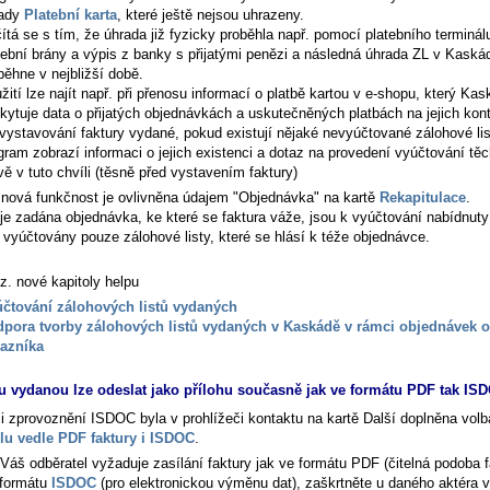
rady
Platební karta
, které ještě nejsou uhrazeny.
ítá se s tím, že úhrada již fyzicky proběhla např. pomocí platebního terminál
tební brány a výpis z banky s přijatými penězi a následná úhrada ZL v Kaská
běhne v nejbližší době.
žití lze najít např. při přenosu informací o platbě kartou v e-shopu, který Ka
kytuje data o přijatých objednávkách a uskutečněných platbách na jejich kon
 vystavování faktury vydané, pokud existují nějaké nevyúčtované zálohové lis
gram zobrazí informaci o jejich existenci a dotaz na provedení vyúčtování těc
vě v tuto chvíli (těsně před vystavením faktury)
i nová funkčnost je ovlivněna údajem "Objednávka" na kartě
Rekapitulace
.
je zadána objednávka, ke které se faktura váže, jsou k vyúčtování nabídnuty
e vyúčtovány pouze zálohové listy, které se hlásí k téže objednávce.
z. nové kapitoly helpu
čtování zálohových listů vydaných
pora tvorby zálohových listů vydaných v Kaskádě v rámci objednávek 
azníka
u vydanou lze odeslat jako přílohu současně jak ve formátu PDF tak I
i zprovoznění ISDOC byla v prohlížeči kontaktu na kartě Další doplněna vol
lu vedle PDF faktury i ISDOC
.
Váš odběratel vyžaduje zasílání faktury jak ve formátu PDF (čitelná podoba f
 formátu
ISDOC
(pro elektronickou výměnu dat), zaškrtněte u daného aktéra 