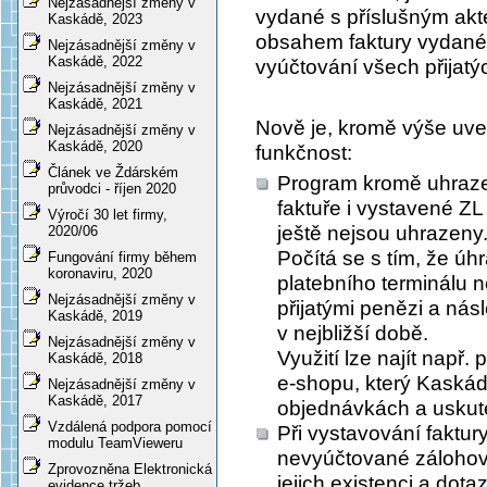
Nejzásadnější změny v
vydané s příslušným akt
Kaskádě, 2023
obsahem faktury vydané 
Nejzásadnější změny v
Kaskádě, 2022
vyúčtování všech přijatý
Nejzásadnější změny v
Kaskádě, 2021
Nově je, kromě výše uved
Nejzásadnější změny v
Kaskádě, 2020
funkčnost:
Článek ve Ždárském
Program kromě uhraze
průvodci - říjen 2020
faktuře i vystavené Z
Výročí 30 let firmy,
ještě nejsou uhrazeny
2020/06
Počítá se s tím, že úh
Fungování firmy během
koronaviru, 2020
platebního terminálu n
Nejzásadnější změny v
přijatými penězi a ná
Kaskádě, 2019
v nejbližší době.
Nejzásadnější změny v
Využití lze najít např.
Kaskádě, 2018
e-shopu, který Kaskádě
Nejzásadnější změny v
Kaskádě, 2017
objednávkách a uskute
Vzdálená podpora pomocí
Při vystavování faktur
modulu TeamVieweru
nevyúčtované zálohové
Zprovozněna Elektronická
jejich existenci a dot
evidence tržeb