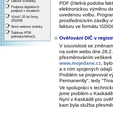
Datové schránky
PDF (čitelná podoba fakt
Podpora digitálních
elektronickou výměnu da
podpisů v emailech
uvedenou volbu. Program
Výročí 20 let firmy,
prostřednictvím zásilky 
2010/06
fakturu ve formátu ISDO
Nové webové stránky
Šablona HTM
jednoduchého(1)
Ověřování DIČ v regist
V souvislosti se změnami,
na svém webu dne 28.2.2
přesměrováním veškeré 
www.mojedane.cz
, by
a s ním spojených údajů 
Problém se projevoval 
Permanently", tedy "Trv
Ve spolupráci s technic
jsme problém v Kaskádě o
Nyní v Kaskádě pro ově
kam byla služba přesmě