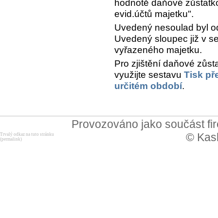
hodnotě daňové zůstatko
evid.účtů majetku".
Uvedený nesoulad byl o
Uvedený sloupec již v s
vyřazeného majetku.
Pro zjištění daňové zůs
využijte sestavu
Tisk př
určitém období
.
Provozováno jako součást f
© Kask
Trvalý odkaz na tuto stránku
(permalink)