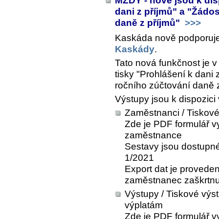
MZDY - nově jsou k dis
dani z příjmů" a "Žádo
daně z příjmů"
>>>
Kaskáda nově podporuj
Kaskády
.
Tato nová funkčnost je 
tisky "Prohlášení k dani 
ročního zúčtování daně z
Výstupy jsou k dispozic
Zaměstnanci / Tiskov
Zde je PDF formulář v
zaměstnance
Sestavy jsou dostupné
1/2021
Export dat je provede
zaměstnanec zaškrtnu
Výstupy / Tiskové výst
výplatám
Zde je PDF formulář v