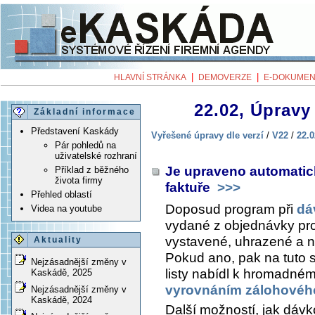
|
|
HLAVNÍ STRÁNKA
DEMOVERZE
E-DOKUMEN
22.02, Úpravy 
Základní informace
Představení Kaskády
Vyřešené úpravy dle verzí
/
V22
/
22.0
Pár pohledů na
uživatelské rozhraní
Je upraveno automatic
Příklad z běžného
života firmy
faktuře
>>>
Přehled oblastí
Doposud program při
dá
Videa na youtube
vydané z objednávky prov
vystavené, uhrazené a
Aktuality
Pokud ano, pak na tuto s
Nejzásadnější změny v
listy nabídl k hromadném
Kaskádě, 2025
vyrovnáním zálohového
Nejzásadnější změny v
Kaskádě, 2024
Další možností, jak dávk