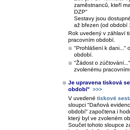
zaměstnanců, kteří ma
DZP"
Sestavy jsou dostupn
až březen (od období 
Rok uvedený v záhlaví t
pracovním období.
"Prohlášení k dani...
období.
"Žádost o zúčtování...
zvolenému pracovním
Je upravena tisková se
období"
>>>
V uvedené
tiskové ses
sloupci "Daňová evidenc
období" započtena i hod
který byl ve zvoleném o
Součet tohoto sloupce z