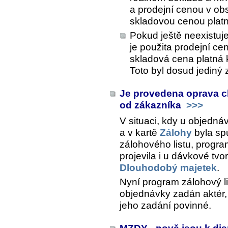
a prodejní cenou v ob
skladovou cenou plat
Pokud ještě neexistuj
je použita prodejní c
skladová cena platná
Toto byl dosud jediný
Je provedena oprava c
od zákazníka
>>>
V situaci, kdy u objedn
a v kartě
Zálohy
byla sp
zálohového listu, progra
projevila i u dávkové tv
Dlouhodobý majetek
.
Nyní program zálohový lis
objednávky zadán aktér,
jeho zadání povinné.