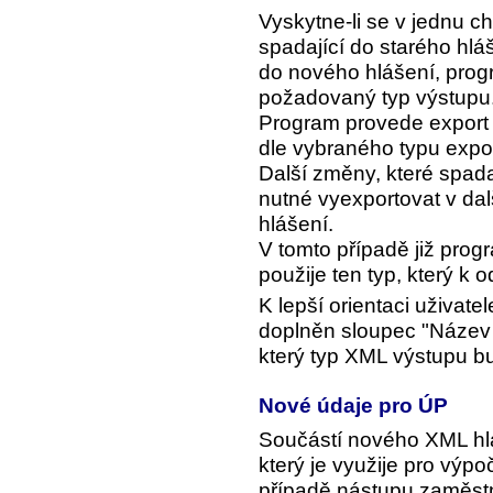
Vyskytne-li se v jednu c
spadající do starého hl
do nového hlášení, progr
požadovaný typ výstupu
Program provede export
dle vybraného typu expo
Další změny, které spad
nutné vyexportovat v dal
hlášení.
V tomto případě již prog
použije ten typ, který k
K lepší orientaci uživatel
doplněn sloupec "Název s
který typ XML výstupu b
Nové údaje pro ÚP
Součástí nového XML hlá
který je využije pro výp
případě nástupu zaměs