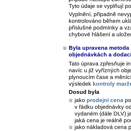
Tyto údaje se vyplňují 
Vyplnění, případně nevyp
kontrolováno během uklá
příslušné podmínky a vz
chybové hlášení a uložen
Byla upravena metoda 
objednávkách a dodací
Tato úprava zpřesňuje in
navíc u již vyřízných ob
plynoucím čase a měnící
výsledek
kontroly marž
Dosud byla
jako
prodejní cena
po
v řádku objednávky od
vydaném (dále DLV) ja
jaká cena je reálně po
jako nákladová cena 