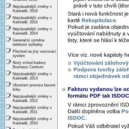
právě v tuto chvíli (tě
Nejzásadnější změny v
Kaskádě, 2016
Stará i nová funkčnost 
Nejzásadnější změny v
kartě
Rekapitulace
.
Kaskádě, 2015
Pokud je zadána objednáv
Nejzásadnější změny v
vyúčtování nabídnuty a 
Kaskádě, 2014
listy, které se hlásí k té
Generační výměna
telefonní ústředny
Přechod na jiný verzovací
Více viz. nové kapitoly h
systém
Vyúčtování zálohový
Nový vchod budovy
Business Centrum
Podpora tvorby zálo
Nejzásadnější změny v
rámci objednávek od
Kaskádě, 2013
Ukončení provozu faxové
Fakturu vydanou lze od
linky
formátu PDF tak ISDO
Nejzásadnější změny v
Kaskádě, 2012
V rámci zprovoznění ISDO
Nejzásadnější změny v
Další doplněna volba
Po
Kaskádě, 2011
ISDOC
.
Nejzásadnější změny v
Kaskádě, 2010
Pokud Váš odběratel vyža