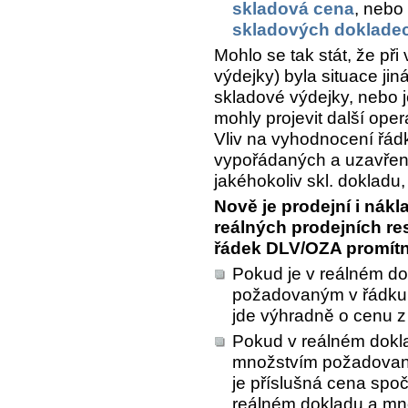
skladová cena
, nebo
skladových doklade
Mohlo se tak stát, že př
výdejky) byla situace jin
skladové výdejky, nebo j
mohly projevit další oper
Vliv na vyhodnocení řád
vypořádaných a uzavřený
jakéhokoliv skl. dokladu,
Nově je prodejní i nák
reálných prodejních re
řádek DLV/OZA promítn
Pokud je v reálném d
požadovaným v řádku
jde výhradně o cenu z
Pokud v reálném dokl
množstvím požadovan
je příslušná cena spo
reálném dokladu a mno