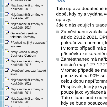
>>>
Nejzásadnější změny v
Tato úprava dodatečně ře
Kaskádě, 2016
době, kdy byla vydána 
Nejzásadnější změny v
Kaskádě, 2015
úpravy.
Nejzásadnější změny v
Jde o následující situace
Kaskádě, 2014
Zaměstnanci začala ka
Generační výměna
až do 23.12.2021. DPN
telefonní ústředny
pokračovala nemocí, k
Přechod na jiný verzovací
systém
I v tomto případě má 
Nový vchod budovy
příspěvku ke karanténě
Business Centrum
Zaměstnanec má naříz
Nejzásadnější změny v
měsíců (např. 27.12.21
Kaskádě, 2013
V tomto případě se mu
Ukončení provozu faxové
linky
posuzovat na 90% sou
Nejzásadnější změny v
celou dobu nepřítomno
Kaskádě, 2012
Příspěvek, který je vy
Nejzásadnější změny v
pouze jako vyplacená 
Kaskádě, 2011
Tuto situaci bude nutn
Nejzásadnější změny v
Kaskádě, 2010
kdy se bude posuzovat