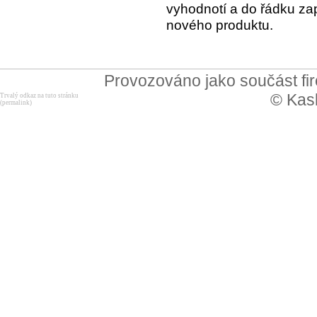
vyhodnotí a do řádku za
nového produktu.
Provozováno jako součást f
© Kask
Trvalý odkaz na tuto stránku
(permalink)