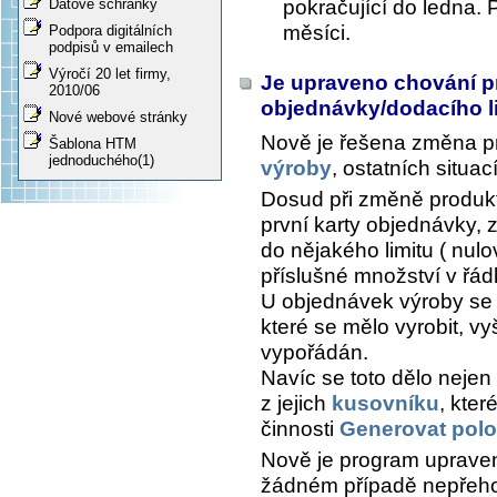
pokračující do ledna.
Datové schránky
měsíci.
Podpora digitálních
podpisů v emailech
Výročí 20 let firmy,
Je upraveno chování p
2010/06
objednávky/dodacího l
Nové webové stránky
Nově je řešena změna p
Šablona HTM
jednoduchého(1)
výroby
, ostatních situa
Dosud při změně produkt
první karty objednávky
do nějakého limitu ( nulo
příslušné množství v řá
U objednávek výroby se 
které se mělo vyrobit, vy
vypořádán.
Navíc se toto dělo nejen
z jejich
kusovníku
, kte
činnosti
Generovat polo
Nově je program upraven
žádném případě nepřeho