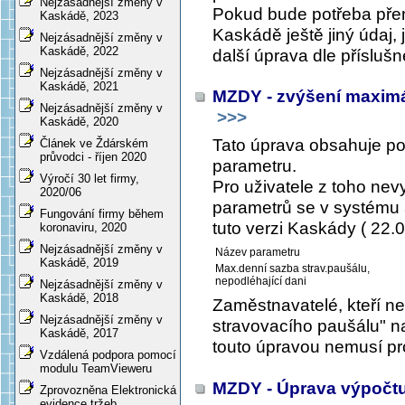
Nejzásadnější změny v
Pokud bude potřeba přen
Kaskádě, 2023
Kaskádě ještě jiný údaj, 
Nejzásadnější změny v
Kaskádě, 2022
další úprava dle příslušn
Nejzásadnější změny v
Kaskádě, 2021
MZDY - zvýšení maximá
Nejzásadnější změny v
>>>
Kaskádě, 2020
Tato úprava obsahuje 
Článek ve Ždárském
průvodci - říjen 2020
parametru.
Výročí 30 let firmy,
Pro uživatele z toho ne
2020/06
parametrů se v systému a
Fungování firmy během
tuto verzi Kaskády ( 22.0
koronaviru, 2020
Nejzásadnější změny v
Název parametru
Kaskádě, 2019
Max.denní sazba strav.paušálu,
nepodléhající dani
Nejzásadnější změny v
Kaskádě, 2018
Zaměstnavatelé, kteří n
Nejzásadnější změny v
stravovacího paušálu" na
Kaskádě, 2017
touto úpravou nemusí pr
Vzdálená podpora pomocí
modulu TeamVieweru
MZDY - Úprava výpočtu 
Zprovozněna Elektronická
evidence tržeb