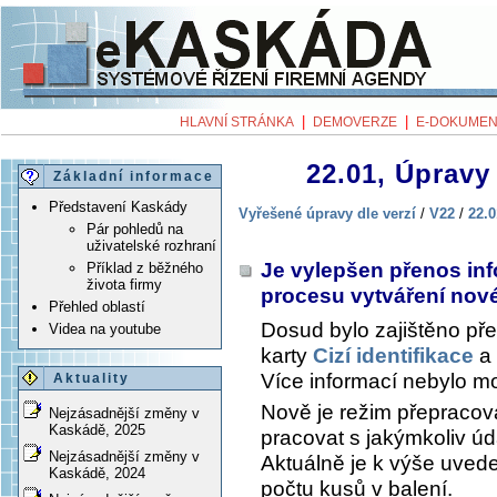
|
|
HLAVNÍ STRÁNKA
DEMOVERZE
E-DOKUMEN
22.01, Úpravy 
Základní informace
Představení Kaskády
Vyřešené úpravy dle verzí
/
V22
/
22.0
Pár pohledů na
uživatelské rozhraní
Je vylepšen přenos inf
Příklad z běžného
života firmy
procesu vytváření no
Přehled oblastí
Dosud bylo zajištěno pře
Videa na youtube
karty
Cizí identifikace
a 
Více informací nebylo m
Aktuality
Nově je režim přepracov
Nejzásadnější změny v
Kaskádě, 2025
pracovat s jakýmkoliv ú
Nejzásadnější změny v
Aktuálně je k výše uve
Kaskádě, 2024
počtu kusů v balení.