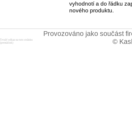
vyhodnotí a do řádku za
nového produktu.
Provozováno jako součást f
© Kask
Trvalý odkaz na tuto stránku
(permalink)