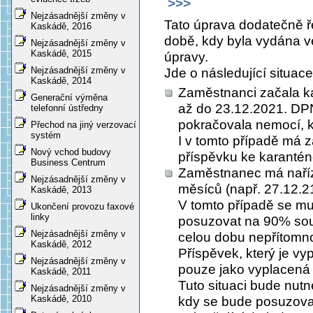
>>>
Nejzásadnější změny v
Tato úprava dodatečně ře
Kaskádě, 2016
době, kdy byla vydána 
Nejzásadnější změny v
Kaskádě, 2015
úpravy.
Nejzásadnější změny v
Jde o následující situace
Kaskádě, 2014
Zaměstnanci začala ka
Generační výměna
až do 23.12.2021. DPN
telefonní ústředny
pokračovala nemocí, k
Přechod na jiný verzovací
systém
I v tomto případě má 
Nový vchod budovy
příspěvku ke karanténě
Business Centrum
Zaměstnanec má naříz
Nejzásadnější změny v
měsíců (např. 27.12.21
Kaskádě, 2013
V tomto případě se mu
Ukončení provozu faxové
linky
posuzovat na 90% sou
Nejzásadnější změny v
celou dobu nepřítomno
Kaskádě, 2012
Příspěvek, který je vy
Nejzásadnější změny v
pouze jako vyplacená 
Kaskádě, 2011
Tuto situaci bude nutn
Nejzásadnější změny v
Kaskádě, 2010
kdy se bude posuzovat