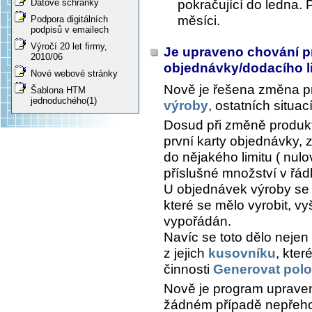
pokračující do ledna.
Datové schránky
měsíci.
Podpora digitálních
podpisů v emailech
Výročí 20 let firmy,
Je upraveno chování p
2010/06
objednávky/dodacího l
Nové webové stránky
Nově je řešena změna p
Šablona HTM
jednoduchého(1)
výroby
, ostatních situa
Dosud při změně produkt
první karty objednávky
do nějakého limitu ( nulo
příslušné množství v řá
U objednávek výroby se 
které se mělo vyrobit, vy
vypořádán.
Navíc se toto dělo nejen
z jejich
kusovníku
, kte
činnosti
Generovat polo
Nově je program upraven
žádném případě nepřeho