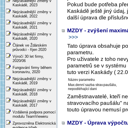
Nejzásadnější změny v
Pokud bude potřeba přen
Kaskádě, 2023
Kaskádě ještě jiný údaj, 
Nejzásadnější změny v
Kaskádě, 2022
další úprava dle příslušn
Nejzásadnější změny v
Kaskádě, 2021
MZDY - zvýšení maximá
Nejzásadnější změny v
>>>
Kaskádě, 2020
Tato úprava obsahuje 
Článek ve Ždárském
průvodci - říjen 2020
parametru.
Výročí 30 let firmy,
Pro uživatele z toho ne
2020/06
parametrů se v systému a
Fungování firmy během
tuto verzi Kaskády ( 22.0
koronaviru, 2020
Nejzásadnější změny v
Název parametru
Kaskádě, 2019
Max.denní sazba strav.paušálu,
nepodléhající dani
Nejzásadnější změny v
Kaskádě, 2018
Zaměstnavatelé, kteří n
Nejzásadnější změny v
stravovacího paušálu" na
Kaskádě, 2017
touto úpravou nemusí pr
Vzdálená podpora pomocí
modulu TeamVieweru
MZDY - Úprava výpočtu 
Zprovozněna Elektronická
evidence tržeb