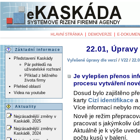
|
|
HLAVNÍ STRÁNKA
DEMOVERZE
E-DOKUMEN
22.01, Úpravy 
Základní informace
Představení Kaskády
Vyřešené úpravy dle verzí
/
V22
/
22.0
Pár pohledů na
uživatelské rozhraní
Je vylepšen přenos inf
Příklad z běžného
života firmy
procesu vytváření no
Přehled oblastí
Dosud bylo zajištěno pře
Videa na youtube
karty
Cizí identifikace
a 
Více informací nebylo m
Aktuality
Nově je režim přepracov
Nejzásadnější změny v
Kaskádě, 2025
pracovat s jakýmkoliv ú
Nejzásadnější změny v
Aktuálně je k výše uve
Kaskádě, 2024
počtu kusů v balení.