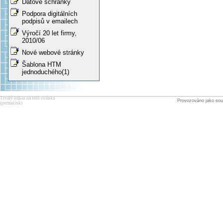
Datové schránky
Podpora digitálních
podpisů v emailech
Výročí 20 let firmy,
2010/06
Nové webové stránky
Šablona HTM
jednoduchého(1)
Trvalý odkaz na tuto stránku
Provozováno jako sou
(permalink)