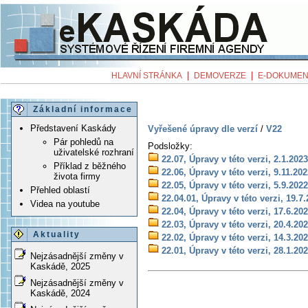
|
|
HLAVNÍ STRÁNKA
DEMOVERZE
E-DOKUMEN
Základní informace
Představení Kaskády
Vyřešené úpravy dle verzí
/
V22
Pár pohledů na
Podsložky:
uživatelské rozhraní
22.07, Úpravy v této verzi, 2.1.2023
Příklad z běžného
22.06, Úpravy v této verzi, 9.11.20
života firmy
22.05, Úpravy v této verzi, 5.9.2022
Přehled oblastí
22.04.01, Úpravy v této verzi, 19.7
Videa na youtube
22.04, Úpravy v této verzi, 17.6.20
22.03, Úpravy v této verzi, 20.4.20
Aktuality
22.02, Úpravy v této verzi, 14.3.20
22.01, Úpravy v této verzi, 28.1.20
Nejzásadnější změny v
Kaskádě, 2025
Nejzásadnější změny v
Kaskádě, 2024