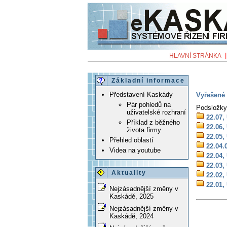
HLAVNÍ STRÁNKA
Základní informace
Představení Kaskády
Vyřešené 
Pár pohledů na
Podsložky
uživatelské rozhraní
22.07,
Příklad z běžného
22.06,
života firmy
22.05,
Přehled oblastí
22.04.
Videa na youtube
22.04,
22.03,
Aktuality
22.02,
22.01,
Nejzásadnější změny v
Kaskádě, 2025
Nejzásadnější změny v
Kaskádě, 2024