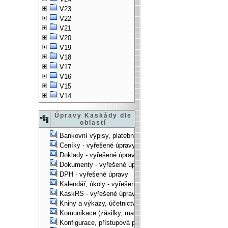
V23
V22
V21
V20
V19
V18
V17
V16
V15
V14
Úpravy Kaskády dle
oblastí
Bankovní výpisy, platební příkazy - vyřešené úpravy
Ceníky - vyřešené úpravy
Doklady - vyřešené úpravy
Dokumenty - vyřešené úpravy
DPH - vyřešené úpravy
Kalendář, úkoly - vyřešené úpravy
KaskRS - vyřešené úpravy
Knihy a výkazy, účetnictví - vyřešené úpravy
Komunikace (zásilky, mail-systém, ...) - vyřešené úpravy
Konfigurace, přístupová práva, ... - vyřešené úpravy