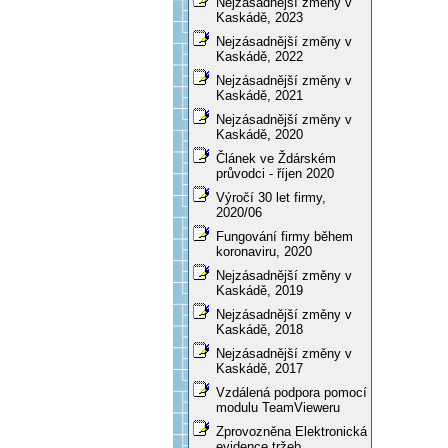
Nejzásadnější změny v
Kaskádě, 2023
Nejzásadnější změny v
Kaskádě, 2022
Nejzásadnější změny v
Kaskádě, 2021
Nejzásadnější změny v
Kaskádě, 2020
Článek ve Ždárském
průvodci - říjen 2020
Výročí 30 let firmy,
2020/06
Fungování firmy během
koronaviru, 2020
Nejzásadnější změny v
Kaskádě, 2019
Nejzásadnější změny v
Kaskádě, 2018
Nejzásadnější změny v
Kaskádě, 2017
Vzdálená podpora pomocí
modulu TeamVieweru
Zprovozněna Elektronická
evidence tržeb