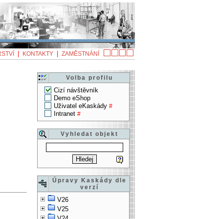
|
|
STVÍ
KONTAKTY
ZAMĚSTNÁNÍ
Volba profilu
Cizí návštěvník
Demo eShop
Uživatel eKaskády
#
Intranet
#
Vyhledat objekt
Úpravy Kaskády dle
verzí
V26
V25
V24