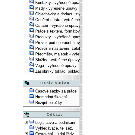
Kontakty - vyřešené úpravy
Mzdy - vyřešené úpravy
Objednávky a dodací listy - vyřešené úpravy
Odběrní místa - vyřešené úpravy
Ostatní - vyřešené úpravy
Práce s textem, formátování, ... - vyřešené úpravy
Produkty - vyřešené úpravy
Provoz pod operačními systémy, technologické věci - vy
Provozní nastavení, zálohování, instalace, ... - vyřešen
Předměty, majetek - vyřešené úpravy
Složky - vyřešené úpravy
Vega - vyřešené úpravy
Zásobníky (sklad, pokladna, bank. účet) - vyřešené úpra
Ceník služeb
Časové sazby za práce
Hromadná školení
Režijní položky
Odkazy
Legislativa a podnikání
Vyhledávače, tel.sez.
Cestování, jízdní řády