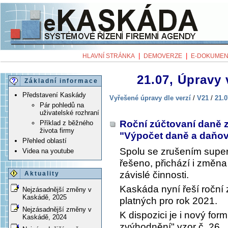
|
|
HLAVNÍ STRÁNKA
DEMOVERZE
E-DOKUMEN
21.07, Úpravy 
Základní informace
Představení Kaskády
Vyřešené úpravy dle verzí
/
V21
/
21.0
Pár pohledů na
uživatelské rozhraní
Roční zúčtovaní daně z 
Příklad z běžného
života firmy
"Výpočet daně a daňo
Přehled oblastí
Spolu se zrušením super
Videa na youtube
řešeno, přichází i změna
závislé činnosti.
Aktuality
Kaskáda nyní řeší roční 
Nejzásadnější změny v
Kaskádě, 2025
platných pro rok 2021.
Nejzásadnější změny v
K dispozici je i nový fo
Kaskádě, 2024
zvýhodnění" vzor č. 26.