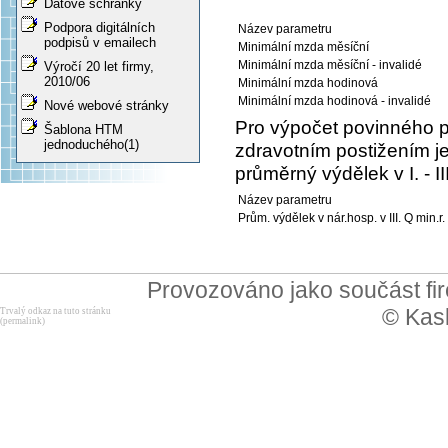
Datové schránky
Podpora digitálních
Název parametru
podpisů v emailech
Minimální mzda měsíční
Minimální mzda měsíční - invalidé
Výročí 20 let firmy,
2010/06
Minimální mzda hodinová
Minimální mzda hodinová - invalidé
Nové webové stránky
Pro výpočet povinného 
Šablona HTM
jednoduchého(1)
zdravotním postižením je
průměrný výdělek v I. - I
Název parametru
Prům. výdělek v nár.hosp. v III. Q min.r.
Provozováno jako součást f
© Kask
Trvalý odkaz na tuto stránku
(permalink)