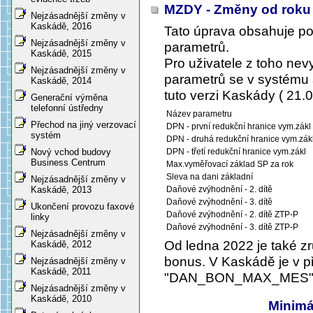
MZDY - Změny od roku
Nejzásadnější změny v
Kaskádě, 2016
Tato úprava obsahuje p
Nejzásadnější změny v
parametrů.
Kaskádě, 2015
Pro uživatele z toho ne
Nejzásadnější změny v
parametrů se v systému a
Kaskádě, 2014
tuto verzi Kaskády ( 21.0
Generační výměna
telefonní ústředny
Název parametru
Přechod na jiný verzovací
DPN - první redukční hranice vym.zákl
systém
DPN - druhá redukční hranice vym.zák
DPN - třetí redukční hranice vym.zákl
Nový vchod budovy
Business Centrum
Max.vyměřovací základ SP za rok
Sleva na dani základní
Nejzásadnější změny v
Daňové zvýhodnění - 2. dítě
Kaskádě, 2013
Daňové zvýhodnění - 3. dítě
Ukončení provozu faxové
Daňové zvýhodnění - 2. dítě ZTP-P
linky
Daňové zvýhodnění - 3. dítě ZTP-P
Nejzásadnější změny v
Od ledna 2022 je také z
Kaskádě, 2012
bonus. V Kaskádě je v 
Nejzásadnější změny v
Kaskádě, 2011
"DAN_BON_MAX_MES" z
Nejzásadnější změny v
Kaskádě, 2010
Minimá