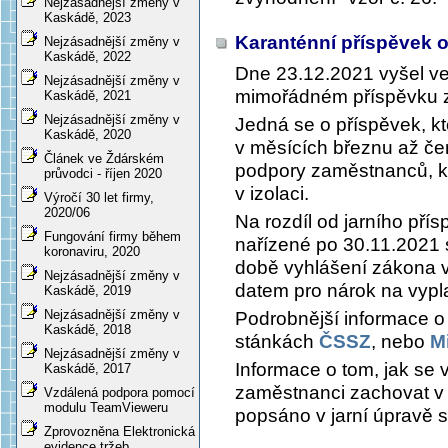
Nejzásadnější změny v
Kaskádě, 2023
Karanténní příspěvek 
Nejzásadnější změny v
Kaskádě, 2022
Dne 23.12.2021 vyšel v
Nejzásadnější změny v
mimořádném příspěvku z
Kaskádě, 2021
Nejzásadnější změny v
Jedná se o příspěvek, kt
Kaskádě, 2020
v měsících březnu až če
Článek ve Ždárském
podpory zaměstnanců, kt
průvodci - říjen 2020
v izolaci.
Výročí 30 let firmy,
2020/06
Na rozdíl od jarního pří
Fungování firmy během
nařízené po 30.11.2021 s
koronaviru, 2020
době vyhlášení zákona v
Nejzásadnější změny v
datem pro nárok na vypla
Kaskádě, 2019
Nejzásadnější změny v
Podrobnější informace o
Kaskádě, 2018
stánkách
ČSSZ
, nebo
M
Nejzásadnější změny v
Informace o tom, jak se 
Kaskádě, 2017
zaměstnanci zachovat v
Vzdálená podpora pomocí
modulu TeamVieweru
popsáno v jarní úpravě 
Zprovozněna Elektronická
evidence tržeb