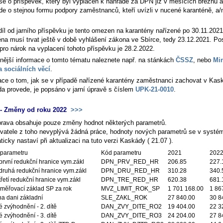
se o příspěvek, který byl vyplácen k náhradě za DPN již v měsících březnu 
jde o stejnou formu podpory zaměstnanců, kteří uvízli v nucené karanténě, a/
díl od jarního příspěvku je tento omezen na karantény nařízené po 30.11.2021
éna musí trvat ještě v době vyhlášení zákona ve Sbírce, tedy 23.12.2021. P
pro nárok na vyplacení tohoto příspěvku je 28.2.2022.
nější informace o tomto tématu naleznete např. na stánkách
ČSSZ
, nebo
Min
a sociálních věcí
.
ace o tom, jak se v případě nařízené karantény zaměstnanci zachovat v Kas
a provede, je popsáno v jarní úpravě s číslem
UPK-21-0010
.
- Změny od roku 2022
>>>
prava obsahuje pouze změny hodnot některých parametrů.
ivatele z toho nevyplývá žádná práce, hodnoty nových parametrů se v systé
icky nastaví při aktualizaci na tuto verzi Kaskády ( 21.07 ).
parametru
Kód parametru
2021
202
první redukční hranice vym.zákl
DPN_PRV_RED_HR
206.85
227.
druhá redukční hranice vym.zákl
DPN_DRU_RED_HR
310.28
340.
řetí redukční hranice vym.zákl
DPN_TRE_RED_HR
620.38
681.
měřovací základ SP za rok
MVZ_LIMIT_ROK_SP
1 701 168.00
1 86
na dani základní
SLE_ZAKL_ROK
27 840.00
30 8
 zvýhodnění - 2. dítě
DAN_ZVY_DITE_RO2
19 404.00
22 3
 zvýhodnění - 3. dítě
DAN_ZVY_DITE_RO3
24 204.00
27 8