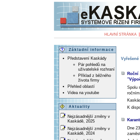
HLAVNÍ STRÁNKA
Základní informace
Představení Kaskády
Vyřešené 
Pár pohledů na
uživatelské rozhraní
Roční 
Příklad z běžného
"Výpoč
života firmy
Přehled oblastí
Spolu 
Videa na youtube
ročním
Kaskád
Aktuality
K disp
Nejzásadnější změny v
Karant
Kaskádě, 2025
Dne 23
Nejzásadnější změny v
Kaskádě, 2024
zaměst