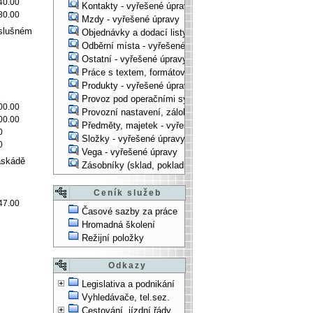
40.00
Kontakty - vyřešené úpravy
80.00
Mzdy - vyřešené úpravy
íslušném
Objednávky a dodací listy - vyřešené úpravy
Odběrní místa - vyřešené úpravy
Ostatní - vyřešené úpravy
Práce s textem, formátování, ... - vyřešené úpravy
Produkty - vyřešené úpravy
2
Provoz pod operačními systémy, technologické věci - vy
00.00
Provozní nastavení, zálohování, instalace, ... - vyřešen
00.00
Předměty, majetek - vyřešené úpravy
0
Složky - vyřešené úpravy
0
Vega - vyřešené úpravy
askádě
Zásobníky (sklad, pokladna, bank. účet) - vyřešené úpra
1
Ceník služeb
47.00
Časové sazby za práce
Hromadná školení
Režijní položky
Odkazy
Legislativa a podnikání
Vyhledávače, tel.sez.
Cestování, jízdní řády