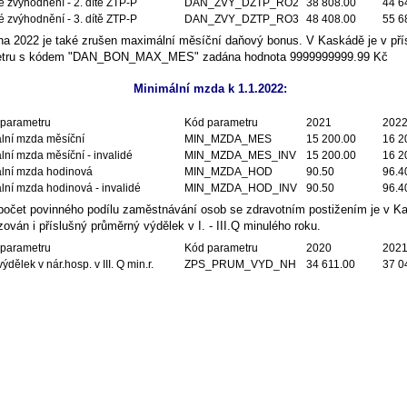
 zvýhodnění - 2. dítě ZTP-P
DAN_ZVY_DZTP_RO2
38 808.00
44 6
 zvýhodnění - 3. dítě ZTP-P
DAN_ZVY_DZTP_RO3
48 408.00
55 6
na 2022 je také zrušen maximální měsíční daňový bonus. V Kaskádě je v př
etru s kódem "DAN_BON_MAX_MES" zadána hodnota 9999999999.99 Kč
Minimální mzda k 1.1.2022:
parametru
Kód parametru
2021
202
lní mzda měsíční
MIN_MZDA_MES
15 200.00
16 2
lní mzda měsíční - invalidé
MIN_MZDA_MES_INV
15 200.00
16 2
lní mzda hodinová
MIN_MZDA_HOD
90.50
96.4
lní mzda hodinová - invalidé
MIN_MZDA_HOD_INV
90.50
96.4
počet povinného podílu zaměstnávání osob se zdravotním postižením je v K
zován i příslušný průměrný výdělek v I. - III.Q minulého roku.
parametru
Kód parametru
2020
202
ýdělek v nár.hosp. v III. Q min.r.
ZPS_PRUM_VYD_NH
34 611.00
37 0