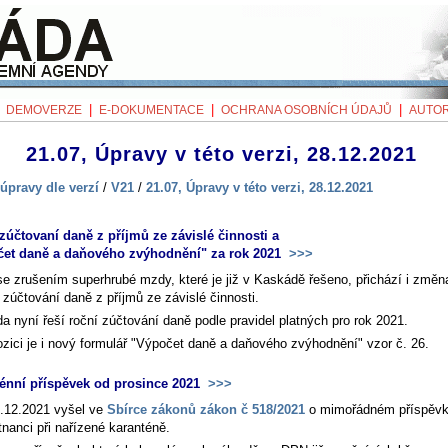
|
|
|
|
DEMOVERZE
E-DOKUMENTACE
OCHRANA OSOBNÍCH ÚDAJŮ
AUTOR
21.07, Úpravy v této verzi, 28.12.2021
úpravy dle verzí
/
V21
/
21.07, Úpravy v této verzi, 28.12.2021
zúčtovaní daně z příjmů ze závislé činnosti a
et daně a daňového zvýhodnění" za rok 2021
>>>
se zrušením superhrubé mzdy, které je již v Kaskádě řešeno, přichází i změn
 zúčtování daně z příjmů ze závislé činnosti.
a nyní řeší roční zúčtování daně podle pravidel platných pro rok 2021.
ozici je i nový formulář "Výpočet daně a daňového zvýhodnění" vzor č. 26.
énní příspěvek od prosince 2021
>>>
.12.2021 vyšel ve
Sbírce zákonů zákon č 518/2021
o mimořádném příspěv
nanci při nařízené karanténě.