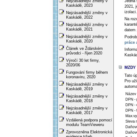
Jedná 
Nejzásadnější změny v
Kaskádě, 2023
2021, 
izolaci.
Nejzásadnější změny v
Kaskádě, 2022
Na roz
karant
Nejzásadnější změny v
Kaskádě, 2021
datem 
Nejzásadnější změny v
Podrob
Kaskádě, 2020
práce 
Článek ve Ždárském
Inform
průvodci - říjen 2020
Kaskád
Výročí 30 let firmy,
2020/06
MZDY 
Fungování firmy během
Tato ú
koronaviru, 2020
Pro už
Nejzásadnější změny v
automat
Kaskádě, 2019
Název 
Nejzásadnější změny v
DPN - 
Kaskádě, 2018
DPN - 
Nejzásadnější změny v
DPN - t
Kaskádě, 2017
Max.vy
Vzdálená podpora pomocí
Sleva 
modulu TeamVieweru
Daňové
Zprovozněna Elektronická
Daňové
evidence tržeb