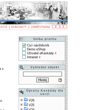
|
|
STVÍ
KONTAKTY
ZAMĚSTNÁNÍ
Volba profilu
Cizí návštěvník
Demo eShop
Uživatel eKaskády
#
Intranet
#
Vyhledat objekt
a v
Úpravy Kaskády dle
verzí
V26
ku
V25
V24