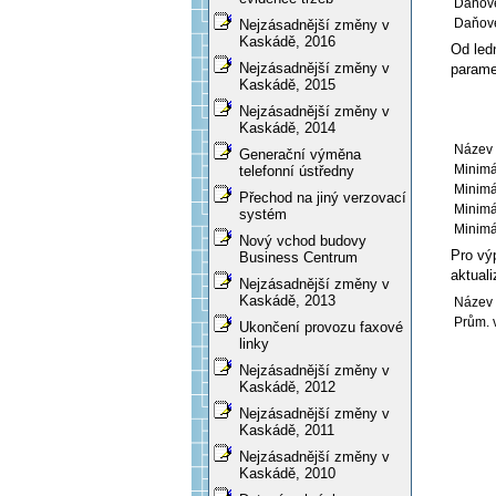
Daňové
Daňové
Nejzásadnější změny v
Kaskádě, 2016
Od led
Nejzásadnější změny v
param
Kaskádě, 2015
Nejzásadnější změny v
Kaskádě, 2014
Název 
Generační výměna
Minimá
telefonní ústředny
Minimá
Přechod na jiný verzovací
Minimá
systém
Minimá
Nový vchod budovy
Pro vý
Business Centrum
aktuali
Nejzásadnější změny v
Kaskádě, 2013
Název 
Prům. v
Ukončení provozu faxové
linky
Nejzásadnější změny v
Kaskádě, 2012
Nejzásadnější změny v
Kaskádě, 2011
Nejzásadnější změny v
Kaskádě, 2010