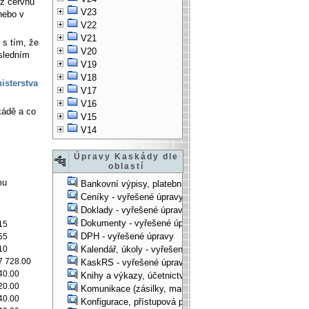
až červnu
V23
nebo v
V22
V21
 s tím, že
V20
osledním
V19
V18
isterstva
V17
V16
kádě a co
V15
V14
Úpravy Kaskády dle
oblastí
mu
Bankovní výpisy, platební příkazy - vyřešené úpravy
Ceníky - vyřešené úpravy
Doklady - vyřešené úpravy
2
Dokumenty - vyřešené úpravy
15
DPH - vyřešené úpravy
55
10
Kalendář, úkoly - vyřešené úpravy
7 728.00
KaskRS - vyřešené úpravy
40.00
Knihy a výkazy, účetnictví - vyřešené úpravy
20.00
Komunikace (zásilky, mail-systém, ...) - vyřešené úpravy
40.00
Konfigurace, přístupová práva, ... - vyřešené úpravy