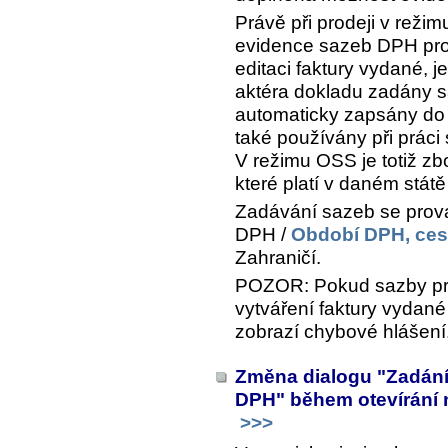
Právě při prodeji v rež
evidence sazeb DPH pro j
editaci faktury vydané, j
aktéra dokladu zadány sa
automaticky zapsány do
také používány při práci
V režimu OSS je totiž z
které platí v daném státě
Zadávání sazeb se pro
DPH /
Období DPH, ces
Zahraničí
.
POZOR: Pokud sazby pro
vytváření faktury vydan
zobrazí chybové hlášení
Změna dialogu "Zadání
DPH" během otevírání 
>>>