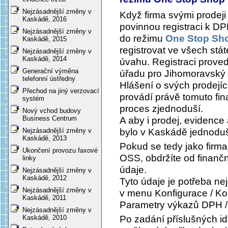
Nejzásadnější změny v
Když firma svými prodej
Kaskádě, 2016
povinnou registraci k DP
Nejzásadnější změny v
do režimu
One Stop Sh
Kaskádě, 2015
registrovat ve všech stát
Nejzásadnější změny v
Kaskádě, 2014
úvahu. Registraci proved
Generační výměna
úřadu pro Jihomoravský 
telefonní ústředny
Hlášení o svých prodejíc
Přechod na jiný verzovací
provádí právě tomuto fin
systém
proces zjednoduší.
Nový vchod budovy
Business Centrum
A aby i prodej, evidence
bylo v Kaskádě jednoduš
Nejzásadnější změny v
Kaskádě, 2013
Pokud se tedy jako firma
Ukončení provozu faxové
OSS, obdržíte od finanční
linky
údaje.
Nejzásadnější změny v
Kaskádě, 2012
Tyto údaje je potřeba ne
Nejzásadnější změny v
v menu
Konfigurace / Ko
Kaskádě, 2011
Parametry výkazů DPH /
Nejzásadnější změny v
Po zadání příslušných i
Kaskádě, 2010