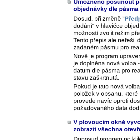
Umožněno posunout po
objednávky dle pásma 
Dosud, při změně "
Před
dodání" v hlavičce objed
možností zvolit režim př
Tento přepis ale neřešil 
zadaném pásmu pro real
Nově je program upraven 
je doplněna nová volba -
datum dle pásma pro real
stavu zaškrtnutá.
Pokud je tato nová volb
položek v obsahu, které 
provede navíc oproti do
požadovaného data dodá
V plovoucím okně vyvo
zobrazit všechna otev
Doposud program po kli