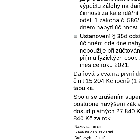
výpočtu zálohy na daň
činnosti za kalendářn
odst. 1 zákona č. 586
dnem nabytí účinnosti
Ustanovení § 35d odst
účinném ode dne nabyt
nepoužije při zúčtová
příjmů fyzických osob 
měsíce roku 2021.
Daňová sleva na první d
činit 15 204 Kč ročně (1 
tabulka.
Spolu se zrušením super
postupné navýšení zákla
dosud platných 27 840 K
840 Kč za rok.
Název parametru
Sleva na dani základní
Daň. zvýh. - 2. dítě