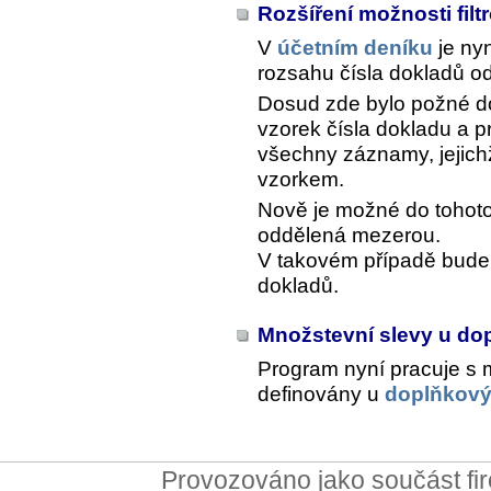
Rozšíření možnosti fil
V
účetním deníku
je ny
rozsahu čísla dokladů o
Dosud zde bylo požné d
vzorek čísla dokladu a 
všechny záznamy, jejich
vzorkem.
Nově je možné do tohoto
oddělená mezerou.
V takovém případě bude 
dokladů.
Množstevní slevy u d
Program nyní pracuje s 
definovány u
doplňkový
Provozováno jako součást f