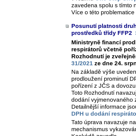
zavedena spolu s tímto 
Více o této problematice
Posunutí platnosti dr
prostředků třídy FFP2
Ministryně financí pro
respirátorů včetně poř
Rozhodnutí je zveřejn
31/2021
ze dne 24. srp
Na základě výše uveden
prodloužení prominutí D
pořízení z JČS a dovozu 
Toto Rozhodnutí navazuje
dodání vyjmenovaného z
Detailnější informace j
DPH u dodání respirát
Tato úprava navazuje n
mechanismus vykazován