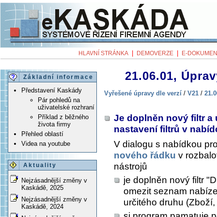
|
|
HLAVNÍ STRÁNKA
DEMOVERZE
E-DOKUMEN
21.06.01, Úprav
Základní informace
Představení Kaskády
Vyřešené úpravy dle verzí
/
V21
/
21.0
Pár pohledů na
uživatelské rozhraní
Je doplněn nový filtr 
Příklad z běžného
života firmy
nastavení filtrů v nab
Přehled oblastí
V dialogu s nabídkou pr
Videa na youtube
nového řádku
v rozbal
nástrojů
Aktuality
je doplněn nový filtr "
Nejzásadnější změny v
Kaskádě, 2025
omezit seznam nabíze
Nejzásadnější změny v
určitého druhu (Zboží, 
Kaskádě, 2024
si program pamatuje pos