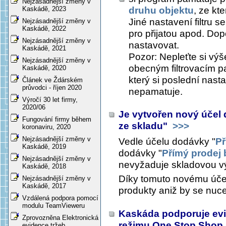
Nejzásadnější změny v
druhu objektu
, ze kt
Kaskádě, 2023
Jiné nastavení filtru s
Nejzásadnější změny v
Kaskádě, 2022
pro přijatou apod. Dop
Nejzásadnější změny v
nastavovat.
Kaskádě, 2021
Pozor: Nepleťte si výše
Nejzásadnější změny v
obecným filtrovacím p
Kaskádě, 2020
který si poslední nast
Článek ve Ždárském
průvodci - říjen 2020
nepamatuje.
Výročí 30 let firmy,
2020/06
Je vytvořen nový účel
Fungování firmy během
ze skladu"
>>>
koronaviru, 2020
Nejzásadnější změny v
Vedle účelu dodávky "
Př
Kaskádě, 2019
dodávky "
Přímý prodej 
Nejzásadnější změny v
nevyžaduje skladovou v
Kaskádě, 2018
Díky tomuto novému úče
Nejzásadnější změny v
Kaskádě, 2017
produkty aniž by se nuce
Vzdálená podpora pomocí
modulu TeamVieweru
Kaskáda podporuje evi
Zprovozněna Elektronická
režimu One Stop Shop
evidence tržeb