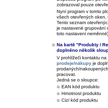
zobrazoval pouze otevře
Nyní program v tomto p
všech otevřených oken, 
Tento seznam otevřenýc
je nastavené grupování o
toto nastavení neměnné) 
Na kartě "Produkty / R
doplněno několik slo
V prohlížeči kontaktu na
prodeje/nákupy
je dopl
prodaných/nakoupených 
pracovat.
Jedná se o sloupce:
EAN kód produktu
Hmotnost produktu
Cizí kód produktu