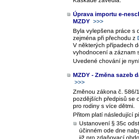
Kaskádě zavedla.
Úprava importu e-nesc
MZDY
>>>
Byla vylepšena práce s
zejména při přechodu z
V některých případech 
vyhodnocení a záznam s 
Uvedené chování je nyn
MZDY - Změna sazeb da
>>>
Změnou zákona č. 586/19
pozdějších předpisů se 
pro rodiny s více dětmi.
Přitom platí následující
Ustanovení § 35c odst
účinném ode dne nabyt
již pro zdaňovací obd