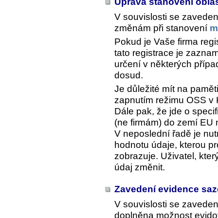
Úprava stanovení obla
V souvislosti se zavede
změnám při stanovení
m
Pokud je Vaše firma reg
tato registrace je zazn
určení v některých příp
dosud.
Je důležité mít na pamět
zapnutím režimu OSS v
Dále pak, že jde o spec
(ne firmám) do zemí EU
V neposlední řadě je nutn
hodnotu údaje, kterou pr
zobrazuje. Uživatel, kte
údaj změnit.
Zavedení evidence saz
V souvislosti se zavede
doplněna možnost evidov