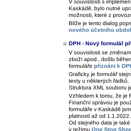
V souvislosti s impleme
Kaskádě, bylo nutné upra
možnosti, které z provoz
Blíže je tento dialog po
nového účetního obdob
DPH - Nový formulář p
V souvislosti se změnami
zboží apod., došlo běhe
formuláře
přiznání k DP
Graficky je formulář stej
texty u některých řádků.
Struktura XML souboru je
Vzhledem k tomu, že je f
Finanční správou je po
formuláře v Kaskádě js
platností až od 1.1.2022.
Od stejného data je tak
v režimu
One Stop Sho