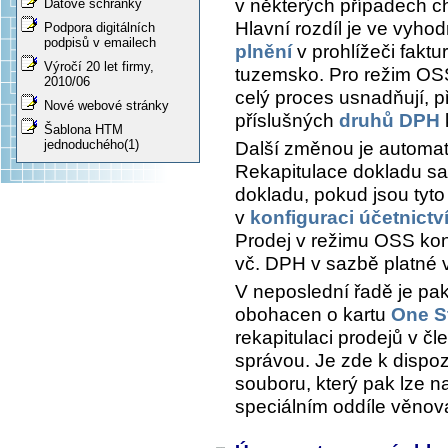
v některých případech ch
Datové schránky
Hlavní rozdíl je ve vyh
Podpora digitálních
podpisů v emailech
plnění
v prohlížeči fakt
Výročí 20 let firmy,
tuzemsko. Pro režim OSS
2010/06
celý proces usnadňují, 
Nové webové stránky
příslušných
druhů DPH
Šablona HTM
jednoduchého(1)
Další změnou je automat
Rekapitulace dokladu
saz
dokladu, pokud jsou tyt
v
konfiguraci účetnictv
Prodej v režimu OSS kon
vč. DPH v sazbě platné 
V neposlední řadě je pa
obohacen o kartu
One S
rekapitulaci prodejů v čl
správou. Je zde k dispoz
souboru, který pak lze na
speciálním oddíle věno