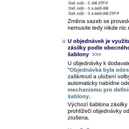
Daň. zvýh. - 2. dítě ZTP-P
Daň. zvýh. - 3. a další dítě
Daň. zvýh. - 3. a další dítě ZTP-P
Změna sazeb se provede 
nemusíte tedy nikde nic 
U objednávek je využi
zásilky podle obecnéh
šablony
>>>
U objednávky k dodavatel
"
Objednávka byla odes
zaškrtnutí a uložení volb
automaticky nabídne ode
mechanismu pro definic
šablony
.
Výchozí šablona zásilky
prohlížeči objednávky o
zrušena.