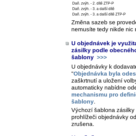
Daň. zvýh. - 2. dítě ZTP-P
Daň. zvýh. - 3. a další dítě
Daň. zvýh. - 3. a další dítě ZTP-P
Změna sazeb se provede 
nemusíte tedy nikde nic 
U objednávek je využi
zásilky podle obecnéh
šablony
>>>
U objednávky k dodavatel
"
Objednávka byla odes
zaškrtnutí a uložení volb
automaticky nabídne ode
mechanismu pro definic
šablony
.
Výchozí šablona zásilky
prohlížeči objednávky o
zrušena.