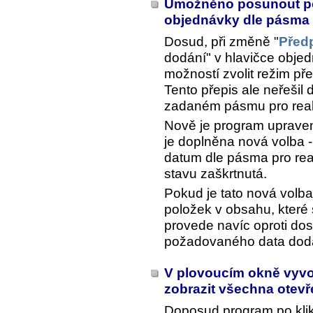
Umožněno posunout po
objednávky dle pásma 
Dosud, při změně "
Před
dodání" v hlavičce objed
možností zvolit režim př
Tento přepis ale neřešil 
zadaném pásmu pro real
Nově je program upraven 
je doplněna nová volba -
datum dle pásma pro real
stavu zaškrtnutá.
Pokud je tato nová volb
položek v obsahu, které 
provede navíc oproti do
požadovaného data dodá
V plovoucím okně vyvo
zobrazit všechna otev
Doposud program po kli