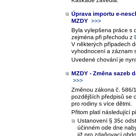
Kaskádě zavedla.
Úprava importu e-nesc
MZDY
>>>
Byla vylepšena práce s
zejména při přechodu z
V některých případech 
vyhodnocení a záznam s 
Uvedené chování je nyn
MZDY - Změna sazeb da
>>>
Změnou zákona č. 586/19
pozdějších předpisů se 
pro rodiny s více dětmi.
Přitom platí následující
Ustanovení § 35c odst
účinném ode dne nabyt
již pro zdaňovací obd