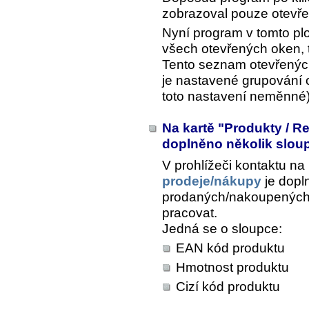
zobrazoval pouze otevře
Nyní program v tomto p
všech otevřených oken, 
Tento seznam otevřenýc
je nastavené grupování o
toto nastavení neměnné) 
Na kartě "Produkty / R
doplněno několik slo
V prohlížeči kontaktu na
prodeje/nákupy
je dopl
prodaných/nakoupených 
pracovat.
Jedná se o sloupce:
EAN kód produktu
Hmotnost produktu
Cizí kód produktu