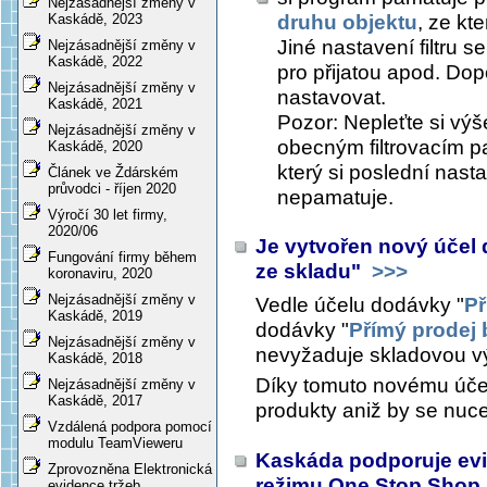
Nejzásadnější změny v
druhu objektu
, ze kt
Kaskádě, 2023
Jiné nastavení filtru s
Nejzásadnější změny v
Kaskádě, 2022
pro přijatou apod. Dop
Nejzásadnější změny v
nastavovat.
Kaskádě, 2021
Pozor: Nepleťte si výše
Nejzásadnější změny v
obecným filtrovacím p
Kaskádě, 2020
který si poslední nast
Článek ve Ždárském
průvodci - říjen 2020
nepamatuje.
Výročí 30 let firmy,
2020/06
Je vytvořen nový účel
Fungování firmy během
ze skladu"
>>>
koronaviru, 2020
Nejzásadnější změny v
Vedle účelu dodávky "
Př
Kaskádě, 2019
dodávky "
Přímý prodej 
Nejzásadnější změny v
nevyžaduje skladovou v
Kaskádě, 2018
Díky tomuto novému úče
Nejzásadnější změny v
Kaskádě, 2017
produkty aniž by se nuce
Vzdálená podpora pomocí
modulu TeamVieweru
Kaskáda podporuje evi
Zprovozněna Elektronická
režimu One Stop Shop
evidence tržeb