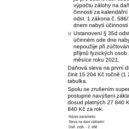
výpočtu zálohy na daň
činnosti za kalendářn
odst. 1 zákona č. 586
dnem nabytí účinnosti
Ustanovení § 35d odst
účinném ode dne nabyt
nepoužije při zúčtová
příjmů fyzických osob 
měsíce roku 2021.
Daňová sleva na první d
činit 15 204 Kč ročně (1 
tabulka.
Spolu se zrušením super
postupné navýšení zákla
dosud platných 27 840 K
840 Kč za rok.
Název parametru
Sleva na dani základní
Daň. zvýh. - 2. dítě