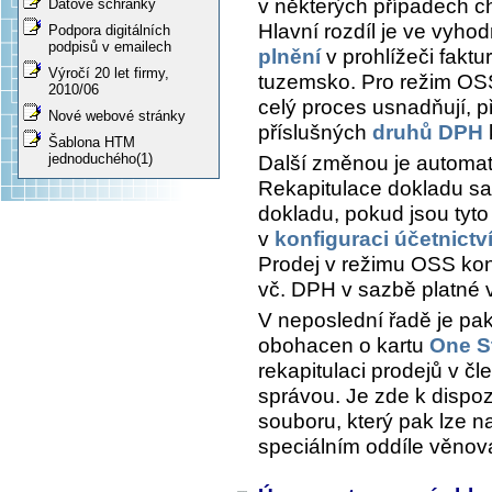
v některých případech ch
Datové schránky
Hlavní rozdíl je ve vyh
Podpora digitálních
podpisů v emailech
plnění
v prohlížeči fakt
Výročí 20 let firmy,
tuzemsko. Pro režim OSS
2010/06
celý proces usnadňují, 
Nové webové stránky
příslušných
druhů DPH
Šablona HTM
jednoduchého(1)
Další změnou je automat
Rekapitulace dokladu
saz
dokladu, pokud jsou tyt
v
konfiguraci účetnictv
Prodej v režimu OSS kon
vč. DPH v sazbě platné 
V neposlední řadě je pa
obohacen o kartu
One S
rekapitulaci prodejů v čl
správou. Je zde k dispoz
souboru, který pak lze na
speciálním oddíle věno