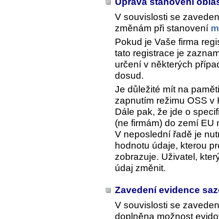
Úprava stanovení obla
V souvislosti se zavede
změnám při stanovení
m
Pokud je Vaše firma reg
tato registrace je zazn
určení v některých příp
dosud.
Je důležité mít na pamět
zapnutím režimu OSS v
Dále pak, že jde o spec
(ne firmám) do zemí EU
V neposlední řadě je nutn
hodnotu údaje, kterou pr
zobrazuje. Uživatel, kte
údaj změnit.
Zavedení evidence saz
V souvislosti se zavede
doplněna možnost evidov