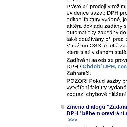
Právě při prodeji v rež
evidence sazeb DPH pro j
editaci faktury vydané, j
aktéra dokladu zadány sa
automaticky zapsány do
také používány při práci
V režimu OSS je totiž z
které platí v daném státě
Zadávání sazeb se pro
DPH /
Období DPH, ces
Zahraničí
.
POZOR: Pokud sazby pro
vytváření faktury vydan
zobrazí chybové hlášení
Změna dialogu "Zadání
DPH" během otevírání 
>>>