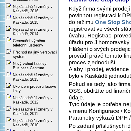
Nejzásadnější změny v
Když firma svými prodej
Kaskádě, 2016
povinnou registraci k DP
Nejzásadnější změny v
do režimu
One Stop Sh
Kaskádě, 2015
registrovat ve všech stát
Nejzásadnější změny v
Kaskádě, 2014
úvahu. Registraci proved
Generační výměna
úřadu pro Jihomoravský 
telefonní ústředny
Hlášení o svých prodejíc
Přechod na jiný verzovací
provádí právě tomuto fin
systém
proces zjednoduší.
Nový vchod budovy
Business Centrum
A aby i prodej, evidence
bylo v Kaskádě jednoduš
Nejzásadnější změny v
Kaskádě, 2013
Pokud se tedy jako firma
Ukončení provozu faxové
OSS, obdržíte od finanční
linky
údaje.
Nejzásadnější změny v
Kaskádě, 2012
Tyto údaje je potřeba ne
Nejzásadnější změny v
v menu
Konfigurace / Ko
Kaskádě, 2011
Parametry výkazů DPH /
Nejzásadnější změny v
Po zadání příslušných i
Kaskádě, 2010