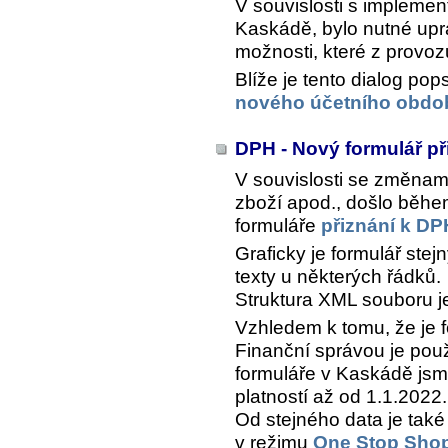
V souvislosti s impleme
Kaskádě, bylo nutné upra
možnosti, které z provoz
Blíže je tento dialog po
nového účetního obdob
DPH - Nový formulář p
V souvislosti se změnami
zboží apod., došlo běhe
formuláře
přiznání k DP
Graficky je formulář stej
texty u některých řádků.
Struktura XML souboru je
Vzhledem k tomu, že je f
Finanční správou je po
formuláře v Kaskádě js
platností až od 1.1.2022.
Od stejného data je tak
v režimu
One Stop Sho