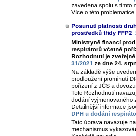
zavedena spolu s tímto 
Více o této problematice
Posunutí platnosti dr
prostředků třídy FFP2
Ministryně financí pro
respirátorů včetně poř
Rozhodnutí je zveřejn
31/2021
ze dne 24. srp
Na základě výše uveden
prodloužení prominutí D
pořízení z JČS a dovozu 
Toto Rozhodnutí navazuje
dodání vyjmenovaného z
Detailnější informace j
DPH u dodání respirát
Tato úprava navazuje n
mechanismus vykazován