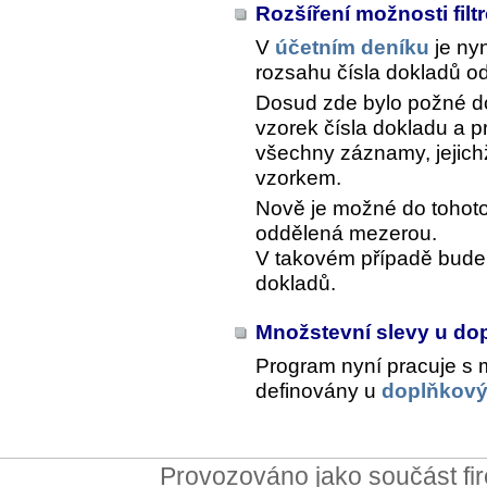
Rozšíření možnosti fil
V
účetním deníku
je ny
rozsahu čísla dokladů o
Dosud zde bylo požné d
vzorek čísla dokladu a 
všechny záznamy, jejich
vzorkem.
Nově je možné do tohoto
oddělená mezerou.
V takovém případě bude 
dokladů.
Množstevní slevy u d
Program nyní pracuje s 
definovány u
doplňkový
Provozováno jako součást f