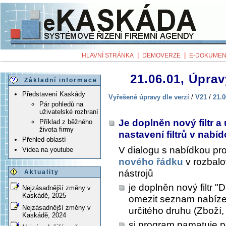
|
|
HLAVNÍ STRÁNKA
DEMOVERZE
E-DOKUMEN
21.06.01, Úprav
Základní informace
Představení Kaskády
Vyřešené úpravy dle verzí
/
V21
/
21.0
Pár pohledů na
uživatelské rozhraní
Je doplněn nový filtr 
Příklad z běžného
života firmy
nastavení filtrů v nab
Přehled oblastí
V dialogu s nabídkou pr
Videa na youtube
nového řádku
v rozbal
nástrojů
Aktuality
je doplněn nový filtr "
Nejzásadnější změny v
Kaskádě, 2025
omezit seznam nabíze
Nejzásadnější změny v
určitého druhu (Zboží, 
Kaskádě, 2024
si program pamatuje pos