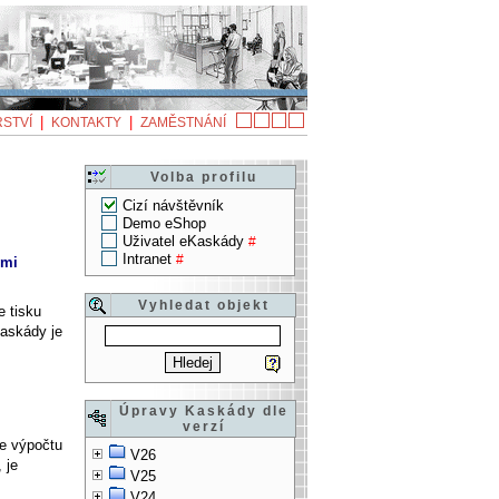
|
|
STVÍ
KONTAKTY
ZAMĚSTNÁNÍ
Volba profilu
Cizí návštěvník
Demo eShop
Uživatel eKaskády
#
Intranet
#
ími
Vyhledat objekt
e tisku
Kaskády je
Úpravy Kaskády dle
verzí
ve výpočtu
V26
 je
V25
V24