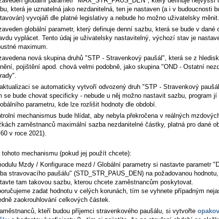
zaveden globální parametr "MAX_STR_PAUS_DEN", který definuje nejvyšší 
bu, která je uznatelná jako nezdanitelná, ten je nastaven (a i v budoucnosti 
tavován) vyvojáři dle platné legislativy a nebude ho možno uživatelsky měnit
zaveden globální parametr, který definuje denní sazbu, která se bude v dané 
avdu vyplácet. Tento údaj je uživatelsky nastavitelný, výchozí stav je nastav
pustné maximum.
zavedena nová skupina druhů "STP - Stravenkový paušál", která se z hledis
nění, pojištění apod. chová velmi podobně, jako skupina "OND - Ostatní nezd
rady".
 aktualizaci se automaticky vytvoří odvozený druh "STP - Stravenkový paušál
h se bude chovat specificky - nebude u něj možno nastavit sazbu, program jí
lobálního parametru, kde lze rozlišit hodnoty dle období.
trolní mechanismus bude hlídat, aby nebyla překročena v reálných mzdovýc
žkách zaměstnanců maximální sazba nezdanitelné částky, platná pro dané o
.60 v roce 2021).
í tohoto mechanismu (pokud jej použít chcete):
odulu Mzdy / Konfigurace mezd / Globální parametry si nastavte parametr "
ba stravovacího paušálu" (STD_STR_PAUS_DEN) na požadovanou hodnotu,
tavte tam takovou sazbu, kterou chcete zaměstnancům poskytovat.
oručujeme zadat hodnotu v celých korunách, tím se vyhnete případným nej
edně zaokrouhlování celkových částek.
aměstnanců, kteří budou příjemci stravenkového paušálu, si vytvořte
opako