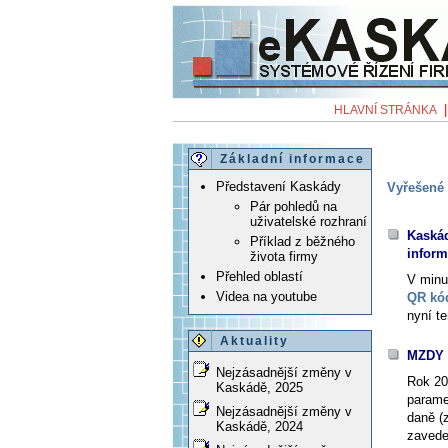
HLAVNÍ STRÁNKA
Základní informace
Představení Kaskády
Vyřešené 
Pár pohledů na
uživatelské rozhraní
Kaskád
Příklad z běžného
infor
života firmy
Přehled oblastí
V minu
Videa na youtube
QR kód
nyní t
Aktuality
MZDY p
Nejzásadnější změny v
Rok 20
Kaskádě, 2025
parame
Nejzásadnější změny v
daně (
Kaskádě, 2024
zaved