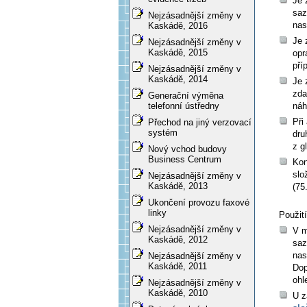
Je 
saz
Nejzásadnější změny v
nas
Kaskádě, 2016
Je 
Nejzásadnější změny v
Kaskádě, 2015
opr
pří
Nejzásadnější změny v
Kaskádě, 2014
Je 
zda
Generační výměna
náh
telefonní ústředny
Při
Přechod na jiný verzovací
systém
dru
z g
Nový vchod budovy
Business Centrum
Kon
slo
Nejzásadnější změny v
Kaskádě, 2013
(75
Ukončení provozu faxové
linky
Použit
Nejzásadnější změny v
V m
Kaskádě, 2012
saz
nas
Nejzásadnější změny v
Kaskádě, 2011
Dop
ohl
Nejzásadnější změny v
Kaskádě, 2010
U z