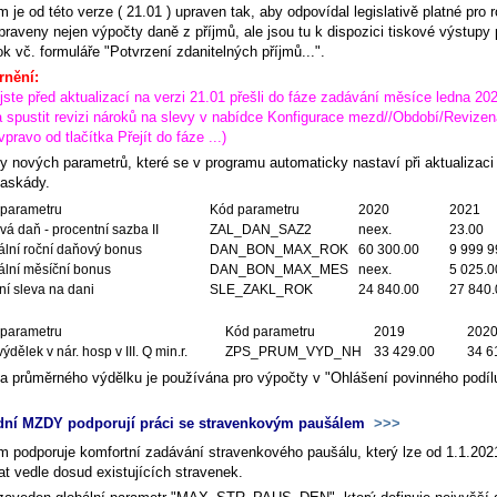
 je od této verze ( 21.01 ) upraven tak, aby odpovídal legislativě platné pro 
raveny nejen výpočty daně z příjmů, ale jsou tu k dispozici tiskové výstupy 
ok vč. formuláře "Potvrzení zdanitelných příjmů...".
rnění:
ste před aktualizací na verzi 21.01 přešli do fáze zadávání měsíce ledna 202
a spustit revizi nároků na slevy v nabídce
Konfigurace mezd//Období/Revizen
vpravo od tlačítka
Přejít do fáze
...)
y nových parametrů, které se v programu automaticky nastaví při aktualizaci 
Kaskády.
parametru
Kód parametru
2020
2021
vá daň - procentní sazba II
ZAL_DAN_SAZ2
neex.
23.00
lní roční daňový bonus
DAN_BON_MAX_ROK
60 300.00
9 999 9
lní měsíční bonus
DAN_BON_MAX_MES
neex.
5 025.0
ní sleva na dani
SLE_ZAKL_ROK
24 840.00
27 840.
parametru
Kód parametru
2019
202
ýdělek v nár. hosp v III. Q min.r.
ZPS_PRUM_VYD_NH
33 429.00
34 6
a průměrného výdělku je používána pro výpočty v "Ohlášení povinného podí
dní MZDY podporují práci se stravenkovým paušálem
>>>
m podporuje komfortní zadávání stravenkového paušálu, který lze od 1.1.202
at vedle dosud existujících stravenek.