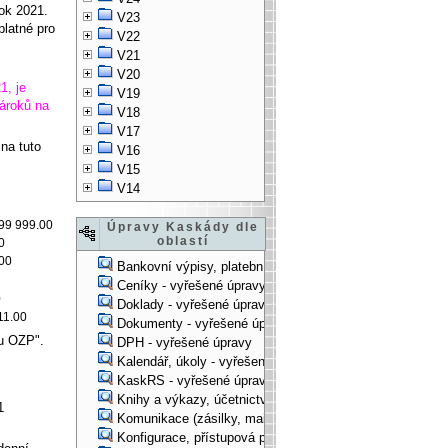
rok 2021.
V23
platné pro
V22
V21
V20
1, je
V19
ároků na
V18
V17
na tuto
V16
V15
V14
99 999.00
Úpravy Kaskády dle
oblastí
0
00
Bankovní výpisy, platební příkazy - vyřešené úpravy
Ceníky - vyřešené úpravy
0
Doklady - vyřešené úpravy
11.00
Dokumenty - vyřešené úpravy
lu OZP".
DPH - vyřešené úpravy
Kalendář, úkoly - vyřešené úpravy
KaskRS - vyřešené úpravy
Knihy a výkazy, účetnictví - vyřešené úpravy
1
Komunikace (zásilky, mail-systém, ...) - vyřešené úpravy
Konfigurace, přístupová práva, ... - vyřešené úpravy