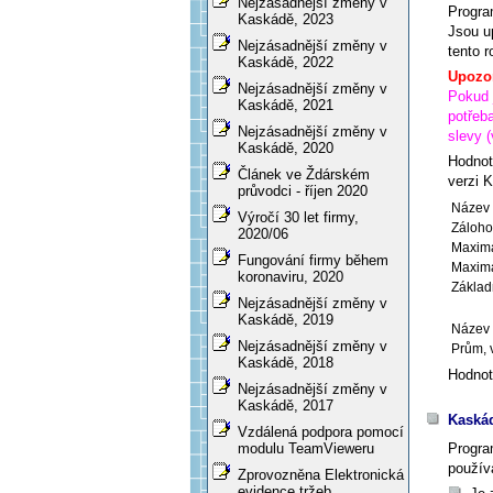
Nejzásadnější změny v
Program
Kaskádě, 2023
Jsou up
Nejzásadnější změny v
tento r
Kaskádě, 2022
Upozo
Nejzásadnější změny v
Pokud j
Kaskádě, 2021
potřeb
Nejzásadnější změny v
slevy
(
Kaskádě, 2020
Hodnot
Článek ve Ždárském
verzi 
průvodci - říjen 2020
Název 
Výročí 30 let firmy,
Záloho
2020/06
Maximá
Fungování firmy během
Maximá
koronaviru, 2020
Základ
Nejzásadnější změny v
Kaskádě, 2019
Název 
Nejzásadnější změny v
Prům, v
Kaskádě, 2018
Hodnot
Nejzásadnější změny v
Kaskádě, 2017
Kaská
Vzdálená podpora pomocí
Progra
modulu TeamVieweru
použív
Zprovozněna Elektronická
evidence tržeb