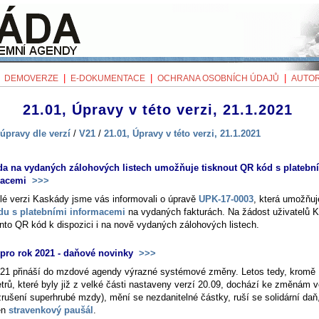
|
|
|
|
DEMOVERZE
E-DOKUMENTACE
OCHRANA OSOBNÍCH ÚDAJŮ
AUTOR
21.01, Úpravy v této verzi, 21.1.2021
úpravy dle verzí
/
V21
/
21.01, Úpravy v této verzi, 21.1.2021
a na vydaných zálohových listech umožňuje tisknout QR kód s platebn
macemi
>>>
lé verzi Kaskády jsme vás informovali o úpravě
UPK-17-0003
, která umožňuj
u s platebními informacemi
na vydaných fakturách. Na žádost uživatelů 
ento QR kód k dispozici i na nově vydaných zálohových listech.
ro rok 2021 - daňové novinky
>>>
21 přináší do mzdové agendy výrazné systémové změny. Letos tedy, kromě
trů, které byly již z velké části nastaveny verzí 20.09, dochází ke změnám 
zrušení superhrubé mzdy), mění se nezdanitelné částky, ruší se solidární daň,
en
stravenkový paušál
.