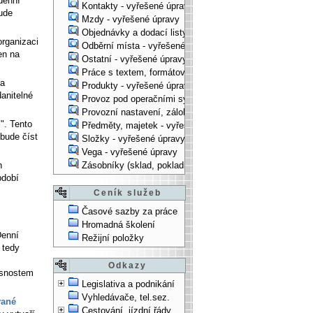
denní
Kontakty - vyřešené úpravy
bude
Mzdy - vyřešené úpravy
.
Objednávky a dodací listy - vyřešené úpravy
organizaci
Odběrní místa - vyřešené úpravy
en na
Ostatní - vyřešené úpravy
Práce s textem, formátování, ... - vyřešené úpravy
ka
Produkty - vyřešené úpravy
anitelné
Provoz pod operačními systémy, technologické věci - vy
Provozní nastavení, zálohování, instalace, ... - vyřešen
". Tento
Předměty, majetek - vyřešené úpravy
 bude číst
Složky - vyřešené úpravy
Vega - vyřešené úpravy
h
Zásobníky (sklad, pokladna, bank. účet) - vyřešené úpra
bdobí
Ceník služeb
Časové sazby za práce
Hromadná školení
Denní
Režijní položky
 tedy
Odkazy
asnostem
Legislativa a podnikání
Vyhledávače, tel.sez.
vané
Cestování, jízdní řády