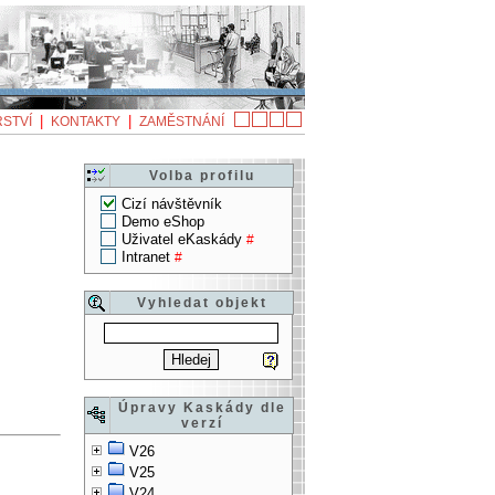
|
|
STVÍ
KONTAKTY
ZAMĚSTNÁNÍ
Volba profilu
Cizí návštěvník
Demo eShop
Uživatel eKaskády
#
Intranet
#
Vyhledat objekt
Úpravy Kaskády dle
verzí
V26
V25
V24