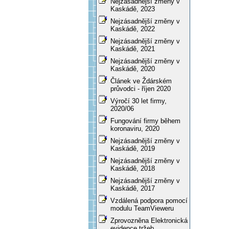
Nejzásadnější změny v
Kaskádě, 2023
Nejzásadnější změny v
Kaskádě, 2022
Nejzásadnější změny v
Kaskádě, 2021
Nejzásadnější změny v
Kaskádě, 2020
Článek ve Ždárském
průvodci - říjen 2020
Výročí 30 let firmy,
2020/06
Fungování firmy během
koronaviru, 2020
Nejzásadnější změny v
Kaskádě, 2019
Nejzásadnější změny v
Kaskádě, 2018
Nejzásadnější změny v
Kaskádě, 2017
Vzdálená podpora pomocí
modulu TeamVieweru
Zprovozněna Elektronická
evidence tržeb