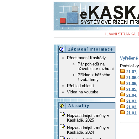
HLAVNÍ STRÁNKA
Základní informace
Představení Kaskády
Vyřešené 
Pár pohledů na
Podsložky
uživatelské rozhraní
21.07,
Příklad z běžného
21.06.
života firmy
21.06,
Přehled oblastí
21.05,
Videa na youtube
21.04,
21.03,
Aktuality
21.02,
21.01,
Nejzásadnější změny v
Kaskádě, 2025
Nejzásadnější změny v
Kaskádě, 2024