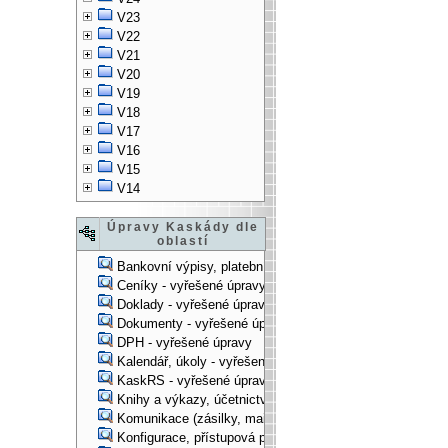
V23
V22
V21
V20
V19
V18
V17
V16
V15
V14
Úpravy Kaskády dle
oblastí
Bankovní výpisy, platební příkazy - vyřešené úpravy
Ceníky - vyřešené úpravy
Doklady - vyřešené úpravy
Dokumenty - vyřešené úpravy
DPH - vyřešené úpravy
Kalendář, úkoly - vyřešené úpravy
KaskRS - vyřešené úpravy
Knihy a výkazy, účetnictví - vyřešené úpravy
Komunikace (zásilky, mail-systém, ...) - vyřešené úpravy
Konfigurace, přístupová práva, ... - vyřešené úpravy