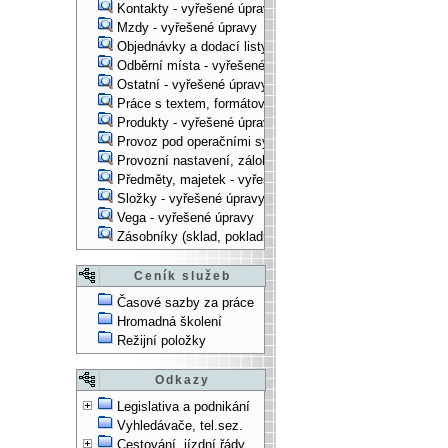
Kontakty - vyřešené úpravy
Mzdy - vyřešené úpravy
Objednávky a dodací listy - vyřešené úpravy
Odběrní místa - vyřešené úpravy
Ostatní - vyřešené úpravy
Práce s textem, formátování, ... - vyřešené úpravy
Produkty - vyřešené úpravy
Provoz pod operačními systémy, technologické věci - vy
Provozní nastavení, zálohování, instalace, ... - vyřešen
Předměty, majetek - vyřešené úpravy
Složky - vyřešené úpravy
Vega - vyřešené úpravy
Zásobníky (sklad, pokladna, bank. účet) - vyřešené úpra
Ceník služeb
Časové sazby za práce
Hromadná školení
Režijní položky
Odkazy
Legislativa a podnikání
Vyhledávače, tel.sez.
Cestování, jízdní řády