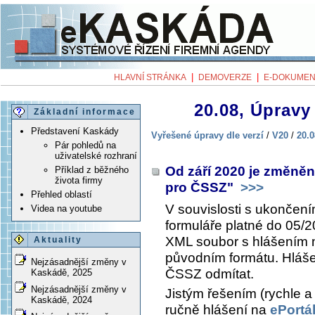
|
|
HLAVNÍ STRÁNKA
DEMOVERZE
E-DOKUMEN
20.08, Úpravy 
Základní informace
Představení Kaskády
Vyřešené úpravy dle verzí
/
V20
/
20.0
Pár pohledů na
uživatelské rozhraní
Od září 2020 je změněn
Příklad z běžného
života firmy
pro ČSSZ"
>>>
Přehled oblastí
V souvislosti s ukončení
Videa na youtube
formuláře platné do 05/2
XML soubor s hlášením 
Aktuality
původním formátu. Hláš
Nejzásadnější změny v
ČSSZ odmítat.
Kaskádě, 2025
Nejzásadnější změny v
Jistým řešením (rychle a 
Kaskádě, 2024
ručně hlášení na
ePortá