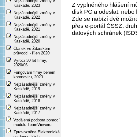
Nejzásadnější změny v
Z vyplněného hlášení mů
Kaskádě, 2023
disk PC a odeslat, nebo 
Nejzásadnější změny v
Kaskádě, 2022
Zde se nabízí dvě možno
Nejzásadnější změny v
přes e-portál ČSSZ, dru
Kaskádě, 2021
datových schránek (ISDS
Nejzásadnější změny v
Kaskádě, 2020
Článek ve Ždárském
průvodci - říjen 2020
Výročí 30 let firmy,
2020/06
Fungování firmy během
koronaviru, 2020
Nejzásadnější změny v
Kaskádě, 2019
Nejzásadnější změny v
Kaskádě, 2018
Nejzásadnější změny v
Kaskádě, 2017
Vzdálená podpora pomocí
modulu TeamVieweru
Zprovozněna Elektronická
evidence tržeb