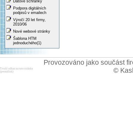
Datové schránky
Podpora digitálních
podpisů v emailech
Výročí 20 let firmy,
2010/06
Nové webové stránky
Šablona HTM
jednoduchého(1)
Provozováno jako součást f
© Kask
Trvalý odkaz na tuto stránku
(permalink)