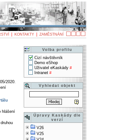
|
|
STVÍ
KONTAKTY
ZAMĚSTNÁNÍ
Volba profilu
Cizí návštěvník
Demo eShop
Uživatel eKaskády
#
Intranet
#
 05/2020.
Vyhledat objekt
ení
tálu
 hlášení
Úpravy Kaskády dle
verzí
 druhou
V26
V25
V24