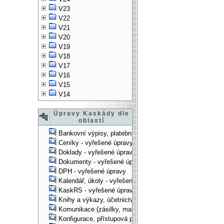
V23
V22
V21
V20
V19
V18
V17
V16
V15
V14
Úpravy Kaskády dle
oblastí
Bankovní výpisy, platební příkazy - vyřešené úpravy
Ceníky - vyřešené úpravy
Doklady - vyřešené úpravy
Dokumenty - vyřešené úpravy
DPH - vyřešené úpravy
Kalendář, úkoly - vyřešené úpravy
KaskRS - vyřešené úpravy
Knihy a výkazy, účetnictví - vyřešené úpravy
Komunikace (zásilky, mail-systém, ...) - vyřešené úpravy
Konfigurace, přístupová práva, ... - vyřešené úpravy