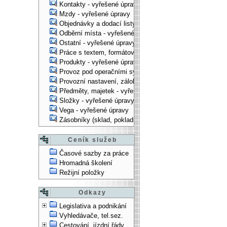
Kontakty - vyřešené úpravy
Mzdy - vyřešené úpravy
Objednávky a dodací listy - vyřešené úpravy
Odběrní místa - vyřešené úpravy
Ostatní - vyřešené úpravy
Práce s textem, formátování, ... - vyřešené úpravy
Produkty - vyřešené úpravy
Provoz pod operačními systémy, technologické věci - vy
Provozní nastavení, zálohování, instalace, ... - vyřešen
Předměty, majetek - vyřešené úpravy
Složky - vyřešené úpravy
Vega - vyřešené úpravy
Zásobníky (sklad, pokladna, bank. účet) - vyřešené úpra
Ceník služeb
Časové sazby za práce
Hromadná školení
Režijní položky
Odkazy
Legislativa a podnikání
Vyhledávače, tel.sez.
Cestování, jízdní řády