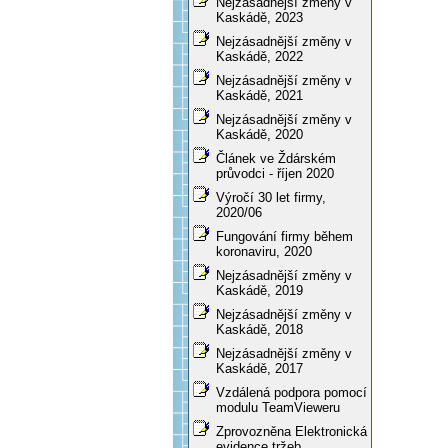
Nejzásadnější změny v
Kaskádě, 2023
Nejzásadnější změny v
Kaskádě, 2022
Nejzásadnější změny v
Kaskádě, 2021
Nejzásadnější změny v
Kaskádě, 2020
Článek ve Ždárském
průvodci - říjen 2020
Výročí 30 let firmy,
2020/06
Fungování firmy během
koronaviru, 2020
Nejzásadnější změny v
Kaskádě, 2019
Nejzásadnější změny v
Kaskádě, 2018
Nejzásadnější změny v
Kaskádě, 2017
Vzdálená podpora pomocí
modulu TeamVieweru
Zprovozněna Elektronická
evidence tržeb