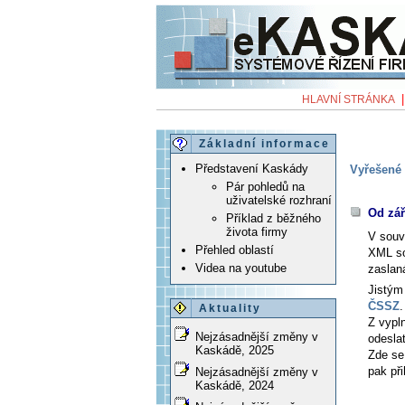
HLAVNÍ STRÁNKA
Základní informace
Představení Kaskády
Vyřešené 
Pár pohledů na
uživatelské rozhraní
Od zář
Příklad z běžného
života firmy
V souv
Přehled oblastí
XML so
Videa na youtube
zaslan
Jistým 
ČSSZ
.
Aktuality
Z vypl
Nejzásadnější změny v
odeslat
Kaskádě, 2025
Zde se
pak př
Nejzásadnější změny v
Kaskádě, 2024