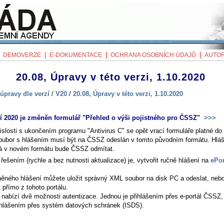
|
|
|
|
DEMOVERZE
E-DOKUMENTACE
OCHRANA OSOBNÍCH ÚDAJŮ
AUTOR
20.08, Úpravy v této verzi, 1.10.2020
úpravy dle verzí
/
V20
/
20.08, Úpravy v této verzi, 1.10.2020
í 2020 je změněn formulář "Přehled o výši pojistného pro ČSSZ"
>>>
islosti s ukončením programu "Antivirus C" se opět vrací formuláře platné do
ubor s hlášením musí být na ČSSZ odeslán v tomto původním formátu. Hláš
á v novém formátu bude ČSSZ odmítat.
řešením (rychle a bez nutnosti aktualizace) je, vytvořit ručně hlášení na
ePor
něného hlášení můžete uložit správný XML soubor na disk PC a odeslat, nebo
 přímo z tohoto portálu.
 nabízí dvě možnosti autentizace. Jednou je přihlášením přes e-portál ČSSZ,
ihlášením přes systém datových schránek (ISDS).