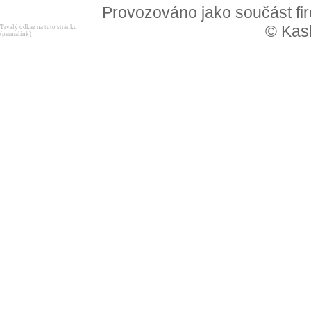
Provozováno jako součást f
© Kask
Trvalý odkaz na tuto stránku
(permalink)