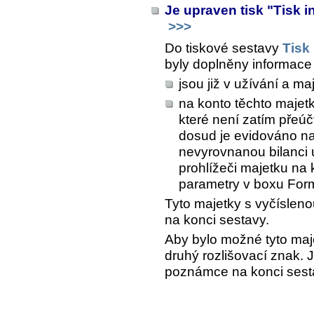
Je upraven tisk "Tisk i
>>>
Do tiskové sestavy
Tisk
byly doplněny informace 
jsou již v užívání a ma
na konto těchto majet
které není zatím přeú
dosud je evidováno na
nevyrovnanou bilanci ú
prohlížeči majetku na 
parametry
v boxu
Form
Tyto majetky s vyčísleno
na konci sestavy.
Aby bylo možné tyto majet
druhý rozlišovací znak. 
poznámce na konci sest