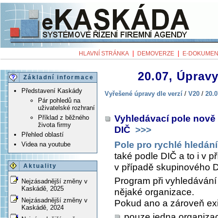
|
|
HLAVNÍ STRÁNKA
DEMOVERZE
E-DOKUMEN
20.07, Úpravy
Základní informace
Představení Kaskády
Vyřešené úpravy dle verzí
/
V20
/
20.0
Pár pohledů na
uživatelské rozhraní
Vyhledávací pole nově
Příklad z běžného
života firmy
DIČ
>>>
Přehled oblastí
Pole pro rychlé hledání
Videa na youtube
také podle DIČ a to i v 
v případě skupinového DI
Aktuality
Program při vyhledávání
Nejzásadnější změny v
Kaskádě, 2025
nějaké organizace.
Nejzásadnější změny v
Pokud ano a zároveň exi
Kaskádě, 2024
pouze jedna organizac