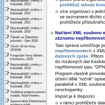
Nejzásadnější změny v
prohlížeč tohoto Kon
Kaskádě, 2023
Nejzásadnější změny v
více organizací s jed
Kaskádě, 2022
se seznamem těchto or
Nejzásadnější změny v
prohlížeče příslušného
Kaskádě, 2021
Nejzásadnější změny v
Kaskádě, 2020
Načtení XML souboru e
Článek ve Ždárském
záznamu nepřítomnost
průvodci - říjen 2020
Tato úprava umožňuje po
Výročí 30 let firmy,
2020/06
nepřítomnostech
z XML 
datových zpráv
. Přitom
Fungování firmy během
koronaviru, 2020
do mzdových dat Kaskád
Nejzásadnější změny v
nepřítomností typu "DPN
Kaskádě, 2019
Program vlastně provede 
Nejzásadnější změny v
Kaskádě, 2018
účetní dělá "ručně" opi
Nejzásadnější změny v
paralelně s XML souborem
Kaskádě, 2017
neschopenky.
Vzdálená podpora pomocí
Import je k dispozici
modulu TeamVieweru
Zprovozněna Elektronická
v rámci prohlížeče da
evidence tržeb