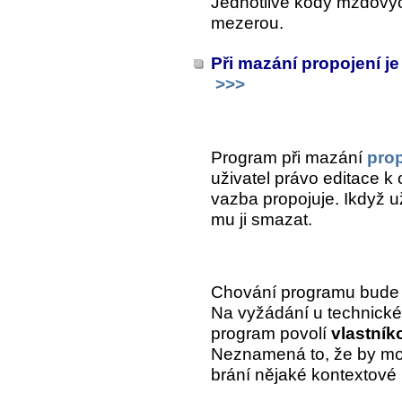
Jednotlivé kódy mzdovýc
mezerou.
Při mazání propojení je
>>>
Program při mazání
pro
uživatel právo editace k
vazba propojuje. Ikdyž už
mu ji smazat.
Chování programu bude i 
Na vyžádání u technické 
program povolí
vlastník
Neznamená to, že by moh
brání nějaké kontextové 