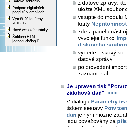
Datové schránky
z datové zprávy, kte
Podpora digitálních
uložte XML soubor 
podpisů v emailech
vstupte do modulu 
Výročí 20 let firmy,
karty
Nepřítomnost
2010/06
Nové webové stránky
zde z panelu nástro
Šablona HTM
vyvolejte funkci
Imp
jednoduchého(1)
diskového soubor
vyberte diskový soubo
datové zprávy
po provedení importu
zaznamenal.
Je upraven tisk "Potvrz
zálohová daň"
>>>
V dialogu
Parametry tis
tiskem sestavy
Potvrzen
daň
je nyní možné zada
jsou považovány za
pří