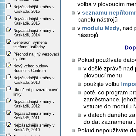
volba v plovoucím me
Nejzásadnější změny v
Kaskádě, 2016
v
seznamu nepřítom
panelu nástrojů
Nejzásadnější změny v
Kaskádě, 2015
v
modulu Mzdy
, nad 
Nejzásadnější změny v
nástrojů
Kaskádě, 2014
Generační výměna
Dop
telefonní ústředny
Přechod na jiný verzovací
systém
Pokud používáte dato
Nový vchod budovy
v došlé zprávě nad 
Business Centrum
plovoucí menu
Nejzásadnější změny v
Kaskádě, 2013
použijte volbu
Impo
Ukončení provozu faxové
poté, co program pr
linky
zaměstnance, jehož
Nejzásadnější změny v
vstupte do modulu 
Kaskádě, 2012
Nejzásadnější změny v
v datech daného zam
Kaskádě, 2011
do dat zaznamenal.
Nejzásadnější změny v
Pokud nepoužíváte da
Kaskádě, 2010