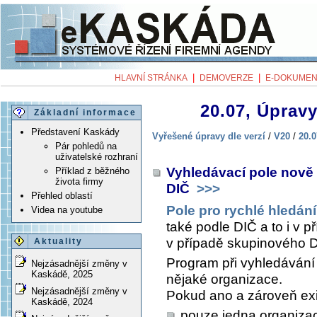
|
|
HLAVNÍ STRÁNKA
DEMOVERZE
E-DOKUMEN
20.07, Úpravy
Základní informace
Představení Kaskády
Vyřešené úpravy dle verzí
/
V20
/
20.0
Pár pohledů na
uživatelské rozhraní
Vyhledávací pole nově
Příklad z běžného
života firmy
DIČ
>>>
Přehled oblastí
Pole pro rychlé hledání
Videa na youtube
také podle DIČ a to i v 
v případě skupinového DI
Aktuality
Program při vyhledávání
Nejzásadnější změny v
Kaskádě, 2025
nějaké organizace.
Nejzásadnější změny v
Pokud ano a zároveň exi
Kaskádě, 2024
pouze jedna organizac