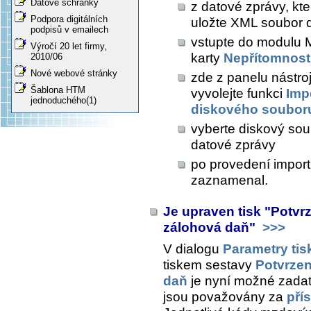
Datové schránky
z datové zprávy, kte
Podpora digitálních
uložte XML soubor 
podpisů v emailech
vstupte do modulu 
Výročí 20 let firmy,
karty
Nepřítomnost
2010/06
Nové webové stránky
zde z panelu nástro
Šablona HTM
vyvolejte funkci
Imp
jednoduchého(1)
diskového soubor
vyberte diskový soubo
datové zprávy
po provedení importu
zaznamenal.
Je upraven tisk "Potvrz
zálohová daň"
>>>
V dialogu
Parametry tis
tiskem sestavy
Potvrzen
daň
je nyní možné zada
jsou považovány za
pří