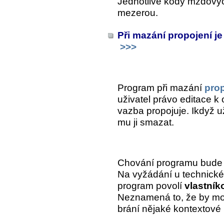
Jednotlivé kódy mzdovýc
mezerou.
Při mazání propojení je
>>>
Program při mazání
pro
uživatel právo editace k
vazba propojuje. Ikdyž už
mu ji smazat.
Chování programu bude i 
Na vyžádání u technické 
program povolí
vlastník
Neznamená to, že by moh
brání nějaké kontextové 