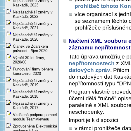
Nejzásadnější změny v
prohlížeč tohoto Kon
Kaskádě, 2023
Nejzásadnější změny v
více organizací s jed
Kaskádě, 2022
se seznamem těchto or
Nejzásadnější změny v
prohlížeče příslušného
Kaskádě, 2021
Nejzásadnější změny v
Kaskádě, 2020
Načtení XML souboru e
Článek ve Ždárském
záznamu nepřítomnost
průvodci - říjen 2020
Tato úprava umožňuje po
Výročí 30 let firmy,
2020/06
nepřítomnostech
z XML 
datových zpráv
. Přitom
Fungování firmy během
koronaviru, 2020
do mzdových dat Kaskád
Nejzásadnější změny v
nepřítomností typu "DPN
Kaskádě, 2019
Program vlastně provede 
Nejzásadnější změny v
Kaskádě, 2018
účetní dělá "ručně" opi
Nejzásadnější změny v
paralelně s XML souborem
Kaskádě, 2017
neschopenky.
Vzdálená podpora pomocí
Import je k dispozici
modulu TeamVieweru
Zprovozněna Elektronická
v rámci prohlížeče da
evidence tržeb