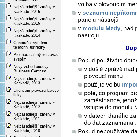
volba v plovoucím me
Nejzásadnější změny v
Kaskádě, 2016
v
seznamu nepřítom
panelu nástrojů
Nejzásadnější změny v
Kaskádě, 2015
v
modulu Mzdy
, nad 
Nejzásadnější změny v
nástrojů
Kaskádě, 2014
Generační výměna
Dop
telefonní ústředny
Přechod na jiný verzovací
systém
Pokud používáte dato
Nový vchod budovy
v došlé zprávě nad 
Business Centrum
plovoucí menu
Nejzásadnější změny v
Kaskádě, 2013
použijte volbu
Impo
Ukončení provozu faxové
poté, co program pr
linky
zaměstnance, jehož
Nejzásadnější změny v
vstupte do modulu 
Kaskádě, 2012
Nejzásadnější změny v
v datech daného zam
Kaskádě, 2011
do dat zaznamenal.
Nejzásadnější změny v
Pokud nepoužíváte da
Kaskádě, 2010