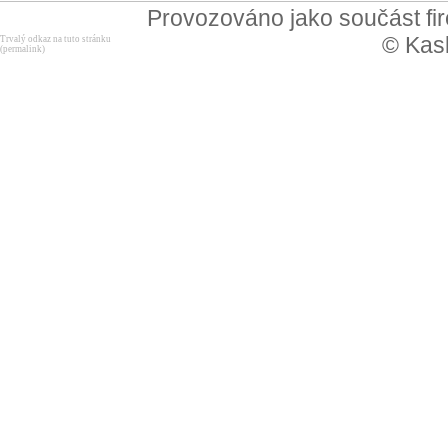
Provozováno jako součást f
© Kask
Trvalý odkaz na tuto stránku
(permalink)