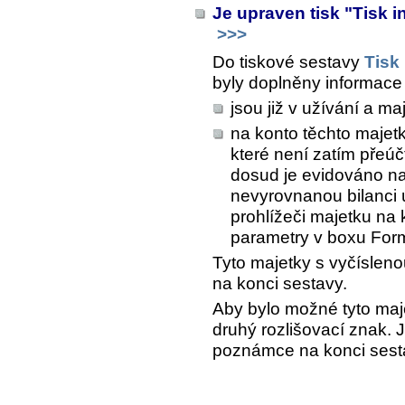
Je upraven tisk "Tisk i
>>>
Do tiskové sestavy
Tisk
byly doplněny informace 
jsou již v užívání a ma
na konto těchto majet
které není zatím přeú
dosud je evidováno na
nevyrovnanou bilanci ú
prohlížeči majetku na 
parametry
v boxu
Form
Tyto majetky s vyčísleno
na konci sestavy.
Aby bylo možné tyto majet
druhý rozlišovací znak. 
poznámce na konci sest