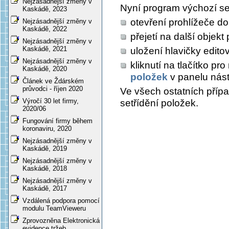
Nejzásadnější změny v
Nyní program výchozí set
Kaskádě, 2023
otevření prohlížeče d
Nejzásadnější změny v
Kaskádě, 2022
přejetí na další objek
Nejzásadnější změny v
Kaskádě, 2021
uložení hlavičky edit
Nejzásadnější změny v
kliknutí na tlačítko p
Kaskádě, 2020
položek
v panelu nást
Článek ve Ždárském
průvodci - říjen 2020
Ve všech ostatních příp
Výročí 30 let firmy,
setřídění položek.
2020/06
Fungování firmy během
koronaviru, 2020
Nejzásadnější změny v
Kaskádě, 2019
Nejzásadnější změny v
Kaskádě, 2018
Nejzásadnější změny v
Kaskádě, 2017
Vzdálená podpora pomocí
modulu TeamVieweru
Zprovozněna Elektronická
evidence tržeb