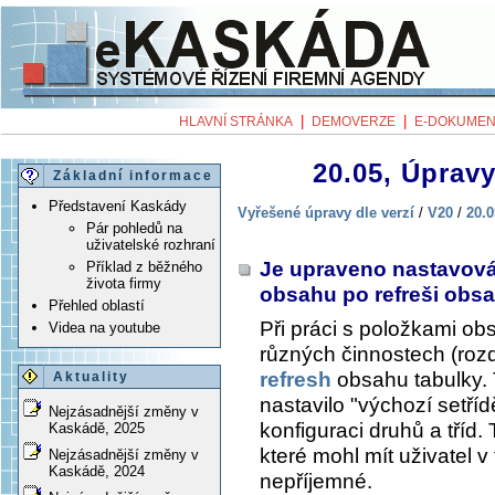
|
|
HLAVNÍ STRÁNKA
DEMOVERZE
E-DOKUMEN
20.05, Úpravy
Základní informace
Představení Kaskády
Vyřešené úpravy dle verzí
/
V20
/
20.0
Pár pohledů na
uživatelské rozhraní
Je upraveno nastavová
Příklad z běžného
života firmy
obsahu po refreši obs
Přehled oblastí
Při práci s položkami ob
Videa na youtube
různých činnostech (rozdě
refresh
obsahu tabulky.
Aktuality
nastavilo "výchozí setří
Nejzásadnější změny v
konfiguraci druhů a tříd. 
Kaskádě, 2025
které mohl mít uživatel v 
Nejzásadnější změny v
Kaskádě, 2024
nepříjemné.