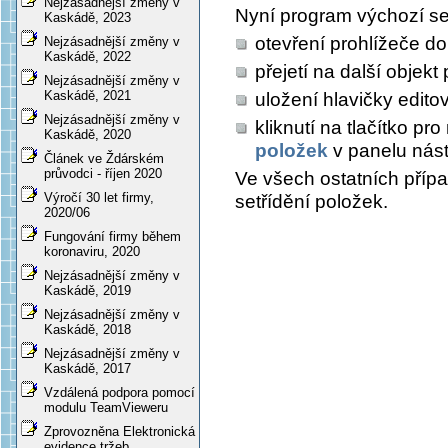
Nejzásadnější změny v
Nyní program výchozí set
Kaskádě, 2023
otevření prohlížeče d
Nejzásadnější změny v
Kaskádě, 2022
přejetí na další objek
Nejzásadnější změny v
Kaskádě, 2021
uložení hlavičky edit
Nejzásadnější změny v
kliknutí na tlačítko p
Kaskádě, 2020
položek
v panelu nást
Článek ve Ždárském
průvodci - říjen 2020
Ve všech ostatních příp
Výročí 30 let firmy,
setřídění položek.
2020/06
Fungování firmy během
koronaviru, 2020
Nejzásadnější změny v
Kaskádě, 2019
Nejzásadnější změny v
Kaskádě, 2018
Nejzásadnější změny v
Kaskádě, 2017
Vzdálená podpora pomocí
modulu TeamVieweru
Zprovozněna Elektronická
evidence tržeb