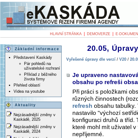
|
|
HLAVNÍ STRÁNKA
DEMOVERZE
E-DOKUMEN
20.05, Úpravy
Základní informace
Představení Kaskády
Vyřešené úpravy dle verzí
/
V20
/
20.0
Pár pohledů na
uživatelské rozhraní
Je upraveno nastavová
Příklad z běžného
života firmy
obsahu po refreši obs
Přehled oblastí
Při práci s položkami ob
Videa na youtube
různých činnostech (rozdě
refresh
obsahu tabulky.
Aktuality
nastavilo "výchozí setří
Nejzásadnější změny v
konfiguraci druhů a tříd. 
Kaskádě, 2025
které mohl mít uživatel v 
Nejzásadnější změny v
Kaskádě, 2024
nepříjemné.