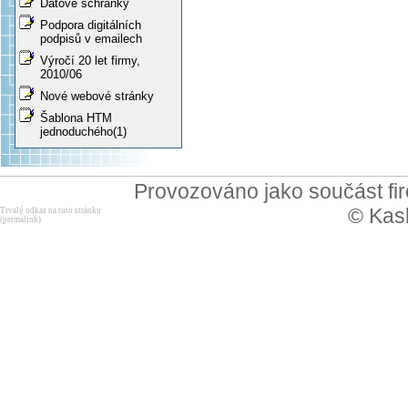
Datové schránky
Podpora digitálních
podpisů v emailech
Výročí 20 let firmy,
2010/06
Nové webové stránky
Šablona HTM
jednoduchého(1)
Provozováno jako součást f
© Kask
Trvalý odkaz na tuto stránku
(permalink)