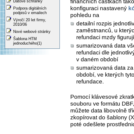
finančních částkách tako
Datové schránky
konfiguraci nastavený
k
Podpora digitálních
podpisů v emailech
pohledu na
Výročí 20 let firmy,
detailní rozpis jednot
2010/06
zaměstnanců, u kterýc
Nové webové stránky
refundaci mzdy figurují
Šablona HTM
jednoduchého(1)
sumarizovaná data vš
refundaci dle jednotl
v daném období
sumarizovaná data za 
období, ve kterých tyto
refundace.
Pomocí klávesové zkrat
souboru ve formátu DBF, 
můžete data libovolně tří
zkopírovat do šablony (
poté odešlete prostředn