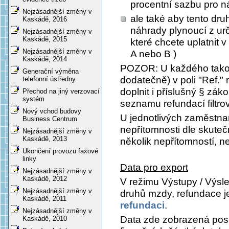
procentní sazbu pro n
Nejzásadnější změny v
ale také aby tento dr
Kaskádě, 2016
náhrady plynoucí z ur
Nejzásadnější změny v
Kaskádě, 2015
které chcete uplatnit 
Nejzásadnější změny v
A nebo B )
Kaskádě, 2014
POZOR: U každého takov
Generační výměna
dodatečně) v poli
"Ref."
r
telefonní ústředny
doplnit i příslušný § zák
Přechod na jiný verzovací
systém
seznamu refundací filtro
Nový vchod budovy
U jednotlivých zaměstna
Business Centrum
nepřítomnosti dle skuteč
Nejzásadnější změny v
Kaskádě, 2013
několik nepřítomností, 
Ukončení provozu faxové
linky
Data pro export
Nejzásadnější změny v
Kaskádě, 2012
V režimu
Výstupy / Výsle
Nejzásadnější změny v
druhů mzdy, refundace
j
Kaskádě, 2011
refundaci
.
Nejzásadnější změny v
Data zde zobrazená posk
Kaskádě, 2010