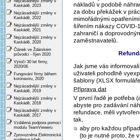
Nejzásadnější změny v
nákladů v podobě náhra
Kaskádě, 2023
za dobu překážek v prác
Nejzásadnější změny v
Kaskádě, 2022
mimořádnými opatřeními, 
Nejzásadnější změny v
šířením nákazy COVID-19
Kaskádě, 2021
zahraničí a doprovodný
Nejzásadnější změny v
zaměstnavatelů.
Kaskádě, 2020
Článek ve Ždárském
Refund
průvodci - říjen 2020
Výročí 30 let firmy,
Jak jsme vás informoval
2020/06
uživateli pohodlně vyexp
Fungování firmy během
koronaviru, 2020
šablony (XLSX formuláře
Nejzásadnější změny v
Příprava dat
Kaskádě, 2019
V první řadě je potřeba 
Nejzásadnější změny v
Kaskádě, 2018
abyste pro zadávání náh
Nejzásadnější změny v
refundace, měli vytvoře
Kaskádě, 2017
tak,
Vzdálená podpora pomocí
aby pro každou přípa
modulu TeamVieweru
(to je nutné proto, že 
Zprovozněna Elektronická
evidence tržeb