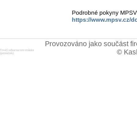
Podrobné pokyny MPSV j
https://www.mpsv.cz/
Provozováno jako součást f
© Kask
Trvalý odkaz na tuto stránku
(permalink)