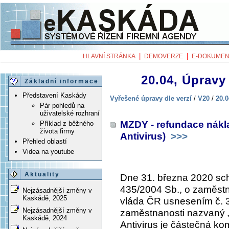
|
|
HLAVNÍ STRÁNKA
DEMOVERZE
E-DOKUMEN
20.04, Úpravy 
Základní informace
Představení Kaskády
Vyřešené úpravy dle verzí
/
V20
/
20.0
Pár pohledů na
uživatelské rozhraní
MZDY - refundace nákl
Příklad z běžného
života firmy
Antivirus)
>>>
Přehled oblastí
Videa na youtube
Aktuality
Dne 31. března 2020 sch
435/2004 Sb., o zaměstn
Nejzásadnější změny v
Kaskádě, 2025
vláda ČR usnesením č. 
Nejzásadnější změny v
zaměstnanosti nazvaný „
Kaskádě, 2024
Antivirus je částečná 