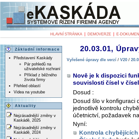
|
|
HLAVNÍ STRÁNKA
DEMOVERZE
E-DOKUMEN
20.03.01, Úprav
Základní informace
Představení Kaskády
Vyřešené úpravy dle verzí
/
V20
/
20.0
Pár pohledů na
uživatelské rozhraní
Nově je k dispozici fu
Příklad z běžného
života firmy
souvislosti čísel v čís
Přehled oblastí
Dosud :
Videa na youtube
Dosud šlo v konfiguraci d
Aktuality
jednotlivě kontrolu chyběj
účetnictví, požadavek na
Nejzásadnější změny v
Kaskádě, 2025
Nyní:
Nejzásadnější změny v
Kontrola chybějících
Kaskádě, 2024