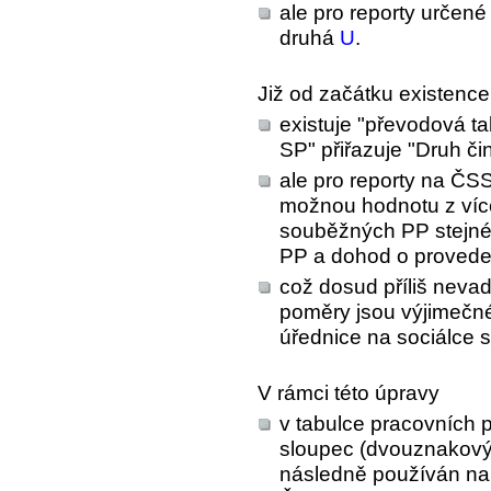
ale pro reporty urče
druhá
U
.
Již od začátku existen
existuje "převodová ta
SP" přiřazuje "Druh či
ale pro reporty na ČS
možnou hodnotu z víc
souběžných PP stejné
PP a dohod o proveden
což dosud příliš nevad
poměry jsou výjimečné
úřednice na sociálce s
V rámci této úpravy
v tabulce pracovních 
sloupec (dvouznakový)
následně používán na 