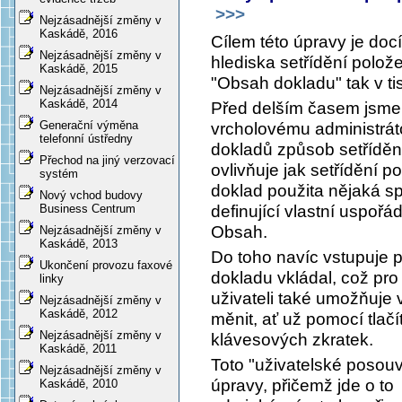
>>>
Nejzásadnější změny v
Kaskádě, 2016
Cílem této úpravy je doc
Nejzásadnější změny v
hlediska setřídění polož
Kaskádě, 2015
"Obsah dokladu" tak v ti
Nejzásadnější změny v
Kaskádě, 2014
Před delším časem jsme 
Generační výměna
vrcholovému administráto
telefonní ústředny
dokladů způsob setříděn
Přechod na jiný verzovací
ovlivňuje jak setřídění p
systém
doklad použita nějaká sp
Nový vchod budovy
definující vlastní uspořád
Business Centrum
Obsah.
Nejzásadnější změny v
Kaskádě, 2013
Do toho navíc vstupuje p
Ukončení provozu faxové
dokladu vkládal, což pro
linky
uživateli také umožňuje v
Nejzásadnější změny v
Kaskádě, 2012
měnit, ať už pomocí tlač
Nejzásadnější změny v
klávesových zkratek.
Kaskádě, 2011
Toto "uživatelské posou
Nejzásadnější změny v
úpravy, přičemž jde o to
Kaskádě, 2010