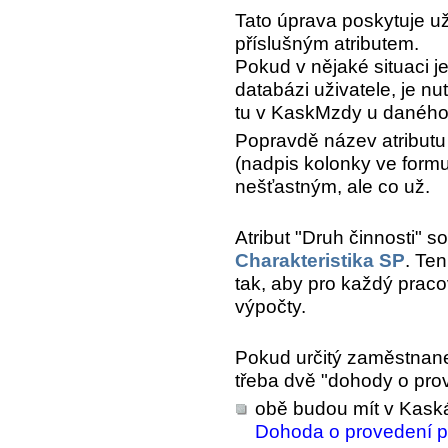
Tato úprava poskytuje u
příslušným atributem.
Pokud v nějaké situaci j
databázi uživatele, je n
tu v KaskMzdy u daného 
Popravdě název atributu 
(nadpis kolonky ve formu
nešťastným, ale co už.
Atribut "Druh činnosti" s
Charakteristika SP
. Ten
tak, aby pro každý prac
výpočty.
Pokud určitý zaměstnan
třeba dvě "dohody o pro
obě budou mít v Kas
Dohoda o provedení p