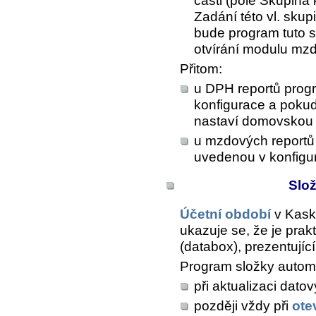
části (pole
Skupina 
Zadání této vl. sku
bude program tuto sk
otvírání modulu mzd
Přitom:
u DPH reportů progr
konfigurace a pokud
nastaví domovskou s
u mzdových reportů
uvedenou v konfigu
Slo
Účetní období
v Kask
ukazuje se, že je prak
(databox), prezentujíc
Program složky automa
při aktualizaci datov
později vždy při
ote