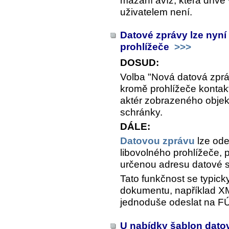
mazání avíz, která dříve v
uživatelem není.
Datové zprávy lze nyní
prohlížeče
>>>
DOSUD:
Volba "Nová datová zpr
kromě prohlížeče kontak
aktér zobrazeného obje
schránky.
DÁLE:
Datovou zprávu
lze ode
libovolného prohlížeče,
určenou adresu datové 
Tato funkčnost se typick
dokumentu, například X
jednoduše odeslat na FÚ
U nabídky šablon dato