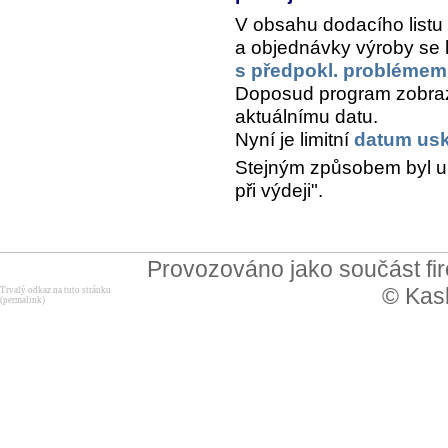
V obsahu dodacího list
a objednávky výroby se l
s předpokl. problémem 
Doposud program zobraz
aktuálnímu datu.
Nyní je limitní
datum usk
Stejným způsobem byl up
při výdeji".
Provozováno jako součást f
© Kask
Trvalý odkaz na tuto stránku
(permalink)