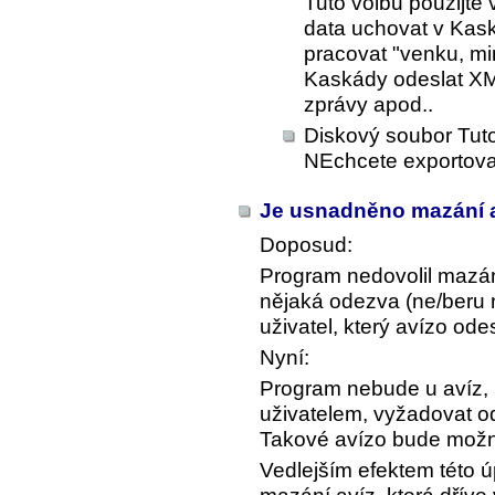
Tuto volbu použijte
data uchovat v Kask
pracovat "venku, mi
Kaskády odeslat XM
zprávy apod..
Diskový soubor Tuto
NEchcete exportova
Je usnadněno mazání a
Doposud:
Program nedovolil mazá
nějaká odezva (ne/beru n
uživatel, který avízo odes
Nyní:
Program nebude u avíz, k
uživatelem, vyžadovat od
Takové avízo bude možn
Vedlejším efektem této 