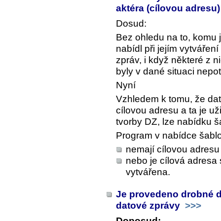
aktéra (cílovou adresu
Dosud:
Bez ohledu na to, komu 
nabídl při jejím vytvářen
zpráv, i když některé z 
byly v dané situaci nepo
Nyní
Vzhledem k tomu, že da
cílovou adresu a ta je už
tvorby DZ, lze nabídku š
Program v nabídce šablo
nemají cílovou adres
nebo je cílová adresa 
vytvářena.
Je provedeno drobné dol
datové zprávy
>>>
Doposud: