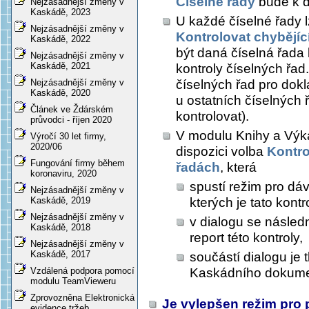
Číselné řady
bude k di
Nejzásadnější změny v
Kaskádě, 2023
U každé číselné řady 
Nejzásadnější změny v
Kontrolovat chybějící
Kaskádě, 2022
být daná číselná řada
Nejzásadnější změny v
Kaskádě, 2021
kontroly číselných řad
číselných řad pro dokl
Nejzásadnější změny v
Kaskádě, 2020
u ostatních číselných 
Článek ve Ždárském
kontrolovat).
průvodci - říjen 2020
V modulu Knihy a Výk
Výročí 30 let firmy,
2020/06
dispozici volba
Kontro
Fungování firmy během
řadách
, která
koronaviru, 2020
spustí režim pro dá
Nejzásadnější změny v
kterých je tato kont
Kaskádě, 2019
Nejzásadnější změny v
v dialogu se násled
Kaskádě, 2018
report této kontroly,
Nejzásadnější změny v
Kaskádě, 2017
součástí dialogu je 
Kaskádního dokumen
Vzdálená podpora pomocí
modulu TeamVieweru
Zprovozněna Elektronická
Je vylepšen režim pro
evidence tržeb