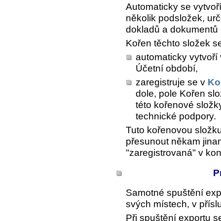
Automaticky se vytvoří
několik podsložek, ur
dokladů a dokumentů 
Kořen těchto složek se
automaticky vytvoří
Účetní období
,
zaregistruje se v
Ko
dole, pole
Kořen slo
této kořenové složk
technické podpory.
Tuto kořenovou složku
přesunout někam jinam
"zaregistrovaná" v konf
P
Samotné spuštění expo
svých místech, v přísl
Při spuštění exportu s