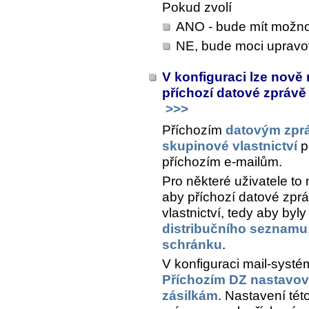
Pokud zvolí
ANO - bude mít možnos
NE, bude moci upravov
V konfiguraci lze nově
příchozí datové zprávě
>>>
Příchozím
datovým zpr
skupinové vlastnictví
p
příchozím e-mailům.
Pro některé uživatele to 
aby příchozí datové zp
vlastnictví, tedy aby byl
distribučního seznamu
schránku
.
V konfiguraci mail-syst
Příchozím DZ nastavova
zásilkám
. Nastavení tét