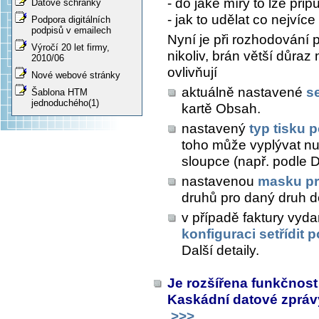
- do jaké míry to lze připu
Datové schránky
- jak to udělat co nejvíce 
Podpora digitálních
podpisů v emailech
Nyní je při rozhodování 
Výročí 20 let firmy,
nikoliv, brán větší důraz
2010/06
ovlivňují
Nové webové stránky
aktuálně nastavené
s
Šablona HTM
jednoduchého(1)
kartě
Obsah
.
nastavený
typ tisku 
toho může vyplývat nu
sloupce (např. podle D
nastavenou
masku pr
druhů pro daný druh d
v případě faktury vyd
konfiguraci setřídit 
Další detaily
.
Je rozšířena funkčnost
Kaskádní datové zpráv
>>>