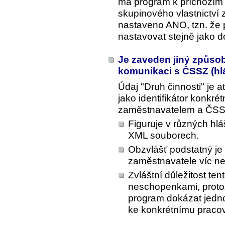
má program k příchozím
skupinového vlastnictví 
nastaveno ANO, tzn. že 
nastavovat stejně jako d
Je zaveden jiný způsob
komunikaci s ČSSZ (hlá
Údaj "Druh činnosti" je 
jako identifikátor konkré
zaměstnavatelem a ČSS
Figuruje v různých hl
XML souborech.
Obzvlášť podstatný j
zaměstnavatele víc ne
Zvláštní důležitost tent
neschopenkami, proto
program dokázat jedno
ke konkrétnímu praco