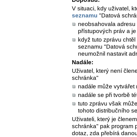
V situaci, kdy uživatel,
seznamu
"Datová schrán
neobsahovala adresu o
přístupových práv a je
když tuto zprávu chtěl
seznamu "Datová schr
neumožnil nastavit adr
Nadále:
Uživatel, který není čl
schránka"
nadále může vytvářet 
nadále se při tvorbě té
tuto zprávu však může 
tohoto distribučního 
Uživateli, který je člen
schránka" pak program př
dotaz, zda přebírá danou