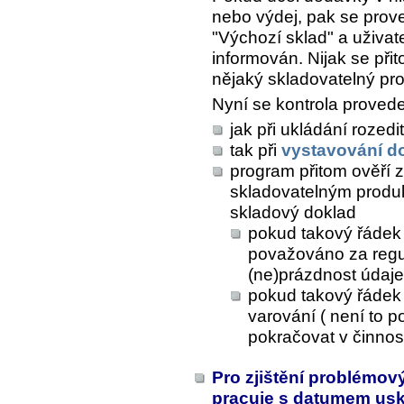
nebo výdej, pak se prov
"Výchozí sklad" a uživat
informován. Nijak se př
nějaký skladovatelný pro
Nyní se kontrola proved
jak při ukládání rozed
tak při
vystavování d
program přitom ověří 
skladovatelným prod
skladový doklad
pokud takový řádek 
považováno za regu
(ne)prázdnost údaje
pokud takový řádek 
varování ( není to 
pokračovat v činnost
Pro zjištění problémový
pracuje s datumem us