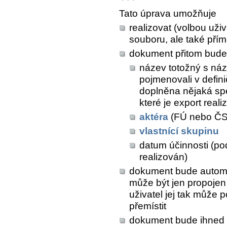
Tato úprava umožňuje
realizovat (volbou uži
souboru, ale také př
dokument přitom bude
název totožný s náz
pojmenovali v defini
doplněna nějaká spe
které je export real
aktéra
(FÚ nebo Č
vlastnící skupinu
datum účinnosti (pod
realizován)
dokument bude automat
může být jen propojen
uživatel jej tak může 
přemístit
dokument bude ihned 