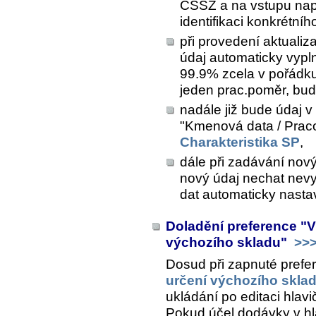
ČSSZ a na vstupu např
identifikaci konkrétní
při provedení aktualiz
údaj automaticky vypl
99.9% zcela v pořád
jeden prac.poměr, bud
nadále již bude údaj v 
"Kmenová data / Prac
Charakteristika SP
,
dále při zadávání nov
nový údaj nechat nevy
dat automaticky nasta
Doladění preference "V
výchozího skladu"
>>
Dosud při zapnuté prefe
určení výchozího skla
ukládání po editaci hlav
Pokud účel dodávky v hl