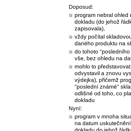
Doposud:
program nebral ohled 
dokladu (do jehož řád
zapisovala),
vždy počítal skladov
daného produktu na s
do tohoto "posledníh
vše, bez ohledu na d
mohlo to představovat
odvystavil a znovu vys
výdejka), přičemž pro
"poslední známé" skla
odlišné od toho, co pl
dokladu
Nyní:
program v mnoha situa
na datum uskutečnění
dokladu do jehož řád