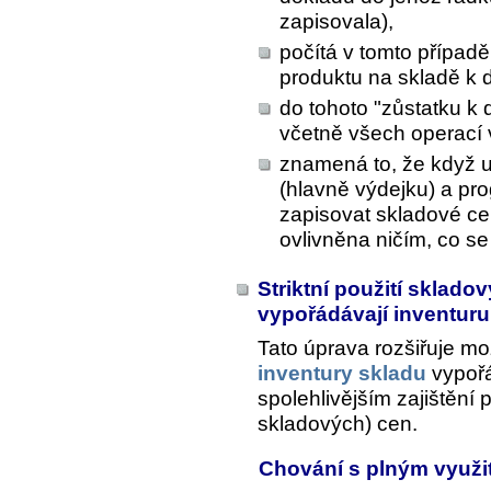
zapisovala),
počítá v tomto případ
produktu na skladě k
do tohoto "zůstatku k
včetně všech operací 
znamená to, že když u
(hlavně výdejku) a pr
zapisovat skladové c
ovlivněna ničím, co se
Striktní použití sklado
vypořádávají inventur
Tato úprava rozšiřuje mož
inventury skladu
vypořád
spolehlivějším zajištění p
skladových) cen.
Chování s plným využ