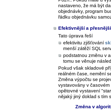
nastaveno, že má být da
objednávky, program bud
řádku objednávku samoz
Efektivnější a přesnějš
Tato úprava řeší
efektivitu zjišťování
sk
menší zátěží SQL ser
podstatnou změnu v a
tomu se věnuje následu
Pokud však skladové pří
reálném čase, nemění se
Změna výpočtu se proje
vystavovány v časovém 
opětovné vystavení "star
nějaký jiný doklad s tím
Změna v algori