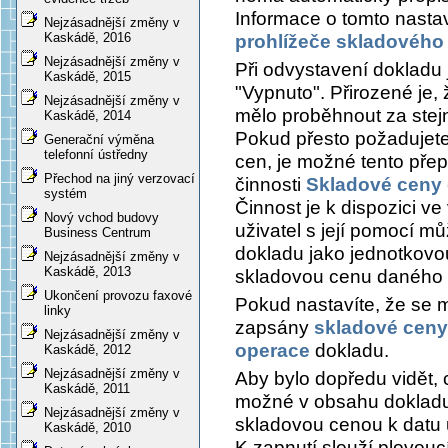
Informace o tomto nastav
Nejzásadnější změny v
Kaskádě, 2016
prohlížeče skladového
Nejzásadnější změny v
Při odvystavení dokladu 
Kaskádě, 2015
"Vypnuto". Přirozené je
Nejzásadnější změny v
mělo proběhnout za stejn
Kaskádě, 2014
Pokud přesto požadujete 
Generační výměna
telefonní ústředny
cen, je možné tento přep
Přechod na jiný verzovací
činnosti
Skladové ceny 
systém
Činnost je k dispozici v
Nový vchod budovy
uživatel s její pomocí 
Business Centrum
dokladu jako jednotkov
Nejzásadnější změny v
Kaskádě, 2013
skladovou cenu daného 
Ukončení provozu faxové
Pokud nastavíte, že se m
linky
zapsány
skladové ceny
Nejzásadnější změny v
operace
dokladu.
Kaskádě, 2012
Nejzásadnější změny v
Aby bylo dopředu vidět, 
Kaskádě, 2011
možné v obsahu dokladu
Nejzásadnější změny v
skladovou cenou k datu 
Kaskádě, 2010
K zapnutí slouží plovou