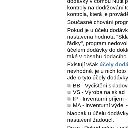
dodávky v combu
Nutit 
kontroly na dodržování t
kontrola, která je prov
Současné chování prog
Pokud je u účelu dodáv
nastavena hodnota "Skl
řádky", program nedovolí
účelem dodávky do dokla
také v obsahu dodacího 
Existují však
účely dod
nevhodné, je u nich toto
Jde o tyto účely dodávky
BB - Vyčištění skladov
VS - Výroba na sklad
IP - Inventurní příjem 
MA - Inventurní výdej
Naopak u účelu dodávky 
nastavení žádoucí.
Pozn.: Pokud máte u vý