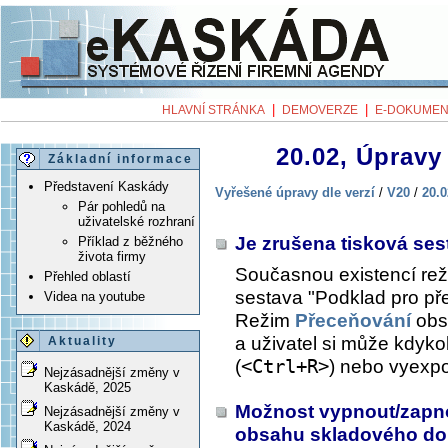
|
|
HLAVNÍ STRÁNKA
DEMOVERZE
E-DOKUMEN
20.02, Úpravy 
Základní informace
Představení Kaskády
Vyřešené úpravy dle verzí
/
V20
/
20.0
Pár pohledů na
uživatelské rozhraní
Je zrušena tisková se
Příklad z běžného
života firmy
Současnou existencí re
Přehled oblastí
sestava "Podklad pro př
Videa na youtube
Režim
Přeceňování
obs
a uživatel si může kdykol
Aktuality
(
<Ctrl+R>
) nebo vyexpo
Nejzásadnější změny v
Kaskádě, 2025
Možnost vypnout/zapno
Nejzásadnější změny v
Kaskádě, 2024
obsahu skladového dok