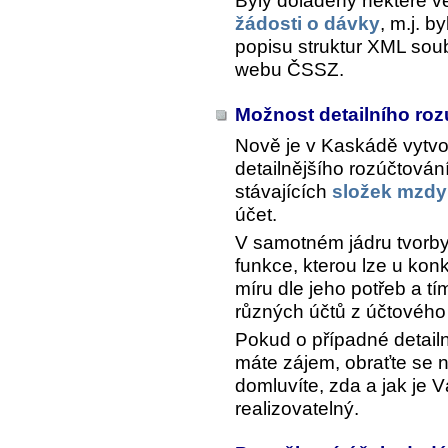
Byly doladěny některé vě
žádosti o dávky
, m.j. 
popisu struktur XML sou
webu ČSSZ.
Možnost detailního ro
Nově je v Kaskádě vytv
detailnějšího rozúčtová
stávajících
složek mzdy
účet.
V samotném jádru tvorb
funkce, kterou lze u kon
míru dle jeho potřeb a t
různých účtů z účtového
Pokud o případné detail
máte zájem, obraťte se 
domluvíte, zda a jak j
realizovatelný.