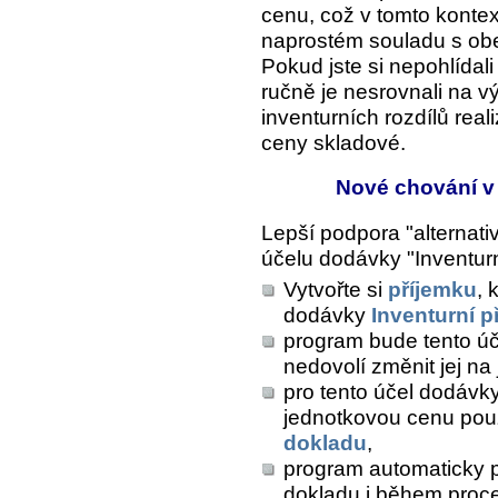
cenu, což v tomto kontex
naprostém souladu s o
Pokud jste si nepohlídali
ručně je nesrovnali na v
inventurních rozdílů rea
ceny skladové.
Nové chování v 
Lepší podpora "alternati
účelu dodávky "Inventurn
Vytvořte si
příjemku
, 
dodávky
Inventurní p
program bude tento úče
nedovolí změnit jej na 
pro tento účel dodávk
jednotkovou cenu pou
dokladu
,
program automaticky 
dokladu i během pro