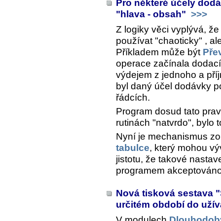
Pro některé účely dod
"hlava - obsah"
>>>
Z logiky věci vyplývá, ž
používat "chaoticky" , al
Příkladem může být
Pře
operace začínala dodacím
výdejem z jednoho a pří
byl daný účel dodávky pou
řádcích.
Program dosud tato pravi
rutinách "natvrdo", bylo
Nyní je mechanismus zo
tabulce
, který mohou výv
jistotu, že takové nasta
programem akceptováno 
Nová tisková sestava 
určitém období do uží
V modulech
Dlouhodob