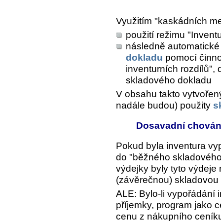
Využitím "kaskádních m
použití režimu "Invent
následně automatické
dokladu
pomocí činno
inventurních rozdílů",
skladového dokladu
V obsahu takto vytvořený
nadále budou) použity
s
Dosavadní chování 
Pokud byla inventura v
do "běžného skladového 
výdejky byly tyto výdeje
(závěrečnou) skladovou 
ALE: Bylo-li vypořádání
příjemky, program jako 
cenu z nákupního ceník