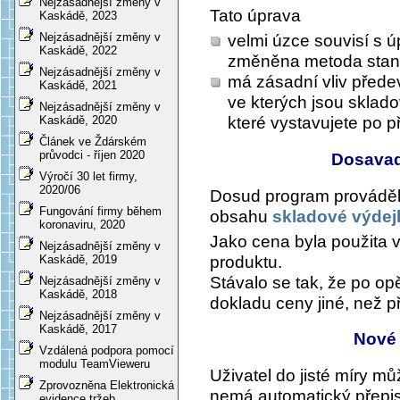
Nejzásadnější změny v
Tato úprava
Kaskádě, 2023
Nejzásadnější změny v
velmi úzce souvisí s 
Kaskádě, 2022
změněna metoda sta
Nejzásadnější změny v
má zásadní vliv přede
Kaskádě, 2021
ve kterých jsou sklado
Nejzásadnější změny v
které vystavujete po 
Kaskádě, 2020
Článek ve Ždárském
průvodci - říjen 2020
Dosavad
Výročí 30 let firmy,
2020/06
Dosud program prováděl 
Fungování firmy během
obsahu
skladové výdej
koronaviru, 2020
Jako cena byla použita 
Nejzásadnější změny v
produktu.
Kaskádě, 2019
Stávalo se tak, že po o
Nejzásadnější změny v
Kaskádě, 2018
dokladu ceny jiné, než p
Nejzásadnější změny v
Kaskádě, 2017
Nové
Vzdálená podpora pomocí
modulu TeamVieweru
Uživatel do jisté míry mů
Zprovozněna Elektronická
nemá automatický přepis
evidence tržeb