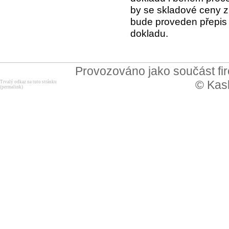
by se skladové ceny zm
bude proveden přepis 
dokladu.
Provozováno jako součást f
© Kask
Trvalý odkaz na tuto stránku
(permalink)