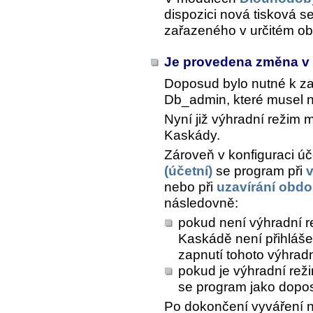
dispozici nová tisková s
zařazeného v určitém ob
Je provedena změna v 
Doposud bylo nutné k z
Db_admin, které musel n
Nyní již výhradní režim 
Kaskády.
Zároveň v konfiguraci úč
(účetní)
se program při
v
nebo při
uzavírání obdo
následovně:
pokud není výhradní re
Kaskádě není přihláše
zapnutí tohoto výhrad
pokud je výhradní rež
se program jako dopo
Po dokončení vyváření n