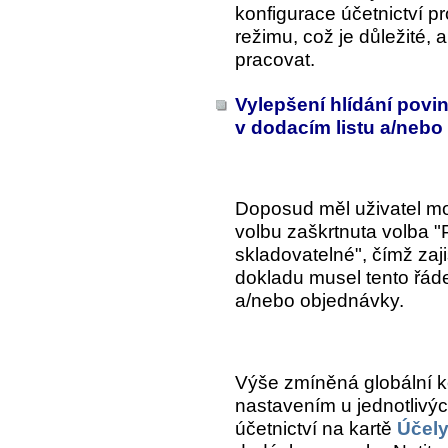
konfigurace účetnictví 
režimu, což je důležité, 
pracovat.
Vylepšení hlídání povi
v dodacím listu a/neb
Doposud měl uživatel mo
volbu zaškrtnuta volba 
skladovatelné", čímž zajis
dokladu musel tento řáde
a/nebo objednávky.
Výše zmíněná globální k
nastavením u jednotlivýc
účetnictví na kartě
Účel