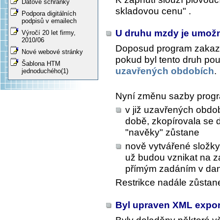
Datové schránky
skladovou cenu" .
Podpora digitálních
podpisů v emailech
U druhu mzdy je umož
Výročí 20 let firmy,
2010/06
Doposud program zakaz
Nové webové stránky
pokud byl tento druh pou
Šablona HTM
uzavřených obdobích
.
jednoduchého(1)
Nyní změnu sazby progr
v již uzavřených obdob
době, zkopírovala se d
"navěky" zůstane
nově vytvářené složky
už budou vznikat na 
přímým zadáním v da
Restrikce nadále zůstan
Byl upraven XML expor