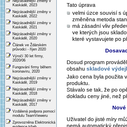
Nejzásadnější změny v
Tato úprava
Kaskádě, 2023
Nejzásadnější změny v
velmi úzce souvisí s 
Kaskádě, 2022
změněna metoda sta
Nejzásadnější změny v
má zásadní vliv přede
Kaskádě, 2021
ve kterých jsou sklado
Nejzásadnější změny v
které vystavujete po 
Kaskádě, 2020
Článek ve Ždárském
průvodci - říjen 2020
Dosavad
Výročí 30 let firmy,
2020/06
Dosud program prováděl 
Fungování firmy během
obsahu
skladové výdej
koronaviru, 2020
Jako cena byla použita 
Nejzásadnější změny v
produktu.
Kaskádě, 2019
Stávalo se tak, že po o
Nejzásadnější změny v
Kaskádě, 2018
dokladu ceny jiné, než p
Nejzásadnější změny v
Kaskádě, 2017
Nové
Vzdálená podpora pomocí
modulu TeamVieweru
Uživatel do jisté míry mů
Zprovozněna Elektronická
nemá automatický přepis
evidence tržeb