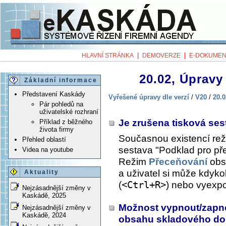
|
|
HLAVNÍ STRÁNKA
DEMOVERZE
E-DOKUMEN
20.02, Úpravy 
Základní informace
Představení Kaskády
Vyřešené úpravy dle verzí
/
V20
/
20.0
Pár pohledů na
uživatelské rozhraní
Je zrušena tisková se
Příklad z běžného
života firmy
Současnou existencí re
Přehled oblastí
sestava "Podklad pro př
Videa na youtube
Režim
Přeceňování
obs
a uživatel si může kdykol
Aktuality
(
<Ctrl+R>
) nebo vyexpo
Nejzásadnější změny v
Kaskádě, 2025
Možnost vypnout/zapno
Nejzásadnější změny v
Kaskádě, 2024
obsahu skladového dok