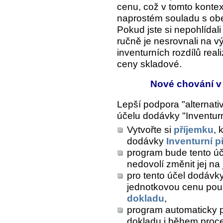
cenu, což v tomto kontex
naprostém souladu s o
Pokud jste si nepohlídali
ručně je nesrovnali na v
inventurních rozdílů rea
ceny skladové.
Nové chování v 
Lepší podpora "alternati
účelu dodávky "Inventurn
Vytvořte si
příjemku
, 
dodávky
Inventurní p
program bude tento úče
nedovolí změnit jej na 
pro tento účel dodávk
jednotkovou cenu pou
dokladu
,
program automaticky 
dokladu i během pro