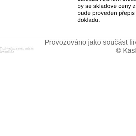
by se skladové ceny zm
bude proveden přepis 
dokladu.
Provozováno jako součást f
© Kask
Trvalý odkaz na tuto stránku
(permalink)