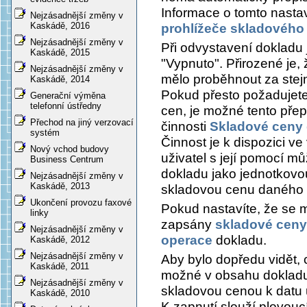
Informace o tomto nastav
Nejzásadnější změny v
Kaskádě, 2016
prohlížeče skladového
Nejzásadnější změny v
Při odvystavení dokladu 
Kaskádě, 2015
"Vypnuto". Přirozené je
Nejzásadnější změny v
mělo proběhnout za stejn
Kaskádě, 2014
Pokud přesto požadujete 
Generační výměna
telefonní ústředny
cen, je možné tento přep
Přechod na jiný verzovací
činnosti
Skladové ceny 
systém
Činnost je k dispozici v
Nový vchod budovy
uživatel s její pomocí 
Business Centrum
dokladu jako jednotkov
Nejzásadnější změny v
Kaskádě, 2013
skladovou cenu daného 
Ukončení provozu faxové
Pokud nastavíte, že se m
linky
zapsány
skladové ceny
Nejzásadnější změny v
operace
dokladu.
Kaskádě, 2012
Nejzásadnější změny v
Aby bylo dopředu vidět, 
Kaskádě, 2011
možné v obsahu dokladu
Nejzásadnější změny v
skladovou cenou k datu 
Kaskádě, 2010
K zapnutí slouží plovou