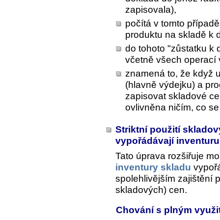
zapisovala),
počítá v tomto případ
produktu na skladě k
do tohoto "zůstatku k
včetně všech operací 
znamená to, že když u
(hlavně výdejku) a pr
zapisovat skladové c
ovlivněna ničím, co se
Striktní použití sklado
vypořádávají inventur
Tato úprava rozšiřuje mož
inventury skladu
vypořád
spolehlivějším zajištění p
skladových) cen.
Chování s plným využ