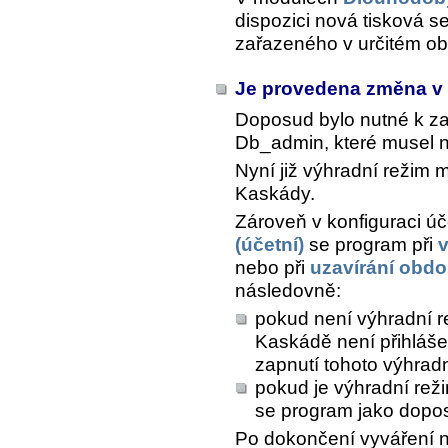
dispozici nová tisková s
zařazeného v určitém ob
Je provedena změna v 
Doposud bylo nutné k z
Db_admin, které musel n
Nyní již výhradní režim 
Kaskády.
Zároveň v konfiguraci úč
(účetní)
se program při
v
nebo při
uzavírání obdo
následovně:
pokud není výhradní re
Kaskádě není přihláše
zapnutí tohoto výhrad
pokud je výhradní rež
se program jako dopo
Po dokončení vyváření n