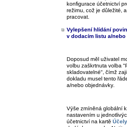
konfigurace účetnictví 
režimu, což je důležité, 
pracovat.
Vylepšení hlídání povi
v dodacím listu a/neb
Doposud měl uživatel mo
volbu zaškrtnuta volba 
skladovatelné", čímž zajis
dokladu musel tento řáde
a/nebo objednávky.
Výše zmíněná globální k
nastavením u jednotlivýc
účetnictví na kartě
Účel