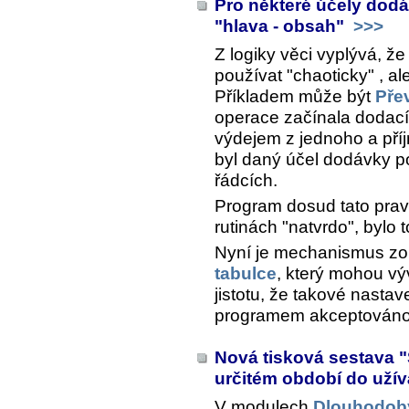
Pro některé účely dod
"hlava - obsah"
>>>
Z logiky věci vyplývá, ž
používat "chaoticky" , al
Příkladem může být
Pře
operace začínala dodacím
výdejem z jednoho a pří
byl daný účel dodávky pou
řádcích.
Program dosud tato pravi
rutinách "natvrdo", bylo
Nyní je mechanismus zo
tabulce
, který mohou výv
jistotu, že takové nasta
programem akceptováno 
Nová tisková sestava 
určitém období do uží
V modulech
Dlouhodob