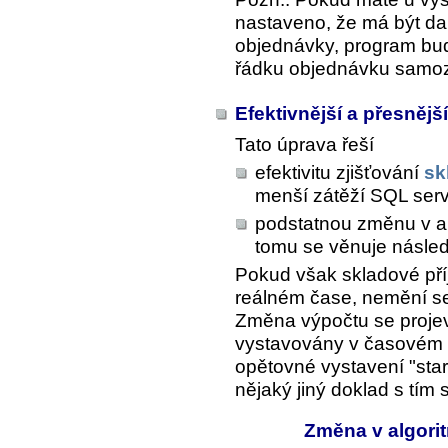
nastaveno, že má být da
objednávky, program bud
řádku objednávku samoz
Efektivnější a přesnějš
Tato úprava řeší
efektivitu zjišťování
sk
menší zátěží SQL ser
podstatnou změnu v a
tomu se věnuje následu
Pokud však skladové pří
reálném čase, nemění se
Změna výpočtu se proje
vystavovány v časovém 
opětovné vystavení "star
nějaký jiný doklad s tím
Změna v algori