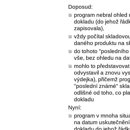
Doposud:
program nebral ohled 
dokladu (do jehož řád
zapisovala),
vždy počítal skladov
daného produktu na s
do tohoto "posledníh
vše, bez ohledu na d
mohlo to představovat
odvystavil a znovu vys
výdejka), přičemž pro
"poslední známé" skla
odlišné od toho, co pl
dokladu
Nyní:
program v mnoha situa
na datum uskutečnění
dokladu do jehož řád