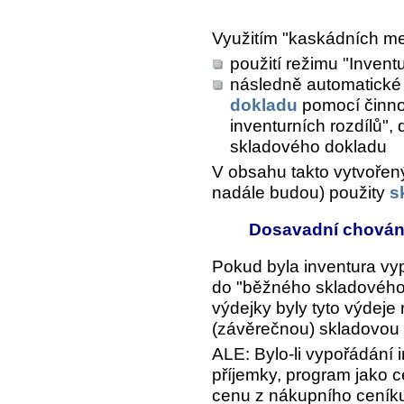
Využitím "kaskádních m
použití režimu "Invent
následně automatické
dokladu
pomocí činno
inventurních rozdílů",
skladového dokladu
V obsahu takto vytvořený
nadále budou) použity
s
Dosavadní chování 
Pokud byla inventura v
do "běžného skladového 
výdejky byly tyto výdeje
(závěrečnou) skladovou 
ALE: Bylo-li vypořádání
příjemky, program jako 
cenu z nákupního ceník