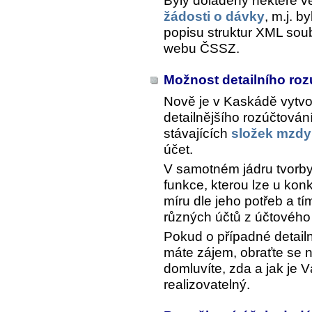
Byly doladěny některé vě
žádosti o dávky
, m.j. 
popisu struktur XML sou
webu ČSSZ.
Možnost detailního ro
Nově je v Kaskádě vytv
detailnějšího rozúčtová
stávajících
složek mzdy
účet.
V samotném jádru tvorb
funkce, kterou lze u kon
míru dle jeho potřeb a t
různých účtů z účtového
Pokud o případné detail
máte zájem, obraťte se 
domluvíte, zda a jak j
realizovatelný.