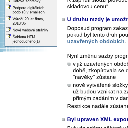
Datové schránky
skladovou cenu" .
Podpora digitálních
podpisů v emailech
U druhu mzdy je umož
Výročí 20 let firmy,
2010/06
Doposud program zakaz
Nové webové stránky
pokud byl tento druh pou
Šablona HTM
uzavřených obdobích
.
jednoduchého(1)
Nyní změnu sazby progr
v již uzavřených obdob
době, zkopírovala se d
"navěky" zůstane
nově vytvářené složky
už budou vznikat na 
přímým zadáním v da
Restrikce nadále zůstan
Byl upraven XML expor