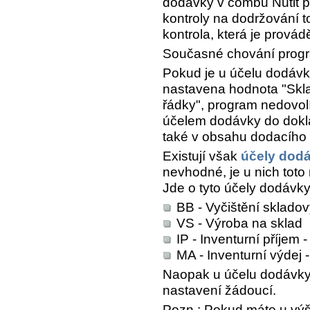
dodávky v combu
Nutit 
kontroly na dodržování t
kontrola, která je prov
Současné chování prog
Pokud je u účelu dodáv
nastavena hodnota "Skl
řádky", program nedovolí
účelem dodávky do dokla
také v obsahu dodacího 
Existují však
účely dod
nevhodné, je u nich toto
Jde o tyto účely dodávky
BB - Vyčištění skladov
VS - Výroba na sklad
IP - Inventurní příjem 
MA - Inventurní výdej
Naopak u účelu dodávky 
nastavení žádoucí.
Pozn.: Pokud máte u vý