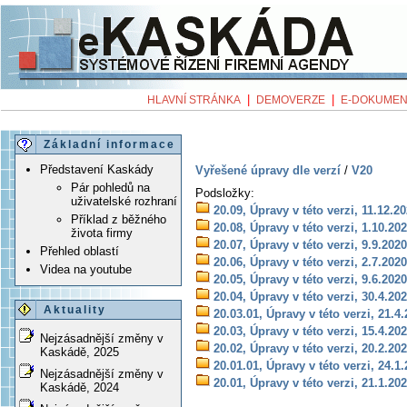
|
|
HLAVNÍ STRÁNKA
DEMOVERZE
E-DOKUMEN
Základní informace
Představení Kaskády
Vyřešené úpravy dle verzí
/
V20
Pár pohledů na
Podsložky:
uživatelské rozhraní
20.09, Úpravy v této verzi, 11.12.2
Příklad z běžného
20.08, Úpravy v této verzi, 1.10.20
života firmy
20.07, Úpravy v této verzi, 9.9.2020
Přehled oblastí
20.06, Úpravy v této verzi, 2.7.2020
Videa na youtube
20.05, Úpravy v této verzi, 9.6.2020
20.04, Úpravy v této verzi, 30.4.20
Aktuality
20.03.01, Úpravy v této verzi, 21.4
20.03, Úpravy v této verzi, 15.4.20
Nejzásadnější změny v
20.02, Úpravy v této verzi, 20.2.20
Kaskádě, 2025
20.01.01, Úpravy v této verzi, 24.1
Nejzásadnější změny v
20.01, Úpravy v této verzi, 21.1.20
Kaskádě, 2024