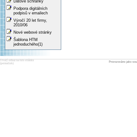
Datové schránky
Podpora digitálních
podpisů v emailech
Výročí 20 let firmy,
2010/06
Nové webové stránky
Šablona HTM
jednoduchého(1)
Trvalý odkaz na tuto stránku
Provozováno jako sou
(permalink)