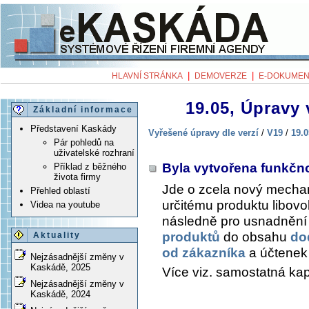
|
|
HLAVNÍ STRÁNKA
DEMOVERZE
E-DOKUMEN
19.05, Úpravy 
Základní informace
Představení Kaskády
Vyřešené úpravy dle verzí
/
V19
/
19.0
Pár pohledů na
uživatelské rozhraní
Byla vytvořena funkčn
Příklad z běžného
života firmy
Jde o zcela nový mechan
Přehled oblastí
určitému produktu libov
Videa na youtube
následně pro usnadnění 
produktů
do obsahu
do
Aktuality
od zákazníka
a účtene
Nejzásadnější změny v
Kaskádě, 2025
Více viz. samostatná kap
Nejzásadnější změny v
Kaskádě, 2024