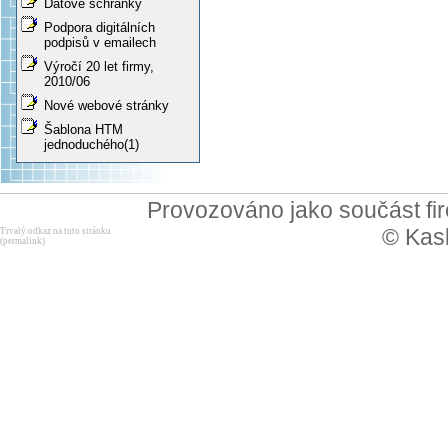
Datové schránky
Podpora digitálních
podpisů v emailech
Výročí 20 let firmy,
2010/06
Nové webové stránky
Šablona HTM
jednoduchého(1)
Provozováno jako součást f
© Kask
Trvalý odkaz na tuto stránku
(permalink)