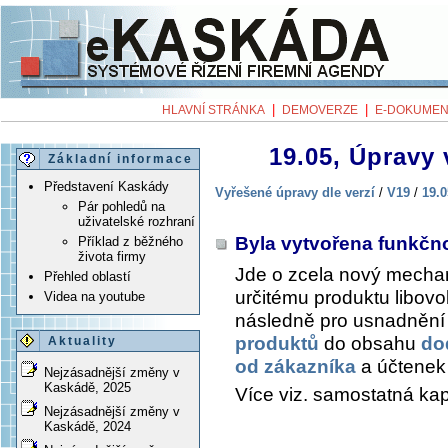
|
|
HLAVNÍ STRÁNKA
DEMOVERZE
E-DOKUMEN
19.05, Úpravy 
Základní informace
Představení Kaskády
Vyřešené úpravy dle verzí
/
V19
/
19.0
Pár pohledů na
uživatelské rozhraní
Byla vytvořena funkčn
Příklad z běžného
života firmy
Jde o zcela nový mechan
Přehled oblastí
určitému produktu libov
Videa na youtube
následně pro usnadnění 
produktů
do obsahu
do
Aktuality
od zákazníka
a účtene
Nejzásadnější změny v
Kaskádě, 2025
Více viz. samostatná kap
Nejzásadnější změny v
Kaskádě, 2024