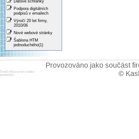
Datové schránky
Podpora digitálních
podpisů v emailech
Výročí 20 let firmy,
2010/06
Nové webové stránky
Šablona HTM
jednoduchého(1)
Provozováno jako součást f
© Kask
Trvalý odkaz na tuto stránku
(permalink)