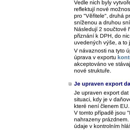
Vedle nich byly vytvo
reflektují nové možnos
pro "Věřitele", druhá p
sníženou a druhou sn
Následují 2 součtové ř
přiznání k DPH, do ni
uvedených výše, a to j
V návaznosti na tyto 
úprava v exportu
kont
akceptováno ve stávají
nové struktuře.
Je upraven export da
Je upraven export dat
situaci, kdy je v da
které není členem EU.
V tomto případě jsou "
nahrazeny prázdnem. V
údaje v kontrolním hlá