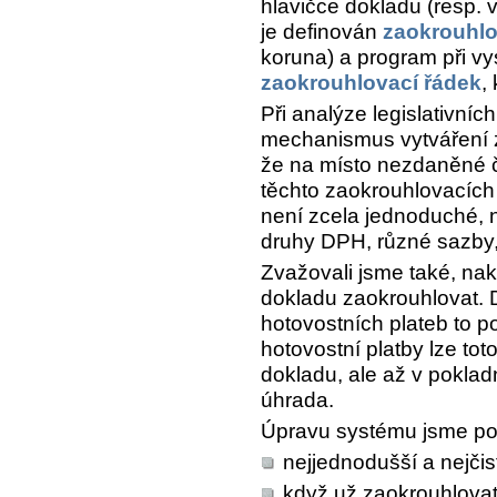
hlavičce dokladu (resp. 
je definován
zaokrouhlo
koruna) a program při vy
zaokrouhlovací řádek
,
Při analýze legislativní
mechanismus vytváření 
že na místo nezdaněné 
těchto zaokrouhlovacích 
není zcela jednoduché, 
druhy DPH, různé sazby,
Zvažovali jsme také, nak
dokladu zaokrouhlovat. 
hotovostních plateb to p
hotovostní platby lze tot
dokladu, ale až v poklad
úhrada.
Úpravu systému jsme pos
nejjednodušší a nejčist
když už zaokrouhlovat