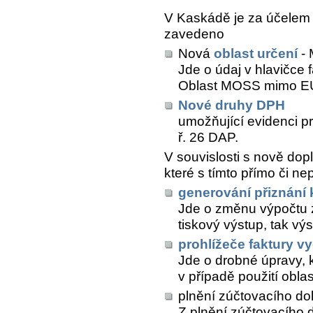
V Kaskádě je za účelem
zavedeno
Nová
oblast určení
-
Jde o údaj v hlavičce 
Oblast MOSS mimo EU
Nové druhy DPH
umožňující evidenci p
ř. 26 DAP.
V souvislosti s nově dop
které s tímto přímo či ne
generování přiznání
Jde o změnu výpočtu zá
tiskový výstup, tak vý
prohlížeče faktury v
Jde o drobné úpravy, 
v případě použití obla
plnění zúčtovacího do
Z plnění zúčtovacího 