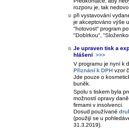
Předkontace, aby neby
rozporu je, tak nedovol
při vystavování vydané
je akceptováno výše u
"hotovost" program po
"Dobírkou", "Složenko
Je upraven tisk a ex
hlášení
>>>
V programu je nyní k d
Přiznání k DPH
vzor č
Jde pouze o kosmetick
buněk.
Spolu s tiskem byla pr
možností opravy daně
firmami v insolvenci.
Dosud používané
dru
(použijí se u pohledáv
31.3.2019).