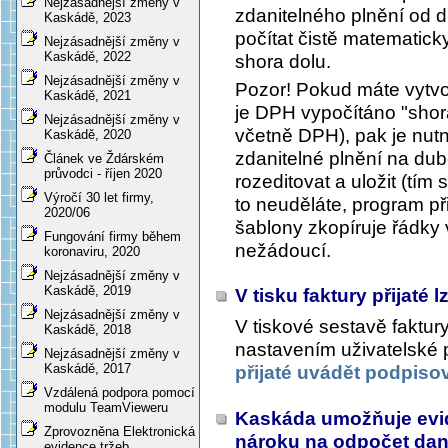
Nejzásadnější změny v
zdanitelného plnění od 
Kaskádě, 2023
počítat čistě matematicky
Nejzásadnější změny v
Kaskádě, 2022
shora dolu.
Nejzásadnější změny v
Pozor! Pokud máte vytvo
Kaskádě, 2021
je DPH vypočítáno "shor
Nejzásadnější změny v
včetně DPH), pak je nutn
Kaskádě, 2020
zdanitelné plnění na du
Článek ve Ždárském
průvodci - říjen 2020
rozeditovat a uložit (tí
Výročí 30 let firmy,
to neuděláte, program p
2020/06
šablony zkopíruje řádky
Fungování firmy během
nežádoucí.
koronaviru, 2020
Nejzásadnější změny v
Kaskádě, 2019
V tisku faktury přijaté
Nejzásadnější změny v
V tiskové sestavě faktury
Kaskádě, 2018
nastavením uživatelské
Nejzásadnější změny v
Kaskádě, 2017
přijaté uvádět podpiso
Vzdálená podpora pomocí
modulu TeamVieweru
Kaskáda umožňuje evi
Zprovozněna Elektronická
nároku na odpočet daně
evidence tržeb