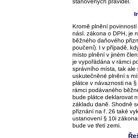
stanovených pravidel.
I
Kromě plnění povinností 
násl. zákona o DPH, je nu
běžného daňového přizná
poučení). I v případě, k
místo plnění v jiném čle
je vypořádána v rámci po
správního místa, tak ale
uskutečněné plnění s mí
plátce v návaznosti na 
rámci podávaného běžné
bude plátce deklarovat n
základu daně. Shodně s
přiznání na ř. 26 také v
ustanovení § 10i zákona
bude ve třetí zemi.
Ře