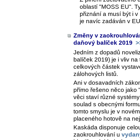
oblastí "MOSS EU". T
přiznání a musí být i 
je navíc zadáván v E
Změny v zaokrouhlován
daňový balíček 2019
>
Jedním z dopadů noveli
balíček 2019) je i vliv n
celkových částek vystav
zálohových listů.
Ani v dosavadních zákone
přímo řešeno něco jako "
věci staví různé systé
soulad s obecnými form
tomto smyslu je v nové
placeného hotově na nejb
Kaskáda disponuje cel
zaokrouhlování u
vydan