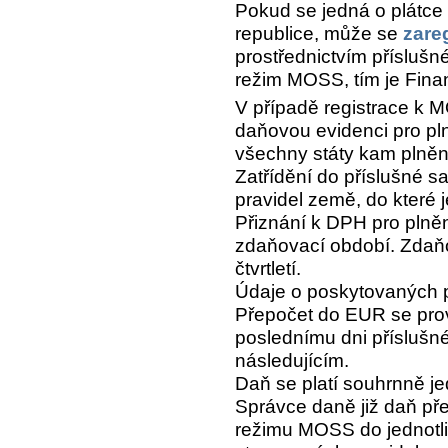
Pokud se jedná o plátc
republice, může se
zare
prostřednictvím přísluš
režim MOSS, tím je Fina
V případě registrace k 
daňovou evidenci pro p
všechny státy kam plnění
Zatřídění do příslušné s
pravidel země, do které 
Přiznání k DPH pro plně
zdaňovací období. Zdaň
čtvrtletí.
Údaje o poskytovaných p
Přepočet do EUR se pr
poslednímu dni příslušné
následujícím.
Daň se platí souhrnně j
Správce daně již daň pře
režimu MOSS do jednotli