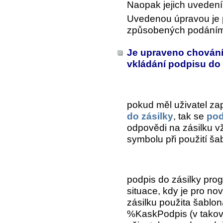
Naopak jejich uvedení
Uvedenou úpravou je 
způsobených podáním 
Je upraveno chování
vkládání podpisu do
pokud měl uživatel z
do zásilky
, tak se
pod
odpovědi na zásilku v
symbolu při použití ša
podpis do zásilky prog
situace, kdy je pro no
zásilku použita šablon
%KaskPodpis (v takov