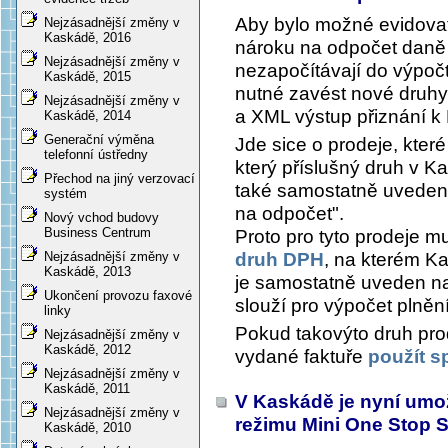
Aby bylo možné evidova
Nejzásadnější změny v
Kaskádě, 2016
nároku na odpočet daně 
Nejzásadnější změny v
nezapočítávají do výpočt
Kaskádě, 2015
nutné zavést nové druh
Nejzásadnější změny v
a XML výstup přiznání k
Kaskádě, 2014
Generační výměna
Jde sice o prodeje, kter
telefonní ústředny
který příslušný druh v Ka
Přechod na jiný verzovací
také samostatně uvedeny
systém
na odpočet".
Nový vchod budovy
Business Centrum
Proto pro tyto prodeje m
druh DPH
, na kterém Ka
Nejzásadnější změny v
Kaskádě, 2013
je samostatně uveden na
Ukončení provozu faxové
slouží pro výpočet plně
linky
Pokud takovýto druh pro
Nejzásadnější změny v
Kaskádě, 2012
vydané faktuře
použít 
Nejzásadnější změny v
Kaskádě, 2011
V Kaskádě je nyní umo
Nejzásadnější změny v
režimu Mini One Stop
Kaskádě, 2010