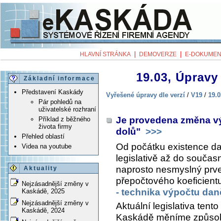
|
|
HLAVNÍ STRÁNKA
DEMOVERZE
E-DOKUMEN
19.03, Úpravy 
Základní informace
Představení Kaskády
Vyřešené úpravy dle verzí
/
V19
/
19.0
Pár pohledů na
uživatelské rozhraní
Je provedena změna vý
Příklad z běžného
života firmy
dolů"
>>>
Přehled oblastí
Od počátku existence da
Videa na youtube
legislativě až do součas
naprosto nesmyslný prve
Aktuality
přepočtového koeficientu
Nejzásadnější změny v
- technika výpočtu dan
Kaskádě, 2025
Nejzásadnější změny v
Aktuální legislativa tento
Kaskádě, 2024
Kaskádě měníme způsob