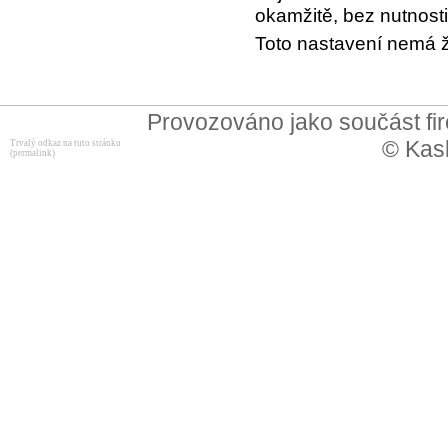
okamžitě, bez nutnosti
Toto nastavení nemá ž
Provozováno jako součást f
© Kask
Trvalý odkaz na tuto stránku
(permalink)