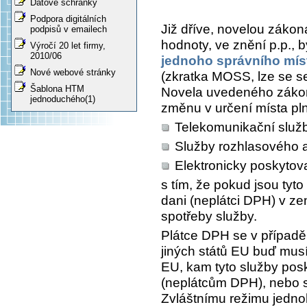
Datové schránky
Podpora digitálních
Již dříve, novelou zákon
podpisů v emailech
hodnoty, ve znění p.p., 
Výročí 20 let firmy,
2010/06
jednoho správního mís
Nové webové stránky
(zkratka MOSS, lze se se
Šablona HTM
Novela uvedeného zákona
jednoduchého(1)
změnu v určení místa pln
Telekomunikační služ
Služby rozhlasového a 
Elektronicky poskytov
s tím, že pokud jsou tyt
dani (neplátci DPH) v zem
spotřeby služby.
Plátce DPH se v případ
jiných států EU buď musí
EU, kam tyto služby po
(neplátcům DPH), nebo s
Zvláštnímu režimu jedno