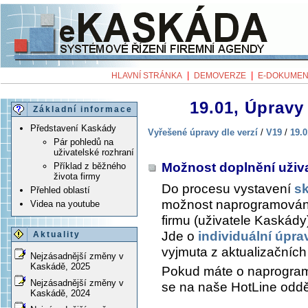
|
|
HLAVNÍ STRÁNKA
DEMOVERZE
E-DOKUMEN
19.01, Úpravy 
Základní informace
Představení Kaskády
Vyřešené úpravy dle verzí
/
V19
/
19.0
Pár pohledů na
uživatelské rozhraní
Možnost doplnění uživ
Příklad z běžného
života firmy
Do procesu vystavení
s
Přehled oblastí
možnost naprogramování 
Videa na youtube
firmu (uživatele Kaskády
Jde o
individuální úpra
Aktuality
vyjmuta z aktualizační
Nejzásadnější změny v
Kaskádě, 2025
Pokud máte o naprogramo
Nejzásadnější změny v
se na naše HotLine odděl
Kaskádě, 2024