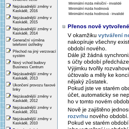
Minimální mzda měsíční - invalidé
Nejzásadnější změny v
Minimální mzda hodinová
Kaskádě, 2016
Minimální mzda hodinová - invalidé
Nejzásadnější změny v
Kaskádě, 2015
Přenos nově vytvořen
Nejzásadnější změny v
Kaskádě, 2014
V okamžiku
vytváření 
Generační výměna
nakopíruje všechny exist
telefonní ústředny
období nového.
Přechod na jiný verzovací
Dále již žádná synchron
systém
s účty období předcházej
Nový vchod budovy
Business Centrum
Výjimku tvořily rozvahov
Nejzásadnější změny v
účtovalo a měly ke konci
Kaskádě, 2013
nějaký zůstatek.
Ukončení provozu faxové
Pokud jste ve starém obd
linky
účet, automaticky se ne
Nejzásadnější změny v
ho v tomto novém obdob
Kaskádě, 2012
Nejzásadnější změny v
Nově je zajištěno jedno
Kaskádě, 2011
rozvrhu
nového období.
Nejzásadnější změny v
Pokud ve starém období v
Kaskádě, 2010