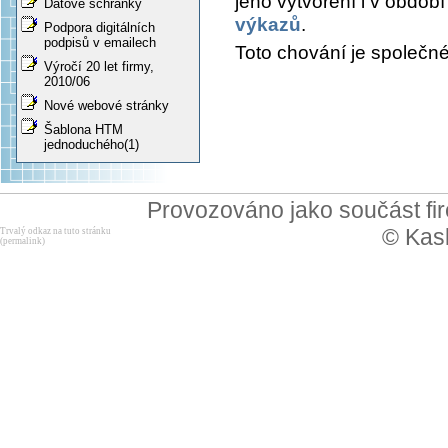
jeho vytvoření i v obdob
Datové schránky
výkazů
.
Podpora digitálních
podpisů v emailech
Toto chování je společné 
Výročí 20 let firmy,
2010/06
Nové webové stránky
Šablona HTM
jednoduchého(1)
Provozováno jako součást f
© Kask
Trvalý odkaz na tuto stránku
(permalink)