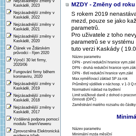
Nejzásadnější změny v
MZDY - Změny od roku
Kaskádě, 2023
Nejzásadnější změny v
S rokem 2019 nenastáva
Kaskádě, 2022
mezd, pouze se jako kaž
Nejzásadnější změny v
parametrů.
Kaskádě, 2021
Pro uživatele z toho ne
Nejzásadnější změny v
parametrů se v systému a
Kaskádě, 2020
tuto verzi Kaskády ( 19.0
Článek ve Ždárském
průvodci - říjen 2020
Název parametru
Výročí 30 let firmy,
DPN - první redukční hranice vym.zákl
2020/06
DPN - druhá redukční hranice vym.zák
Fungování firmy během
DPN - třetí redukční hranice vym.zákl
koronaviru, 2020
Max.vyměřovací základ SP za rok
Nejzásadnější změny v
Průměrný výdělek v nár.hosp. v 1-3 Q m
Kaskádě, 2019
Normativní náklad na bydlení
Limit srážkové daně z dohod o pracov
Nejzásadnější změny v
činnosti (DPČ)
Kaskádě, 2018
Zaměstnání malého rozsahu do částky
Nejzásadnější změny v
Kaskádě, 2017
Minimá
Vzdálená podpora pomocí
modulu TeamVieweru
Název parametru
Zprovozněna Elektronická
Minimální mzda měsíční
evidence tržeb