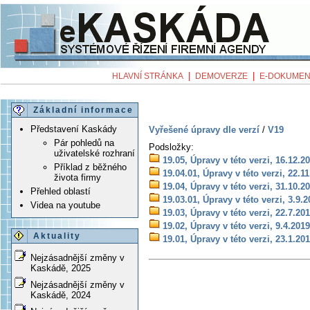
|
|
HLAVNÍ STRÁNKA
DEMOVERZE
E-DOKUMEN
Základní informace
Představení Kaskády
Vyřešené úpravy dle verzí
/
V19
Pár pohledů na
Podsložky:
uživatelské rozhraní
19.05, Úpravy v této verzi, 16.12.2
Příklad z běžného
19.04.01, Úpravy v této verzi, 22.1
života firmy
19.04, Úpravy v této verzi, 31.10.2
Přehled oblastí
19.03.01, Úpravy v této verzi, 3.9.
Videa na youtube
19.03, Úpravy v této verzi, 22.7.20
19.02, Úpravy v této verzi, 9.4.2019
Aktuality
19.01, Úpravy v této verzi, 23.1.20
Nejzásadnější změny v
Kaskádě, 2025
Nejzásadnější změny v
Kaskádě, 2024