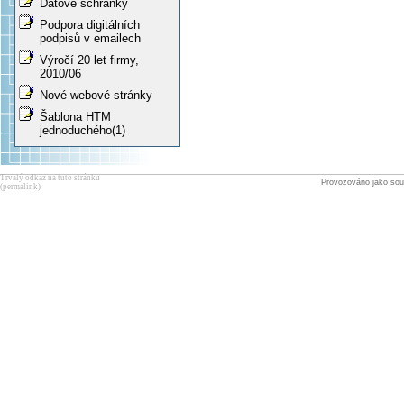
Datové schránky
Podpora digitálních
podpisů v emailech
Výročí 20 let firmy,
2010/06
Nové webové stránky
Šablona HTM
jednoduchého(1)
Trvalý odkaz na tuto stránku
Provozováno jako sou
(permalink)