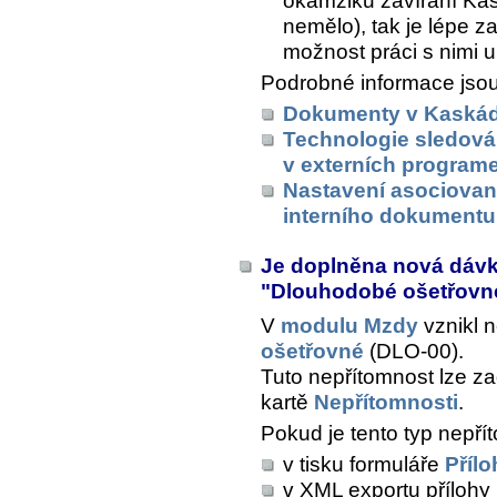
okamžiku zavírání Kas
nemělo), tak je lépe za
možnost práci s nimi u
Podrobné informace jsou
Dokumenty v Kaská
Technologie sledová
v externích program
Nastavení asociovan
interního dokumentu
Je doplněna nová dáv
"Dlouhodobé ošetřov
V
modulu Mzdy
vznikl 
ošetřovné
(DLO-00).
Tuto nepřítomnost lze z
kartě
Nepřítomnosti
.
Pokud je tento typ nepřít
v tisku formuláře
Přílo
v XML exportu přílohy