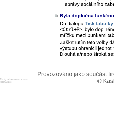
správy sociálního zab
Byla doplněna funkčno
Do dialogu
Tisk tabulky
<Ctrl+R>
, bylo doplněn
mřížku mezi buňkami tab
Zaškrtnutím této volby 
výstupu ohraničil jedno
Dlouhá a/nebo široká ses
Provozováno jako součást f
© Kask
Trvalý odkaz na tuto stránku
(permalink)