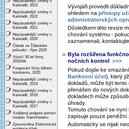
Nejzásadnější změny v
Kaskádě, 2023
Vývojáři provedli důklad
Nejzásadnější změny v
ohledem na
přístupy uži
Kaskádě, 2022
admnistrátorských opr
Nejzásadnější změny v
Důsledkem této revize 
Kaskádě, 2021
chování systému - pokud
Nejzásadnější změny v
Kaskádě, 2020
zaznamenali, kontaktujt
Článek ve Ždárském
průvodci - říjen 2020
Byla rozšířena funkčnos
Výročí 30 let firmy,
nočních kontrol
>>>
2020/06
Fungování firmy během
Pokud dojde ke smazání
koronaviru, 2020
Bankovní účet
), který j
Nejzásadnější změny v
dokladů, může být tento 
Kaskádě, 2019
přenášen do nových dokl
Nejzásadnější změny v
Kaskádě, 2018
dokladech může způsob
Nejzásadnější změny v
úhrady.
Kaskádě, 2017
Tomuto chování se nyní 
Vzdálená podpora pomocí
zapisuje pouze peněžní z
modulu TeamVieweru
Automaticky se nijak neop
Zprovozněna Elektronická
evidence tržeb