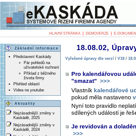
|
|
HLAVNÍ STRÁNKA
DEMOVERZE
E-DOKUMEN
18.08.02, Úpravy
Základní informace
Představení Kaskády
Vyřešené úpravy dle verzí
/
V18
/
18.0
Pár pohledů na
uživatelské rozhraní
Pro kalendářovou udál
Příklad z běžného
života firmy
"smazat"
>>>
Přehled oblastí
Vlastník
kalendářové ud
Videa na youtube
pokud měla nastaveno
v
Aktuality
Nyní toto pravidlo nepla
sdílených událostí je řeš
Nejzásadnější změny v
Kaskádě, 2025
Nejzásadnější změny v
Je revidován a doladěn
Kaskádě, 2024
>>>