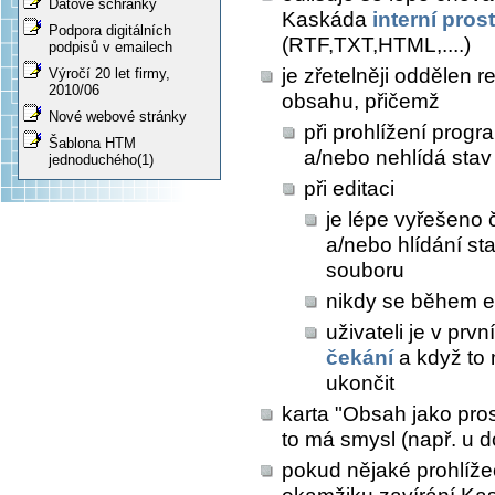
Datové schránky
Kaskáda
interní pros
Podpora digitálních
(RTF,TXT,HTML,....)
podpisů v emailech
je zřetelněji oddělen 
Výročí 20 let firmy,
2010/06
obsahu, přičemž
Nové webové stránky
při prohlížení prog
Šablona HTM
a/nebo nehlídá sta
jednoduchého(1)
při editaci
je lépe vyřešeno 
a/nebo hlídání s
souboru
nikdy se během e
uživateli je v prv
čekání
a když to
ukončit
karta "Obsah jako pros
to má smysl (např. u 
pokud nějaké prohlíž