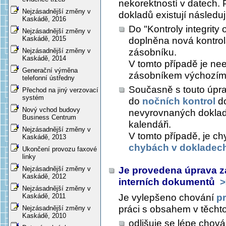
nekorektností v datech. 
Nejzásadnější změny v
dokladů existují následuj
Kaskádě, 2016
Do "Kontroly integrity
Nejzásadnější změny v
Kaskádě, 2015
doplněna nová kontrol
zásobníku.
Nejzásadnější změny v
Kaskádě, 2014
V tomto případě je ne
Generační výměna
zásobníkem výchozím
telefonní ústředny
Současně s touto úpra
Přechod na jiný verzovací
systém
do
nočních kontrol
do
Nový vchod budovy
nevyrovnaných doklad
Business Centrum
kalendáři.
Nejzásadnější změny v
V tomto případě, je c
Kaskádě, 2013
chybách v dokladec
Ukončení provozu faxové
linky
Je provedena úprava zaj
Nejzásadnější změny v
Kaskádě, 2012
interních dokumentů
>
Nejzásadnější změny v
Je vylepšeno chování
p
Kaskádě, 2011
práci s obsahem v těcht
Nejzásadnější změny v
Kaskádě, 2010
odlišuje se lépe chov