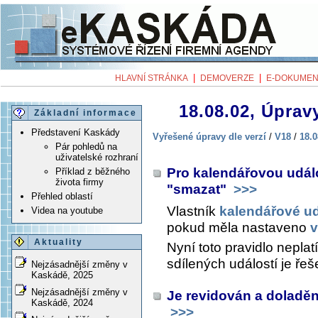
|
|
HLAVNÍ STRÁNKA
DEMOVERZE
E-DOKUMEN
18.08.02, Úpravy
Základní informace
Představení Kaskády
Vyřešené úpravy dle verzí
/
V18
/
18.0
Pár pohledů na
uživatelské rozhraní
Pro kalendářovou udál
Příklad z běžného
života firmy
"smazat"
>>>
Přehled oblastí
Vlastník
kalendářové ud
Videa na youtube
pokud měla nastaveno
v
Aktuality
Nyní toto pravidlo nepla
sdílených událostí je řeš
Nejzásadnější změny v
Kaskádě, 2025
Nejzásadnější změny v
Je revidován a doladěn
Kaskádě, 2024
>>>