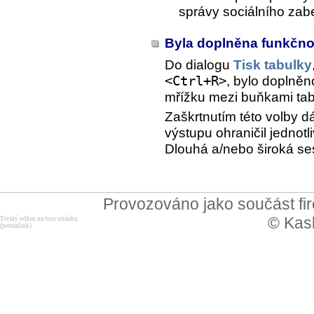
správy sociálního zab
Byla doplněna funkčno
Do dialogu
Tisk tabulky
<Ctrl+R>
, bylo doplněn
mřížku mezi buňkami tab
Zaškrtnutím této volby 
výstupu ohraničil jedno
Dlouhá a/nebo široká ses
Provozováno jako součást f
© Kask
Trvalý odkaz na tuto stránku
(permalink)