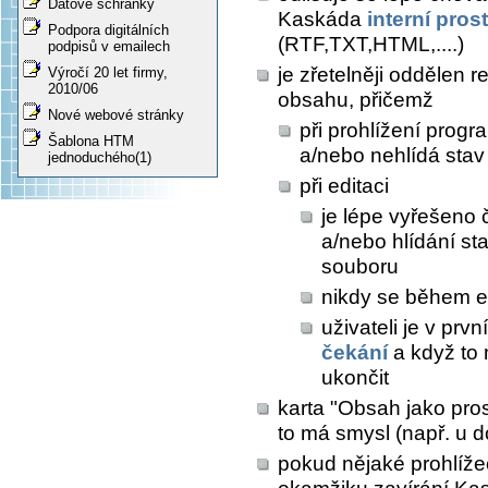
Datové schránky
Kaskáda
interní pros
Podpora digitálních
(RTF,TXT,HTML,....)
podpisů v emailech
je zřetelněji oddělen 
Výročí 20 let firmy,
2010/06
obsahu, přičemž
Nové webové stránky
při prohlížení prog
Šablona HTM
a/nebo nehlídá sta
jednoduchého(1)
při editaci
je lépe vyřešeno 
a/nebo hlídání s
souboru
nikdy se během e
uživateli je v prv
čekání
a když to
ukončit
karta "Obsah jako pros
to má smysl (např. u 
pokud nějaké prohlíž