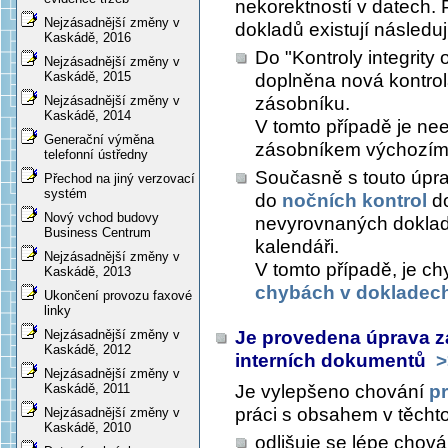
nekorektností v datech. 
Nejzásadnější změny v
dokladů existují následuj
Kaskádě, 2016
Do "Kontroly integrity
Nejzásadnější změny v
Kaskádě, 2015
doplněna nová kontrol
zásobníku.
Nejzásadnější změny v
Kaskádě, 2014
V tomto případě je ne
Generační výměna
zásobníkem výchozím
telefonní ústředny
Současně s touto úpra
Přechod na jiný verzovací
systém
do
nočních kontrol
do
Nový vchod budovy
nevyrovnaných doklad
Business Centrum
kalendáři.
Nejzásadnější změny v
V tomto případě, je c
Kaskádě, 2013
chybách v dokladec
Ukončení provozu faxové
linky
Je provedena úprava zaj
Nejzásadnější změny v
Kaskádě, 2012
interních dokumentů
>
Nejzásadnější změny v
Je vylepšeno chování
p
Kaskádě, 2011
práci s obsahem v těcht
Nejzásadnější změny v
Kaskádě, 2010
odlišuje se lépe chov