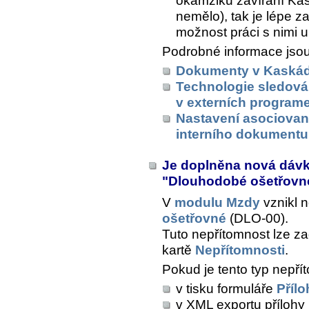
okamžiku zavírání Kas
nemělo), tak je lépe za
možnost práci s nimi u
Podrobné informace jsou
Dokumenty v Kaská
Technologie sledová
v externích program
Nastavení asociovan
interního dokumentu
Je doplněna nová dáv
"Dlouhodobé ošetřov
V
modulu Mzdy
vznikl 
ošetřovné
(DLO-00).
Tuto nepřítomnost lze z
kartě
Nepřítomnosti
.
Pokud je tento typ nepřít
v tisku formuláře
Přílo
v XML exportu přílohy