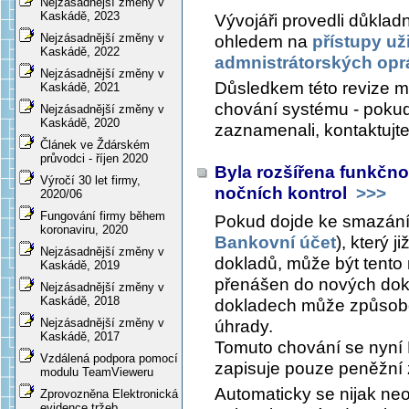
Nejzásadnější změny v
Kaskádě, 2023
Vývojáři provedli důklad
Nejzásadnější změny v
ohledem na
přístupy uži
Kaskádě, 2022
admnistrátorských opr
Nejzásadnější změny v
Důsledkem této revize 
Kaskádě, 2021
chování systému - pokud
Nejzásadnější změny v
Kaskádě, 2020
zaznamenali, kontaktujt
Článek ve Ždárském
průvodci - říjen 2020
Byla rozšířena funkčnos
Výročí 30 let firmy,
nočních kontrol
>>>
2020/06
Fungování firmy během
Pokud dojde ke smazání
koronaviru, 2020
Bankovní účet
), který j
Nejzásadnější změny v
dokladů, může být tento 
Kaskádě, 2019
přenášen do nových dokl
Nejzásadnější změny v
Kaskádě, 2018
dokladech může způsob
Nejzásadnější změny v
úhrady.
Kaskádě, 2017
Tomuto chování se nyní 
Vzdálená podpora pomocí
zapisuje pouze peněžní z
modulu TeamVieweru
Automaticky se nijak neop
Zprovozněna Elektronická
evidence tržeb