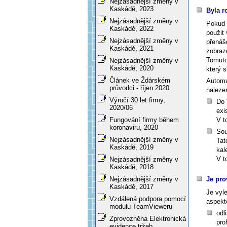
Nejzásadnější změny v
Kaskádě, 2023
Byla r
Nejzásadnější změny v
Pokud 
Kaskádě, 2022
použit
Nejzásadnější změny v
přenáš
Kaskádě, 2021
zobraz
Tomuto
Nejzásadnější změny v
Kaskádě, 2020
který s
Článek ve Ždárském
Automat
průvodci - říjen 2020
naleze
Výročí 30 let firmy,
Do 
2020/06
exi
V t
Fungování firmy během
koronaviru, 2020
Sou
Nejzásadnější změny v
Tat
Kaskádě, 2019
kal
V t
Nejzásadnější změny v
Kaskádě, 2018
Je pro
Nejzásadnější změny v
Kaskádě, 2017
Je vyl
Vzdálená podpora pomocí
aspekt
modulu TeamVieweru
odl
Zprovozněna Elektronická
pro
evidence tržeb