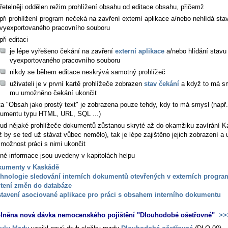
zřetelněji oddělen režim prohlížení obsahu od editace obsahu, přičemž
při prohlížení program nečeká na zavření externí aplikace a/nebo nehlídá sta
vyexportovaného pracovního souboru
při editaci
je lépe vyřešeno čekání na zavření
externí aplikace
a/nebo hlídání stavu
vyexportovaného pracovního souboru
nikdy se během editace neskrývá samotný prohlížeč
uživateli je v první kartě prohlížeče zobrazen
stav čekání
a když to má sm
mu umožněno čekání ukončit
ta "Obsah jako prostý text" je zobrazena pouze tehdy, kdy to má smysl (např.
umentu typu HTML, URL, SQL ...)
ud nějaké prohlížeče dokumentů zůstanou skryté až do okamžiku zavírání 
ž by se teď už stávat vůbec nemělo), tak je lépe zajištěno jejich zobrazení a 
možnost práci s nimi ukončit
né informace jsou uvedeny v kapitolách helpu
kumenty v Kaskádě
hnologie sledování interních dokumentů otevřených v externích progra
tení změn do databáze
tavení asociované aplikace pro práci s obsahem interního dokumentu
plněna nová dávka nemocenského pojištění "Dlouhodobé ošetřovné"
>>