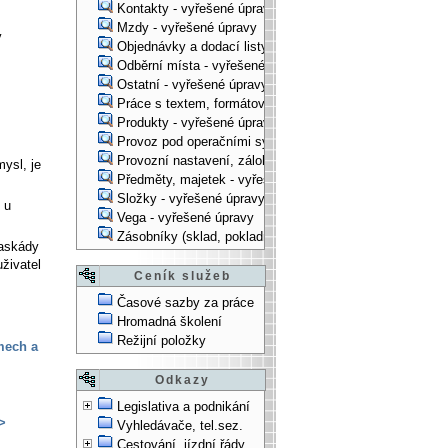
Kontakty - vyřešené úpravy
Mzdy - vyřešené úpravy
v
Objednávky a dodací listy - vyřešené úpravy
Odběrní místa - vyřešené úpravy
Ostatní - vyřešené úpravy
Práce s textem, formátování, ... - vyřešené úpravy
Produkty - vyřešené úpravy
Provoz pod operačními systémy, technologické věci - vy
Provozní nastavení, zálohování, instalace, ... - vyřešen
ysl, je
Předměty, majetek - vyřešené úpravy
Složky - vyřešené úpravy
 u
Vega - vyřešené úpravy
Zásobníky (sklad, pokladna, bank. účet) - vyřešené úpra
Kaskády
uživatel
Ceník služeb
Časové sazby za práce
Hromadná školení
Režijní položky
mech a
Odkazy
Legislativa a podnikání
>
Vyhledávače, tel.sez.
Cestování, jízdní řády