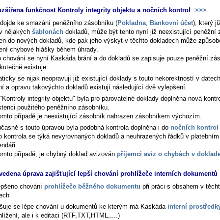
ozšířena funkčnost Kontroly integrity objektu a nočních kontrol
>>>
dojde ke smazání peněžního zásobníku (
Pokladna
,
Bankovní účet
), který ji
 v nějakých
šablonách
dokladů, může být tento nyní již neexistující peněžní
en do nových dokladů, kde pak jeho výskyt v těchto dokladech může způsob
ení chybové hlášky během úhrady.
 chování se nyní Kaskáda brání a do dokladů se zapisuje pouze peněžní zás
kutečně existuje.
icky se nijak neopravují již existující doklady s touto nekorektností v datec
ní a opravu takovýchto dokladů existují následující dvě vylepšení.
"Kontroly integrity objektu" byla pro párovatelné doklady doplněna nová kontr
stenci použitého peněžního zásobníku.
omto případě je neexistující zásobník nahrazen zásobníkem výchozím.
časně s touto úpravou byla podobná kontrola doplněna i do
nočních kontrol
o kontrola se týká nevyrovnaných dokladů a neuhrazených řádků v platebním
endáři.
omto případě, je chybný doklad avizován
příjemci avíz o chybách v doklad
vedena úprava zajišťující lepší chování prohlížeče interních dokumentů
epšeno chování
prohlížeče běžného dokumentu
při práci s obsahem v těch
ech
išuje se lépe chování u dokumentů ke kterým má Kaskáda
interní prostředk
hlížení, ale i k editaci (RTF,TXT,HTML,....)