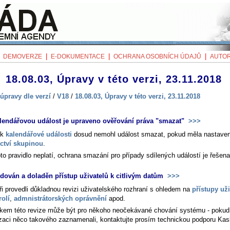
|
|
|
|
DEMOVERZE
E-DOKUMENTACE
OCHRANA OSOBNÍCH ÚDAJŮ
AUTOR
18.08.03, Úpravy v této verzi, 23.11.2018
úpravy dle verzí
/
V18
/
18.08.03, Úpravy v této verzi, 23.11.2018
lendářovou událost je upraveno ověřování práva "smazat"
>>>
ík
kalendářové události
dosud nemohl událost smazat, pokud měla nastave
ictví skupinou
.
to pravidlo neplatí, ochrana smazání pro případy sdílených událostí je řešena
idován a doladěn přístup uživatelů k citlivým datům
>>>
ři provedli důkladnou revizi uživatelského rozhraní s ohledem na
přístupy uži
rolí
,
admnistrátorských oprávnění
apod.
kem této revize může být pro někoho neočekávané chování systému - pokud
izaci něco takového zaznamenali, kontaktujte prosím technickou podporu Kas