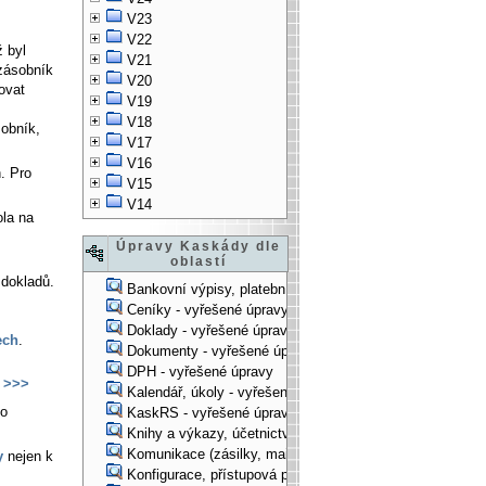
V23
V22
ž byl
V21
 zásobník
V20
ovat
V19
V18
obník,
V17
V16
h. Pro
V15
V14
ola na
Úpravy Kaskády dle
oblastí
dokladů.
Bankovní výpisy, platební příkazy - vyřešené úpravy
Ceníky - vyřešené úpravy
Doklady - vyřešené úpravy
ech
.
Dokumenty - vyřešené úpravy
DPH - vyřešené úpravy
>>>
Kalendář, úkoly - vyřešené úpravy
to
KaskRS - vyřešené úpravy
Knihy a výkazy, účetnictví - vyřešené úpravy
Komunikace (zásilky, mail-systém, ...) - vyřešené úpravy
y
nejen k
Konfigurace, přístupová práva, ... - vyřešené úpravy