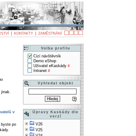
|
|
STVÍ
KONTAKTY
ZAMĚSTNÁNÍ
Volba profilu
Cizí návštěvník
Demo eShop
Uživatel eKaskády
#
Intranet
#
no
Vyhledat objekt
 jinak.
vatelů v
Úpravy Kaskády dle
verzí
V26
 byste po
kády.
V25
V24