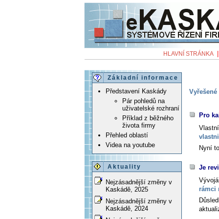
HLAVNÍ STRÁNKA
Základní informace
Představení Kaskády
Vyřešené 
Pár pohledů na
uživatelské rozhraní
Pro ka
Příklad z běžného
života firmy
Vlastn
Přehled oblastí
vlastn
Videa na youtube
Nyní to
Aktuality
Je rev
Vývojá
Nejzásadnější změny v
rámci 
Kaskádě, 2025
Důsled
Nejzásadnější změny v
Kaskádě, 2024
aktual