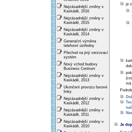
je 
Nejzásadnější změny v
Kaskádě, 2016
Nejzásadnější změny v
Kaskádě, 2015
Nejzásadnější změny v
Kaskádě, 2014
Generační výměna
telefonní ústředny
Přechod na jiný verzovací
systém
kar
Nový vchod budovy
dok
Business Centrum
pok
Nejzásadnější změny v
(co
Kaskádě, 2013
má 
Ukončení provozu faxové
Podrob
linky
Do
Nejzásadnější změny v
Tec
Kaskádě, 2012
nač
Nejzásadnější změny v
Nas
Kaskádě, 2011
Nejzásadnější změny v
Je do
Kaskádě, 2010